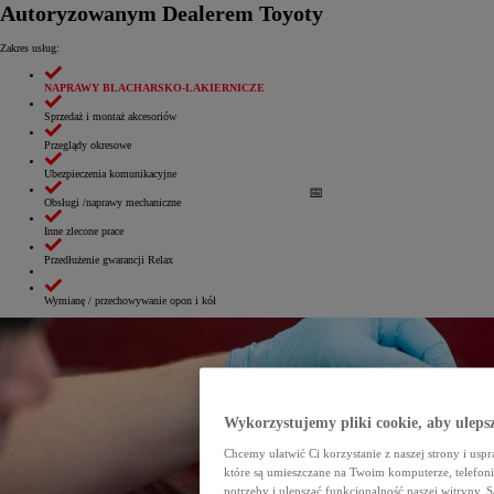
Autoryzowanym Dealerem Toyoty
Zakres usług:
NAPRAWY BLACHARSKO-LAKIERNICZE
Sprzedaż i montaż akcesoriów
Przeglądy okresowe
Ubezpieczenia komunikacyjne
Obsługi /naprawy mechaniczne
Inne zlecone prace
Przedłużenie gwarancji Relax
Wymianę / przechowywanie opon i kół
Wykorzystujemy pliki cookie, aby uleps
Chcemy ułatwić Ci korzystanie z naszej strony i usp
które są umieszczane na Twoim komputerze, telefo
potrzeby i ulepszać funkcjonalność naszej witryny. 