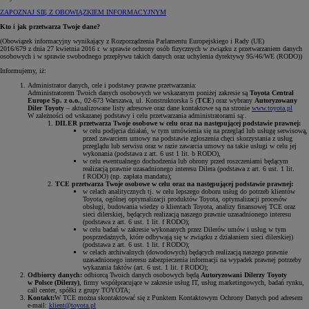
ZAPOZNAJ SIĘ Z OBOWIĄZKIEM INFORMACYJNYM
Kto i jak przetwarza Twoje dane?
(Obowiązek informacyjny wynikający z Rozporządzenia Parlamentu Europejskiego i Rady (UE)
2016/679 z dnia 27 kwietnia 2016 r. w sprawie ochrony osób fizycznych w związku z przetwarzaniem danych
osobowych i w sprawie swobodnego przepływu takich danych oraz uchylenia dyrektywy 95/46/WE (RODO))
Informujemy, iż:
Administrator danych, cele i podstawy prawne przetwarzania:
Administratorem Twoich danych osobowych we wskazanym poniżej zakresie są
Toyota Central
Europe Sp. z o.o.
, 02-673 Warszawa, ul. Konstruktorska 5 (
TCE
) oraz wybrany
Autoryzowany
Diler Toyoty
– aktualizowane listy adresowe oraz dane kontaktowe są na stronie
www.toyota.pl
W zależności od wskazanej podstawy i celu przetwarzania administratorami są:.
DILER przetwarza Twoje osobowe w celu oraz na następującej podstawie prawnej:
w celu podjęcia działań, w tym umówienia się na przegląd lub usługę serwisową,
przed zawarciem umowy na podstawie zgłoszenia chęci skorzystania z usług
przeglądu lub serwisu oraz w razie zawarcia umowy na takie usługi w celu jej
wykonania (podstawa z art. 6 ust 1 lit. b RODO),
w celu ewentualnego dochodzenia lub obrony przed roszczeniami będącym
realizacją prawnie uzasadnionego interesu Dilera (podstawa z art. 6 ust. 1 lit.
f RODO) (np. zapłata mandatu);
TCE przetwarza Twoje osobowe w celu oraz na następującej podstawie prawnej:
w celach analitycznych tj. w celu lepszego doboru usług do potrzeb klientów
Toyota, ogólnej optymalizacji produktów Toyota, optymalizacji procesów
obsługi, budowania wiedzy o klientach Toyota, analizy finansowej TCE oraz
sieci dilerskiej, będących realizacją naszego prawnie uzasadnionego interesu
(podstawa z art. 6 ust. 1 lit. f RODO);
w celu badań w zakresie wykonanych przez Dilerów umów i usług w tym
posprzedażnych, które odbywają się w związku z działaniem sieci dilerskiej)
(podstawa z art. 6 ust. 1 lit. f RODO);
w celach archiwalnych (dowodowych) będących realizacją naszego prawnie
uzasadnionego interesu zabezpieczenia informacji na wypadek prawnej potrzeby
wykazania faktów (art. 6 ust. 1 lit. f RODO);
Odbiorcy danych:
odbiorcą Twoich danych osobowych będą
Autoryzowani Dilerzy Toyoty
w Polsce (Dilerzy)
, firmy współpracujące w zakresie usług IT, usług marketingowych, badań rynku,
call center, spółki z grupy TOYOTA;
Kontakt:
W TCE można skontaktować się z Punktem Kontaktowym Ochrony Danych pod adresem
e-mail:
klient@toyota.pl