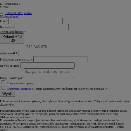
ul. Terespolska 14
Siedlce
Tel:
+48256334110
Zmień
Wybierz dilera *
Imię *
Nazwisko *
Telefon komórkowy *
Poland +48
+48
Adres e-mail *
Preferowana data serwisu: *
Nr VIN pojazdu:
Uwagi i zakres prac
Chcę wymienić opony
Rozumiem informację.
Jestem zainteresowany umówieniem na serwis lub przegląd. *
Wyślij
Pola oznaczone * są obowiązkowe, aby wybrany Diler mógł skontaktować się z Tobą w celu omówienia oferty
akcesoryjnej.
Pozostawiasz nam swoje dane osobowe poprzez formularz stanowiący prośbę o umówienie i realizację usługi
serwisowej lub przeglądu. W ten sposób, podajesz nam swoje dane celem skontaktowania się z Tobą
telefonicznie lub mailowo.
Pozostawienie Twoich danych jest dobrowolne, ale konieczne, abyś skorzystał z usługi serwisowej lub
przeglądu. W związku z usługą serwisową lub przeglądem i przekazanymi danymi, Toyota Central Europe
Sp. z o.o., 02-673 Warszawa, ul. Konstruktorska 5 (TCE) oraz wybrany diler są administratorami Twoich
danych.