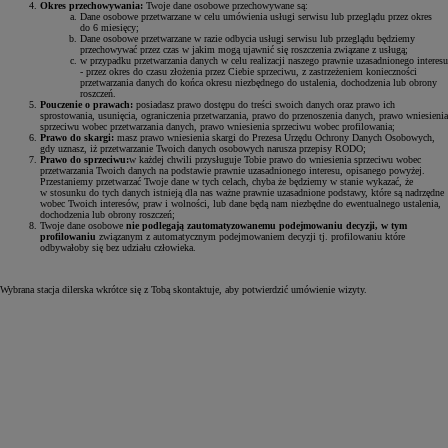
Okres przechowywania:
Twoje dane osobowe przechowywane są:
Dane osobowe przetwarzane w celu umówienia usługi serwisu lub przeglądu przez okres
do 6 miesięcy;
Dane osobowe przetwarzane w razie odbycia usługi serwisu lub przeglądu będziemy
przechowywać przez czas w jakim mogą ujawnić się roszczenia związane z usługą;
w przypadku przetwarzania danych w celu realizacji naszego prawnie uzasadnionego interesu
- przez okres do czasu złożenia przez Ciebie sprzeciwu, z zastrzeżeniem konieczności
przetwarzania danych do końca okresu niezbędnego do ustalenia, dochodzenia lub obrony
roszczeń.
Pouczenie o prawach:
posiadasz prawo dostępu do treści swoich danych oraz prawo ich
sprostowania, usunięcia, ograniczenia przetwarzania, prawo do przenoszenia danych, prawo wniesienia
sprzeciwu wobec przetwarzania danych, prawo wniesienia sprzeciwu wobec profilowania;
Prawo do skargi:
masz prawo wniesienia skargi do Prezesa Urzędu Ochrony Danych Osobowych,
gdy uznasz, iż przetwarzanie Twoich danych osobowych narusza przepisy RODO;
Prawo do sprzeciwu:
w każdej chwili przysługuje Tobie prawo do wniesienia sprzeciwu wobec
przetwarzania Twoich danych na podstawie prawnie uzasadnionego interesu, opisanego powyżej.
Przestaniemy przetwarzać Twoje dane w tych celach, chyba że będziemy w stanie wykazać, że
w stosunku do tych danych istnieją dla nas ważne prawnie uzasadnione podstawy, które są nadrzędne
wobec Twoich interesów, praw i wolności, lub dane będą nam niezbędne do ewentualnego ustalenia,
dochodzenia lub obrony roszczeń;
Twoje dane osobowe
nie podlegają zautomatyzowanemu podejmowaniu decyzji, w tym
profilowaniu
związanym z automatycznym podejmowaniem decyzji tj. profilowaniu które
odbywałoby się bez udziału człowieka.
Wybrana stacja dilerska wkrótce się z Tobą skontaktuje, aby potwierdzić umówienie wizyty.