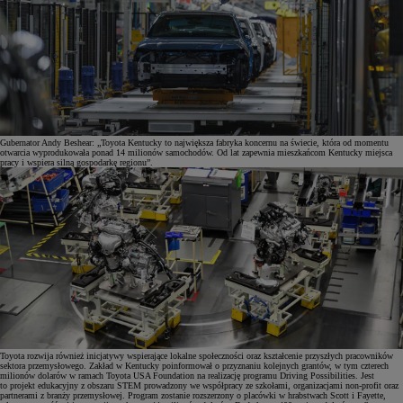
Gubernator Andy Beshear: „Toyota Kentucky to największa fabryka koncernu na świecie, która od momentu
otwarcia wyprodukowała ponad 14 milionów samochodów. Od lat zapewnia mieszkańcom Kentucky miejsca
pracy i wspiera silną gospodarkę regionu”.
Toyota rozwija również inicjatywy wspierające lokalne społeczności oraz kształcenie przyszłych pracowników
sektora przemysłowego. Zakład w Kentucky poinformował o przyznaniu kolejnych grantów, w tym czterech
milionów dolarów w ramach Toyota USA Foundation na realizację programu Driving Possibilities. Jest
to projekt edukacyjny z obszaru STEM prowadzony we współpracy ze szkołami, organizacjami non-profit oraz
partnerami z branży przemysłowej. Program zostanie rozszerzony o placówki w hrabstwach Scott i Fayette,