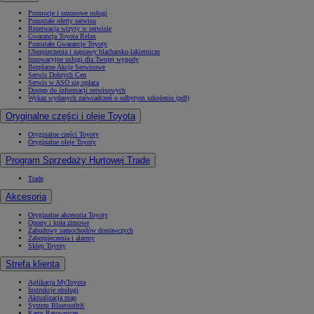
Promocje i sezonowe usługi
Pozostałe oferty serwisu
Rezerwacja wizyty w serwisie
Gwarancja Toyota Relax
Pozostałe Gwarancje Toyoty
Ubezpieczenia i naprawy blacharsko-lakiernicze
Innowacyjne usługi dla Twojej wygody
Bezpłatne Akcje Serwisowe
Serwis Dobrych Cen
Serwis w ASO się opłaca
Dostęp do informacji serwisowych
Wykaz wydanych zaświadczeń o odbytym szkoleniu (pdf)
Oryginalne części i oleje Toyota
Oryginalne części Toyoty
Oryginalne oleje Toyoty
Program Sprzedaży Hurtowej Trade
Trade
Akcesoria
Oryginalne akcesoria Toyoty
Opony i koła zimowe
Zabudowy samochodów dostawczych
Zabezpieczenia i alarmy
Sklep Toyoty
Strefa klienta
Aplikacja MyToyota
Instrukcje obsługi
Aktualizacja map
System Bluetooth®
Karty Ratownicze