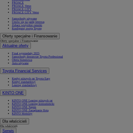
PROACE
PROACE Verso
PROACE CITY
PROACE CITY Verso
Samochody używane
Umów się na jazdę testową
Zobacz wszystkie cenniki
Konfiguruj swoją Toyotę
Oferty specjalne i Finansowanie
Oferty specjalne i Finansowanie
Aktualne oferty
Finał wyprzedaży 2025
Samochody dostawcze Toyota Professional
Oferta biznesowa
Auta używane
Toyota Financial Services
Kredyt niższych rat Toyota Easy
Kredyt standardowy
Leasing standardowy
KINTO ONE
KINTO ONE Leasing niższych rat
KINTO ONE Leasing konsumencki
KINTO ONE Najem
KINTO ONE Zarządzanie flotą
KINTO Mobility
Dla właścicieli
Dla właścicieli
Serwis