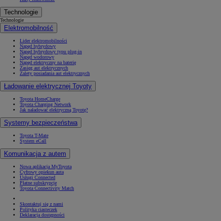
Technologie
Technologie
Elektromobilność
Lider elektromobilności
Napęd hybrydowy
Napęd hybrydowy typu plug-in
Napęd wodorowy
Napęd elektryczny na baterię
Zasięg aut elektrycznych
Zalety posiadania aut elektrycznych
Ładowanie elektrycznej Toyoty
Toyota HomeCharge
Toyota Charging Network
Jak naładować elektryczną Toyotę?
Systemy bezpieczeństwa
Toyota T-Mate
System eCall
Komunikacja z autem
Nowa aplikacja MyToyota
Cyfrowy opiekun auta
Usługi Connected
Płatne subskrypcje
Toyota Connectivity Match
Skontaktuj się z nami
Polityka ciasteczek
Deklaracja dostępności