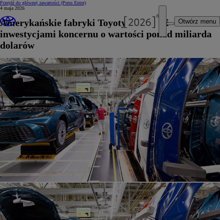
Przejdź do głównej zawartości
(Press Enter)
4 maja 2026
Amerykańskie fabryki Toyoty z nowymi
Otwórz menu
inwestycjami koncernu o wartości ponad miliarda
dolarów