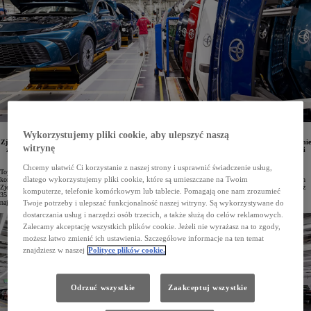
Wykorzystujemy pliki cookie, aby ulepszyć naszą
Toyota przeznaczy ponad miliard dolarów na rozwój swoich zakładów produkcyjnych w Stanach
Zjednoczonych zlokalizowanych w Kentucky oraz Indianie. Inwestycja ma na celu zarówno zwiększenie
witrynę
zdolności wytwórczych obecnie produkowanych modeli, jak i wdrożenie nowej, zaawansowanej linii
montażowej przeznaczonej do produkcji samochodów w pełni elektrycznych.
Chcemy ułatwić Ci korzystanie z naszej strony i usprawnić świadczenie usług,
Toyota jest największym producentem samochodów na świecie, a w samym 2025 roku w 72 fabrykach
dlatego wykorzystujemy pliki cookie, które są umieszczane na Twoim
koncernu wyprodukowano ponad 11 milionów pojazdów. Marka prowadzi działalność produkcyjną w Stanach
Zjednoczonych od czterech dekad, a łączna liczba aut wytworzonych w tamtejszych zakładach przekroczyła już
komputerze, telefonie komórkowym lub tablecie. Pomagają one nam zrozumieć
35 milionów. Z okazji 40-lecia funkcjonowania Toyota Motor Manufacturing Kentucky (TMMK), czyli
największej fabryki koncernu na świecie, ogłoszono kolejną inwestycję przekraczającą miliard dolarów.
Twoje potrzeby i ulepszać funkcjonalność naszej witryny. Są wykorzystywane do
dostarczania usług i narzędzi osób trzecich, a także służą do celów reklamowych.
Zalecamy akceptację wszystkich plików cookie. Jeżeli nie wyrażasz na to zgody,
możesz łatwo zmienić ich ustawienia. Szczegółowe informacje na ten temat
znajdziesz w naszej
Polityce plików cookie.
Odrzuć wszystkie
Zaakceptuj wszystkie