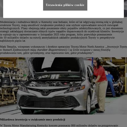
Ustawienia plików cookie
Modernizacja i rozbudowa fabryk w Kentucky oraz Indianie, które od lat odgrywają istotną rolę w globalnej
strukturze Toyoty, mają umożliwić zwiększenie produkcji oraz szybsze wprowadzanie nowych rozwiązań
technologicznych. Plany obejmują także poszerzenie oferty pojazdów zelektryfikowanych, co jest elementem
strategii zakładającej dostarczanie różnych typów napędów dopasowanych do oczekiwań klientów. Inwestycja
ta wpisuje się w zaprezentowany w listopadzie 2025 roku program, który przewiduje przeznaczenie
do 10 miliardów dolarów na rozwój amerykańskich zakładów produkcyjnych Toyoty w perspektywie
najbliższych pięciu lat.
Mark Templin, wiceprezes wykonawczy i dyrektor operacyjny Toyota Motor North America:
„Inwestycje Toyoty
w Stanach Zjednoczonych mają charakter długoterminowy i są ściśle związane z naszą filozofią
produkowania tam, gdzie sprzedajemy, oraz kupowania tam, gdzie produkujemy”.
Miliardowa inwestycja w zwiększenie mocy produkcji
W Toyota Motor Manufacturing Kentucky koncern przeznaczy 800 milionów dolarów na przygotowanie