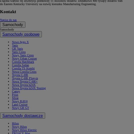
a łączna wartość tej inwestycji przekroczy 11 milionów dolarów. Dodatkowo 400 tysięcy dolarów trafi
do Eastern Kentucky University na rozwój kierunku Manufacturing Engineering.
Kontakt
Napisz do nas
Samochody
Samochody
Samochody osobowe
Nowe Aygo X
Yaris
GR Yaris
Yaris Cross
Nowy Yaris Cross
Nowy Urban Cruiser
Corolla Hatchback
Corolla Sedan
Corolla TS Kombi
Nowa Corolla Cross
Toyota C-HR
Toyota C-HR Plug-in
Nowa Toyota C-HR+
Nowa Toyota bZ4X
Nowa Toyota bZ4X Touring
Camry
Prius
Mirai
Nowy RAV4
Land Cruiser
Nowy GR GT
Samochody dostawcze
Hilux
Nowy Hilux
Nowy Hilux Electric
PROACE Max