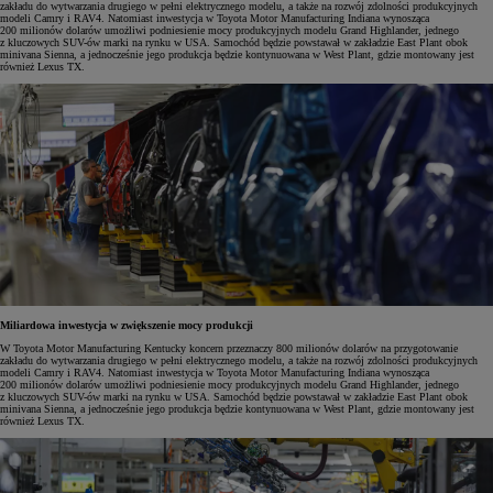
zakładu do wytwarzania drugiego w pełni elektrycznego modelu, a także na rozwój zdolności produkcyjnych
modeli Camry i RAV4. Natomiast inwestycja w Toyota Motor Manufacturing Indiana wynosząca
200 milionów dolarów umożliwi podniesienie mocy produkcyjnych modelu Grand Highlander, jednego
z kluczowych SUV-ów marki na rynku w USA. Samochód będzie powstawał w zakładzie East Plant obok
minivana Sienna, a jednocześnie jego produkcja będzie kontynuowana w West Plant, gdzie montowany jest
również Lexus TX.
Miliardowa inwestycja w zwiększenie mocy produkcji
W Toyota Motor Manufacturing Kentucky koncern przeznaczy 800 milionów dolarów na przygotowanie
zakładu do wytwarzania drugiego w pełni elektrycznego modelu, a także na rozwój zdolności produkcyjnych
modeli Camry i RAV4. Natomiast inwestycja w Toyota Motor Manufacturing Indiana wynosząca
200 milionów dolarów umożliwi podniesienie mocy produkcyjnych modelu Grand Highlander, jednego
z kluczowych SUV-ów marki na rynku w USA. Samochód będzie powstawał w zakładzie East Plant obok
minivana Sienna, a jednocześnie jego produkcja będzie kontynuowana w West Plant, gdzie montowany jest
również Lexus TX.