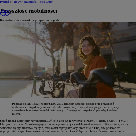
Przejdź do głównej zawartości
(Press Enter)
Przyszłość mobilności
Koncentracja na człowieku i przyjemność z jazdy
Podczas pokazu Tokyo Motor Show 2019 tematem naszego stoiska była przyszłość
mobilności. Skupiliśmy się na ludziach. Samochody muszą dawać przyjemność z jazdy,
a rozwiązania w zakresie mobilności mają być dostępne i zaspokajać potrzeby każdego
klienta.
2
Sześć modeli zaprojektowanych przez ED
specjalnie na tę wystawę: e-Palette, e-Trans, e-Care, e-4 ME, e-
Chargeair i e-Racer. Nasza koncepcja e-Racera z pewnością wywołała zainteresowanie. Ten dwumiejscowy
2
samochód dający mnóstwo frajdy z jazdy został zaprojektowany przez studio ED
, aby pokazać, że
w przyszłości wypełnionej samochodami autonomicznymi nadal będzie miejsce dla entuzjastów jazdy.