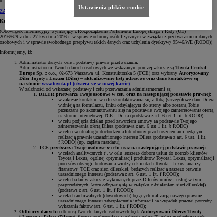
ul. Konstruktorska 5 (TCE) oraz wybrany Diler są administratorami Twoich danych osobowych.
Ustawienia plików cookie
ZAPOZNAJ SIĘ Z OBOWIĄZKIEM INFORMACYJNYM
Kto i jak przetwarza Twoje dane?
(Obowiązek informacyjny wynikający z Rozporządzenia Parlamentu Europejskiego i Rady (UE)
2016/679 z dnia 27 kwietnia 2016 r. w sprawie ochrony osób fizycznych w związku z przetwarzaniem danych
osobowych i w sprawie swobodnego przepływu takich danych oraz uchylenia dyrektywy 95/46/WE (RODO))
Informujemy, iż:
Administrator danych, cele i podstawy prawne przetwarzania:
Administratorem Twoich danych osobowych we wskazanym poniżej zakresie są
Toyota Central
Europe Sp. z o.o.
, 02-673 Warszawa, ul. Konstruktorska 5 (
TCE
) oraz wybrany
Autoryzowany
Diler Toyoty i Lexusa (Diler) – aktualizowane listy adresowe oraz dane kontaktowe są
na stronie
www.toyota.pl
(otwiera się w nowej karcie)
W zależności od wskazanej podstawy i celu przetwarzania administratorami są:
DILER przetwarza Twoje osobowe w celu oraz na następującej podstawie prawnej:
w zakresie kontaktu: w celu skontaktowania się z Tobą (szczegółowe dane Dilera
widnieją na formularzu, linku odsyłającym do strony albo zostaną Tobie
przekazane po skontaktowaniu się) na podstawie Twojego zainteresowania ofertą
na stronie internetowej TCE i Dilera (podstawa z art. 6 ust 1 lit. b RODO),
w celu podjęcia działań przed zawarciem umowy na podstawie Twojego
zainteresowania ofertą Dilera (podstawa z art. 6 ust 1 lit. b RODO)
w celu ewentualnego dochodzenia lub obrony przed roszczeniami będącym
realizacją prawnie uzasadnionego interesu Dilera (podstawa z art. 6 ust. 1 lit.
f RODO) (np. zapłata mandatu);
TCE przetwarza Twoje osobowe w celu oraz na następującej podstawie prawnej:
w celach analitycznych tj. w celu lepszego doboru usług do potrzeb klientów
Toyota i Lexus, ogólnej optymalizacji produktów Toyota i Lexus, optymalizacji
procesów obsługi, budowania wiedzy o klientach Toyota i Lexus, analizy
finansowej TCE oraz sieci dilerskiej, będących realizacją naszego prawnie
uzasadnionego interesu (podstawa z art. 6 ust. 1 lit. f RODO);
w celu badań w zakresie wykonanych przez Dilerów umów i usług w tym
posprzedażnych, które odbywają się w związku z działaniem sieci dilerskiej)
(podstawa z art. 6 ust. 1 lit. f RODO);
w celach archiwalnych (dowodowych) będących realizacją naszego prawnie
uzasadnionego interesu zabezpieczenia informacji na wypadek prawnej potrzeby
wykazania faktów (art. 6 ust. 1 lit. f RODO);
Odbiorcy danych:
odbiorcą Twoich danych osobowych będą
Autoryzowani Dilerzy Toyoty
i Lexusa w Polsce (Dilerzy)
, firmy współpracujące w zakresie usług IT, usług marketingowych,