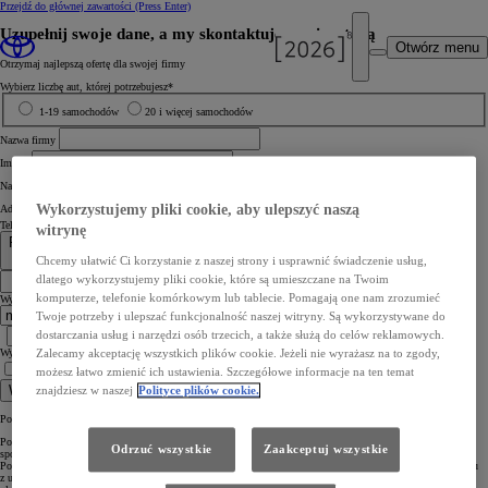
Przejdź do głównej zawartości
(Press Enter)
Uzupełnij swoje dane, a my skontaktujemy się z tobą
Otwórz menu
Otrzymaj najlepszą ofertę dla swojej firmy
Wybierz liczbę aut, której potrzebujesz*
1-19 samochodów
20 i więcej samochodów
Nazwa firmy
Imię *
Nazwisko *
Wykorzystujemy pliki cookie, aby ulepszyć naszą
Adres e‑mail *
Telefon komórkowy *
witrynę
Poland +48
+48
Chcemy ułatwić Ci korzystanie z naszej strony i usprawnić świadczenie usług,
dlatego wykorzystujemy pliki cookie, które są umieszczane na Twoim
komputerze, telefonie komórkowym lub tablecie. Pomagają one nam zrozumieć
Wybierz stację dilerską *
(wybierz przy pomocy mapy)
Twoje potrzeby i ulepszać funkcjonalność naszej witryny. Są wykorzystywane do
dostarczania usług i narzędzi osób trzecich, a także służą do celów reklamowych.
Wybierz stację dilerską
(wróć do wyboru z listy)
Zalecamy akceptację wszystkich plików cookie. Jeżeli nie wyrażasz na to zgody,
możesz łatwo zmienić ich ustawienia. Szczegółowe informacje na ten temat
Rozumiem informację. Wyrażam zgodę na kontakt telefoniczny lub mailowy.*
Wyślij
znajdziesz w naszej
Polityce plików cookie.
Pola oznaczone * są obowiązkowe, aby wybrany Diler mógł skontaktować się z Tobą.
Pozostawiasz nam swoje dane osobowe poprzez formularz stanowiący prośbę o przedstawienie oferty. W ten
Odrzuć wszystkie
Zaakceptuj wszystkie
sposób podajesz nam swoje dane kontaktowe celem skontaktowania się z Tobą telefonicznie lub mailowo.
Pozostawienie danych jest dobrowolne, ale konieczne, abyśmy mogli przedstawić Ci naszą ofertę. W związku
z usługą przedstawienia oferty i przekazanymi danymi, Toyota Central Europe Sp. z o.o., 02-673 Warszawa,