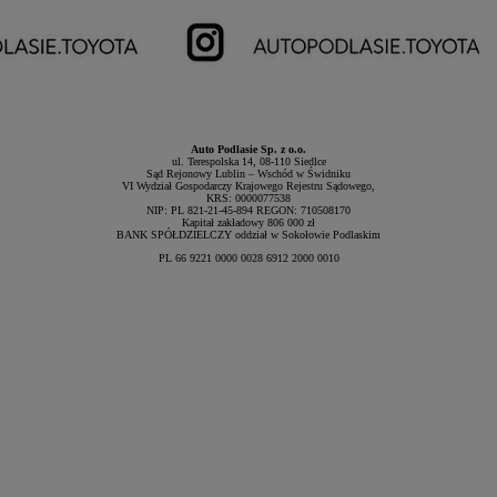
Auto Podlasie Sp. z o.o.
ul. Terespolska 14, 08-110 Siedlce
Sąd Rejonowy Lublin – Wschód w Świdniku
VI Wydział Gospodarczy Krajowego Rejestru Sądowego,
KRS: 0000077538
NIP: PL 821-21-45-894 REGON: 710508170
Kapitał zakładowy 806 000 zł
BANK SPÓŁDZIELCZY oddział w Sokołowie Podlaskim
PL 66 9221 0000 0028 6912 2000 0010