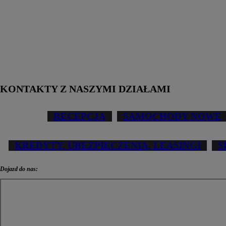
KONTAKTY Z NASZYMI DZIAŁAMI
RECEPCJA
SAMOCHODY NOWE
KREDYTY, UBEZPIECZENIA, LEASINGI
S
Od
81 900 zł
Dojazd do nas:
Yaris Cross
HYBRID