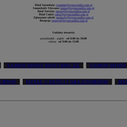
Dział Sprzedaży:
sprzedaz@toyota-siedlce.com.pl
Samochody Używane:
komis@toyota-siedlce.com.pl
Dział Serwisu:
serwis@toyota-siedlce.com.pl
Dział Części:
czesci@toyota-siedlce.com.pl
Zgłaszanie szkód:
apszkody@toyota-siedlce.com.pl
Recepcja:
recepcja@toyota-siedlce.com.pl
Godziny otwarcia:
poniedziałek - piątek:
od 8:00 do 18:00
sobota:
od 9:00 do 15:00
SAMOCHODY DOSTAWCZE
SAMOCHODY
ERWIS
DZIAŁ CZĘŚCI I AKCESORIÓW
DZ