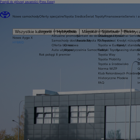
Przejdź do głównej zawartości
(Press Enter)
Nowe samochody
Oferty specjalne
Toyota Siedlce
Świat Toyoty
Finansowanie
Serwis i 
Sprawdź aktualne oferty
Kontakt
Świat Toyoty
Oferta dla firm
Serwis
Wszystkie kategorie
Hybrydowe
Miejskie
Sportowe
Elektryc
Aktualne promocje
Kontakt do działów
Dlaczego Toyota?
Toyota Financial Servic
R
Nowe Aygo X
Samochody dostawcze Toyota Professional
Facebook
O Toyocie
Kredyt niższych
O
HYBRID
Oferta biznesowa
O nas
Toyota w Europie
Kredyt standa
S
Auta używane
Wypożyczalnia Samochodów
Fabryki Toyoty
Leasing stand
O
Rok potęgi 8 premier
Toyota Way
P
Toyota Mobility
G
Toyota a środowisko
B
Norma WLTP
G
Klub Rekordowych Przebieg
P
Historyczne Modele
I
FAQ
I