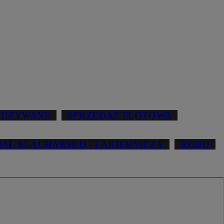
 UŻYWANE
SPRZEDAŻ FLOTOWA
IAŁ BLACHARSKO - LAKIERNICZY
RODO