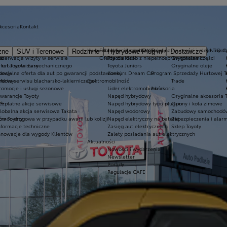
akcesoria
Kontakt
Kluby dla dzieci i młodzieży
Ekobonus dla hybryd Toyoty
Oryginalne części i oleje Toyot
KINTO 
zne
SUV i Terenowe
Rodzinne
Hybrydowe Plug-in
Dostawcze
es
ezerwacja wizyty w serwisie
Oferta dla osób z niepełnosprawnościami
Toyota Kids
Oryginalne części
 rat Toyota Easy
ferta serwisu mechanicznego
Toyota Juniors
Oryginalne oleje
rdowy
pecjalna oferta dla aut po gwarancji podstawowej
Konkurs Dream Car
Program Sprzedaży Hurtowej T
ardowy
ferta serwisu blacharsko-lakierniczego
Elektromobilność
Trade
romocje i usługi sezonowe
Lider elektromobilności
Akcesoria
warancje Toyoty
Napęd hybrydowy
Oryginalne akcesoria 
ezpłatne akcje serwisowe
Napęd hybrydowy typu plug-in
Opony i koła zimowe
lobalna akcja serwisowa Takata
Napęd wodorowy
Zabudowy samochodów
ów Toyoty
omoc drogowa w przypadku awarii lub kolizji
Napęd elektryczny na baterię
Zabezpieczenia i alar
nformacje techniczne
Zasięg aut elektrycznych
Sklep Toyoty
nnowacje dla wygody Klientów
Zalety posiadania aut elektrycznych
Aktualności
Nowości i wydarzenia
Newsletter
Porady
Regulacje CAFE