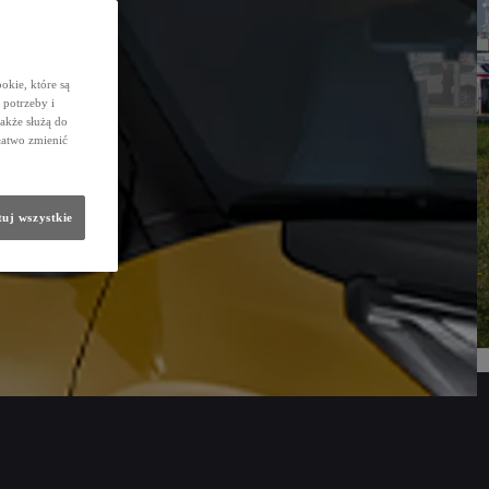
okie, które są
potrzeby i
także służą do
łatwo zmienić
uj wszystkie