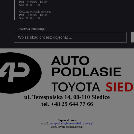
Pon - Pt 08:00 - 18:00
Sob 09:00 - 15:00
Godziny otwarcia serwisu:
Pon - Pt 08:00 - 18:00
Sob 09:00 - 15:00
Startowa lokalizacja:
ul. Terespolska 14, 08-110 Siedlce
tel. +48 25 644 77 66
Napisz do nas:
e-mail:
autopodlasie@toyota-siedlce.com.pl
www.toyota-siedlce.com.pl