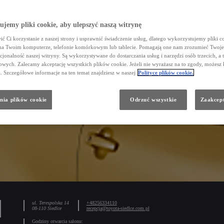
jemy pliki cookie, aby ulepszyć naszą witrynę
ć Ci korzystanie z naszej strony i usprawnić świadczenie usług, dlatego wykorzystujemy pliki co
na Twoim komputerze, telefonie komórkowym lub tablecie. Pomagają one nam zrozumieć Twoje 
cjonalność naszej witryny. Są wykorzystywane do dostarczania usług i narzędzi osób trzecich, a 
wych. Zalecamy akceptację wszystkich plików cookie. Jeżeli nie wyrażasz na to zgody, możesz 
a. Szczegółowe informacje na ten temat znajdziesz w naszej
Polityce plików cookie.
nia plików cookie
Odrzuć wszystkie
Zaakcept
ul. Terespolska 14
+48256334110
08-110 Siedlce
recepcja@toyota-siedlce.com.pl
Godziny otwarcia salonu: