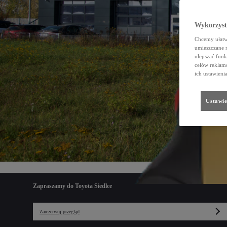
Wykorzystu
Chcemy ułatwi
umieszczane 
ulepszać funk
celów reklamo
ich ustawieni
Ustawie
Zapraszamy do Toyota Siedlce
Zarezerwuj przegląd