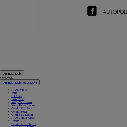
Od
105 300 zł
Corolla Hatchback
HYBRID
Samochody
Samochody
Samochody osobowe
Nowe Aygo X
Yaris
GR Yaris
Yaris Cross
Nowy Yaris Cross
Nowy Urban Cruiser
Corolla Hatchback
Corolla Sedan
Corolla TS Kombi
Nowa Corolla Cross
Toyota C-HR
Toyota C-HR Plug-in