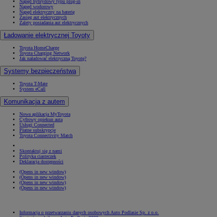
Napęd hybrydowy typu plug-in
Napęd wodorowy
Napęd elektryczny na baterię
Zasięg aut elektrycznych
Zalety posiadania aut elektrycznych
Ładowanie elektrycznej Toyoty
Toyota HomeCharge
Toyota Charging Network
Jak naładować elektryczną Toyotę?
Systemy bezpieczeństwa
Toyota T-Mate
System eCall
Komunikacja z autem
Nowa aplikacja MyToyota
Cyfrowy opiekun auta
Usługi Connected
Płatne subskrypcje
Toyota Connectivity Match
Skontaktuj się z nami
Polityka ciasteczek
Deklaracja dostępności
(Opens in new window)
(Opens in new window)
(Opens in new window)
(Opens in new window)
Informacja o przetwarzaniu danych osobowych Auto Podlasie Sp. z o.o.