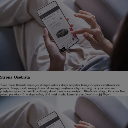
Strona Osobista
Twoja Strona Osobista zawsze jest dostępna online i skupia wszystkie funkcje związane z użytkowaniem
pojazdu. Zaloguj się do swojego konta z dowolnego urządzenia, a będziesz mógł zarządzać terminami
przeglądów, sprawdzać instrukcje obsługi, aktualizować mapy nawigacji. Niezależnie od tego, ile lat ma Twój
pojazd, pomożemy Ci o niego zadbać, abyś mógł w pełni korzystać z możliwości swojej Toyoty.