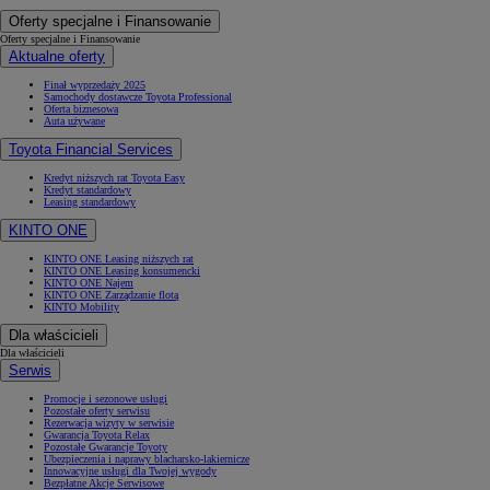
Oferty specjalne i Finansowanie
Oferty specjalne i Finansowanie
Aktualne oferty
Finał wyprzedaży 2025
Samochody dostawcze Toyota Professional
Oferta biznesowa
Auta używane
Toyota Financial Services
Kredyt niższych rat Toyota Easy
Kredyt standardowy
Leasing standardowy
KINTO ONE
KINTO ONE Leasing niższych rat
KINTO ONE Leasing konsumencki
KINTO ONE Najem
KINTO ONE Zarządzanie flotą
KINTO Mobility
Dla właścicieli
Dla właścicieli
Serwis
Promocje i sezonowe usługi
Pozostałe oferty serwisu
Rezerwacja wizyty w serwisie
Gwarancja Toyota Relax
Pozostałe Gwarancje Toyoty
Ubezpieczenia i naprawy blacharsko-lakiernicze
Innowacyjne usługi dla Twojej wygody
Bezpłatne Akcje Serwisowe