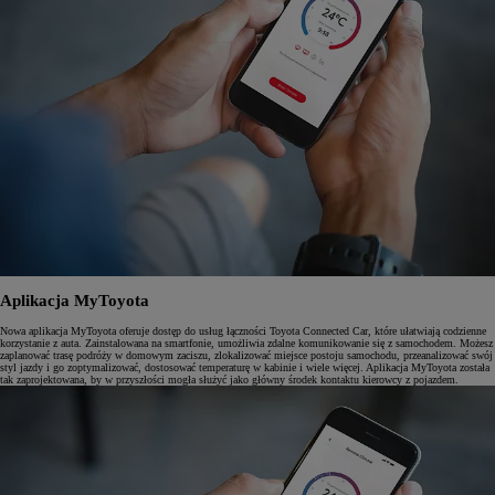
Aplikacja MyToyota
Nowa aplikacja MyToyota oferuje dostęp do usług łączności Toyota Connected Car, które ułatwiają codzienne
korzystanie z auta. Zainstalowana na smartfonie, umożliwia zdalne komunikowanie się z samochodem. Możesz
zaplanować trasę podróży w domowym zaciszu, zlokalizować miejsce postoju samochodu, przeanalizować swój
styl jazdy i go zoptymalizować, dostosować temperaturę w kabinie i wiele więcej. Aplikacja MyToyota została
tak zaprojektowana, by w przyszłości mogła służyć jako główny środek kontaktu kierowcy z pojazdem.