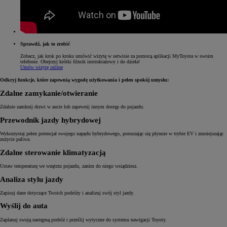
Sprawdź, jak to zrobić
Zobacz, jak krok po kroku umówić wizytę w serwisie za pomocą aplikacji MyToyota w swoim
telefonie. Obejrzyj krótki filmik instruktażowy i do dzieła!
Umów wizytę online
Odkryj funkcje, które zapewnią wygodę użytkowania i pełen spokój umysłu:
Zdalne zamykanie/otwieranie
Zdalnie zamknij drzwi w aucie lub zapewnij innym dostęp do pojazdu.
Przewodnik jazdy hybrydowej
Wykorzystaj pełen potencjał swojego napędu hybrydowego, poruszając się płynnie w trybie EV i zmniejszając
zużycie paliwa.
Zdalne sterowanie klimatyzacją
Ustaw temperaturę we wnętrzu pojazdu, zanim do niego wsiądziesz.
Analiza stylu jazdy
Zapisuj dane dotyczące Twoich podróży i analizuj swój styl jazdy.
Wyślij do auta
Zaplanuj swoją następną podróż i prześlij wytyczne do systemu nawigacji Toyoty.