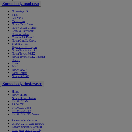
Samochody osobowe
Nowe Aygo X
Yaris
GR Yaris
Yaris Cross
Nowy Yaris Cross
Nowy Urban Cruiser
Corolla Hatchback
Corolla Sedan
Corolla TS Kombi
Nowa Corolla Cross
Toyota C-HR
Toyota C-HR Plug-in
Nowa Toyota C-HR+
Nowa Toyota bZ4X
Nowa Toyota bZ4X Touring
Camry
Prius
Mirai
Nowy RAV4
Land Cruiser
Nowy GR GT
Samochody dostawcze
Hilux
Nowy Hilux
Nowy Hilux Electric
PROACE Max
PROACE
PROACE Verso
PROACE CITY
PROACE CITY Verso
Samochody używane
Umów się na jazdę testową
Zobacz wszystkie cenniki
Konfiguruj swoją Toyotę