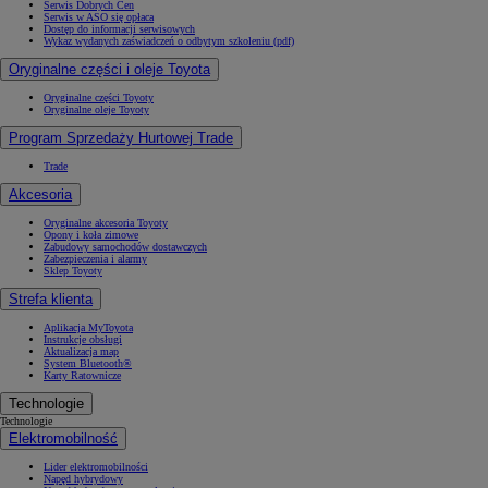
Serwis Dobrych Cen
Serwis w ASO się opłaca
Dostęp do informacji serwisowych
Wykaz wydanych zaświadczeń o odbytym szkoleniu (pdf)
Oryginalne części i oleje Toyota
Oryginalne części Toyoty
Oryginalne oleje Toyoty
Program Sprzedaży Hurtowej Trade
Trade
Akcesoria
Oryginalne akcesoria Toyoty
Opony i koła zimowe
Zabudowy samochodów dostawczych
Zabezpieczenia i alarmy
Sklep Toyoty
Strefa klienta
Aplikacja MyToyota
Instrukcje obsługi
Aktualizacja map
System Bluetooth®
Karty Ratownicze
Technologie
Technologie
Elektromobilność
Lider elektromobilności
Napęd hybrydowy