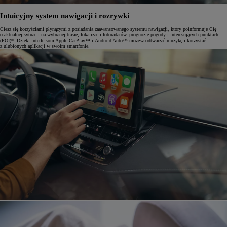
Intuicyjny system nawigacji i rozrywki
Ciesz się korzyściami płynącymi z posiadania zaawansowanego systemu nawigacji, który poinformuje Cię
o aktualnej sytuacji na wybranej trasie, lokalizacji fotoradarów, prognozie pogody i interesujących punktach
(POI)*. Dzięki interfejsom Apple CarPlay™ i Android Auto™ możesz odtwarzać muzykę i korzystać
z ulubionych aplikacji w swoim smartfonie.