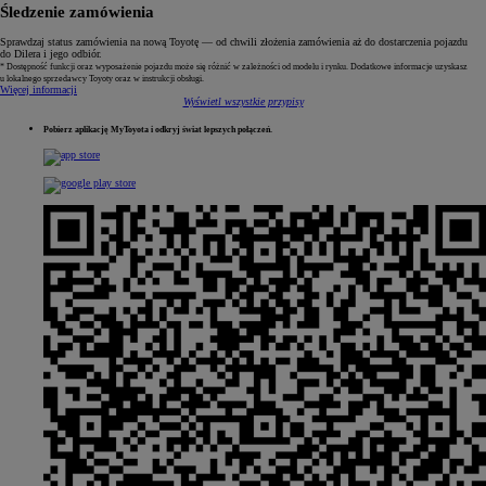
Śledzenie zamówienia
Sprawdzaj status zamówienia na nową Toyotę — od chwili złożenia zamówienia aż do dostarczenia pojazdu
do Dilera i jego odbiór.
* Dostępność funkcji oraz wyposażenie pojazdu może się różnić w zależności od modelu i rynku. Dodatkowe informacje uzyskasz
u lokalnego sprzedawcy Toyoty oraz w instrukcji obsługi.
Więcej informacji
Wyświetl wszystkie przypisy
Pobierz aplikację MyToyota i odkryj świat lepszych połączeń.