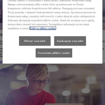
Chcemy ułatwić Ci korzystanie z naszej strony i usprawnić świadczenie usług,
dlatego wykorzystujemy pliki cookie, które są umieszczane na Twoim
komputerze, telefonie komórkowym lub tablecie. Pomagają one nam zrozumieć
Twoje potrzeby i ulepszać funkcjonalność naszej witryny. Są wykorzystywane do
dostarczania usług i narzędzi osób trzecich, a także służą do celów reklamowych.
Zalecamy akceptację wszystkich plików cookie. Jeżeli nie wyrażasz na to zgody,
możesz łatwo zmienić ich ustawienia. Szczegółowe informacje na ten temat
znajdziesz w naszej
Polityce plików cookie.
Toyota Connectivity Match
Odrzuć wszystkie
Zaakceptuj wszystkie
Sprawdź, w jaki sposób możesz w pełni wykorzystać Usługi Connected w Twojej Toyocie za pomocą narzędzia
Toyota Connectivity Match!
Wpisz numer identyfikacyjny Twojego samochodu (VIN) a dowiesz się, które ze zdalnych usług (takich jak np.
lokalizowanie samochodu, zdalne ustawianie temperatury, ładowanie pojazdu itp.) są dostępne dla Twojego
Ustawienia plików cookie
pojazdu w aplikacji MyToyota. Skorzystaj z Connectivity Match, sprawdź swoje usługi, pobierz aplikację
My Toyota i ciesz się jazdą!
Sprawdź