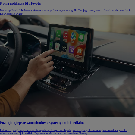
Nowa aplikacja MyToyota
Nowa aplikacja MyToyota oferuje zestaw połączonych usług dla Twojego auta, które ułatwią codzienne życie.
Dowiedz się więcej
Poznaj najlepsze samochodowe systemy multimedialne
Od łatwiejszego używania ulubionych aplikacji mobilnych po nawigację, która w mgnieniu oka wyszuka
miejsce na postój i posiłek. Zapraszamy do świata multimediów Toyoty.