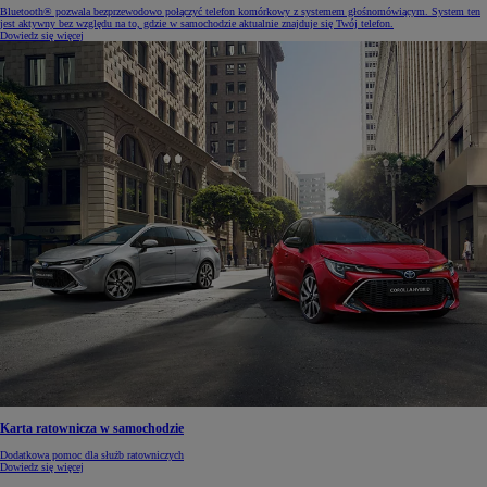
Bluetooth® pozwala bezprzewodowo połączyć telefon komórkowy z systemem głośnomówiącym. System ten
jest aktywny bez względu na to, gdzie w samochodzie aktualnie znajduje się Twój telefon.
Dowiedz się więcej
Karta ratownicza w samochodzie
Dodatkowa pomoc dla służb ratowniczych
Dowiedz się więcej