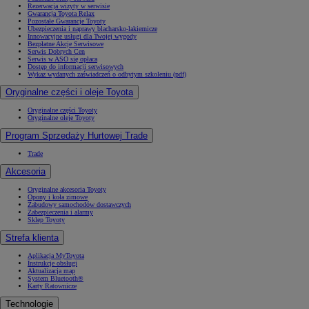
Rezerwacja wizyty w serwisie
Gwarancja Toyota Relax
Pozostałe Gwarancje Toyoty
Ubezpieczenia i naprawy blacharsko-lakiernicze
Innowacyjne usługi dla Twojej wygody
Bezpłatne Akcje Serwisowe
Serwis Dobrych Cen
Serwis w ASO się opłaca
Dostęp do informacji serwisowych
Wykaz wydanych zaświadczeń o odbytym szkoleniu (pdf)
Oryginalne części i oleje Toyota
Oryginalne części Toyoty
Oryginalne oleje Toyoty
Program Sprzedaży Hurtowej Trade
Trade
Akcesoria
Oryginalne akcesoria Toyoty
Opony i koła zimowe
Zabudowy samochodów dostawczych
Zabezpieczenia i alarmy
Sklep Toyoty
Strefa klienta
Aplikacja MyToyota
Instrukcje obsługi
Aktualizacja map
System Bluetooth®
Karty Ratownicze
Technologie