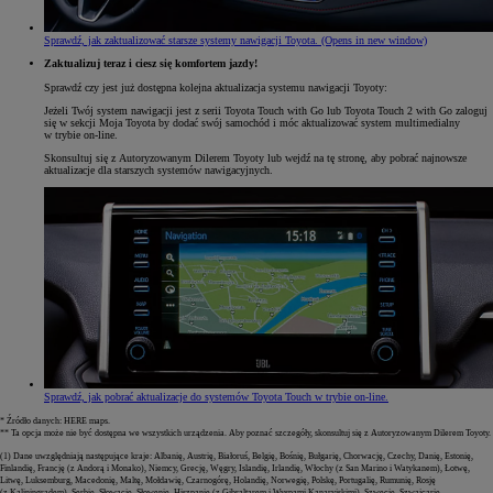
Sprawdź, jak zaktualizować starsze systemy nawigacji Toyota.
(Opens in new window)
Zaktualizuj teraz i ciesz się komfortem jazdy!
Sprawdź czy jest już dostępna kolejna aktualizacja systemu nawigacji Toyoty:
Jeżeli Twój system nawigacji jest z serii Toyota Touch with Go lub Toyota Touch 2 with Go zaloguj
się w sekcji Moja Toyota by dodać swój samochód i móc aktualizować system multimedialny
w trybie on-line.
Skonsultuj się z Autoryzowanym Dilerem Toyoty lub wejdź na tę stronę, aby pobrać najnowsze
aktualizacje dla starszych systemów nawigacyjnych.
Sprawdź, jak pobrać aktualizacje do systemów Toyota Touch w trybie on-line.
* Źródło danych: HERE maps.
** Ta opcja może nie być dostępna we wszystkich urządzenia. Aby poznać szczegóły, skonsultuj się z Autoryzowanym Dilerem Toyoty.
(1) Dane uwzględniają następujące kraje: Albanię, Austrię, Białoruś, Belgię, Bośnię, Bułgarię, Chorwację, Czechy, Danię, Estonię,
Finlandię, Francję (z Andorą i Monako), Niemcy, Grecję, Węgry, Islandię, Irlandię, Włochy (z San Marino i Watykanem), Łotwę,
Litwę, Luksemburg, Macedonię, Maltę, Mołdawię, Czarnogórę, Holandię, Norwegię, Polskę, Portugalię, Rumunię, Rosję
(z Kaliningradem), Serbię, Słowację, Słowenię, Hiszpanię (z Gibraltarem i Wyspami Kanaryjskimi), Szwecję, Szwajcarię