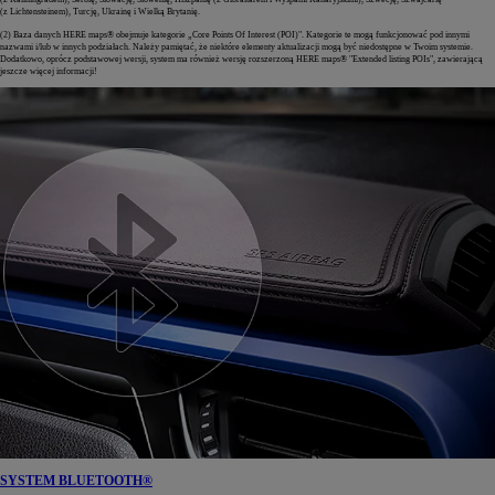
(z Lichtensteinem), Turcję, Ukrainę i Wielką Brytanię.
(2) Baza danych HERE maps® obejmuje kategorie „Core Points Of Interest (POI)". Kategorie te mogą funkcjonować pod innymi
nazwami i/lub w innych podziałach. Należy pamiętać, że niektóre elementy aktualizacji mogą być niedostępne w Twoim systemie.
Dodatkowo, oprócz podstawowej wersji, system ma również wersję rozszerzoną HERE maps® "Extended listing POIs", zawierającą
jeszcze więcej informacji!
SYSTEM BLUETOOTH®