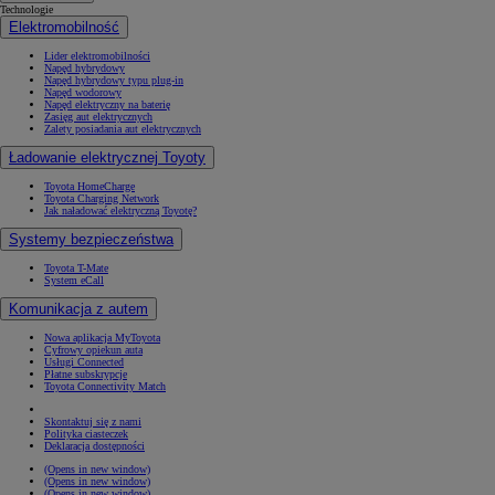
Technologie
Elektromobilność
Lider elektromobilności
Napęd hybrydowy
Napęd hybrydowy typu plug-in
Napęd wodorowy
Napęd elektryczny na baterię
Zasięg aut elektrycznych
Zalety posiadania aut elektrycznych
Ładowanie elektrycznej Toyoty
Toyota HomeCharge
Toyota Charging Network
Jak naładować elektryczną Toyotę?
Systemy bezpieczeństwa
Toyota T-Mate
System eCall
Komunikacja z autem
Nowa aplikacja MyToyota
Cyfrowy opiekun auta
Usługi Connected
Płatne subskrypcje
Toyota Connectivity Match
Skontaktuj się z nami
Polityka ciasteczek
Deklaracja dostępności
(Opens in new window)
(Opens in new window)
(Opens in new window)