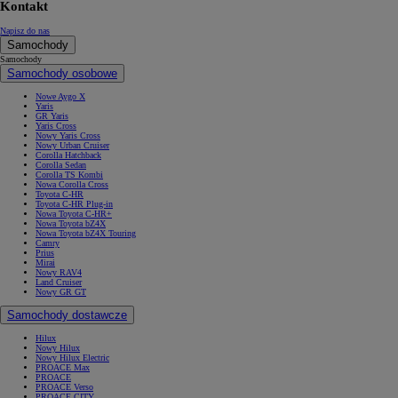
Kontakt
Napisz do nas
Samochody
Samochody
Samochody osobowe
Nowe Aygo X
Yaris
GR Yaris
Yaris Cross
Nowy Yaris Cross
Nowy Urban Cruiser
Corolla Hatchback
Corolla Sedan
Corolla TS Kombi
Nowa Corolla Cross
Toyota C-HR
Toyota C-HR Plug-in
Nowa Toyota C-HR+
Nowa Toyota bZ4X
Nowa Toyota bZ4X Touring
Camry
Prius
Mirai
Nowy RAV4
Land Cruiser
Nowy GR GT
Samochody dostawcze
Hilux
Nowy Hilux
Nowy Hilux Electric
PROACE Max
PROACE
PROACE Verso
PROACE CITY