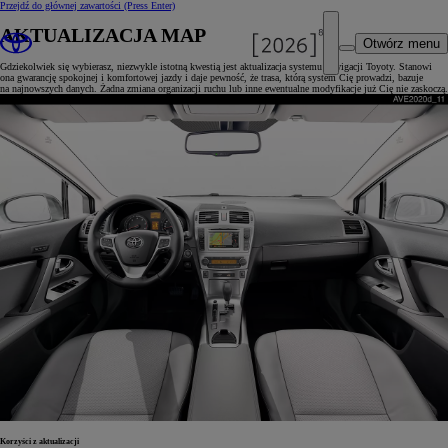
Przejdź do głównej zawartości
(Press Enter)
AKTUALIZACJA MAP
Otwórz menu
Gdziekolwiek się wybierasz, niezwykle istotną kwestią jest aktualizacja systemu nawigacji Toyoty. Stanowi
ona gwarancję spokojnej i komfortowej jazdy i daje pewność, że trasa, którą system Cię prowadzi, bazuje
na najnowszych danych. Żadna zmiana organizacji ruchu lub inne ewentualne modyfikacje już Cię nie zaskoczą.
Korzyści z aktualizacji