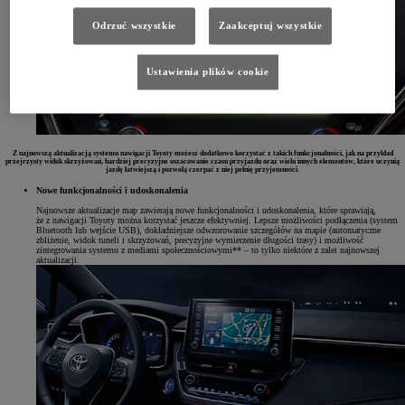
Odrzuć wszystkie
Zaakceptuj wszystkie
Ustawienia plików cookie
Z najnowszą aktualizacją systemu nawigacji Toyoty możesz dodatkowo korzystać z takich funkcjonalności, jak na przykład
przejrzysty widok skrzyżowań, bardziej precyzyjne oszacowanie czasu przyjazdu oraz wielu innych elementów, które uczynią
jazdę łatwiejszą i pozwolą czerpać z niej pełnię przyjemności.
Nowe funkcjonalności i udoskonalenia
Najnowsze aktualizacje map zawierają nowe funkcjonalności i udoskonalenia, które sprawiają,
że z nawigacji Toyoty można korzystać jeszcze efektywniej. Lepsze możliwości podłączenia (system
Bluetooth lub wejście USB), dokładniejsze odwzorowanie szczegółów na mapie (automatyczne
zbliżenie, widok tuneli i skrzyżowań, precyzyjne wymierzenie długości trasy) i możliwość
zintegrowania systemu z mediami społecznościowymi** – to tylko niektóre z zalet najnowszej
aktualizacji.