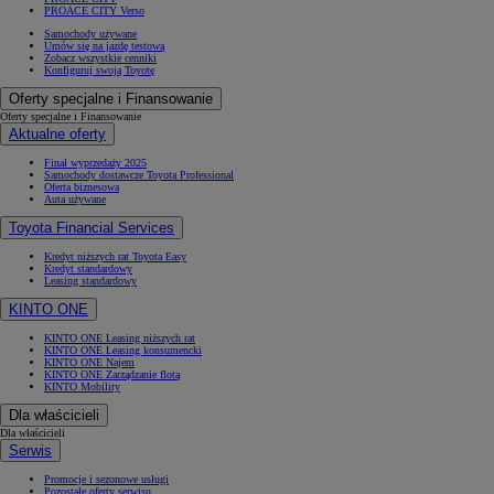
PROACE CITY Verso
Samochody używane
Umów się na jazdę testową
Zobacz wszystkie cenniki
Konfiguruj swoją Toyotę
Oferty specjalne i Finansowanie
Oferty specjalne i Finansowanie
Aktualne oferty
Finał wyprzedaży 2025
Samochody dostawcze Toyota Professional
Oferta biznesowa
Auta używane
Toyota Financial Services
Kredyt niższych rat Toyota Easy
Kredyt standardowy
Leasing standardowy
KINTO ONE
KINTO ONE Leasing niższych rat
KINTO ONE Leasing konsumencki
KINTO ONE Najem
KINTO ONE Zarządzanie flotą
KINTO Mobility
Dla właścicieli
Dla właścicieli
Serwis
Promocje i sezonowe usługi
Pozostałe oferty serwisu