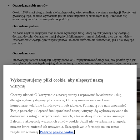
Oszczędzasz sobie nerwów
Około 15%* sieci dróg zmienia się każdego roku, więc aktualizacja systemu nawigacji Toyoty jest
gwarancją tego, że trasa wyznaczana jest na bazie najbardziej aktualnych map. Przekłada się
to na mniej nerwów i stresu podczas podróży.
Oszczędzasz paliwo
Na bazie najaktualniejszych map możesz wyznaczyć trasę, którą najefektywniej i najwydajniej
dotrzesz do celu. Oznacza to mniej zbędnych kilometrów i mniej błądzenia, a co za tym idzie –
zdecydowanie wydajniejsze zużycie paliwa. To dobre zarówno dla środowiska, jak i dla Twojego
portfela.
Oszczędzasz czas
Innowacyjny system nawigacji Toyoty pozwala Ci zoptymalizować drogę tak, aby podróż była jak
najszybsza lub przebiegała najdogodniejszą trasą, w zależności od tego, ile przewidujesz na nią czasu.
Wykorzystujemy pliki cookie, aby ulepszyć naszą
witrynę
Chcemy ułatwić Ci korzystanie z naszej strony i usprawnić świadczenie usług,
dlatego wykorzystujemy pliki cookie, które są umieszczane na Twoim
komputerze, telefonie komórkowym lub tablecie. Pomagają one nam zrozumieć
Twoje potrzeby i ulepszać funkcjonalność naszej witryny. Są wykorzystywane do
dostarczania usług i narzędzi osób trzecich, a także służą do celów reklamowych.
Zalecamy akceptację wszystkich plików cookie. Jeżeli nie wyrażasz na to zgody,
możesz łatwo zmienić ich ustawienia. Szczegółowe informacje na ten temat
znajdziesz w naszej
Polityce plików cookie.