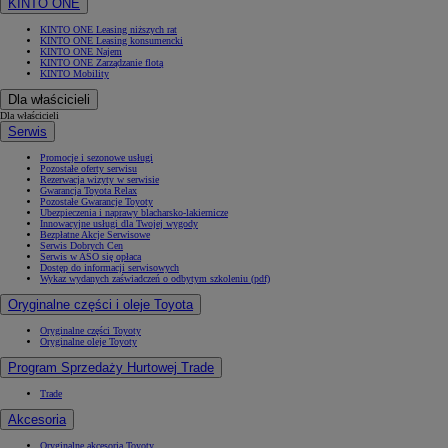
KINTO ONE
KINTO ONE Leasing niższych rat
KINTO ONE Leasing konsumencki
KINTO ONE Najem
KINTO ONE Zarządzanie flotą
KINTO Mobility
Dla właścicieli
Dla właścicieli
Serwis
Promocje i sezonowe usługi
Pozostałe oferty serwisu
Rezerwacja wizyty w serwisie
Gwarancja Toyota Relax
Pozostałe Gwarancje Toyoty
Ubezpieczenia i naprawy blacharsko-lakiernicze
Innowacyjne usługi dla Twojej wygody
Bezpłatne Akcje Serwisowe
Serwis Dobrych Cen
Serwis w ASO się opłaca
Dostęp do informacji serwisowych
Wykaz wydanych zaświadczeń o odbytym szkoleniu (pdf)
Oryginalne części i oleje Toyota
Oryginalne części Toyoty
Oryginalne oleje Toyoty
Program Sprzedaży Hurtowej Trade
Trade
Akcesoria
Oryginalne akcesoria Toyoty