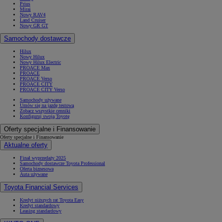
Prius
Mirai
Nowy RAV4
Land Cruiser
Nowy GR GT
Samochody dostawcze
Hilux
Nowy Hilux
Nowy Hilux Electric
PROACE Max
PROACE
PROACE Verso
PROACE CITY
PROACE CITY Verso
Samochody używane
Umów się na jazdę testową
Zobacz wszystkie cenniki
Konfiguruj swoją Toyotę
Oferty specjalne i Finansowanie
Oferty specjalne i Finansowanie
Aktualne oferty
Finał wyprzedaży 2025
Samochody dostawcze Toyota Professional
Oferta biznesowa
Auta używane
Toyota Financial Services
Kredyt niższych rat Toyota Easy
Kredyt standardowy
Leasing standardowy