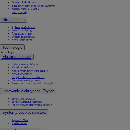
Opony i koła zimowe
Zabudowy samochodów dostawczych
Zabezpieczenia i alarmy
Sklep Toyoty
Strefa klienta
Aplikacja MyToyota
Instrukcje obsługi
Aktualizacja map
System Bluetooth®
Karty Ratownicze
Technologie
Technologie
Elektromobilność
Lider elektromobilności
Napęd hybrydowy
Napęd hybrydowy typu plug-in
Napęd wodorowy
Napęd elektryczny na baterię
Zasięg aut elektrycznych
Zalety posiadania aut elektrycznych
Ładowanie elektrycznej Toyoty
Toyota HomeCharge
Toyota Charging Network
Jak naładować elektryczną Toyotę?
Systemy bezpieczeństwa
Toyota T-Mate
System eCall