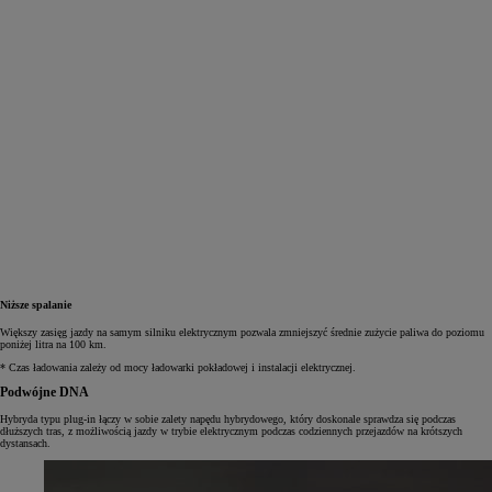
Niższe spalanie
Większy zasięg jazdy na samym silniku elektrycznym pozwala zmniejszyć średnie zużycie paliwa do poziomu
poniżej litra na 100 km.
* Czas ładowania zależy od mocy ładowarki pokładowej i instalacji elektrycznej.
Podwójne DNA
Hybryda typu plug‑in łączy w sobie zalety napędu hybrydowego, który doskonale sprawdza się podczas
dłuższych tras, z możliwością jazdy w trybie elektrycznym podczas codziennych przejazdów na krótszych
dystansach.