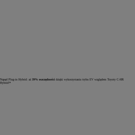
Napęd Plug-in Hybrid: aż
39% oszczędności
dzięki wykorzystaniu trybu EV względem Toyoty C-HR
Hybrid!*