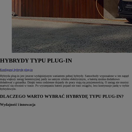
HYBRYDY TYPU PLUG‑IN
Konfiguruj hybrydę plug-in
Hybryda plug‑in jest jeszcze wydajniejszym wariantem pełnej hybrydy. Samochody wyposażone w ten napęd
mają większy zasięg bezemisyjnej jazdy na samym silniku elektrycznym, a baterię można dodatkowo
doładować z gniazdka. Dzięki temu codzienne dojazdy do pracy stają się przyjemnością. O zasięg nie musisz
martwić się również w trasie. Po wyczerpaniu baterii pojazd nie traci osiągów, lecz kontynuuje jazdę w trybie
hybrydowym.
DLACZEGO WARTO WYBRAĆ HYBRYDĘ TYPU PLUG‑IN?
Wydajność i innowacja