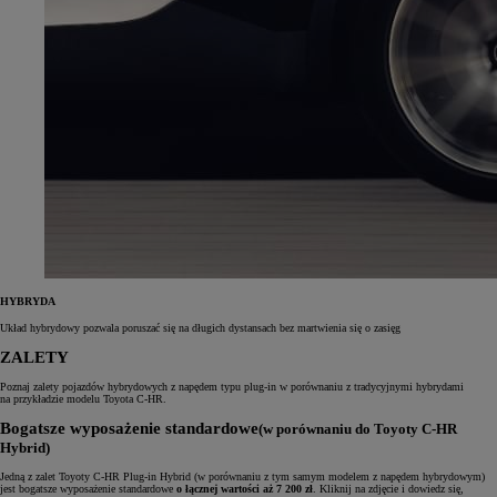
HYBRYDA
Układ hybrydowy pozwala poruszać się na długich dystansach bez martwienia się o zasięg
ZALETY
Poznaj zalety pojazdów hybrydowych z napędem typu plug‑in w porównaniu z tradycyjnymi hybrydami
na przykładzie modelu Toyota C‑HR.
Bogatsze wyposażenie standardowe
(w porównaniu do Toyoty C-HR
Hybrid)
Jedną z zalet Toyoty C-HR Plug-in Hybrid (w porównaniu z tym samym modelem z napędem hybrydowym)
jest bogatsze wyposażenie standardowe
o łącznej wartości aż 7 200 zł
. Kliknij na zdjęcie i dowiedz się,