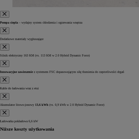
Pompa ciepła
– wydajny system chłodzenia i ogrzewania wnętrza
Dodatkowe materiały wygłuszające
Silnik elektryczny 163 KM
(vs. 113 KM w 2.0 Hybrid Dynamic Force)
Innowacyjne zawieszenie
z systemem FSC dopasowującym siłę tłumienia do częstotliwości drgań
Kable do ładowania wraz z etui
Akumulator litowo-jonowy
13,6 kWh
(vs. 0,9 kWh w 2.0 Hybrid Dynamic Force)
Ładowarka pokładowa 6,6 kW
Niższe koszty użytkowania