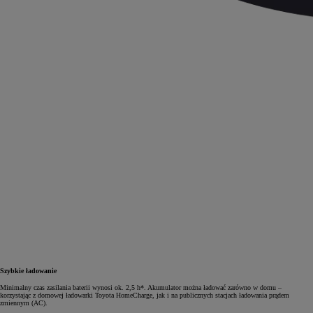
Szybkie ładowanie
Minimalny czas zasilania baterii wynosi ok. 2,5 h*. Akumulator można ładować zarówno w domu –
korzystając z domowej ładowarki Toyota HomeCharge, jak i na publicznych stacjach ładowania prądem
zmiennym (AC).