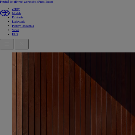
Przejdź do głównej zawartości
(Press Enter)
Zalety
Modele
Działanie
Ładowanie
Punkty ładowania
Video
FAQ