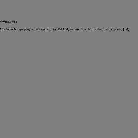
Wysoka moc
Moc hybrydy typu plug‑in może sięgać nawet 306 KM, co pozwala na bardzo dynamiczną i pewną jazdę.