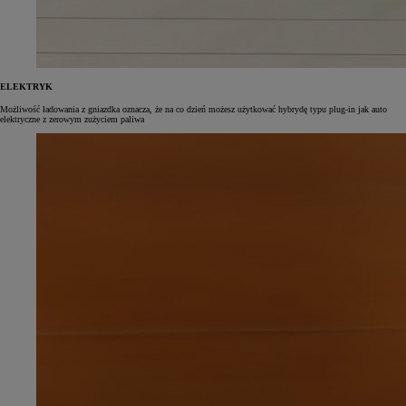
ELEKTRYK
Możliwość ładowania z gniazdka oznacza, że na co dzień możesz użytkować hybrydę typu plug‑in jak auto
elektryczne z zerowym zużyciem paliwa