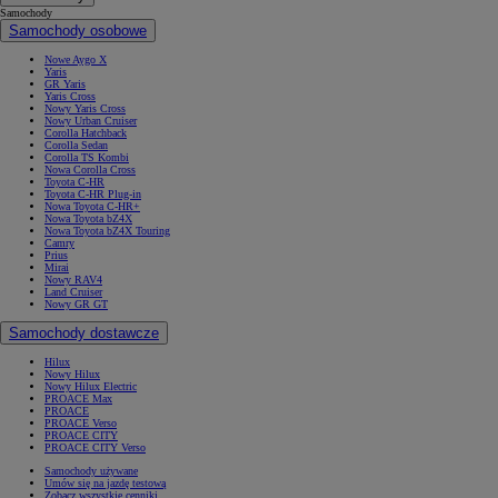
Samochody
Samochody osobowe
Nowe Aygo X
Yaris
GR Yaris
Yaris Cross
Nowy Yaris Cross
Nowy Urban Cruiser
Corolla Hatchback
Corolla Sedan
Corolla TS Kombi
Nowa Corolla Cross
Toyota C-HR
Toyota C-HR Plug-in
Nowa Toyota C-HR+
Nowa Toyota bZ4X
Nowa Toyota bZ4X Touring
Camry
Prius
Mirai
Nowy RAV4
Land Cruiser
Nowy GR GT
Samochody dostawcze
Hilux
Nowy Hilux
Nowy Hilux Electric
PROACE Max
PROACE
PROACE Verso
PROACE CITY
PROACE CITY Verso
Samochody używane
Umów się na jazdę testową
Zobacz wszystkie cenniki