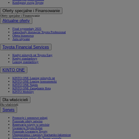
Konfiguruj swoją Toyotę
Oferty specjalne i Finansowanie
Oferty specjalne i Finansowanie
Aktualne oferty
Finał wyprzedaży 2025
Samochody dostawcze Toyota Professional
Oferta biznesowa
Auta używane
Toyota Financial Services
Kredyt niższych rat Toyota Easy
Kredyt standardowy
Leasing standardowy
KINTO ONE
KINTO ONE Leasing niższych rat
KINTO ONE Leasing konsumencki
KINTO ONE Najem
KINTO ONE Zarządzanie flotą
KINTO Mobility
Dla właścicieli
Dla właścicieli
Serwis
Promocje i sezonowe usługi
Pozostałe oferty serwisu
Rezerwacja wizyty w serwisie
Gwarancja Toyota Relax
Pozostałe Gwarancje Toyoty
Ubezpieczenia i naprawy blacharsko-lakiernicze
Innowacyjne usługi dla Twojej wygody