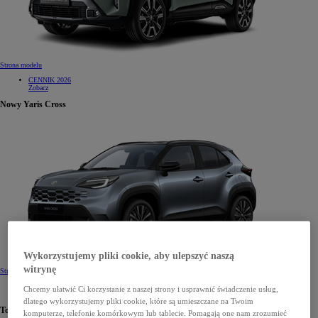
Strona modelu
CENNIK 2026
Zobacz
Nowy Yaris Cross
Wykorzystujemy pliki cookie, aby ulepszyć naszą
witrynę
Strona modelu
CENNIK 2026
Chcemy ułatwić Ci korzystanie z naszej strony i usprawnić świadczenie usług,
Zobacz
dlatego wykorzystujemy pliki cookie, które są umieszczane na Twoim
Toyota C-HR
komputerze, telefonie komórkowym lub tablecie. Pomagają one nam zrozumieć