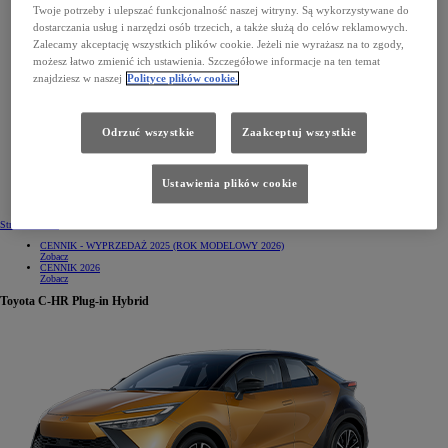
Twoje potrzeby i ulepszać funkcjonalność naszej witryny. Są wykorzystywane do
dostarczania usług i narzędzi osób trzecich, a także służą do celów reklamowych.
Zalecamy akceptację wszystkich plików cookie. Jeżeli nie wyrażasz na to zgody,
możesz łatwo zmienić ich ustawienia. Szczegółowe informacje na ten temat
znajdziesz w naszej
Polityce plików cookie.
Odrzuć wszystkie
Zaakceptuj wszystkie
Ustawienia plików cookie
Strona modelu
CENNIK - WYPRZEDAŻ 2025 (ROK MODELOWY 2026)
Zobacz
CENNIK 2026
Zobacz
Toyota C-HR Plug-in Hybrid