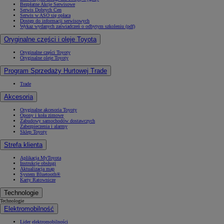
Bezpłatne Akcje Serwisowe
Serwis Dobrych Cen
Serwis w ASO się opłaca
Dostęp do informacji serwisowych
Wykaz wydanych zaświadczeń o odbytym szkoleniu (pdf)
Oryginalne części i oleje Toyota
Oryginalne części Toyoty
Oryginalne oleje Toyoty
Program Sprzedaży Hurtowej Trade
Trade
Akcesoria
Oryginalne akcesoria Toyoty
Opony i koła zimowe
Zabudowy samochodów dostawczych
Zabezpieczenia i alarmy
Sklep Toyoty
Strefa klienta
Aplikacja MyToyota
Instrukcje obsługi
Aktualizacja map
System Bluetooth®
Karty Ratownicze
Technologie
Technologie
Elektromobilność
Lider elektromobilności