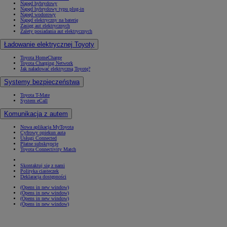
Napęd hybrydowy
Napęd hybrydowy typu plug-in
Napęd wodorowy
Napęd elektryczny na baterię
Zasięg aut elektrycznych
Zalety posiadania aut elektrycznych
Ładowanie elektrycznej Toyoty
Toyota HomeCharge
Toyota Charging Network
Jak naładować elektryczną Toyotę?
Systemy bezpieczeństwa
Toyota T-Mate
System eCall
Komunikacja z autem
Nowa aplikacja MyToyota
Cyfrowy opiekun auta
Usługi Connected
Płatne subskrypcje
Toyota Connectivity Match
Skontaktuj się z nami
Polityka ciasteczek
Deklaracja dostępności
(Opens in new window)
(Opens in new window)
(Opens in new window)
(Opens in new window)