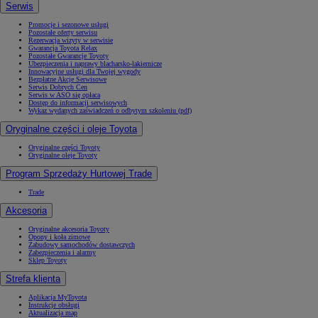
Serwis
Promocje i sezonowe usługi
Pozostałe oferty serwisu
Rezerwacja wizyty w serwisie
Gwarancja Toyota Relax
Pozostałe Gwarancje Toyoty
Ubezpieczenia i naprawy blacharsko-lakiernicze
Innowacyjne usługi dla Twojej wygody
Bezpłatne Akcje Serwisowe
Serwis Dobrych Cen
Serwis w ASO się opłaca
Dostęp do informacji serwisowych
Wykaz wydanych zaświadczeń o odbytym szkoleniu (pdf)
Oryginalne części i oleje Toyota
Oryginalne części Toyoty
Oryginalne oleje Toyoty
Program Sprzedaży Hurtowej Trade
Trade
Akcesoria
Oryginalne akcesoria Toyoty
Opony i koła zimowe
Zabudowy samochodów dostawczych
Zabezpieczenia i alarmy
Sklep Toyoty
Strefa klienta
Aplikacja MyToyota
Instrukcje obsługi
Aktualizacja map