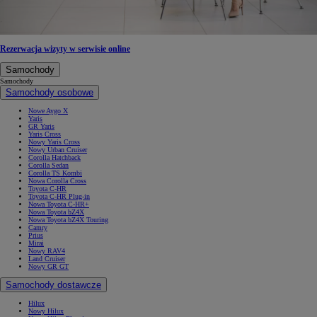
Rezerwacja wizyty w serwisie online
Samochody
Samochody
Samochody osobowe
Nowe Aygo X
Yaris
GR Yaris
Yaris Cross
Nowy Yaris Cross
Nowy Urban Cruiser
Corolla Hatchback
Corolla Sedan
Corolla TS Kombi
Nowa Corolla Cross
Toyota C-HR
Toyota C-HR Plug-in
Nowa Toyota C-HR+
Nowa Toyota bZ4X
Nowa Toyota bZ4X Touring
Camry
Prius
Mirai
Nowy RAV4
Land Cruiser
Nowy GR GT
Samochody dostawcze
Hilux
Nowy Hilux