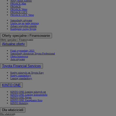
Nowy Hilux Electric
PROACE Max
PROACE
PROACE Verso
PROACE CITY
PROACE CITY Verso
Samochody używane
Umów się na jazdę testową
Zobacz wszystkie cenniki
Konfiguruj swoją Toyotę
Oferty specjalne i Finansowanie
Oferty specjalne i Finansowanie
Aktualne oferty
Finał wyprzedaży 2025
Samochody dostawcze Toyota Professional
Oferta biznesowa
Auta używane
Toyota Financial Services
Kredyt niższych rat Toyota Easy
Kredyt standardowy
Leasing standardowy
KINTO ONE
KINTO ONE Leasing niższych rat
KINTO ONE Leasing konsumencki
KINTO ONE Najem
KINTO ONE Zarządzanie flotą
KINTO Mobility
Dla właścicieli
Dla właścicieli