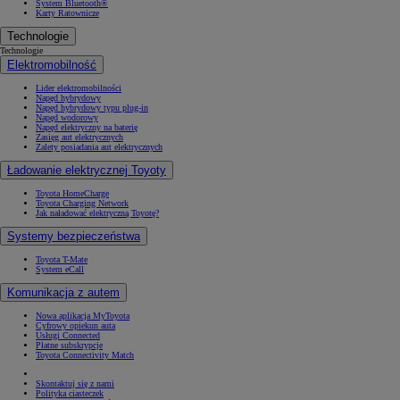
System Bluetooth®
Karty Ratownicze
Technologie
Technologie
Elektromobilność
Lider elektromobilności
Napęd hybrydowy
Napęd hybrydowy typu plug-in
Napęd wodorowy
Napęd elektryczny na baterię
Zasięg aut elektrycznych
Zalety posiadania aut elektrycznych
Ładowanie elektrycznej Toyoty
Toyota HomeCharge
Toyota Charging Network
Jak naładować elektryczną Toyotę?
Systemy bezpieczeństwa
Toyota T-Mate
System eCall
Komunikacja z autem
Nowa aplikacja MyToyota
Cyfrowy opiekun auta
Usługi Connected
Płatne subskrypcje
Toyota Connectivity Match
Skontaktuj się z nami
Polityka ciasteczek