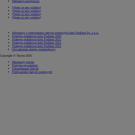
Deklaracja dostępności
(Opens in new window)
(Opens in new window)
(Opens in new window)
(Opens in new window)
Informacja o przetwarzaniu danych osobowych Auto Podlasie Sp. z o.o.
Strategia podatkowa Auto Podlasie 2020
Strategia podatkowa Auto Podlasie 2021
Strategia podatkowa Auto Podlasie 2022
Strategia podatkowa Auto Podlasie 2023
Oświadczenie dużego przedsiębiorcy
Copyright © Toyota 2026
Informacje prawne
Polityka prywatności
Udostępnianie danych
Przetwarzanie danych osobowych