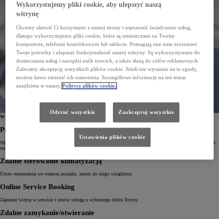
Wykorzystujemy pliki cookie, aby ulepszyć naszą
witrynę
Chcemy ułatwić Ci korzystanie z naszej strony i usprawnić świadczenie usług,
dlatego wykorzystujemy pliki cookie, które są umieszczane na Twoim
komputerze, telefonie komórkowym lub tablecie. Pomagają one nam zrozumieć
Twoje potrzeby i ulepszać funkcjonalność naszej witryny. Są wykorzystywane do
dostarczania usług i narzędzi osób trzecich, a także służą do celów reklamowych.
Zalecamy akceptację wszystkich plików cookie. Jeżeli nie wyrażasz na to zgody,
możesz łatwo zmienić ich ustawienia. Szczegółowe informacje na ten temat
znajdziesz w naszej
Polityce plików cookie.
Odrzuć wszystkie
Zaakceptuj wszystkie
Wygoda na wyciągnięcie ręki
Przewodnik jazdy hybrydowej
Ustawienia plików cookie
Wykorzystaj pełen potencjał swojego napędu hybrydowego, poruszając się płynnie w trybie EV i zmniejszając
zużycie paliwa.
Zdalne sterowanie klimatyzacją
Ustaw temperaturę we wnętrzu pojazdu, zanim do niego wsiądziesz.
Online Service Booking
Zaplanuj wizytę w serwisie i umów usługę u wybranego dilera Toyoty.
Zdalne zamykanie/otwieranie