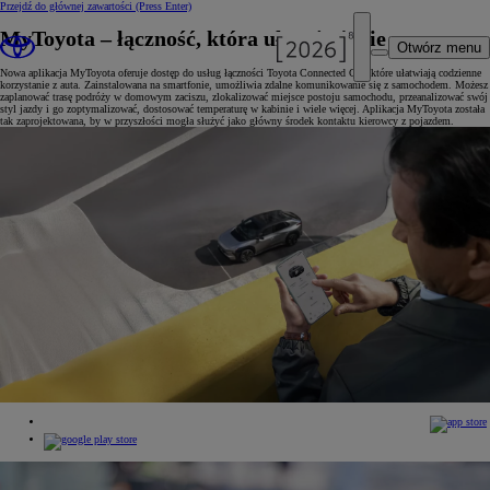
Przejdź do głównej zawartości
(Press Enter)
MyToyota – łączność, która ułatwia życie
Otwórz menu
Nowa aplikacja MyToyota oferuje dostęp do usług łączności Toyota Connected Car, które ułatwiają codzienne
korzystanie z auta. Zainstalowana na smartfonie, umożliwia zdalne komunikowanie się z samochodem. Możesz
zaplanować trasę podróży w domowym zaciszu, zlokalizować miejsce postoju samochodu, przeanalizować swój
styl jazdy i go zoptymalizować, dostosować temperaturę w kabinie i wiele więcej. Aplikacja MyToyota została
tak zaprojektowana, by w przyszłości mogła służyć jako główny środek kontaktu kierowcy z pojazdem.