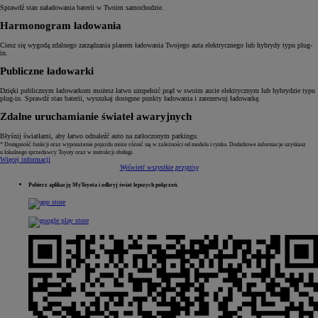
Sprawdź stan naładowania baterii w Twoim samochodzie.
Harmonogram ładowania
Ciesz się wygodą zdalnego zarządzania planem ładowania Twojego auta elektrycznego lub hybrydy typu plug-
in.
Publiczne ładowarki
Dzięki publicznym ładowarkom możesz łatwo uzupełnić prąd w swoim aucie elektrycznym lub hybrydzie typu
plug-in. Sprawdź stan baterii, wyszukaj dostępne punkty ładowania i zarezerwuj ładowarkę.
Zdalne uruchamianie świateł awaryjnych
Błyśnij światłami, aby łatwo odnaleźć auto na zatłoczonym parkingu.
* Dostępność funkcji oraz wyposażenie pojazdu może różnić się w zależności od modelu i rynku. Dodatkowe informacje uzyskasz
u lokalnego sprzedawcy Toyoty oraz w instrukcji obsługi.
Więcej informacji
Wyświetl wszystkie przypisy
Pobierz aplikację MyToyota i odkryj świat lepszych połączeń.