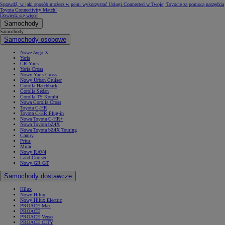
Sprawdź, w jaki sposób możesz w pełni wykorzystać Usługi Connected w Twojej Toyocie za pomocą narzędzia
Toyota Connectivity Match!
Dowiedz się więcej
Samochody
Samochody
Samochody osobowe
Nowe Aygo X
Yaris
GR Yaris
Yaris Cross
Nowy Yaris Cross
Nowy Urban Cruiser
Corolla Hatchback
Corolla Sedan
Corolla TS Kombi
Nowa Corolla Cross
Toyota C-HR
Toyota C-HR Plug-in
Nowa Toyota C-HR+
Nowa Toyota bZ4X
Nowa Toyota bZ4X Touring
Camry
Prius
Mirai
Nowy RAV4
Land Cruiser
Nowy GR GT
Samochody dostawcze
Hilux
Nowy Hilux
Nowy Hilux Electric
PROACE Max
PROACE
PROACE Verso
PROACE CITY