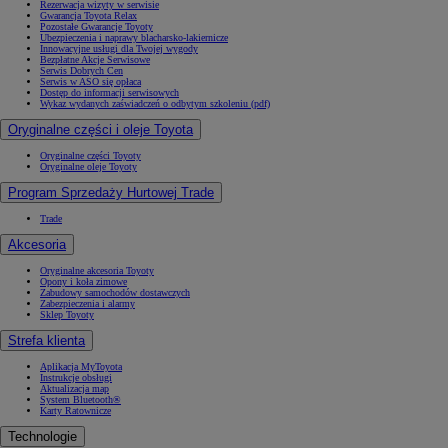
Rezerwacja wizyty w serwisie
Gwarancja Toyota Relax
Pozostałe Gwarancje Toyoty
Ubezpieczenia i naprawy blacharsko-lakiernicze
Innowacyjne usługi dla Twojej wygody
Bezpłatne Akcje Serwisowe
Serwis Dobrych Cen
Serwis w ASO się opłaca
Dostęp do informacji serwisowych
Wykaz wydanych zaświadczeń o odbytym szkoleniu (pdf)
Oryginalne części i oleje Toyota
Oryginalne części Toyoty
Oryginalne oleje Toyoty
Program Sprzedaży Hurtowej Trade
Trade
Akcesoria
Oryginalne akcesoria Toyoty
Opony i koła zimowe
Zabudowy samochodów dostawczych
Zabezpieczenia i alarmy
Sklep Toyoty
Strefa klienta
Aplikacja MyToyota
Instrukcje obsługi
Aktualizacja map
System Bluetooth®
Karty Ratownicze
Technologie