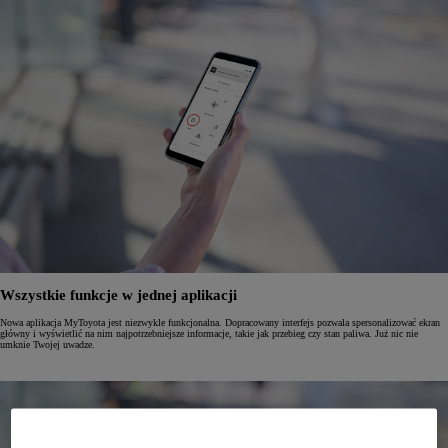
Wszystkie funkcje w jednej aplikacji
Nowa aplikacja MyToyota jest niezwykle funkcjonalna. Dopracowany interfejs pozwala spersonalizować ekran
główny i wyświetlić na nim najpotrzebniejsze informacje, takie jak przebieg czy stan paliwa. Już nic nie
umknie Twojej uwadze.