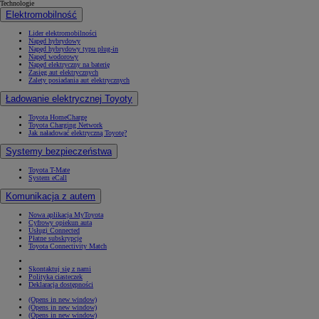
Technologie
Elektromobilność
Lider elektromobilności
Napęd hybrydowy
Napęd hybrydowy typu plug-in
Napęd wodorowy
Napęd elektryczny na baterię
Zasięg aut elektrycznych
Zalety posiadania aut elektrycznych
Ładowanie elektrycznej Toyoty
Toyota HomeCharge
Toyota Charging Network
Jak naładować elektryczną Toyotę?
Systemy bezpieczeństwa
Toyota T-Mate
System eCall
Komunikacja z autem
Nowa aplikacja MyToyota
Cyfrowy opiekun auta
Usługi Connected
Płatne subskrypcje
Toyota Connectivity Match
Skontaktuj się z nami
Polityka ciasteczek
Deklaracja dostępności
(Opens in new window)
(Opens in new window)
(Opens in new window)