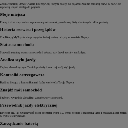
Zdalnie zamknij drzwi w aucie lub zapewnij innym dostęp do pojazdu.Zdalnie zamknij drzwi w aucie lub
zapewnij innym dostęp do pojazdu.
Moje miejsca
Planuj i dziel się z autem zaplanowanymi trasami, przechowuj listę ulubionych celów podróży.
Historia serwisu i przeglądów
Z aplikacją MyToyota nie przegapisz żadnej ważnej wizyty w serwisie Toyoty.
Status samochodu
Sprawdź aktualny status samochodu i zobacz, czy drzwi zostały zamknięte.
Analiza stylu jazdy
Zapisuj dane dotyczące Twoich podróży i analizuj swój styl jazdy.
Kontrolki ostrzegawcze
Bądź na bieżąco z komunikatami, które wyświetla Twoja Toyota.
Znajdź mój samochód
Szybko i wygodnie zlokalizuj zaparkowany samochód.
Przewodnik jazdy elektrycznej
Dowiedz się, jak wykorzystać pełen potencjał trybu EV, trenuj płynną i oszczędną jazdę i maksymalizuj zasięg
w trybie elektrycznym.
Zarządzanie baterią