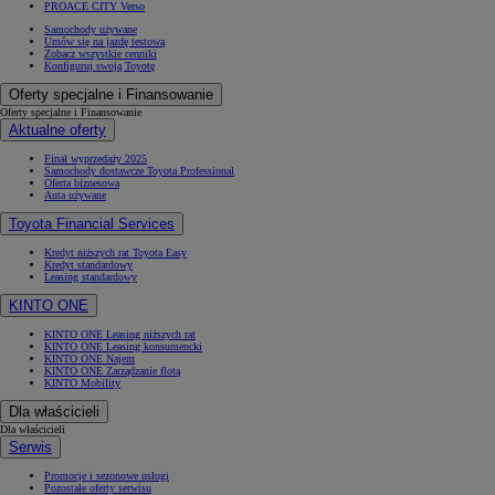
PROACE CITY Verso
Samochody używane
Umów się na jazdę testową
Zobacz wszystkie cenniki
Konfiguruj swoją Toyotę
Oferty specjalne i Finansowanie
Oferty specjalne i Finansowanie
Aktualne oferty
Finał wyprzedaży 2025
Samochody dostawcze Toyota Professional
Oferta biznesowa
Auta używane
Toyota Financial Services
Kredyt niższych rat Toyota Easy
Kredyt standardowy
Leasing standardowy
KINTO ONE
KINTO ONE Leasing niższych rat
KINTO ONE Leasing konsumencki
KINTO ONE Najem
KINTO ONE Zarządzanie flotą
KINTO Mobility
Dla właścicieli
Dla właścicieli
Serwis
Promocje i sezonowe usługi
Pozostałe oferty serwisu