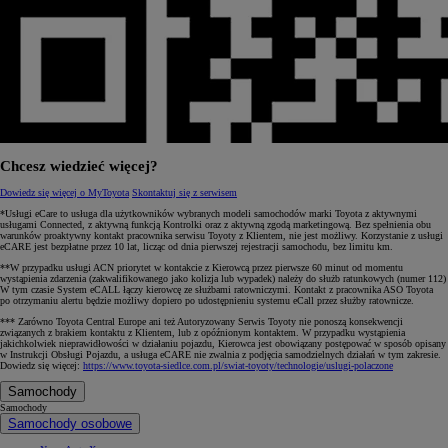
Chcesz wiedzieć więcej?
Dowiedz się więcej o MyToyota
Skontaktuj się z serwisem
*Usługi eCare to usługa dla użytkowników wybranych modeli samochodów marki Toyota z aktywnymi
usługami Connected, z aktywną funkcją Kontrolki oraz z aktywną zgodą marketingową. Bez spełnienia obu
warunków proaktywny kontakt pracownika serwisu Toyoty z Klientem, nie jest możliwy. Korzystanie z usługi
eCARE jest bezpłatne przez 10 lat, licząc od dnia pierwszej rejestracji samochodu, bez limitu km.
**W przypadku usługi ACN priorytet w kontakcie z Kierowcą przez pierwsze 60 minut od momentu
wystąpienia zdarzenia (zakwalifikowanego jako kolizja lub wypadek) należy do służb ratunkowych (numer 112)
W tym czasie System eCALL łączy kierowcę ze służbami ratowniczymi. Kontakt z pracownika ASO Toyota
po otrzymaniu alertu będzie możliwy dopiero po udostępnieniu systemu eCall przez służby ratownicze.
*** Zarówno Toyota Central Europe ani też Autoryzowany Serwis Toyoty nie ponoszą konsekwencji
związanych z brakiem kontaktu z Klientem, lub z opóźnionym kontaktem. W przypadku wystąpienia
jakichkolwiek nieprawidłowości w działaniu pojazdu, Kierowca jest obowiązany postępować w sposób opisany
w Instrukcji Obsługi Pojazdu, a usługa eCARE nie zwalnia z podjęcia samodzielnych działań w tym zakresie.
Dowiedz się więcej:
https://www.toyota-siedlce.com.pl/swiat-toyoty/technologie/uslugi-polaczone
Samochody
Samochody
Samochody osobowe