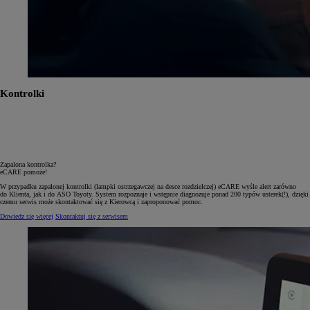
Kontrolki
Zapalona kontrolka?
eCARE pomoże!
W przypadku zapalonej kontrolki (lampki ostrzegawczej na desce rozdzielczej) eCARE wyśle alert zarówno
do Klienta, jak i do ASO Toyoty. System rozpoznaje i wstępnie diagnozuje ponad 200 typów usterek(!), dzięki
czemu serwis może skontaktować się z Kierowcą i zaproponować pomoc.
Dowiedz się więcej
Skontaktuj się z serwisem