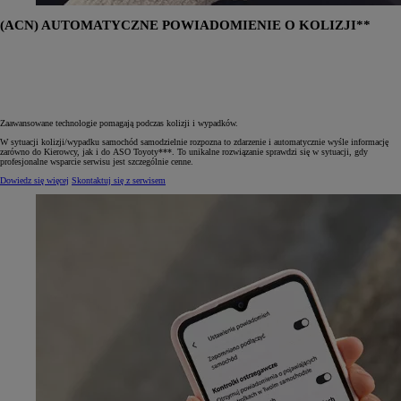
(ACN) AUTOMATYCZNE POWIADOMIENIE O KOLIZJI**
Zaawansowane technologie pomagają podczas kolizji i wypadków.
W sytuacji kolizji/wypadku samochód samodzielnie rozpozna to zdarzenie i automatycznie wyśle informację
zarówno do Kierowcy, jak i do ASO Toyoty***. To unikalne rozwiązanie sprawdzi się w sytuacji, gdy
profesjonalne wsparcie serwisu jest szczególnie cenne.
Dowiedz się więcej
Skontaktuj się z serwisem