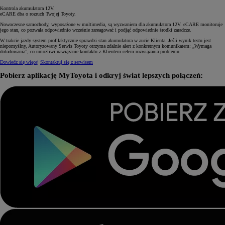
Kontrola akumulatora 12V.
eCARE dba o rozruch Twojej Toyoty.
Nowoczesne samochody, wyposażone w multimedia, są wyzwaniem dla akumulatora 12V. eCARE monitoruje
jego stan, co pozwala odpowiednio wcześnie zareagować i podjąć odpowiednie środki zaradcze.
W trakcie jazdy system profilaktycznie sprawdzi stan akumulatora w aucie Klienta. Jeśli wynik testu jest
niepomyślny, Autoryzowany Serwis Toyoty otrzyma zdalnie alert z konkretnym komunikatem: „Wymaga
doładowania”, co umożliwi nawiązanie kontaktu z Klientem celem rozwiązania problemu.
Dowiedz się więcej
Skontaktuj się z serwisem
Pobierz aplikację MyToyota i odkryj świat lepszych połączeń: