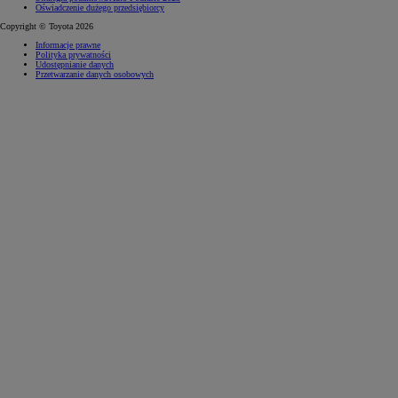
Oświadczenie dużego przedsiębiorcy
Copyright © Toyota 2026
Informacje prawne
Polityka prywatności
Udostępnianie danych
Przetwarzanie danych osobowych