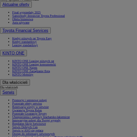
Aktualne oferty
Finał wyprzedaży 2025
Samochody dostawcze Toyota Professional
Oferta biznesowa
Auta używane
Toyota Financial Services
Kredyt niższych rat Toyota Easy
Kredyt standardowy
Leasing standardowy
KINTO ONE
KINTO ONE Leasing niższych rat
KINTO ONE Leasing konsumencki
KINTO ONE Najem
KINTO ONE Zarządzanie flotą
KINTO Mobility
Dla właścicieli
Dla właścicieli
Serwis
Promocje i sezonowe usługi
Pozostałe oferty serwisu
Rezerwacja wizyty w serwisie
Gwarancja Toyota Relax
Pozostałe Gwarancje Toyoty
Ubezpieczenia i naprawy blacharsko-lakiernicze
Innowacyjne usługi dla Twojej wygody
Bezpłatne Akcje Serwisowe
Serwis Dobrych Cen
Serwis w ASO się opłaca
Dostęp do informacji serwisowych