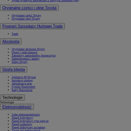
Wykaz wydanych zaświadczeń o odbytym szkoleniu (pdf)
Oryginalne części i oleje Toyota
Oryginalne części Toyoty
Oryginalne oleje Toyoty
Program Sprzedaży Hurtowej Trade
Trade
Akcesoria
Oryginalne akcesoria Toyoty
Opony i koła zimowe
Zabudowy samochodów dostawczych
Zabezpieczenia i alarmy
Sklep Toyoty
Strefa klienta
Aplikacja MyToyota
Instrukcje obsługi
Aktualizacja map
System Bluetooth®
Karty Ratownicze
Technologie
Technologie
Elektromobilność
Lider elektromobilności
Napęd hybrydowy
Napęd hybrydowy typu plug-in
Napęd wodorowy
Napęd elektryczny na baterię
Zasięg aut elektrycznych