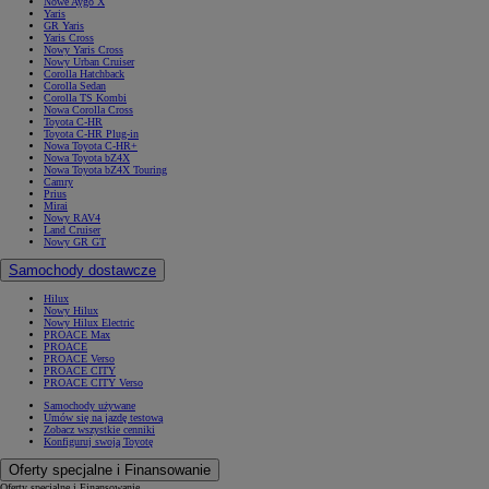
Nowe Aygo X
Yaris
GR Yaris
Yaris Cross
Nowy Yaris Cross
Nowy Urban Cruiser
Corolla Hatchback
Corolla Sedan
Corolla TS Kombi
Nowa Corolla Cross
Toyota C-HR
Toyota C-HR Plug-in
Nowa Toyota C-HR+
Nowa Toyota bZ4X
Nowa Toyota bZ4X Touring
Camry
Prius
Mirai
Nowy RAV4
Land Cruiser
Nowy GR GT
Samochody dostawcze
Hilux
Nowy Hilux
Nowy Hilux Electric
PROACE Max
PROACE
PROACE Verso
PROACE CITY
PROACE CITY Verso
Samochody używane
Umów się na jazdę testową
Zobacz wszystkie cenniki
Konfiguruj swoją Toyotę
Oferty specjalne i Finansowanie
Oferty specjalne i Finansowanie