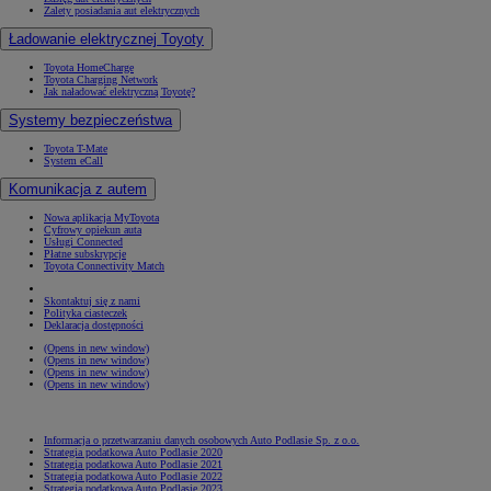
Zalety posiadania aut elektrycznych
Ładowanie elektrycznej Toyoty
Toyota HomeCharge
Toyota Charging Network
Jak naładować elektryczną Toyotę?
Systemy bezpieczeństwa
Toyota T-Mate
System eCall
Komunikacja z autem
Nowa aplikacja MyToyota
Cyfrowy opiekun auta
Usługi Connected
Płatne subskrypcje
Toyota Connectivity Match
Skontaktuj się z nami
Polityka ciasteczek
Deklaracja dostępności
(Opens in new window)
(Opens in new window)
(Opens in new window)
(Opens in new window)
Informacja o przetwarzaniu danych osobowych Auto Podlasie Sp. z o.o.
Strategia podatkowa Auto Podlasie 2020
Strategia podatkowa Auto Podlasie 2021
Strategia podatkowa Auto Podlasie 2022
Strategia podatkowa Auto Podlasie 2023