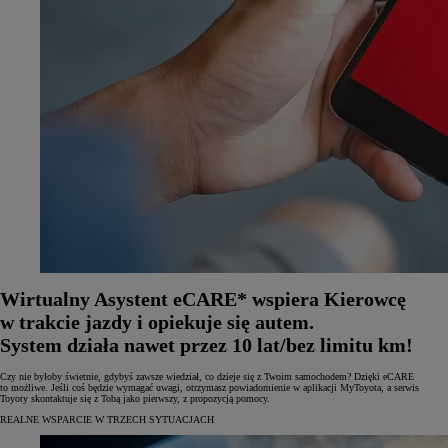
Wirtualny Asystent eCARE* wspiera Kierowcę
w trakcie jazdy i opiekuje się autem.
System działa nawet przez 10 lat/bez limitu km!
Czy nie byłoby świetnie, gdybyś zawsze wiedział, co dzieje się z Twoim samochodem? Dzięki eCARE
to możliwe. Jeśli coś będzie wymagać uwagi, otrzymasz powiadomienie w aplikacji MyToyota, a serwis
Toyoty skontaktuje się z Tobą jako pierwszy, z propozycją pomocy.
REALNE WSPARCIE W TRZECH SYTUACJACH