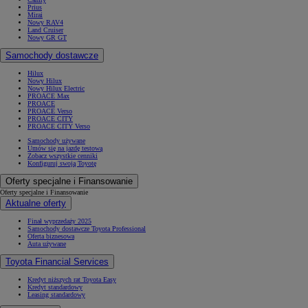
Prius
Mirai
Nowy RAV4
Land Cruiser
Nowy GR GT
Samochody dostawcze
Hilux
Nowy Hilux
Nowy Hilux Electric
PROACE Max
PROACE
PROACE Verso
PROACE CITY
PROACE CITY Verso
Samochody używane
Umów się na jazdę testową
Zobacz wszystkie cenniki
Konfiguruj swoją Toyotę
Oferty specjalne i Finansowanie
Oferty specjalne i Finansowanie
Aktualne oferty
Finał wyprzedaży 2025
Samochody dostawcze Toyota Professional
Oferta biznesowa
Auta używane
Toyota Financial Services
Kredyt niższych rat Toyota Easy
Kredyt standardowy
Leasing standardowy