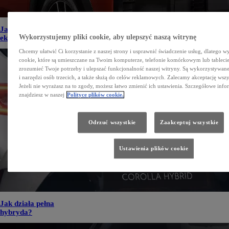
Jakie są rodzaje napędów
Wykorzystujemy pliki cookie, aby ulepszyć naszą witrynę
ekologicznych na rynku?
Chcemy ułatwić Ci korzystanie z naszej strony i usprawnić świadczenie usług, dlatego w
cookie, które są umieszczane na Twoim komputerze, telefonie komórkowym lub tableci
zrozumieć Twoje potrzeby i ulepszać funkcjonalność naszej witryny. Są wykorzystywane
i narzędzi osób trzecich, a także służą do celów reklamowych. Zalecamy akceptację wszy
Jeżeli nie wyrażasz na to zgody, możesz łatwo zmienić ich ustawienia. Szczegółowe info
znajdziesz w naszej
Polityce plików cookie.
Odrzuć wszystkie
Zaakceptuj wszystkie
Ustawienia plików cookie
Jak działa pełna
hybryda?