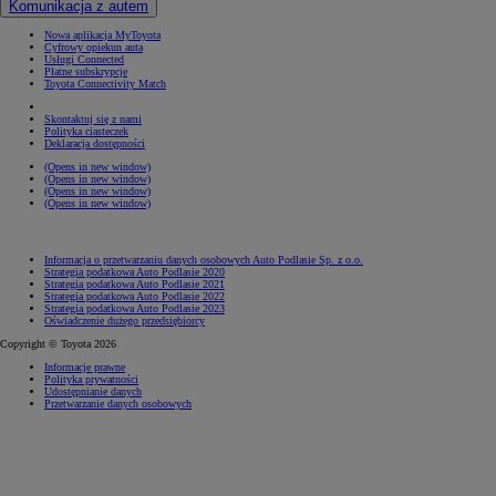
Komunikacja z autem
Nowa aplikacja MyToyota
Cyfrowy opiekun auta
Usługi Connected
Płatne subskrypcje
Toyota Connectivity Match
Skontaktuj się z nami
Polityka ciasteczek
Deklaracja dostępności
(Opens in new window)
(Opens in new window)
(Opens in new window)
(Opens in new window)
Informacja o przetwarzaniu danych osobowych Auto Podlasie Sp. z o.o.
Strategia podatkowa Auto Podlasie 2020
Strategia podatkowa Auto Podlasie 2021
Strategia podatkowa Auto Podlasie 2022
Strategia podatkowa Auto Podlasie 2023
Oświadczenie dużego przedsiębiorcy
Copyright © Toyota 2026
Informacje prawne
Polityka prywatności
Udostępnianie danych
Przetwarzanie danych osobowych