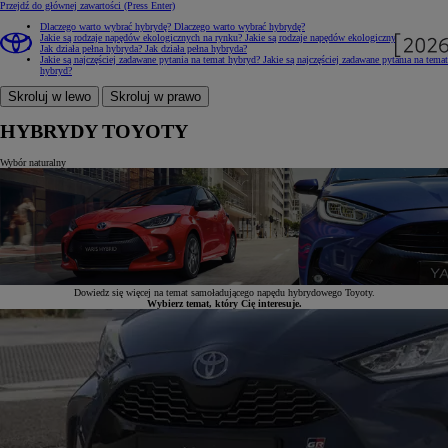
Przejdź do głównej zawartości
(Press Enter)
Dlaczego warto wybrać hybrydę?
Dlaczego warto wybrać hybrydę?
Jakie są rodzaje napędów ekologicznych na rynku?
Jakie są rodzaje napędów ekologicznych na rynku?
Jak działa pełna hybryda?
Jak działa pełna hybryda?
Jakie są najczęściej zadawane pytania na temat hybryd?
Jakie są najczęściej zadawane pytania na temat
hybryd?
Skroluj w lewo
Skroluj w prawo
HYBRYDY TOYOTY
Wybór naturalny
Dowiedz się więcej na temat samoładującego napędu hybrydowego Toyoty.
Wybierz temat, który Cię interesuje.