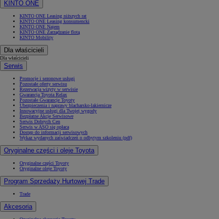
KINTO ONE
KINTO ONE Leasing niższych rat
KINTO ONE Leasing konsumencki
KINTO ONE Najem
KINTO ONE Zarządzanie flotą
KINTO Mobility
Dla właścicieli
Dla właścicieli
Serwis
Promocje i sezonowe usługi
Pozostałe oferty serwisu
Rezerwacja wizyty w serwisie
Gwarancja Toyota Relax
Pozostałe Gwarancje Toyoty
Ubezpieczenia i naprawy blacharsko-lakiernicze
Innowacyjne usługi dla Twojej wygody
Bezpłatne Akcje Serwisowe
Serwis Dobrych Cen
Serwis w ASO się opłaca
Dostęp do informacji serwisowych
Wykaz wydanych zaświadczeń o odbytym szkoleniu (pdf)
Oryginalne części i oleje Toyota
Oryginalne części Toyoty
Oryginalne oleje Toyoty
Program Sprzedaży Hurtowej Trade
Trade
Akcesoria