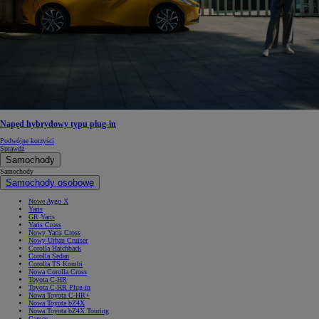
Napęd hybrydowy typu plug-in
Podwójne korzyści
Sprawdź
Samochody
Samochody
Samochody osobowe
Nowe Aygo X
Yaris
GR Yaris
Yaris Cross
Nowy Yaris Cross
Nowy Urban Cruiser
Corolla Hatchback
Corolla Sedan
Corolla TS Kombi
Nowa Corolla Cross
Toyota C-HR
Toyota C-HR Plug-in
Nowa Toyota C-HR+
Nowa Toyota bZ4X
Nowa Toyota bZ4X Touring
Camry