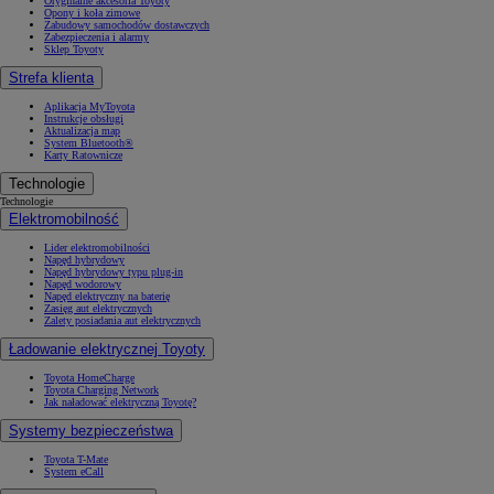
Oryginalne akcesoria Toyoty
Opony i koła zimowe
Zabudowy samochodów dostawczych
Zabezpieczenia i alarmy
Sklep Toyoty
Strefa klienta
Aplikacja MyToyota
Instrukcje obsługi
Aktualizacja map
System Bluetooth®
Karty Ratownicze
Technologie
Technologie
Elektromobilność
Lider elektromobilności
Napęd hybrydowy
Napęd hybrydowy typu plug-in
Napęd wodorowy
Napęd elektryczny na baterię
Zasięg aut elektrycznych
Zalety posiadania aut elektrycznych
Ładowanie elektrycznej Toyoty
Toyota HomeCharge
Toyota Charging Network
Jak naładować elektryczną Toyotę?
Systemy bezpieczeństwa
Toyota T-Mate
System eCall