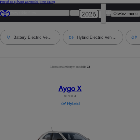
Przejdź do głównej zawartości
(Press Enter)
Wszystkie filtry
Najbardziej popularny
Otwórz menu
Battery Electric Vehicle
Hybrid Electric Vehicle
Liczba znalezionych modeli:
Liczba wyników po zastosowaniu filtrów
23
:
23
Aygo X
89 900 zł
Hybrid