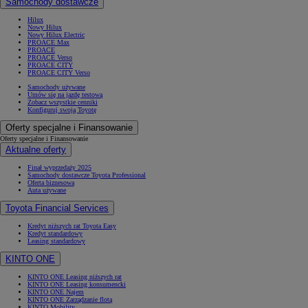
Samochody dostawcze
Hilux
Nowy Hilux
Nowy Hilux Electric
PROACE Max
PROACE
PROACE Verso
PROACE CITY
PROACE CITY Verso
Samochody używane
Umów się na jazdę testową
Zobacz wszystkie cenniki
Konfiguruj swoją Toyotę
Oferty specjalne i Finansowanie
Oferty specjalne i Finansowanie
Aktualne oferty
Finał wyprzedaży 2025
Samochody dostawcze Toyota Professional
Oferta biznesowa
Auta używane
Toyota Financial Services
Kredyt niższych rat Toyota Easy
Kredyt standardowy
Leasing standardowy
KINTO ONE
KINTO ONE Leasing niższych rat
KINTO ONE Leasing konsumencki
KINTO ONE Najem
KINTO ONE Zarządzanie flotą
KINTO Mobility