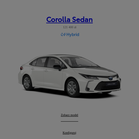
Corolla Sedan
121 400 zł
Hybrid
Corolla Sedan
Zobacz model
:
Corolla Sedan
Konfiguruj
: