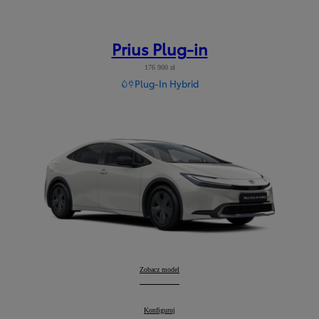
Prius Plug-in
176 900 zł
Plug-In Hybrid
Prius Plug-in
Zobacz model
:
Prius Plug-in
Konfiguruj
: