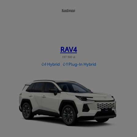
Mirai
Konfiguruj
:
RAV4
197 900 zł
Hybrid
Plug-In Hybrid