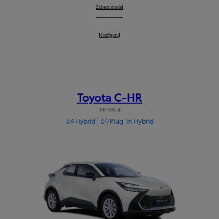
Corolla Cross
Zobacz model
:
Corolla Cross
Konfiguruj
:
Toyota C-HR
140 900 zł
Hybrid
Plug-In Hybrid