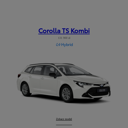
Corolla TS Kombi
131 900 zł
Hybrid
Corolla TS Kombi
Zobacz model
: