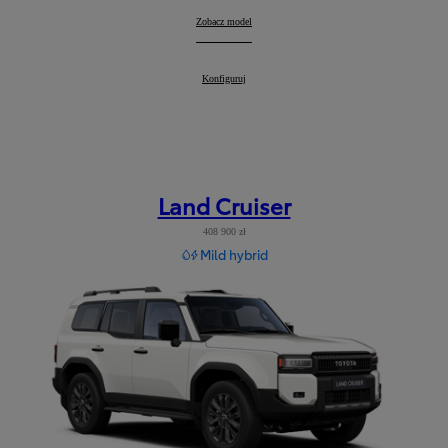
RAV4
Zobacz model
:
RAV4
Konfiguruj
:
Land Cruiser
408 900 zł
Mild hybrid