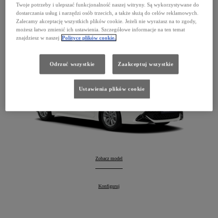
Corolla Hatchback
Twoje potrzeby i ulepszać funkcjonalność naszej witryny. Są wykorzystywane do
dostarczania usług i narzędzi osób trzecich, a także służą do celów reklamowych.
127 900 zł
Zalecamy akceptację wszystkich plików cookie. Jeżeli nie wyrażasz na to zgody,
możesz łatwo zmienić ich ustawienia. Szczegółowe informacje na ten temat
Hybrid
znajdziesz w naszej
Polityce plików cookie.
Odrzuć wszystkie
Zaakceptuj wszystkie
Ustawienia plików cookie
Corolla Hatchback
Zobacz model
:
Corolla Hatchback
Konfiguruj
: