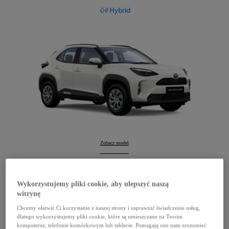
Hybrid
Yaris Cross
Zobacz model
:
Yaris Cross
Konfiguruj
:
Wykorzystujemy pliki cookie, aby ulepszyć naszą
witrynę
Chcemy ułatwić Ci korzystanie z naszej strony i usprawnić świadczenie usług,
dlatego wykorzystujemy pliki cookie, które są umieszczane na Twoim
komputerze, telefonie komórkowym lub tablecie. Pomagają one nam zrozumieć