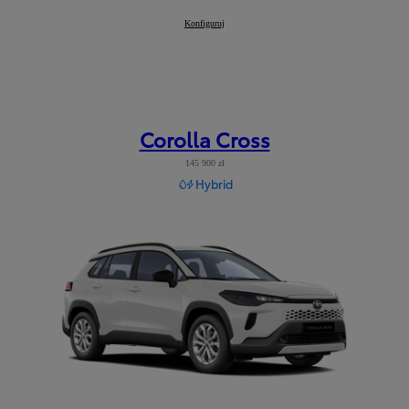
Corolla TS Kombi
Konfiguruj
:
Corolla Cross
145 900 zł
Hybrid