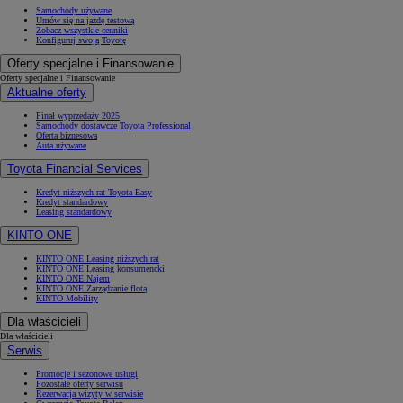
Samochody używane
Umów się na jazdę testową
Zobacz wszystkie cenniki
Konfiguruj swoją Toyotę
Oferty specjalne i Finansowanie
Oferty specjalne i Finansowanie
Aktualne oferty
Finał wyprzedaży 2025
Samochody dostawcze Toyota Professional
Oferta biznesowa
Auta używane
Toyota Financial Services
Kredyt niższych rat Toyota Easy
Kredyt standardowy
Leasing standardowy
KINTO ONE
KINTO ONE Leasing niższych rat
KINTO ONE Leasing konsumencki
KINTO ONE Najem
KINTO ONE Zarządzanie flotą
KINTO Mobility
Dla właścicieli
Dla właścicieli
Serwis
Promocje i sezonowe usługi
Pozostałe oferty serwisu
Rezerwacja wizyty w serwisie