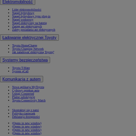
Elektromobilność
Lider elektromobilności
Napęd hybrydowy
Napęd hybrydowy typu plug-in
Napęd wodorowy
Napęd elektryczny na baterię
Zasięg aut elektrycznych
Zalety posiadania aut elektrycznych
Ładowanie elektrycznej Toyoty
Toyota HomeCharge
Toyota Charging Network
Jak naładować elektryczną Toyotę?
Systemy bezpieczeństwa
Toyota T-Mate
System eCall
Komunikacja z autem
Nowa aplikacja MyToyota
Cyfrowy opiekun auta
Usługi Connected
Płatne subskrypcje
Toyota Connectivity Match
Skontaktuj się z nami
Polityka ciasteczek
Deklaracja dostępności
(Opens in new window)
(Opens in new window)
(Opens in new window)
(Opens in new window)