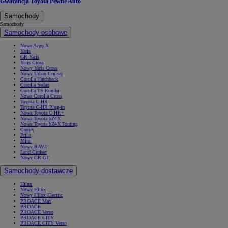
Gwarancja Toyota Pewne Auto
Samochody
Samochody
Samochody osobowe
Nowe Aygo X
Yaris
GR Yaris
Yaris Cross
Nowy Yaris Cross
Nowy Urban Cruiser
Corolla Hatchback
Corolla Sedan
Corolla TS Kombi
Nowa Corolla Cross
Toyota C-HR
Toyota C-HR Plug-in
Nowa Toyota C-HR+
Nowa Toyota bZ4X
Nowa Toyota bZ4X Touring
Camry
Prius
Mirai
Nowy RAV4
Land Cruiser
Nowy GR GT
Samochody dostawcze
Hilux
Nowy Hilux
Nowy Hilux Electric
PROACE Max
PROACE
PROACE Verso
PROACE CITY
PROACE CITY Verso