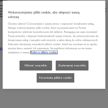
jakości.
Właśnie taką troskę – zarówno o każdy samochód zjeżdżający z taśmy produkcyjnej, jak i o spokój oraz
zadowolenie jego właściciela – wyraża 3-letnia gwarancja fabryczna. Daje ona pewność, że jazda Toyotą będzie
prawdziwą przyjemnością. Dodatkowe gwarancje Toyoty pozwalają wydłużyć okres ochrony poza czas trwania
Wykorzystujemy pliki cookie, aby ulepszyć naszą
gwarancji producenta. Opracowane zostały z myślą o właścicielach pragnących dłużej cieszyć się spokojną
eksploatacją samochodu i podwyższyć jego wartość na rynku wtórnym.
witrynę
Chcemy ułatwić Ci korzystanie z naszej strony i usprawnić świadczenie usług,
dlatego wykorzystujemy pliki cookie, które są umieszczane na Twoim
komputerze, telefonie komórkowym lub tablecie. Pomagają one nam zrozumieć
Twoje potrzeby i ulepszać funkcjonalność naszej witryny. Są wykorzystywane do
dostarczania usług i narzędzi osób trzecich, a także służą do celów reklamowych.
Zalecamy akceptację wszystkich plików cookie. Jeżeli nie wyrażasz na to zgody,
możesz łatwo zmienić ich ustawienia. Szczegółowe informacje na ten temat
Gwarancja podstawowa
znajdziesz w naszej
Polityce plików cookie.
Odrzuć wszystkie
Zaakceptuj wszystkie
Ustawienia plików cookie