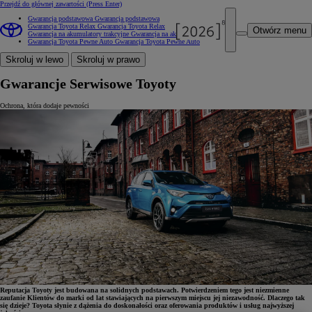
Przejdź do głównej zawartości
(Press Enter)
Gwarancja podstawowa
Gwarancja podstawowa
Gwarancja Toyota Relax
Gwarancja Toyota Relax
Otwórz menu
Gwarancja na akumulatory trakcyjne
Gwarancja na akumulatory trakcyjne
Gwarancja Toyota Pewne Auto
Gwarancja Toyota Pewne Auto
Skroluj w lewo
Skroluj w prawo
Gwarancje Serwisowe Toyoty
Ochrona, która dodaje pewności
Reputacja Toyoty jest budowana na solidnych podstawach. Potwierdzeniem tego jest niezmienne
zaufanie Klientów do marki od lat stawiających na pierwszym miejscu jej niezawodność. Dlaczego tak
się dzieje? Toyota słynie z dążenia do doskonałości oraz oferowania produktów i usług najwyższej