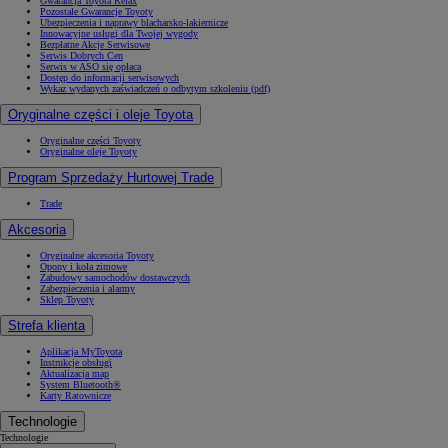
Gwarancja Toyota Relax
Pozostałe Gwarancje Toyoty
Ubezpieczenia i naprawy blacharsko-lakiernicze
Innowacyjne usługi dla Twojej wygody
Bezpłatne Akcje Serwisowe
Serwis Dobrych Cen
Serwis w ASO się opłaca
Dostęp do informacji serwisowych
Wykaz wydanych zaświadczeń o odbytym szkoleniu (pdf)
Oryginalne części i oleje Toyota
Oryginalne części Toyoty
Oryginalne oleje Toyoty
Program Sprzedaży Hurtowej Trade
Trade
Akcesoria
Oryginalne akcesoria Toyoty
Opony i koła zimowe
Zabudowy samochodów dostawczych
Zabezpieczenia i alarmy
Sklep Toyoty
Strefa klienta
Aplikacja MyToyota
Instrukcje obsługi
Aktualizacja map
System Bluetooth®
Karty Ratownicze
Technologie
Technologie