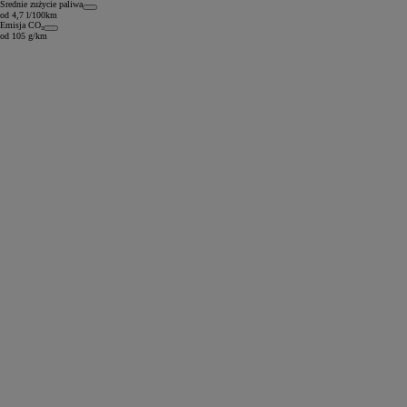
Średnie zużycie paliwa
od 4,7 l/100km
Emisja CO₂
od 105 g/km