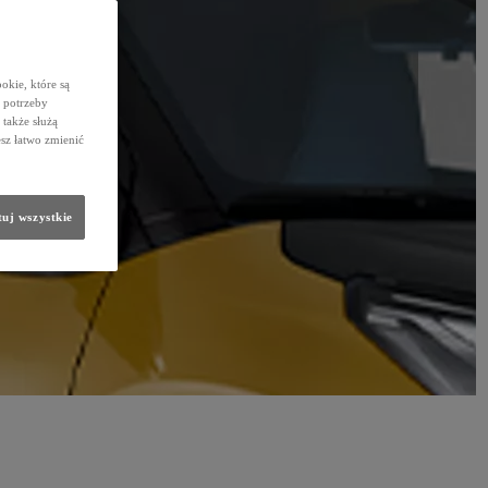
okie, które są
 potrzeby
 także służą
sz łatwo zmienić
uj wszystkie