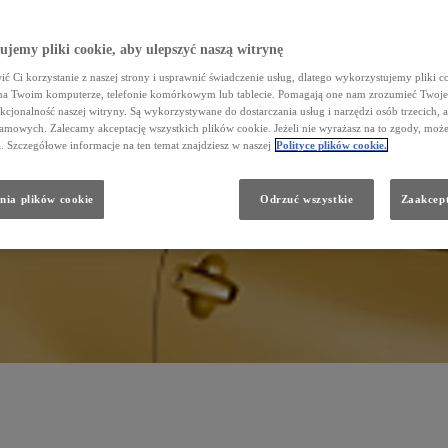
jemy pliki cookie, aby ulepszyć naszą witrynę
ć Ci korzystanie z naszej strony i usprawnić świadczenie usług, dlatego wykorzystujemy pliki co
na Twoim komputerze, telefonie komórkowym lub tablecie. Pomagają one nam zrozumieć Twoje
nkcjonalność naszej witryny. Są wykorzystywane do dostarczania usług i narzędzi osób trzecich, a
amowych. Zalecamy akceptację wszystkich plików cookie. Jeżeli nie wyrażasz na to zgody, może
a. Szczegółowe informacje na ten temat znajdziesz w naszej
Polityce plików cookie.
nia plików cookie
Odrzuć wszystkie
Zaakcept