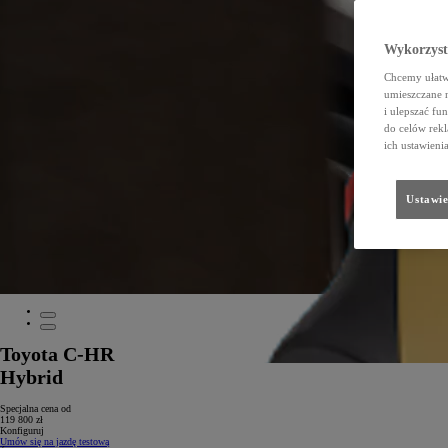
Wykorzystu
Chcemy ułatwi
umieszczane 
i ulepszać fu
do celów rekl
ich ustawieni
Ustawie
Toyota C-HR
Hybrid
Specjalna cena od
119 800 zł
Konfiguruj
Umów się na jazdę testową