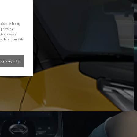
okie, które są
 potrzeby
 także służą
sz łatwo zmienić
uj wszystkie