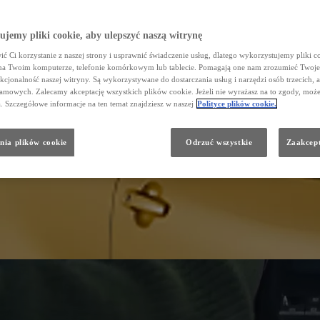
jemy pliki cookie, aby ulepszyć naszą witrynę
ć Ci korzystanie z naszej strony i usprawnić świadczenie usług, dlatego wykorzystujemy pliki co
na Twoim komputerze, telefonie komórkowym lub tablecie. Pomagają one nam zrozumieć Twoje
nkcjonalność naszej witryny. Są wykorzystywane do dostarczania usług i narzędzi osób trzecich, a
amowych. Zalecamy akceptację wszystkich plików cookie. Jeżeli nie wyrażasz na to zgody, może
a. Szczegółowe informacje na ten temat znajdziesz w naszej
Polityce plików cookie.
nia plików cookie
Odrzuć wszystkie
Zaakcept