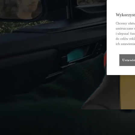
Wykorzystu
Chcemy ułatwi
umieszczane 
i ulepszać fu
do celów rekl
ich ustawieni
Ustawie