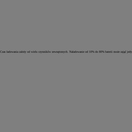
Czas ładowania zależy od wielu czynników zewnętrznych. Naładowanie od 10% do 80% baterii może zająć je