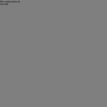
Moc maksymalna do
343 KM
Od
81 900 zł
Yaris Cross
HYBRID