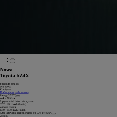
Nowa
Toyota bZ4X
Specjalna cena od
165 900 zł
Konfiguruj
Umów się na jazdę testową
Zasięg (WLTP)
444 – 569 km
2 pojemności baterii do wyboru
57,7 i 73,1 kWh (brutto)
Zużycie energii
13.9 - 15.9 kWh/100km
Czas ładowania prądem stałym od 10% do 80%*
28 min