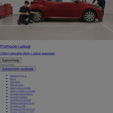
Promocje i usługi
Odkryj aktualne oferty i usługi sezonowe
Samochody
Samochody
Samochody osobowe
Nowe Aygo X
Yaris
GR Yaris
Yaris Cross
Nowy Yaris Cross
Nowy Urban Cruiser
Corolla Hatchback
Corolla Sedan
Corolla TS Kombi
Nowa Corolla Cross
Toyota C-HR
Toyota C-HR Plug-in
Nowa Toyota C-HR+