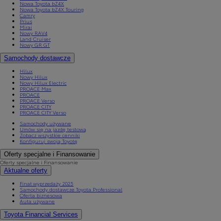
Nowa Toyota bZ4X
Nowa Toyota bZ4X Touring
Camry
Prius
Mirai
Nowy RAV4
Land Cruiser
Nowy GR GT
Samochody dostawcze
Hilux
Nowy Hilux
Nowy Hilux Electric
PROACE Max
PROACE
PROACE Verso
PROACE CITY
PROACE CITY Verso
Samochody używane
Umów się na jazdę testową
Zobacz wszystkie cenniki
Konfiguruj swoją Toyotę
Oferty specjalne i Finansowanie
Oferty specjalne i Finansowanie
Aktualne oferty
Finał wyprzedaży 2025
Samochody dostawcze Toyota Professional
Oferta biznesowa
Auta używane
Toyota Financial Services