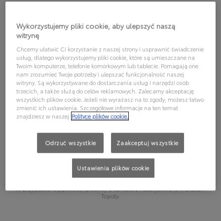
WYBIERZ MODEL, ABY
Wykorzystujemy pliki cookie, aby ulepszyć naszą
SPRAWDZIĆ, JAKI OLEJ
witrynę
REKOMENDUJEMY:
Chcemy ułatwić Ci korzystanie z naszej strony i usprawnić świadczenie
usług, dlatego wykorzystujemy pliki cookie, które są umieszczane na
Twoim komputerze, telefonie komórkowym lub tablecie. Pomagają one
nam zrozumieć Twoje potrzeby i ulepszać funkcjonalność naszej
witryny. Są wykorzystywane do dostarczania usług i narzędzi osób
trzecich, a także służą do celów reklamowych. Zalecamy akceptację
Wybierz model
wszystkich plików cookie. Jeżeli nie wyrażasz na to zgody, możesz łatwo
zmienić ich ustawienia. Szczegółowe informacje na ten temat
znajdziesz w naszej
Polityce plików cookie.
Wybierz wersję
Odrzuć wszystkie
Zaakceptuj wszystkie
Podane informacje mają charakter poglądowy. Wybierając olej silnikowy,
należy kierować się wytycznymi podanymi w instrukcji obsługi pojazdu,
zgodnie z którymi dla wybranego pojazdu może być dopuszczalne
Ustawienia plików cookie
stosowanie innego oleju silnikowego niż olej podany jako „Rekomendacja
pierwsza” lub „Rekomendacja druga” .
W przypadku wątpliwości prosimy o kontakt z Autoryzowanym Dilerem
Toyoty.