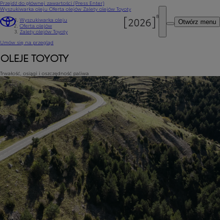
Przejdź do głównej zawartości
(Press Enter)
Wyszukiwarka oleju
Oferta olejów
Zalety olejów Toyoty
Wyszukiwarka oleju
Otwórz menu
Oferta olejów
Zalety olejów Toyoty
Umów się na przegląd
OLEJE TOYOTY
Trwałość, osiągi i oszczędność paliwa