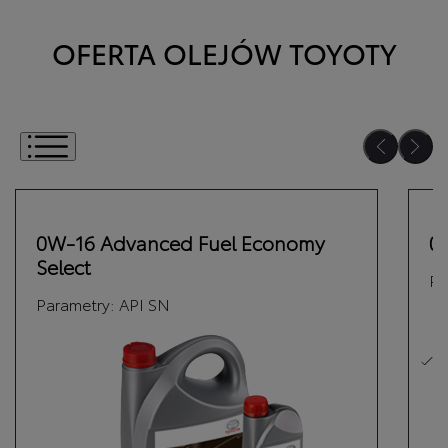
OFERTA OLEJÓW TOYOTY
Wybierz jeden lub kilka olejów
0W-16 Advanced Fuel Economy
0
Select
Pa
Parametry:
API SN