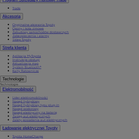
Trade
Akcesoria
Oryginalne akcesoria Toyoty
Opony i koła zimowe
Zabudowy samochodów dostawczych
Zabezpieczenia i alarmy
Sklep Toyoty
Strefa klienta
Aplikacja MyToyota
Instrukcje obsługi
Aktualizacja map
System Bluetooth®
Karty Ratownicze
Technologie
Technologie
Elektromobilność
Lider elektromobilności
Napęd hybrydowy
Napęd hybrydowy typu plug-in
Napęd wodorowy
Napęd elektryczny na baterię
Zasięg aut elektrycznych
Zalety posiadania aut elektrycznych
Ładowanie elektrycznej Toyoty
Toyota HomeCharge