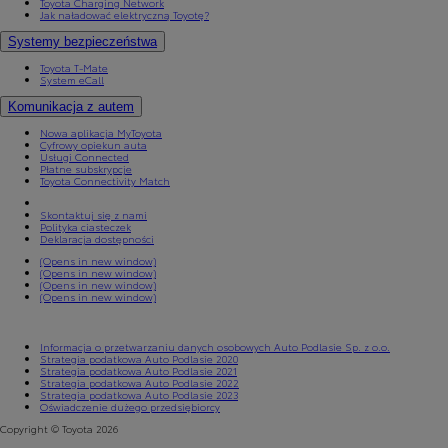
Toyota Charging Network
Jak naładować elektryczną Toyotę?
Systemy bezpieczeństwa
Toyota T-Mate
System eCall
Komunikacja z autem
Nowa aplikacja MyToyota
Cyfrowy opiekun auta
Usługi Connected
Płatne subskrypcje
Toyota Connectivity Match
Skontaktuj się z nami
Polityka ciasteczek
Deklaracja dostępności
(Opens in new window)
(Opens in new window)
(Opens in new window)
(Opens in new window)
Informacja o przetwarzaniu danych osobowych Auto Podlasie Sp. z o.o.
Strategia podatkowa Auto Podlasie 2020
Strategia podatkowa Auto Podlasie 2021
Strategia podatkowa Auto Podlasie 2022
Strategia podatkowa Auto Podlasie 2023
Oświadczenie dużego przedsiębiorcy
Copyright © Toyota 2026