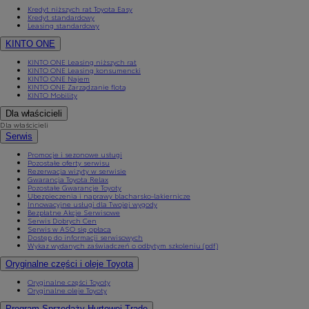
Kredyt niższych rat Toyota Easy
Kredyt standardowy
Leasing standardowy
KINTO ONE
KINTO ONE Leasing niższych rat
KINTO ONE Leasing konsumencki
KINTO ONE Najem
KINTO ONE Zarządzanie flotą
KINTO Mobility
Dla właścicieli
Dla właścicieli
Serwis
Promocje i sezonowe usługi
Pozostałe oferty serwisu
Rezerwacja wizyty w serwisie
Gwarancja Toyota Relax
Pozostałe Gwarancje Toyoty
Ubezpieczenia i naprawy blacharsko-lakiernicze
Innowacyjne usługi dla Twojej wygody
Bezpłatne Akcje Serwisowe
Serwis Dobrych Cen
Serwis w ASO się opłaca
Dostęp do informacji serwisowych
Wykaz wydanych zaświadczeń o odbytym szkoleniu (pdf)
Oryginalne części i oleje Toyota
Oryginalne części Toyoty
Oryginalne oleje Toyoty
Program Sprzedaży Hurtowej Trade