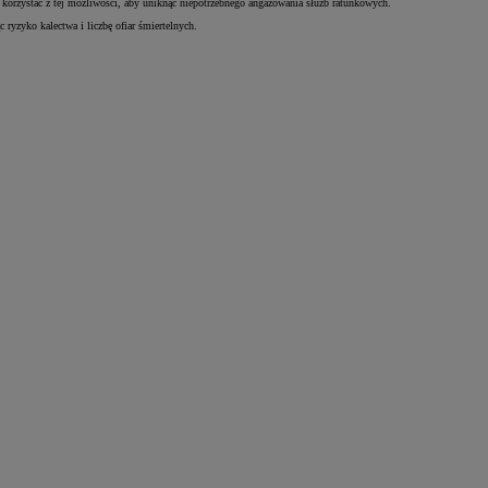
korzystać z tej możliwości, aby uniknąć niepotrzebnego angażowania służb ratunkowych.
ryzyko kalectwa i liczbę ofiar śmiertelnych.