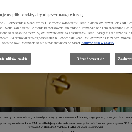
jemy pliki cookie, aby ulepszyć naszą witrynę
ć Ci korzystanie z naszej strony i usprawnić świadczenie usług, dlatego wykorzystujemy pliki co
na Twoim komputerze, telefonie komórkowym lub tablecie. Pomagają one nam zrozumieć Twoje 
cjonalność naszej witryny. Są wykorzystywane do dostarczania usług i narzędzi osób trzecich, a 
wych. Zalecamy akceptację wszystkich plików cookie. Jeżeli nie wyrażasz na to zgody, możesz 
a. Szczegółowe informacje na ten temat znajdziesz w naszej
Polityce plików cookie.
nia plików cookie
Odrzuć wszystkie
Zaakcept
 oszczędza cenne sekundy automatycznie łącząc się z numerem 112 i wzywając pomoc, nawet jeśli kierowca ani 
posażony we własną kartę SIM umożliwiającą wykonanie darmowego połączenia i wykorzystuje system GPS w Two
wyłącznie w momencie wypadku i tylko do służb ratunkowych.