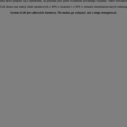
sz łatwo połączyć się z operatorem, na przykład jeśli jesteś świadkiem poważnego wypadku. Warto rozważnie 
all skraca czas reakcji służb ratunkowych o 40% w miastach i o 50% w terenach niezurbanizowanych redukując 
System eCall jest całkowicie darmowy. Nie można go wyłączyć, ani z niego zrezygnować.