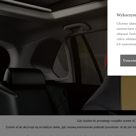
Wykorzystu
Chcemy ułatwi
umieszczane 
ulepszać funk
celów reklamo
ich ustawieni
Ustawie
Gdy dojdzie do poważnego wypadku system eCall
System eCall aktywuje się za każdym razem, gdy zostaną uruchomione poduszki powietrzne. eCall jest wy