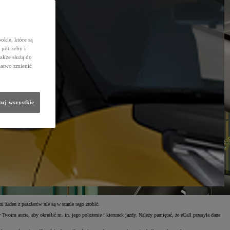
okie, które są
potrzeby i
także służą do
łatwo zmienić
uj wszystkie
żaden z pasażerów nie są w stanie tego zrobić.
im aucie, aby określić m. in. jego położenie i kierunek jazdy. Należy pamiętać, że eCall przesyła dane