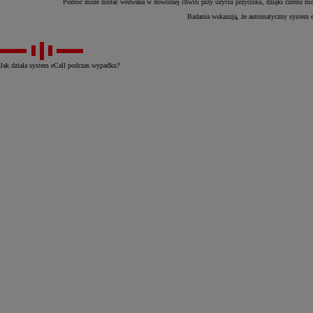
Pomoc może zostać wezwana w dowolnej chwili przy użyciu przycisku, dzięki czemu może
Badania wskazują, że automatyczny system eC
Jak działa system eCall podczas wypadku?