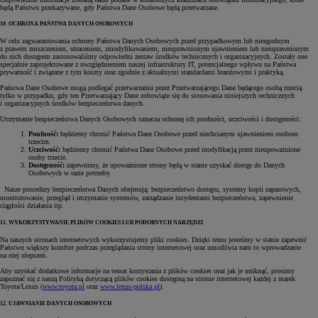
będą Państwu przekazywane, gdy Państwa Dane Osobowe będą przetwarzane.
10. OCHRONA PAŃSTWA DANYCH OSOBOWYCH
W celu zagwarantowania ochrony Państwa Danych Osobowych przed przypadkowym lub niezgodnym
z prawem zniszczeniem, utraceniem, zmodyfikowaniem, nieuprawnionym ujawnieniem lub nieuprawnionym
do nich dostępem zastosowaliśmy odpowiedni zestaw środków technicznych i organizacyjnych. Zostały one
specjalnie zaprojektowane z uwzględnieniem naszej infrastruktury IT, potencjalnego wpływu na Państwa
prywatność i związane z tym koszty oraz zgodnie z aktualnymi standardami branżowymi i praktyką.
Państwa Dane Osobowe mogą podlegać przetwarzaniu przez Przetwarzającego Dane będącego osobą trzecią
tylko w przypadku, gdy ten Przetwarzający Dane zobowiąże się do stosowania niniejszych technicznych
i organizacyjnych środków bezpieczeństwa danych.
Utrzymanie bezpieczeństwa Danych Osobowych oznacza ochronę ich poufności, uczciwości i dostępności:
Poufność:
będziemy chronić Państwa Dane Osobowe przed niechcianym ujawnieniem osobom
trzecim.
Uczciwość:
będziemy chronić Państwa Dane Osobowe przed modyfikacją przez nieupoważnione
osoby trzecie.
Dostępność:
zapewnimy, że upoważnione strony będą w stanie uzyskać dostęp do Danych
Osobowych w razie potrzeby.
Nasze procedury bezpieczeństwa Danych obejmują: bezpieczeństwo dostępu, systemy kopii zapasowych,
monitorowanie, przegląd i utrzymanie systemów, zarządzanie incydentami bezpieczeństwa, zapewnienie
ciągłości działania itp.
11. WYKORZYSTYWANIE PLIKÓW COOKIES LUB PODOBNYCH NARZĘDZI
Na naszych stronach internetowych wykorzystujemy pliki cookies. Dzięki temu jesteśmy w stanie zapewnić
Państwu większy komfort podczas przeglądania strony internetowej oraz umożliwia nam to wprowadzanie
na niej ulepszeń.
Aby uzyskać dodatkowe informacje na temat korzystania z plików cookies oraz jak je uniknąć, prosimy
zapoznać się z naszą Polityką dotyczącą plików cookies dostępną na stronie internetowej każdej z marek
Toyota/Lexus (
www.toyota.pl
oraz
www.lexus-polska.pl
).
12. UJAWNIANIE DANYCH OSOBOWYCH