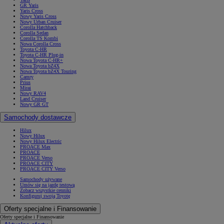
GR Yaris
Yaris Cross
Nowy Yaris Cross
Nowy Urban Cruiser
Corolla Hatchback
Corolla Sedan
Corolla TS Kombi
Nowa Corolla Cross
Toyota C-HR
Toyota C-HR Plug-in
Nowa Toyota C-HR+
Nowa Toyota bZ4X
Nowa Toyota bZ4X Touring
Camry
Prius
Mirai
Nowy RAV4
Land Cruiser
Nowy GR GT
Samochody dostawcze
Hilux
Nowy Hilux
Nowy Hilux Electric
PROACE Max
PROACE
PROACE Verso
PROACE CITY
PROACE CITY Verso
Samochody używane
Umów się na jazdę testową
Zobacz wszystkie cenniki
Konfiguruj swoją Toyotę
Oferty specjalne i Finansowanie
Oferty specjalne i Finansowanie