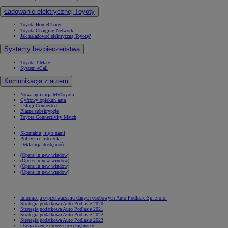
Ładowanie elektrycznej Toyoty
Toyota HomeCharge
Toyota Charging Network
Jak naładować elektryczną Toyotę?
Systemy bezpieczeństwa
Toyota T-Mate
System eCall
Komunikacja z autem
Nowa aplikacja MyToyota
Cyfrowy opiekun auta
Usługi Connected
Płatne subskrypcje
Toyota Connectivity Match
Skontaktuj się z nami
Polityka ciasteczek
Deklaracja dostępności
(Opens in new window)
(Opens in new window)
(Opens in new window)
(Opens in new window)
Informacja o przetwarzaniu danych osobowych Auto Podlasie Sp. z o.o.
Strategia podatkowa Auto Podlasie 2020
Strategia podatkowa Auto Podlasie 2021
Strategia podatkowa Auto Podlasie 2022
Strategia podatkowa Auto Podlasie 2023
Oświadczenie dużego przedsiębiorcy