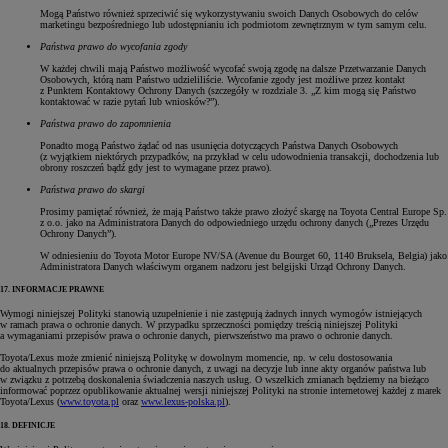
Mogą Państwo również sprzeciwić się wykorzystywaniu swoich Danych Osobowych do celów
marketingu bezpośredniego lub udostępnianiu ich podmiotom zewnętrznym w tym samym celu.
Państwa prawo do wycofania zgody
W każdej chwili mają Państwo możliwość wycofać swoją zgodę na dalsze Przetwarzanie Danych
Osobowych, którą nam Państwo udzieliliście. Wycofanie zgody jest możliwe przez kontakt
z Punktem Kontaktowy Ochrony Danych (szczegóły w rozdziale 3. „Z kim mogą się Państwo
kontaktować w razie pytań lub wniosków?”).
Państwa prawo do zapomnienia
Ponadto mogą Państwo żądać od nas usunięcia dotyczących Państwa Danych Osobowych
(z wyjątkiem niektórych przypadków, na przykład w celu udowodnienia transakcji, dochodzenia lub
obrony roszczeń bądź gdy jest to wymagane przez prawo).
Państwa prawo do skargi
Prosimy pamiętać również, że mają Państwo także prawo złożyć skargę na Toyota Central Europe Sp.
z o.o. jako na Administratora Danych do odpowiedniego urzędu ochrony danych („Prezes Urzędu
Ochrony Danych”).
W odniesieniu do Toyota Motor Europe NV/SA (Avenue du Bourget 60, 1140 Bruksela, Belgia) jako
Administratora Danych właściwym organem nadzoru jest belgijski Urząd Ochrony Danych.
17. INFORMACJE PRAWNE
Wymogi niniejszej Polityki stanowią uzupełnienie i nie zastępują żadnych innych wymogów istniejących
w ramach prawa o ochronie danych. W przypadku sprzeczności pomiędzy treścią niniejszej Polityki
a wymaganiami przepisów prawa o ochronie danych, pierwszeństwo ma prawo o ochronie danych.
Toyota/Lexus może zmienić niniejszą Politykę w dowolnym momencie, np. w celu dostosowania
do aktualnych przepisów prawa o ochronie danych, z uwagi na decyzje lub inne akty organów państwa lub
w związku z potrzebą doskonalenia świadczenia naszych usług. O wszelkich zmianach będziemy na bieżąco
informować poprzez opublikowanie aktualnej wersji niniejszej Polityki na stronie internetowej każdej z marek
Toyota/Lexus (
www.toyota.pl
oraz
www.lexus-polska.pl
).
18. DEFINICJE