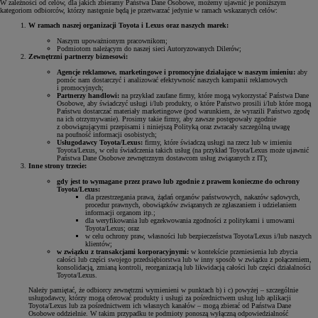
W zależności od celów, dla jakich zbieramy Państwa Dane Osobowe, możemy ujawnić je poniższym
kategoriom odbiorców, którzy następnie będą je przetwarzać jedynie w ramach wskazanych celów:
W ramach naszej organizacji Toyota i Lexus oraz naszych marek:
Naszym upoważnionym pracownikom;
Podmiotom należącym do naszej sieci Autoryzowanych Dilerów;
Zewnętrzni partnerzy biznesowi:
Agencje reklamowe, marketingowe i promocyjne działające w naszym imieniu:
aby
pomóc nam dostarczyć i analizować efektywność naszych kampanii reklamowych
i promocyjnych;
Partnerzy handlowi:
na przykład zaufane firmy, które mogą wykorzystać Państwa Dane
Osobowe, aby świadczyć usługi i/lub produkty, o które Państwo prosili i/lub które mogą
Państwu dostarczać materiały marketingowe (pod warunkiem, że wyrazili Państwo zgodę
na ich otrzymywanie). Prosimy takie firmy, aby zawsze postępowały zgodnie
z obowiązującymi przepisami i niniejszą Polityką oraz zwracały szczególną uwagę
na poufność informacji osobistych;
Usługodawcy Toyota/Lexus:
firmy, które świadczą usługi na rzecz lub w imieniu
Toyota/Lexus, w celu świadczenia takich usług (na przykład Toyota/Lexus może ujawnić
Państwa Dane Osobowe zewnętrznym dostawcom usług związanych z IT);
Inne strony trzecie:
gdy jest to wymagane przez prawo lub zgodnie z prawem konieczne do ochrony
Toyota/Lexus:
dla przestrzegania prawa, żądań organów państwowych, nakazów sądowych,
procedur prawnych, obowiązków związanych ze zgłaszaniem i udzielaniem
informacji organom itp.;
dla weryfikowania lub egzekwowania zgodności z politykami i umowami
Toyota/Lexus; oraz
w celu ochrony praw, własności lub bezpieczeństwa Toyota/Lexus i/lub naszych
klientów;
w związku z transakcjami korporacyjnymi:
w kontekście przeniesienia lub zbycia
całości lub części swojego przedsiębiorstwa lub w inny sposób w związku z połączeniem,
konsolidacją, zmianą kontroli, reorganizacją lub likwidacją całości lub części działalności
Toyota/Lexus.
Należy pamiętać, że odbiorcy zewnętrzni wymienieni w punktach b) i c) powyżej – szczególnie
usługodawcy, którzy mogą oferować produkty i usługi za pośrednictwem usług lub aplikacji
Toyota/Lexus lub za pośrednictwem ich własnych kanałów – mogą zbierać od Państwa Dane
Osobowe oddzielnie. W takim przypadku te podmioty ponoszą wyłączną odpowiedzialność