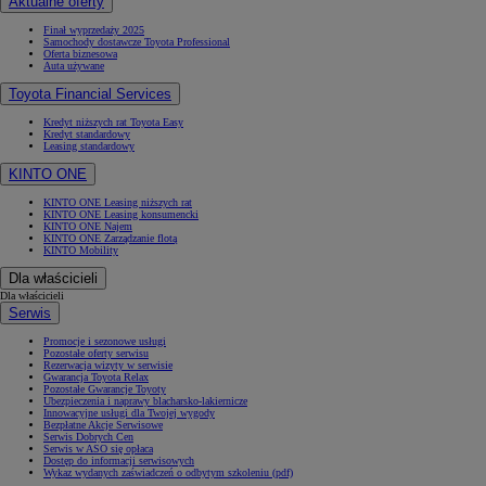
Aktualne oferty
Finał wyprzedaży 2025
Samochody dostawcze Toyota Professional
Oferta biznesowa
Auta używane
Toyota Financial Services
Kredyt niższych rat Toyota Easy
Kredyt standardowy
Leasing standardowy
KINTO ONE
KINTO ONE Leasing niższych rat
KINTO ONE Leasing konsumencki
KINTO ONE Najem
KINTO ONE Zarządzanie flotą
KINTO Mobility
Dla właścicieli
Dla właścicieli
Serwis
Promocje i sezonowe usługi
Pozostałe oferty serwisu
Rezerwacja wizyty w serwisie
Gwarancja Toyota Relax
Pozostałe Gwarancje Toyoty
Ubezpieczenia i naprawy blacharsko-lakiernicze
Innowacyjne usługi dla Twojej wygody
Bezpłatne Akcje Serwisowe
Serwis Dobrych Cen
Serwis w ASO się opłaca
Dostęp do informacji serwisowych
Wykaz wydanych zaświadczeń o odbytym szkoleniu (pdf)