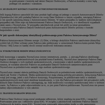
za przetwarzanie i kontrolę nad takimi Danymi Osobowymi, a Państwa kontakty z nimi będą
podlegać ich zasadom i warunkom.
13. SZCZEGÓŁOWY KONTAKT Z NASZYMI AUTORYZOWANYMI DILERAMI
Jeśli kupują Państwo samochód lub inny produkt bądź usługę od jednego z naszych Autoryzowanych Dilerów
(Sprzedawców) lub jeśli podadzą Państwo im swoje Dane Osobowe w innym wypadku, nawiązują Państwo
w ten sposób samoistną relację z Autoryzowanym Dilerem. W takim przypadku (w każdym indywidualnym
przypadku) taki Diler staje się Administratorem Państwa Danych Osobowych, a w określonych wypadkach
także razem z Toyota/Lexus. W przypadku jakichkolwiek pytań lub próśb na temat gromadzenia
i wykorzystywania Państwa Danych Osobowych przez Autoryzowanych Dilerów prosimy o kontakt
bezpośrednio z nimi.
W jaki sposób dokonujemy identyfikacji preferowanego przez Państwa Autoryzowanego Dilera?
Państwa Autoryzowanym Dilerem zostaje: (1) Diler, u którego złożyliście Państwo zamówienie (domyślny
wybór) lub (2) Diler wybrany przez Państwa jako preferowany w ustawieniach Państwa konta portalu Moja
Toyota / Mój Lexus (w każdej chwili istnieje możliwość dokonania zmiany).
14. WYKORZYSTANIE MEDIÓW SPOŁECZNOŚCIOWYCH
Jeśli korzystając z narzędzia Toyota/Lexus (strony internetowej, portalu...), używają Państwo określonego
loginu z mediów społecznościowych (na przykład konta Facebook), Toyota/Lexus zarejestruje Państwa Dane
Osobowe dostępne w tych mediach społecznościowych, a korzystanie z takich mediów społecznościowych
oznacza, że wyraźnie zezwolili Państwo na przekazanie Danych Osobowych zarejestrowanych przez
Toyota/Lexus za pośrednictwem narzędzi tego medium społecznościowego.
Toyota/Lexus czasami ułatwia publikację Danych Osobowych za pośrednictwem mediów społecznościowych,
takich jak Twitter i Facebook. Media społecznościowe mają własną politykę prywatności, którą muszą Państwo
wziąć pod uwagę, jeżeli z nich Państwo korzystają. Przypominamy, że publikowanie treści w mediach
społecznościowych może mieć określone konsekwencje, w tym dla Państwa prywatności lub prywatności osób,
których Dane Osobowe Państwo udostępniają, np. brak możliwości wycofania opublikowanej treści w krótkim
czasie. Są Państwo w pełni odpowiedzialni za to, co jest przez Państwa publikowane. Toyota/Lexus nie ponosi
żadnej odpowiedzialności w tym zakresie.
15. TRANSFER DO KRAJÓW SPOZA EOG
Państwa Dane Osobowe mogą zostać przekazane odbiorcom, którzy znajdują się poza EOG, i mogą być
Przetwarzane przez nas i odbiorców spoza EOG. W związku z jakimkolwiek transferem Państwa Danych
Osobowych do krajów spoza EOG, Toyota/Lexus wprowadzi odpowiednie środki w celu zapewnienia