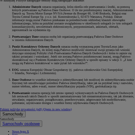
W niniejszej Polityce następujące terminy mają następujące znaczenie:
Administrator Danych
oznacza organizację, która określa cele przetwarzania i środki, za pomocą
których przetwarzane są Państwa Dane Osobowe. O ile nie poinformujemy inaczej, Administratorem
Danych są: Toyota Motor Europe NV/SA (Avenue du Bourget 60, 1140 Bruksela, Belgia) oraz
Toyota Central Europe Sp. z o.o. (ul. Konstruktorska 5, 02-673 Warszawa, Polska). Dalsze
informacje mogą zostać Państwu przekazane za pośrednictwem oddzielnej klauzuli obowiązku
informacyjnego, która na przykład zostanie uwzględniona w określonych usługach (w tym usługach
komunikacyjnych), newsletterach elektronicznych, przypomnieniach, ankietach, ofertach,
zaproszeniach na wydarzenia itp.
Przetwarzający Dane
oznacza osobę lub organizację przetwarzającą Państwa Dane Osobowe
w imieniu Administratora Danych.
Punkt Kontaktowy Ochrony Danych
oznacza osobę wyznaczoną przez Toyota/Lexus jako
Administratora Danych, do której mają Państwo możliwość skierować swoje pytania lub wnioski
dotyczące niniejszej Polityki i/lub Przetwarzania Państwa Danych Osobowych i która to zajmie się
takimi pytaniami i wnioskami. Jeżeli nie zostaną Państwo poinformowani inaczej, mogą Państwo
skontaktować się z Punktem Kontaktowym Ochrony Danych w sposób opisany w sekcji 3. „Z kim
mogą się Państwo kontaktować w razie pytań lub wniosków?”.
EOG
oznacza Europejski Obszar Gospodarczy (tj. państwa członkowskie Unii Europejskiej
+ Islandia, Norwegia i Lichtenstein).
Dane Osobowe
to wszelkie informacje o zidentyfikowanej lub możliwej do zidentyfikowania osobie
fizycznej lub umożliwiające pośrednio Państwa identyfikację, takie jak na przykład imię i nazwisko,
numer telefonu, adres e-mail, numer identyfikacyjny pojazdu (VIN), geolokalizacja itp.
Przetwarzanie
oznacza operację lub zestaw operacji wykonywanych na Państwa Danych Osobowych
lub zestawach takich Danych w sposób zautomatyzowany lub niezautomatyzowany, tak jak zbieranie,
utrwalanie, organizowanie, porządkowanie, przechowywanie, adaptowanie lub modyfikowanie,
pobieranie, uzyskiwanie dostępu i wszelkie formy użytkowania Danych Osobowych.
Pobierz politykę prywatności (pdf)
(Opens in new window)
Samochody
Samochody
Samochody osobowe
Nowe Aygo X
Yaris