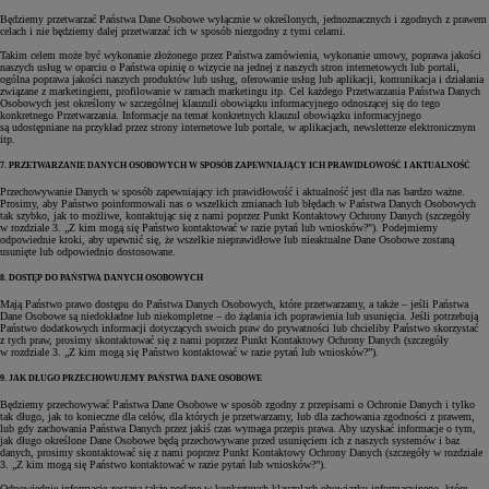
Będziemy przetwarzać Państwa Dane Osobowe wyłącznie w określonych, jednoznacznych i zgodnych z prawem
celach i nie będziemy dalej przetwarzać ich w sposób niezgodny z tymi celami.
Takim celem może być wykonanie złożonego przez Państwa zamówienia, wykonanie umowy, poprawa jakości
naszych usług w oparciu o Państwa opinię o wizycie na jednej z naszych stron internetowych lub portali,
ogólna poprawa jakości naszych produktów lub usług, oferowanie usług lub aplikacji, komunikacja i działania
związane z marketingiem, profilowanie w ramach marketingu itp. Cel każdego Przetwarzania Państwa Danych
Osobowych jest określony w szczególnej klauzuli obowiązku informacyjnego odnoszącej się do tego
konkretnego Przetwarzania. Informacje na temat konkretnych klauzul obowiązku informacyjnego
są udostępniane na przykład przez strony internetowe lub portale, w aplikacjach, newsletterze elektronicznym
itp.
7. PRZETWARZANIE DANYCH OSOBOWYCH W SPOSÓB ZAPEWNIAJĄCY ICH PRAWIDŁOWOŚĆ I AKTUALNOŚĆ
Przechowywanie Danych w sposób zapewniający ich prawidłowość i aktualność jest dla nas bardzo ważne.
Prosimy, aby Państwo poinformowali nas o wszelkich zmianach lub błędach w Państwa Danych Osobowych
tak szybko, jak to możliwe, kontaktując się z nami poprzez Punkt Kontaktowy Ochrony Danych (szczegóły
w rozdziale 3. „Z kim mogą się Państwo kontaktować w razie pytań lub wniosków?"). Podejmiemy
odpowiednie kroki, aby upewnić się, że wszelkie nieprawidłowe lub nieaktualne Dane Osobowe zostaną
usunięte lub odpowiednio dostosowane.
8. DOSTĘP DO PAŃSTWA DANYCH OSOBOWYCH
Mają Państwo prawo dostępu do Państwa Danych Osobowych, które przetwarzamy, a także – jeśli Państwa
Dane Osobowe są niedokładne lub niekompletne – do żądania ich poprawienia lub usunięcia. Jeśli potrzebują
Państwo dodatkowych informacji dotyczących swoich praw do prywatności lub chcieliby Państwo skorzystać
z tych praw, prosimy skontaktować się z nami poprzez Punkt Kontaktowy Ochrony Danych (szczegóły
w rozdziale 3. „Z kim mogą się Państwo kontaktować w razie pytań lub wniosków?”).
9. JAK DŁUGO PRZECHOWUJEMY PAŃSTWA DANE OSOBOWE
Będziemy przechowywać Państwa Dane Osobowe w sposób zgodny z przepisami o Ochronie Danych i tylko
tak długo, jak to konieczne dla celów, dla których je przetwarzamy, lub dla zachowania zgodności z prawem,
lub gdy zachowania Państwa Danych przez jakiś czas wymaga przepis prawa. Aby uzyskać informacje o tym,
jak długo określone Dane Osobowe będą przechowywane przed usunięciem ich z naszych systemów i baz
danych, prosimy skontaktować się z nami poprzez Punkt Kontaktowy Ochrony Danych (szczegóły w rozdziale
3. „Z kim mogą się Państwo kontaktować w razie pytań lub wniosków?”).
Odpowiednie informacje zostaną także podane w konkretnych klauzulach obowiązku informacyjnego, które