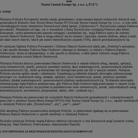
oraz
Toyota Central Europe Sp. z o.o. („TCE”)
1. WSTĘP
Niniejsza Polityka Prywatności określa zasady gromadzenia i przetwarzania danych osobowych obecnych oraz
potencjalnych Klientów firm Toyota Motor Europe NV/SA oraz Toyota Central Europe Sp. z o.o., w tym osób
odwiedzających strony internetowe Toyota/Lexus (dalej łącznie „Użytkownicy”). Toyota/Lexus szanuje Państwa
prywatność. Niezależnie od tego, czy w stosunkach z firmą Toyota/Lexus występują Państwo jako klient,
konsument, osoba zainteresowana naszymi usługami i produktami itp., mają Państwo prawo do ochrony
swoich Danych Osobowych. Dane te mogą odnosić się do imienia i nazwiska, numeru telefonu, adresu e-mail,
ale także innych danych, takich jak numer identyfikacyjny pojazdu (VIN), danych geolokalizacyjnych itp.
W niniejszej Ogólnej Polityce Prywatności i Ochrony Danych Osobowych (dalej jako „Polityka”) opisujemy,
w jaki sposób zbieramy Państwa Dane Osobowe i dlaczego je zbieramy, co robimy z Państwa Danymi
Osobowymi, komu je udostępniamy, w jaki sposób je chronimy, a także jakich wyborów mogą Państwo
dokonać odnośnie swoich Danych Osobowych.
Niniejsza Polityka dotyczy przetwarzania Danych Osobowych w ramach różnych usług, narzędzi, aplikacji,
stron internetowych, portali, promocji sprzedaży (online), akcji marketingowych, sponsorowanych platform
społecznościowych itp., które są dostarczane lub obsługiwane przez nas lub w naszym imieniu. Niniejsza
Polityka zawiera ogólne zasady i objaśnienia. Uzupełniają ją oddzielne klauzule obowiązku informacyjnego
dotyczące ww. konkretnych usług, narzędzi, aplikacji, stron internetowych, portali, promocji sprzedaży
(online), działań marketingowych, sponsorowanych platform społecznościowych itp. Te klauzule obowiązku
informacyjnego będą Państwu przekazywane, gdy Państwa Dane Osobowe będą przetwarzane w ramach wyżej
wymienionych aktywności (na przykład za pośrednictwem stron internetowych, portali, indywidualnych usług
komunikacyjnych, newsletterów, przypomnień, ankiet, ofert, wydarzeń itp.).
Niniejsza Polityka ma zastosowanie do wszystkich Danych Osobowych gromadzonych i wykorzystywanych
przez (lub w imieniu) Toyota Motor Europe NV/SA i/lub Toyota Central Europe Sp. z o.o., łącznie określanych
w niniejszej Polityce jako „Toyota/Lexus”, „my”, „nas” i „nasze”.
Jeśli akceptują Państwo postanowienia niniejszej Polityki, to jednocześnie zgadzają się na przetwarzanie
Państwa Danych Osobowych w sposób określony w niniejszej Polityce.
Na końcu niniejszej Polityki znajdą Państwo definicje używanych w niej kluczowych pojęć pisanych wielką
literą (np. Dane Osobowe, Przetwarzanie, Administrator Danych).
2. KTO ODPOWIADA ZA PRZETWARZANIE PAŃSTWA DANYCH OSOBOWYCH?