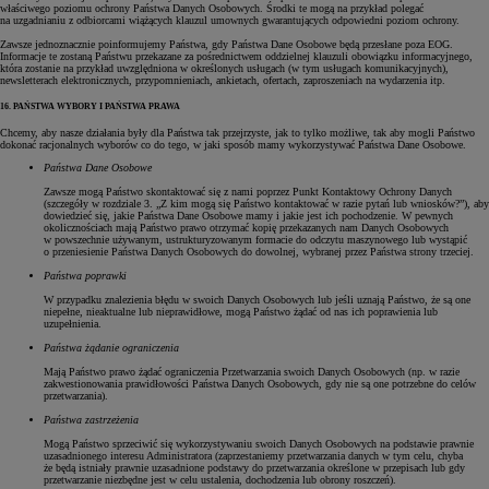
właściwego poziomu ochrony Państwa Danych Osobowych. Środki te mogą na przykład polegać
na uzgadnianiu z odbiorcami wiążących klauzul umownych gwarantujących odpowiedni poziom ochrony.
Zawsze jednoznacznie poinformujemy Państwa, gdy Państwa Dane Osobowe będą przesłane poza EOG.
Informacje te zostaną Państwu przekazane za pośrednictwem oddzielnej klauzuli obowiązku informacyjnego,
która zostanie na przykład uwzględniona w określonych usługach (w tym usługach komunikacyjnych),
newsletterach elektronicznych, przypomnieniach, ankietach, ofertach, zaproszeniach na wydarzenia itp.
16. PAŃSTWA WYBORY I PAŃSTWA PRAWA
Chcemy, aby nasze działania były dla Państwa tak przejrzyste, jak to tylko możliwe, tak aby mogli Państwo
dokonać racjonalnych wyborów co do tego, w jaki sposób mamy wykorzystywać Państwa Dane Osobowe.
Państwa Dane Osobowe
Zawsze mogą Państwo skontaktować się z nami poprzez Punkt Kontaktowy Ochrony Danych
(szczegóły w rozdziale 3. „Z kim mogą się Państwo kontaktować w razie pytań lub wniosków?”), aby
dowiedzieć się, jakie Państwa Dane Osobowe mamy i jakie jest ich pochodzenie. W pewnych
okolicznościach mają Państwo prawo otrzymać kopię przekazanych nam Danych Osobowych
w powszechnie używanym, ustrukturyzowanym formacie do odczytu maszynowego lub wystąpić
o przeniesienie Państwa Danych Osobowych do dowolnej, wybranej przez Państwa strony trzeciej.
Państwa poprawki
W przypadku znalezienia błędu w swoich Danych Osobowych lub jeśli uznają Państwo, że są one
niepełne, nieaktualne lub nieprawidłowe, mogą Państwo żądać od nas ich poprawienia lub
uzupełnienia.
Państwa żądanie ograniczenia
Mają Państwo prawo żądać ograniczenia Przetwarzania swoich Danych Osobowych (np. w razie
zakwestionowania prawidłowości Państwa Danych Osobowych, gdy nie są one potrzebne do celów
przetwarzania).
Państwa zastrzeżenia
Mogą Państwo sprzeciwić się wykorzystywaniu swoich Danych Osobowych na podstawie prawnie
uzasadnionego interesu Administratora (zaprzestaniemy przetwarzania danych w tym celu, chyba
że będą istniały prawnie uzasadnione podstawy do przetwarzania określone w przepisach lub gdy
przetwarzanie niezbędne jest w celu ustalenia, dochodzenia lub obrony roszczeń).