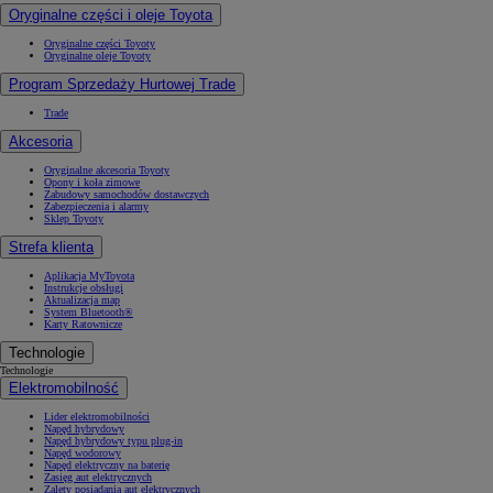
Oryginalne części i oleje Toyota
Oryginalne części Toyoty
Oryginalne oleje Toyoty
Program Sprzedaży Hurtowej Trade
Trade
Akcesoria
Oryginalne akcesoria Toyoty
Opony i koła zimowe
Zabudowy samochodów dostawczych
Zabezpieczenia i alarmy
Sklep Toyoty
Strefa klienta
Aplikacja MyToyota
Instrukcje obsługi
Aktualizacja map
System Bluetooth®
Karty Ratownicze
Technologie
Technologie
Elektromobilność
Lider elektromobilności
Napęd hybrydowy
Napęd hybrydowy typu plug-in
Napęd wodorowy
Napęd elektryczny na baterię
Zasięg aut elektrycznych
Zalety posiadania aut elektrycznych