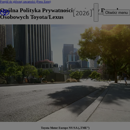
Przejdź do głównej zawartości
(Press Enter)
Ogólna Polityka Prywatności i Ochrony Danych
Otwórz menu
Osobowych Toyota/Lexus
Toyota Motor Europe NV/SA („TME”)