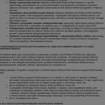
Dostęp i sprostowanie danych:
będziemy przetwarzać Państwa Dane Osobowe w sposób
zapewniający potwierdzenie, czy są one przetwarzane, oraz dostęp do tych Danych i uzyskanie
żądanych informacji wraz z żądaniem sprostowania swoich Danych Osobowych zgodnie z Państwa
prawami.
Ograniczony okres przechowywania danych:
będziemy przechowywać Państwa Dane Osobowe
w sposób zgodny z obowiązującymi przepisami i regulacjami dotyczącymi ochrony danych i nie
dłużej niż jest to konieczne do osiągnięcia celów, dla których zostały zgromadzone lub gdy wymaga
tego przepis prawa.
Ochrona w przypadku transferu międzynarodowego:
zapewnimy odpowiednią ochronę Państwa
Danych Osobowych w przypadku ich przekazywania, w szczególności do krajów spoza EOG.
Zabezpieczenia odnośnie stron trzecich:
zapewnimy, że dostęp do Danych Osobowych przez strony
trzecie (i przekazywanie im Danych Osobowych) odbywać się będzie zgodnie z obowiązującym
prawem i odpowiednimi zabezpieczeniami umownymi.
Zgodność z prawem marketingu bezpośredniego i wykorzystania plików cookies:
zapewniamy,
że wysyłanie materiałów promocyjnych i umieszczanie plików cookies na Państwa komputerze
odbywa się zgodnie z obowiązującym prawem.
5. PRZETWARZANIE PAŃSTWA DANYCH OSOBOWYCH: JAKIE DANE OSOBOWE ZBIERAMY I NA JAKIEJ
PODSTAWIE PRAWNEJ
Za każdym razem, gdy zostaną Państwo poproszeni o podanie swoich Danych Osobowych, będą jasno
poinformowani o tym, które z Państwa Danych Osobowych są zbierane. Ta informacja zostanie Państwu
przekazana w formie odpowiedniej klauzuli obowiązku informacyjnego uwzględnionej przy określonych
usługach (w tym usługach komunikacyjnych), portalach internetowych, newsletterze elektronicznym,
przypomnieniach, ankietach, ofertach, zaproszeniach na wydarzenia itp.
Należy pamiętać, że zgodnie z przepisami o ochronie danych Państwa Dane Osobowe mogą być przetwarzane,
jeśli:
wyrazili Państwo zgodę na Przetwarzanie (w ten sposób, w jaki zostało to opisane w klauzuli
obowiązku informacyjnego odnoszącej się do tego konkretnego Przetwarzania). W razie wątpliwości,
zawsze mają Państwo prawo do wycofania swojej zgody w dowolnym czasie; lub
jest to niezbędne do wykonania umowy, której są Państwo stroną; lub
w przypadku określonego Przetwarzania, działamy w oparciu o nasz uzasadniony interes, pod
warunkiem, że nadrzędny charakter wobec niego nie mają Państwa interesy lub podstawowe prawa
i wolności. Istnienie takiego uzasadnionego interesu zostanie Państwu należycie przedstawione
w formie klauzuli obowiązku informacyjnego odnoszącej się do tego konkretnego Przetwarzania;
jest to wymagane przez prawo.
6. DLA JAKICH CELÓW PRZETWARZAMY PAŃSTWA DANE OSOBOWE