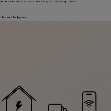
na autom elektryczny prowadzi Cię optymalną trasą wzdłuż stacji ładowania.
us ładowania Twojego auta.