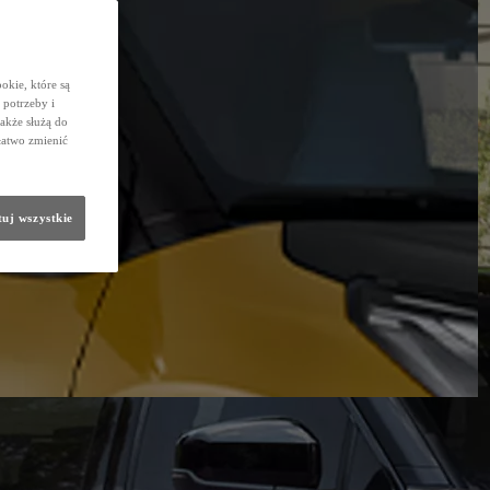
okie, które są
potrzeby i
także służą do
łatwo zmienić
uj wszystkie