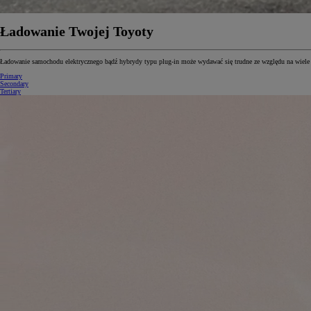
Ładowanie Twojej Toyoty
Ładowanie samochodu elektrycznego bądź hybrydy typu plug-in może wydawać się trudne ze względu na wiele r
Primary
Secondary
Tertiary