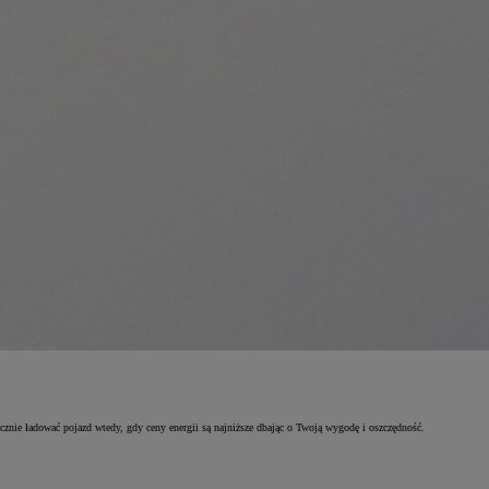
ie ładować pojazd wtedy, gdy ceny energii są najniższe dbając o Twoją wygodę i oszczędność.