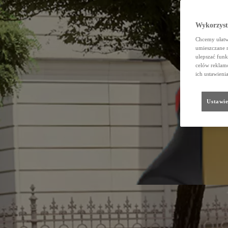
Wykorzystu
Chcemy ułatwi
umieszczane 
ulepszać funk
celów reklamo
ich ustawieni
Ustawie