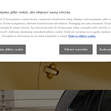
jemy pliki cookie, aby ulepszyć naszą witrynę
ć Ci korzystanie z naszej strony i usprawnić świadczenie usług, dlatego wykorzystujemy pliki co
na Twoim komputerze, telefonie komórkowym lub tablecie. Pomagają one nam zrozumieć Twoje 
cjonalność naszej witryny. Są wykorzystywane do dostarczania usług i narzędzi osób trzecich, a 
wych. Zalecamy akceptację wszystkich plików cookie. Jeżeli nie wyrażasz na to zgody, możesz 
a. Szczegółowe informacje na ten temat znajdziesz w naszej
Polityce plików cookie.
nia plików cookie
Odrzuć wszystkie
Zaakcept