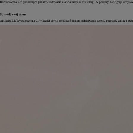
Rozbudowana sieć publicznych punktów ładowania ułatwia uzupełnianie energii w podróży. Nawigacja dedykowa
Sprawdź swój status
Aplikacja MyToyota pozwala Ci w każdej chwili sprawdzić poziom naładowania baterii, pozostały zasięg i stat
Od
105 300 zł
Corolla Hatchback
HYBRID