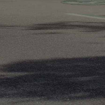
Od
81 900 zł
Yaris Cross
HYBRID