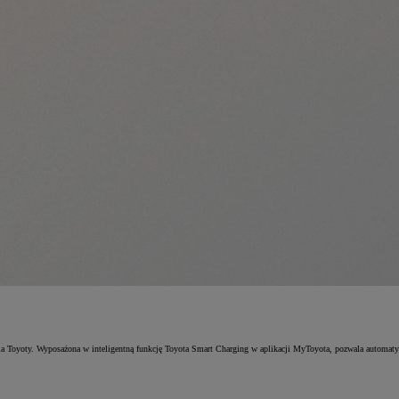
oyoty. Wyposażona w inteligentną funkcję Toyota Smart Charging w aplikacji MyToyota, pozwala automatyczn