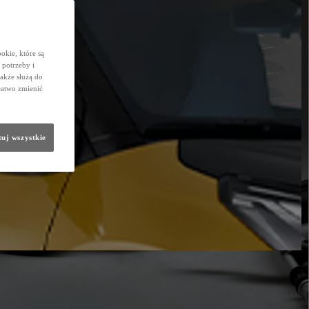
okie, które są
potrzeby i
także służą do
łatwo zmienić
uj wszystkie