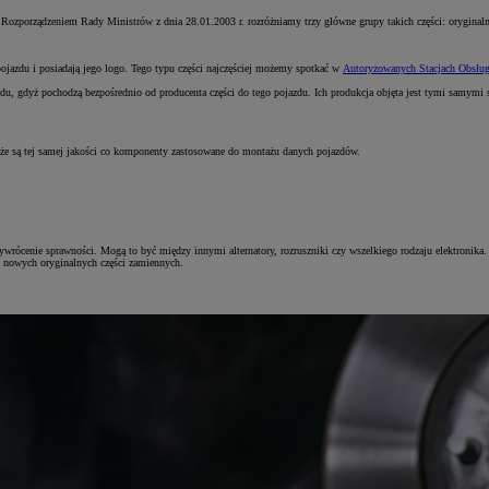
 z Rozporządzeniem Rady Ministrów z dnia 28.01.2003 r. rozróżniamy trzy główne grupy takich części: oryginal
pojazdu i posiadają jego logo. Tego typu części najczęściej możemy spotkać w
Autoryzowanych Stacjach Obsług
odu, gdyż pochodzą bezpośrednio od producenta części do tego pojazdu. Ich produkcja objęta jest tymi samymi 
a, że są tej samej jakości co komponenty zastosowane do montażu danych pojazdów.
ywrócenie sprawności. Mogą to być między innymi alternatory, rozruszniki czy wszelkiego rodzaju elektronika. 
pi nowych oryginalnych części zamiennych.