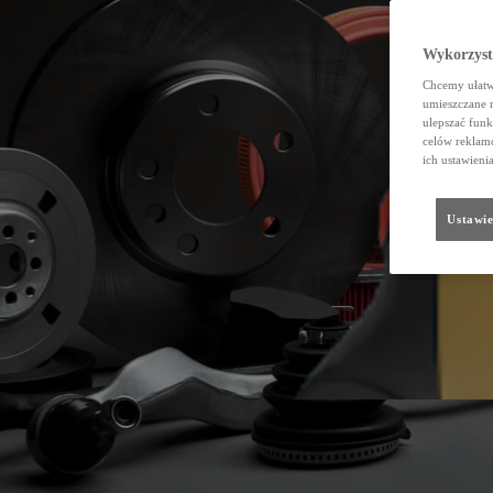
Wykorzystu
Chcemy ułatwi
umieszczane 
ulepszać funk
celów reklamo
ich ustawieni
Ustawie