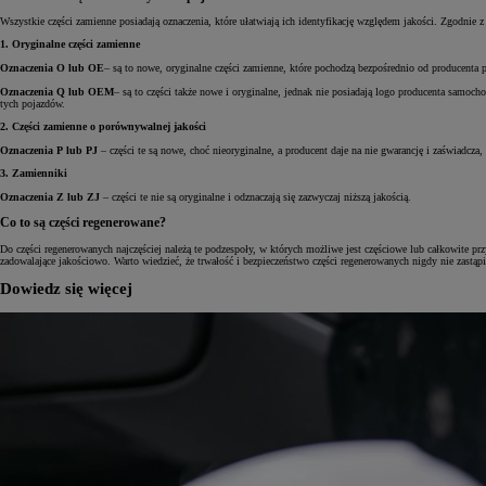
Wszystkie części zamienne posiadają oznaczenia, które ułatwiają ich identyfikację względem jakości. Zgodnie
1. Oryginalne części zamienne
Oznaczenia O lub OE
– są to nowe, oryginalne części zamienne, które pochodzą bezpośrednio od producenta 
Oznaczenia Q lub OEM
– są to części także nowe i oryginalne, jednak nie posiadają logo producenta samoch
tych pojazdów.
2. Części zamienne o porównywalnej jakości
Oznaczenia P lub PJ
– części te są nowe, choć nieoryginalne, a producent daje na nie gwarancję i zaświadcz
3. Zamienniki
Oznaczenia Z lub ZJ
– części te nie są oryginalne i odznaczają się zazwyczaj niższą jakością.
Co to są części regenerowane?
Do części regenerowanych najczęściej należą te podzespoły, w których możliwe jest częściowe lub całkowite prz
zadowalające jakościowo. Warto wiedzieć, że trwałość i bezpieczeństwo części regenerowanych nigdy nie zastą
Dowiedz się więcej
Od
81 900 zł
Yaris Cross
HYBRID