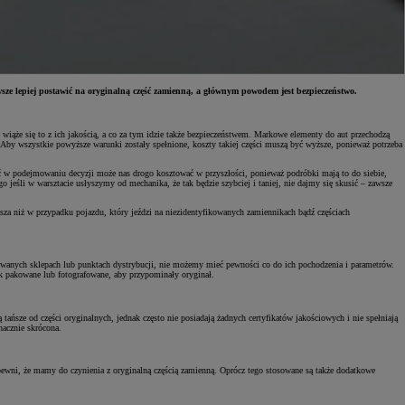
ze lepiej postawić na oryginalną część zamienną, a głównym powodem jest bezpieczeństwo.
ąże się to z ich jakością, a co za tym idzie także bezpieczeństwem. Markowe elementy do aut przechodzą
Aby wszystkie powyższe warunki zostały spełnione, koszty takiej części muszą być wyższe, ponieważ potrzeba
ć w podejmowaniu decyzji może nas drogo kosztować w przyszłości, ponieważ podróbki mają to do siebie,
o jeśli w warsztacie usłyszymy od mechanika, że tak będzie szybciej i taniej, nie dajmy się skusić – zawsze
za niż w przypadku pojazdu, który jeździ na niezidentyfikowanych zamiennikach bądź częściach
owanych sklepach lub punktach dystrybucji, nie możemy mieć pewności co do ich pochodzenia i parametrów.
ak pakowane lub fotografowane, aby przypominały oryginał.
ańsze od części oryginalnych, jednak często nie posiadają żadnych certyfikatów jakościowych i nie spełniają
nacznie skrócona.
wni, że mamy do czynienia z oryginalną częścią zamienną. Oprócz tego stosowane są także dodatkowe