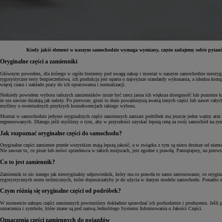
Kiedy jakiś element w naszym samochodzie wymaga wymiany, często zadajemy sobie pytanie
Oryginalne części a zamienniki
Głównym powodem, dla którego w ogóle bierzemy pod uwagę zakup i montaż w naszym samochodzie nieoryginalny
rygorystyczne testy bezpieczeństwa, ich produkcja jest oparta o najwyższe standardy wykonania, a idealna k
więcej czasu i nakładu pracy do ich opracowania i normalizacji.
Niekiedy powodem wyboru tańszych zamienników może być rzecz jasna ich większa dostępność lub pozornie kró
że nie zawsze działają jak należy. Po pierwsze, grozi to dużo poważniejszą awarią innych części lub nawet cały
myślmy o ewentualnych przykrych konsekwencjach takiego wyboru.
Montaż w samochodzie jedynie oryginalnych części zamiennych zamiast podróbek ma jeszcze jeden ważny atut.
regenerowanych. Dlatego jeśli myślimy o tym, aby w przyszłości uzyskać lepszą cenę za swój samochód na r
Jak rozpoznać oryginalne części do samochodu?
Oryginalne części zamienne przede wszystkim mają lepszą jakość, a w związku z tym są nieco droższe od nie
Nie zawsze to, co pisze lub mówi sprzedawca w takich miejscach, jest zgodne z prawdą. Pamiętajmy, na pierws
Co to jest zamiennik?
Zamiennik to nic innego jak nieoryginalny odpowiednik, który ma co prawda to samo zastosowanie, co oryginał,
rygorystycznych norm technicznych, które dopuszczałyby je do użycia w danym modelu samochodu. Ponadto zami
Czym różnią się oryginalne części od podróbek?
W momencie zakupu części zamiennych powinniśmy dokładnie sprawdzać ich pochodzenie i producenta. Jeśli 
oznaczenia i symbole, które znane są pod nazwą Jednolitego Systemu Informowania o Jakości Części.
Oznaczenia części zamiennych do pojazdów