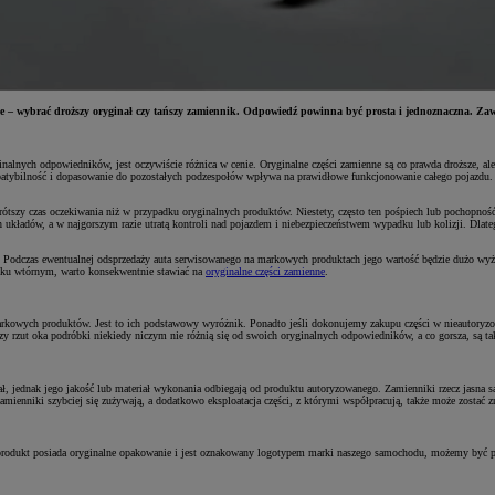
 – wybrać droższy oryginał czy tańszy zamiennik. Odpowiedź powinna być prosta i jednoznaczna. Zaws
ch odpowiedników, jest oczywiście różnica w cenie. Oryginalne części zamienne są co prawda droższe, ale wi
ompatybilność i dopasowanie do pozostałych podzespołów wpływa na prawidłowe funkcjonowanie całego pojazdu. 
tszy czas oczekiwania niż w przypadku oryginalnych produktów. Niestety, często ten pośpiech lub pochopnoś
ch układów, a w najgorszym razie utratą kontroli nad pojazdem i niebezpieczeństwem wypadku lub kolizji. Dlateg
 Podczas ewentualnej odsprzedaży auta serwisowanego na markowych produktach jego wartość będzie dużo wyżs
ynku wtórnym, warto konsekwentnie stawiać na
oryginalne części zamienne
.
markowych produktów. Jest to ich podstawowy wyróżnik. Ponadto jeśli dokonujemy zakupu części w nieautoryz
zy rzut oka podróbki niekiedy niczym nie różnią się od swoich oryginalnych odpowiedników, a co gorsza, są t
 jednak jego jakość lub materiał wykonania odbiegają od produktu autoryzowanego. Zamienniki rzecz jasna są t
enniki szybciej się zużywają, a dodatkowo eksploatacja części, z którymi współpracują, także może zostać z
produkt posiada oryginalne opakowanie i jest oznakowany logotypem marki naszego samochodu, możemy być pe