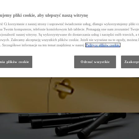
jemy pliki cookie, aby ulepszyć naszą witrynę
ć Ci korzystanie z naszej strony i usprawnić świadczenie usług, dlatego wykorzystujemy pliki co
na Twoim komputerze, telefonie komórkowym lub tablecie. Pomagają one nam zrozumieć Twoje 
cjonalność naszej witryny. Są wykorzystywane do dostarczania usług i narzędzi osób trzecich, a 
wych. Zalecamy akceptację wszystkich plików cookie. Jeżeli nie wyrażasz na to zgody, możesz 
a. Szczegółowe informacje na ten temat znajdziesz w naszej
Polityce plików cookie.
nia plików cookie
Odrzuć wszystkie
Zaakcept