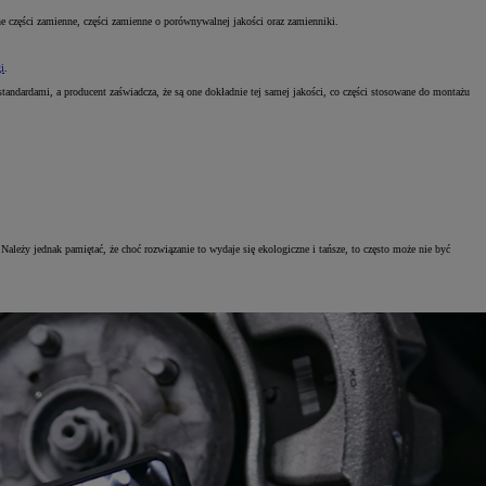
ne części zamienne, części zamienne o porównywalnej jakości oraz zamienniki.
i
.
standardami, a producent zaświadcza, że są one dokładnie tej samej jakości, co części stosowane do montażu
Należy jednak pamiętać, że choć rozwiązanie to wydaje się ekologiczne i tańsze, to często może nie być