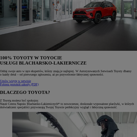
100% TOYOTY W TOYOCIE
USŁUGI BLACHARSKO-LAKIERNICZE
Oddaj swoje auto w ręce ekspertów, którzy znają je najlepiej. W Autoryzowanych Serwisach Toyoty dbamy
o każdy detal – od pierwszego zgłoszenia, aż po przywrócenie fabrycznej sprawności.
Umów wizytę w serwisie
Pobierz protokół szkody (PDF)
DLACZEGO TOYOTA?
Z Toyotą możesz być spokojny.
Nasze Centra Napraw Blacharsko-Lakierniczych* to nowoczesne, doskonale wyposażone placówki, w których
doświadczeni specjaliści przywracają Twojej Toyocie perfekcyjny wygląd i fabryczną sprawność.