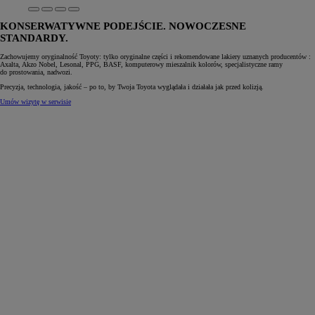
KONSERWATYWNE PODEJŚCIE. NOWOCZESNE
STANDARDY.
Zachowujemy oryginalność Toyoty: tylko oryginalne części i rekomendowane lakiery uznanych producentów :
Axalta, Akzo Nobel, Lesonal, PPG, BASF, komputerowy mieszalnik kolorów, specjalistyczne ramy
do prostowania, nadwozi.
Precyzja, technologia, jakość – po to, by Twoja Toyota wyglądała i działała jak przed kolizją.
Umów wizytę w serwisie