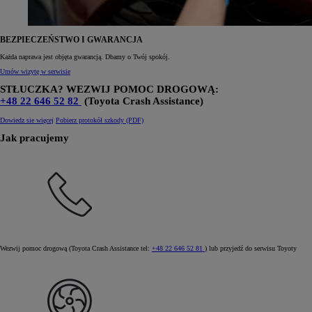
BEZPIECZEŃSTWO I GWARANCJA
Każda naprawa jest objęta gwarancją. Dbamy o Twój spokój.
Umów wizytę w serwisie
STŁUCZKA? WEZWIJ POMOC DROGOWĄ:
+48 22 646 52 82
(Toyota Crash Assistance)
Dowiedz sie więcej
Pobierz protokół szkody (PDF)
Jak pracujemy
Wezwij pomoc drogową (Toyota Crash Assistance tel:
+48 22 646 52 81
) lub przyjedź do serwisu Toyoty