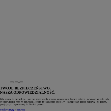
TWOJE BEZPIECZEŃSTWO.
NASZA ODPOWIEDZIALNOŚĆ.
Gdy zdarzy Ci się kolizja, liczy się nasza szybka reakcja, zrozumienie Twoich potrzeb i pewność, że auto trafi
w odpowiednie ręce. W serwisach Toyota najważniejszy jesteś Ty – dlatego cały proces naprawy jest prosty,
przejrzysty i dopasowany do Twoich potrzeb.
Umów wizytę w serwisie