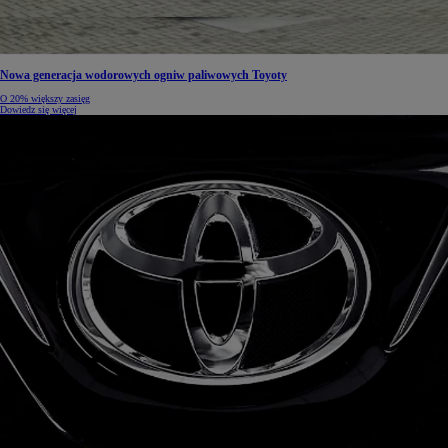
Nowa generacja wodorowych ogniw paliwowych Toyoty
O 20% większy zasięg
Dowiedz się więcej