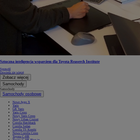
Sztuczna inteligencja wsparciem dla Toyota Reaserch Institute
Sprawdź
Dowiedz się więcej
Zobacz więcej
Samochody
Samochody
Samochody osobowe
Nowe Aygo X
Yaris
GR Yaris
Yaris Cross
Nowy Yaris Cross
Nowy Urban Cruiser
Corolla Hatchback
Corolla Sedan
Corolla TS Kombi
Nowa Corolla Cross
Toyota C-HR
Toyota C-HR Plug-in