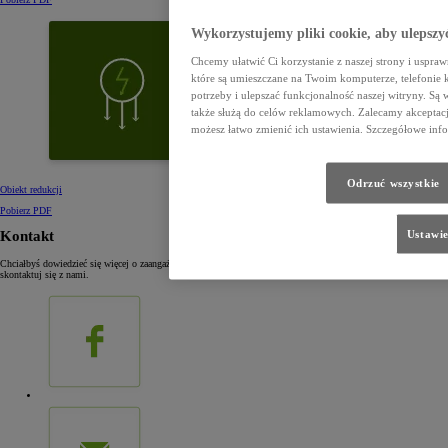
Wykorzystujemy pliki cookie, aby ulepszy
Chcemy ułatwić Ci korzystanie z naszej strony i uspraw
które są umieszczane na Twoim komputerze, telefoni
potrzeby i ulepszać funkcjonalność naszej witryny. Są 
także służą do celów reklamowych. Zalecamy akceptację
możesz łatwo zmienić ich ustawienia. Szczegółowe info
Odrzuć wszystkie
Obiekt redukcji
Pobierz PDF
Ustawie
Kontakt
Chciałbyś dowiedzieć się więcej o zaangażowaniu Toyoty w środowisko, lub przedstawić nam swoje pomysły,
skontaktuj się z nami.