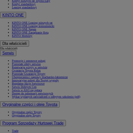
Kredyt niższych rat Toyota Easy
Kredyt standardowy
Leasing standardowy
KINTO ONE
KINTO ONE Leasing niższych rat
KINTO ONE Leasing konsumencki
KINTO ONE Najem
KINTO ONE Zarządzanie flotą
KINTO Mobility
Dla właścicieli
Dla właścicieli
Serwis
Promocje i sezonowe usługi
Pozostałe oferty serwisu
Rezerwacja wizyty w serwisie
Gwarancja Toyota Relax
Pozostałe Gwarancje Toyoty
Ubezpieczenia i naprawy blacharsko-lakiernicze
Innowacyjne usługi dla Twojej wygody
Bezpłatne Akcje Serwisowe
Serwis Dobrych Cen
Serwis w ASO się opłaca
Dostęp do informacji serwisowych
Wykaz wydanych zaświadczeń o odbytym szkoleniu (pdf)
Oryginalne części i oleje Toyota
Oryginalne części Toyoty
Oryginalne oleje Toyoty
Program Sprzedaży Hurtowej Trade
Trade