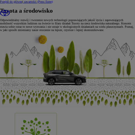
Przejdź do głównej zawartości
(Press Enter)
Toyota a środowisko
Odpowiedzialny rozwój i tworzenie nowych technologii poprawiających jakość życia i zapewniających
mobilność wszystkim ludziom na świecie to filary działań Toyoty na rzecz środowiska naturalnego. Koncern
stawia sobie coraz to nowe wyzwania i nie ustaje w ekologicznych działaniach na wielu płaszczyznach. Poznaj,
w jaki sposób zmieniamy nasze otoczenie na lepsze, czystsze i lepiej skomunikowane.