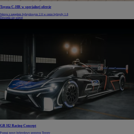
Toyota C-HR w specjalnej ofercie
Wersja z napędem hybrydowym 2.0 w cenie hybrydy 1.8
Dowiedz się więcej
GR H2 Racing Concept
Poznaj nowy hybrydowy prototyp Toyoty