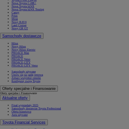
Nowa Toyota C-HR+
Nowa Toyota bZ4X
Nowa Toyota bZ4X Touring
Camry
Prius
Mirai
Nowy RAV4
Land Cruiser
Nowy GR GT
Samochody dostawcze
Hilux
Nowy Hilux
Nowy Hilux Electric
PROACE Max
PROACE
PROACE Verso
PROACE CITY
PROACE CITY Verso
Samochody używane
Umów się na jazdę testową
Zobacz wszystkie cenniki
Konfiguruj swoją Toyotę
Oferty specjalne i Finansowanie
Oferty specjalne i Finansowanie
Aktualne oferty
Finał wyprzedaży 2025
Samochody dostawcze Toyota Professional
Oferta biznesowa
Auta używane
Toyota Financial Services