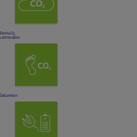
Emisja CO
2
i zużycie paliwa
Ślad węglowy