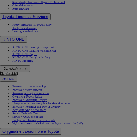
Samochody dostawcze Toyota Professional
Oferta biznesowa
Auta używane
Toyota Financial Services
Kredyt niższych rat Toyota Easy
Kredyt standardowy
Leasing standardowy
KINTO ONE
KINTO ONE Leasing niższych rat
KINTO ONE Leasing konsumencki
KINTO ONE Najem
KINTO ONE Zarządzanie flotą
KINTO Mobility
Dla właścicieli
Dla właścicieli
Serwis
Promocje i sezonowe usługi
Pozostałe oferty serwisu
Rezerwacja wizyty w serwisie
Gwarancja Toyota Relax
Pozostałe Gwarancje Toyoty
Ubezpieczenia i naprawy blacharsko-lakiernicze
Innowacyjne usługi dla Twojej wygody
Bezpłatne Akcje Serwisowe
Serwis Dobrych Cen
Serwis w ASO się opłaca
Dostęp do informacji serwisowych
Wykaz wydanych zaświadczeń o odbytym szkoleniu (pdf)
Oryginalne części i oleje Toyota