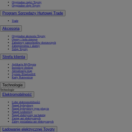
Oryginalne części Toyoty
Oryginalne oleje Toyoty
Program Sprzedaży Hurtowej Trade
Trade
Akcesoria
Oryginalne akcesoria Toyoty
Opony i koła zimowe
Zabudowy samochodów dostawczych
Zabezpieczenia i alarmy
Sklep Toyoty
Strefa klienta
Aplikacja MyToyota
Instrukcje obsługi
Aktualizacja map
System Bluetooth®
Karty Ratownicze
Technologie
Technologie
Elektromobilność
Lider elektromobilności
Napęd hybrydowy
Napęd hybrydowy typu plug-in
Napęd wodorowy
Napęd elektryczny na baterię
Zasięg aut elektrycznych
Zalety posiadania aut elektrycznych
Ładowanie elektrycznej Toyoty