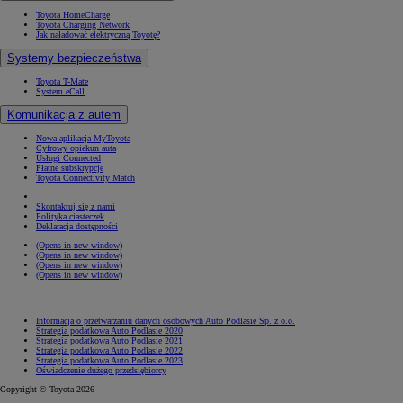
Toyota HomeCharge
Toyota Charging Network
Jak naładować elektryczną Toyotę?
Systemy bezpieczeństwa
Toyota T-Mate
System eCall
Komunikacja z autem
Nowa aplikacja MyToyota
Cyfrowy opiekun auta
Usługi Connected
Płatne subskrypcje
Toyota Connectivity Match
Skontaktuj się z nami
Polityka ciasteczek
Deklaracja dostępności
(Opens in new window)
(Opens in new window)
(Opens in new window)
(Opens in new window)
Informacja o przetwarzaniu danych osobowych Auto Podlasie Sp. z o.o.
Strategia podatkowa Auto Podlasie 2020
Strategia podatkowa Auto Podlasie 2021
Strategia podatkowa Auto Podlasie 2022
Strategia podatkowa Auto Podlasie 2023
Oświadczenie dużego przedsiębiorcy
Copyright © Toyota 2026