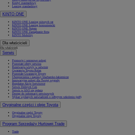
Kredyt standardowy
Leasing standardowy
KINTO ONE
KINTO ONE Leasing niższych rat
KINTO ONE Leasing konsumencki
KINTO ONE Najem
KINTO ONE Zarządzanie flotą
KINTO Mobility
Dla właścicieli
Dla właścicieli
Serwis
Promocje i sezonowe usługi
Pozostałe oferty serwisu
Rezerwacja wizyty w serwisie
Gwarancja Toyota Relax
Pozostałe Gwarancje Toyoty
Ubezpieczenia i naprawy blacharsko-lakiernicze
Innowacyjne usługi dla Twojej wygody
Bezpłatne Akcje Serwisowe
Serwis Dobrych Cen
Serwis w ASO się opłaca
Dostęp do informacji serwisowych
Wykaz wydanych zaświadczeń o odbytym szkoleniu (pdf)
Oryginalne części i oleje Toyota
Oryginalne części Toyoty
Oryginalne oleje Toyoty
Program Sprzedaży Hurtowej Trade
Trade