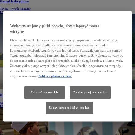
Napęd hybrydowy
Toyota – wybór naturalny
Dowiedz się więcej
Wykorzystujemy pliki cookie, aby ulepszyć naszą
witrynę
Chcemy ułatwić Ci korzystanie z naszej strony i usprawnić świadczenie usług,
dlatego wykorzystujemy pliki cookie, które są umieszczane na Twoim
komputerze, telefonie komórkowym lub tablecie. Pomagają one nam zrozumieć
Twoje potrzeby i ulepszać funkcjonalność naszej witryny. Są wykorzystywane do
dostarczania usług i narzędzi osób trzecich, a także służą do celów reklamowych.
Zalecamy akceptację wszystkich plików cookie. Jeżeli nie wyrażasz na to zgody,
możesz łatwo zmienić ich ustawienia. Szczegółowe informacje na ten temat
znajdziesz w naszej
Polityce plików cookie.
Odrzuć wszystkie
Zaakceptuj wszystkie
Napęd wodorowy
Odkryj Toyotę Mirai 2. generacji
Dowiedz się więcej
Ustawienia plików cookie