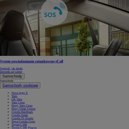
System powiadamiania ratunkowego eCall
Sprawdź, jak działa
Dowiedz się więcej
Samochody
Samochody
Samochody osobowe
Nowe Aygo X
Yaris
GR Yaris
Yaris Cross
Nowy Yaris Cross
Nowy Urban Cruiser
Corolla Hatchback
Corolla Sedan
Corolla TS Kombi
Nowa Corolla Cross
Toyota C-HR
Toyota C-HR Plug-in