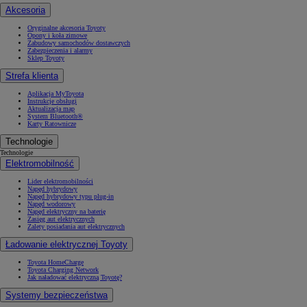
Akcesoria
Oryginalne akcesoria Toyoty
Opony i koła zimowe
Zabudowy samochodów dostawczych
Zabezpieczenia i alarmy
Sklep Toyoty
Strefa klienta
Aplikacja MyToyota
Instrukcje obsługi
Aktualizacja map
System Bluetooth®
Karty Ratownicze
Technologie
Technologie
Elektromobilność
Lider elektromobilności
Napęd hybrydowy
Napęd hybrydowy typu plug-in
Napęd wodorowy
Napęd elektryczny na baterię
Zasięg aut elektrycznych
Zalety posiadania aut elektrycznych
Ładowanie elektrycznej Toyoty
Toyota HomeCharge
Toyota Charging Network
Jak naładować elektryczną Toyotę?
Systemy bezpieczeństwa