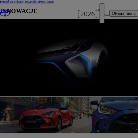
Przejdź do głównej zawartości
(Press Enter)
INNOWACJE
Otwórz menu