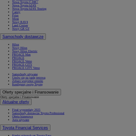
Nowa Toyota C-HR+
Nowa Toyota bZ4X
Nowa Toyota bZ4X Touring
Camry
Prius
Mirai
Nowy RAV4
Land Cruiser
Nowy GR GT
Samochody dostawcze
Hilux
Nowy Hilux
Nowy Hilux Electric
PROACE Max
PROACE
PROACE Verso
PROACE CITY
PROACE CITY Verso
Samochody używane
Umów się na jazdę testową
Zobacz wszystkie cenniki
Konfiguruj swoją Toyotę
Oferty specjalne i Finansowanie
Oferty specjalne i Finansowanie
Aktualne oferty
Finał wyprzedaży 2025
Samochody dostawcze Toyota Professional
Oferta biznesowa
Auta używane
Toyota Financial Services
Kredyt niższych rat Toyota Easy