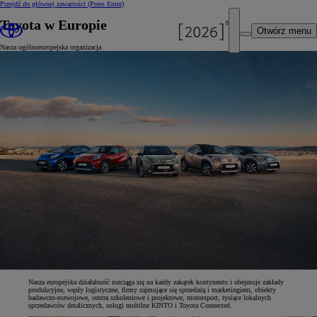
Przejdź do głównej zawartości
(Press Enter)
Toyota w Europie
Otwórz menu
Nasza ogólnoeuropejska organizacja
Nasza europejska działalność rozciąga się na każdy zakątek kontynentu i obejmuje zakłady
produkcyjne, węzły logistyczne, firmy zajmujące się sprzedażą i marketingiem, obiekty
badawczo-rozwojowe, centra szkoleniowe i projektowe, motorsport, tysiące lokalnych
sprzedawców detalicznych, usługi mobilne KINTO i Toyota Connected.