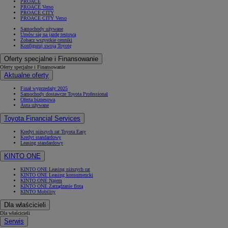
PROACE
PROACE Verso
PROACE CITY
PROACE CITY Verso
Samochody używane
Umów się na jazdę testową
Zobacz wszystkie cenniki
Konfiguruj swoją Toyotę
Oferty specjalne i Finansowanie
Oferty specjalne i Finansowanie
Aktualne oferty
Finał wyprzedaży 2025
Samochody dostawcze Toyota Professional
Oferta biznesowa
Auta używane
Toyota Financial Services
Kredyt niższych rat Toyota Easy
Kredyt standardowy
Leasing standardowy
KINTO ONE
KINTO ONE Leasing niższych rat
KINTO ONE Leasing konsumencki
KINTO ONE Najem
KINTO ONE Zarządzanie flotą
KINTO Mobility
Dla właścicieli
Dla właścicieli
Serwis