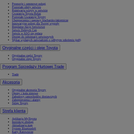
Promocje i sezonowe usługi
Pozostałe oferty serwisu
Rezerwacja wizyty w serwisie
Gwarancja Toyota Relax
Pozostałe Gwarancje Toyoty
Ubezpieczenia i naprawy blacharsko-lakiernicze
Innowacyjne usługi dla Twojej wygody
Bezpłatne Akcje Serwisowe
Serwis Dobrych Cen
Serwis w ASO się opłaca
Dostęp do informacji serwisowych
Wykaz wydanych zaświadczeń o odbytym szkoleniu (pdf)
Oryginalne części i oleje Toyota
Oryginalne części Toyoty
Oryginalne oleje Toyoty
Program Sprzedaży Hurtowej Trade
Trade
Akcesoria
Oryginalne akcesoria Toyoty
Opony i koła zimowe
Zabudowy samochodów dostawczych
Zabezpieczenia i alarmy
Sklep Toyoty
Strefa klienta
Aplikacja MyToyota
Instrukcje obsługi
Aktualizacja map
System Bluetooth®
Karty Ratownicze