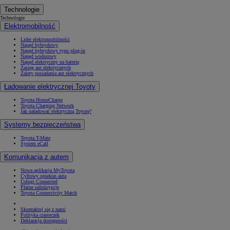
Technologie
Technologie
Elektromobilność
Lider elektromobilności
Napęd hybrydowy
Napęd hybrydowy typu plug-in
Napęd wodorowy
Napęd elektryczny na baterię
Zasięg aut elektrycznych
Zalety posiadania aut elektrycznych
Ładowanie elektrycznej Toyoty
Toyota HomeCharge
Toyota Charging Network
Jak naładować elektryczną Toyotę?
Systemy bezpieczeństwa
Toyota T-Mate
System eCall
Komunikacja z autem
Nowa aplikacja MyToyota
Cyfrowy opiekun auta
Usługi Connected
Płatne subskrypcje
Toyota Connectivity Match
Skontaktuj się z nami
Polityka ciasteczek
Deklaracja dostępności