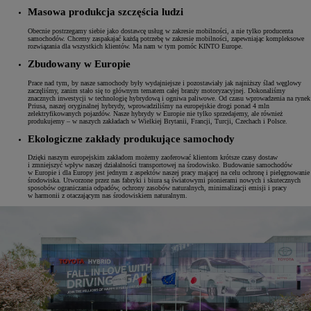
Masowa produkcja szczęścia ludzi
Obecnie postrzegamy siebie jako dostawcę usług w zakresie mobilności, a nie tylko producenta
samochodów. Chcemy zaspakajać każdą potrzebę w zakresie mobilności, zapewniając kompleksowe
rozwiązania dla wszystkich klientów. Ma nam w tym pomóc KINTO Europe.
Zbudowany w Europie
Prace nad tym, by nasze samochody były wydajniejsze i pozostawiały jak najniższy ślad węglowy
zaczęliśmy, zanim stało się to głównym tematem całej branży motoryzacyjnej. Dokonaliśmy
znacznych inwestycji w technologię hybrydową i ogniwa paliwowe. Od czasu wprowadzenia na rynek
Priusa, naszej oryginalnej hybrydy, wprowadziliśmy na europejskie drogi ponad 4 mln
zelektryfikowanych pojazdów. Nasze hybrydy w Europie nie tylko sprzedajemy, ale również
produkujemy – w naszych zakładach w Wielkiej Brytanii, Francji, Turcji, Czechach i Polsce.
Ekologiczne zakłady produkujące samochody
Dzięki naszym europejskim zakładom możemy zaoferować klientom krótsze czasy dostaw
i zmniejszyć wpływ naszej działalności transportowej na środowisko. Budowanie samochodów
w Europie i dla Europy jest jednym z aspektów naszej pracy mającej na celu ochronę i pielęgnowanie
środowiska. Utworzone przez nas fabryki i biura są światowymi pionierami nowych i skutecznych
sposobów ograniczania odpadów, ochrony zasobów naturalnych, minimalizacji emisji i pracy
w harmonii z otaczającym nas środowiskiem naturalnym.