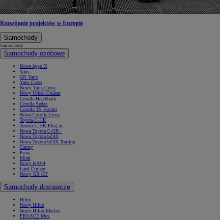
Rozwijanie projektów w Europie
Samochody
Samochody
Samochody osobowe
Nowe Aygo X
Yaris
GR Yaris
Yaris Cross
Nowy Yaris Cross
Nowy Urban Cruiser
Corolla Hatchback
Corolla Sedan
Corolla TS Kombi
Nowa Corolla Cross
Toyota C-HR
Toyota C-HR Plug-in
Nowa Toyota C-HR+
Nowa Toyota bZ4X
Nowa Toyota bZ4X Touring
Camry
Prius
Mirai
Nowy RAV4
Land Cruiser
Nowy GR GT
Samochody dostawcze
Hilux
Nowy Hilux
Nowy Hilux Electric
PROACE Max