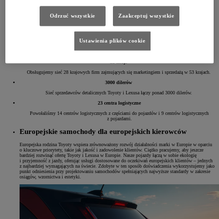
Od chwili utworzenia naszych pierwszych obiektów operacyjnych w latach 90. XX wieku
zainwestowaliśmy lokalnie ponad 11 mld euro.
Odrzuć wszystkie
Zaakceptuj wszystkie
8 zakładów w 6 krajach
Posiadamy 8 zakładów produkcyjnych w 6 europejskich krajach.
Ustawienia plików cookie
6 mld EUR rocznie
Rocznie przeznaczamy ponad 6 mld euro na współpracę z 400 europejskimi dostawcami.
53 kraje
Obsługujemy sieć 28 krajowych firm zajmujących się marketingiem i sprzedażą w 53 krajach.
3000 dilerów
Sieć sprzedawców detalicznych Toyoty i Lexusa łączy ponad 3000 dilerów.
23 centra logistyczne
Powołaliśmy 14 centrów logistycznych z częściami do pojazdów i 9 centrów logistycznych
z pojazdami.
Europejskie samochody dla europejskich kierowców
Europejska rodzina Toyoty wspiera zrównoważony rozwój działalności marki w Europie w oparciu
o kluczowe priorytety, takie jak jakość i zadowolenie klientów. Ciężko pracujemy, aby jeszcze
bardziej rozwinąć ofertę Toyoty i Lexusa w Europie. Nasze pojazdy łączą w sobie ekologię
i przyjemność z jazdy, oferując usługi dostosowane do oczekiwań europejskich klientów – jednych
z najbardziej wymagających na świecie. Zdobyte w ten sposób doświadczenia wykorzystujemy jako
punkt odniesienia przy projektowaniu samochodów spełniających najwyższe standardy w zakresie
osiągów, wzornictwa i estetyki.