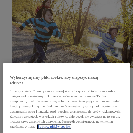
Sześć dekad rozwoju w Europie
Wykorzystujemy pliki cookie, aby ulepszyć naszą
Nasza europejska historia zaczęła się bardzo skromnie. Miało to miejsce na początku lat
witrynę
60. XX wieku, gdy z Japonii sprowadzano niewielkie liczby importowanych pojazdów. Od tego
czasu zrobiliśmy wiele, by Europa stała się jednym z najważniejszych i najdynamiczniej się
Chcemy ułatwić Ci korzystanie z naszej strony i usprawnić świadczenie usług,
rozwijających rynków – nie tylko w zakresie sprzedaży samochodów, ale także miejsca ich
projektowania, konstruowania i budowy.
dlatego wykorzystujemy pliki cookie, które są umieszczane na Twoim
komputerze, telefonie komórkowym lub tablecie. Pomagają one nam zrozumieć
Od 1963 roku
Twoje potrzeby i ulepszać funkcjonalność naszej witryny. Są wykorzystywane do
W 1963 roku z Japonii sprowadzono 400 samochodów Toyota Crown do naszego pierwszego
europejskiego dystrybutora – Erla Auto, co zapoczątkowało obecność Toyoty w Europie.
dostarczania usług i narzędzi osób trzecich, a także służą do celów reklamowych.
Zalecamy akceptację wszystkich plików cookie. Jeżeli nie wyrażasz na to zgody,
>25 000
możesz łatwo zmienić ich ustawienia. Szczegółowe informacje na ten temat
Zatrudniamy ponad 25 000 osób w całej Europie.
znajdziesz w naszej
Polityce plików cookie.
11 mld EUR