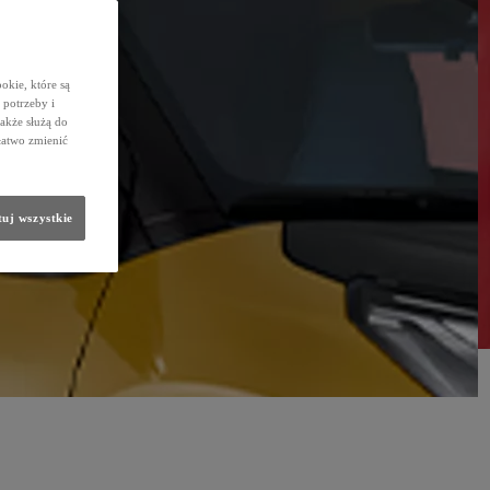
okie, które są
potrzeby i
także służą do
łatwo zmienić
uj wszystkie
0:32 / 1:34