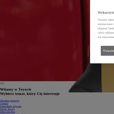
Wykorzystu
Chcemy ułatwi
umieszczane 
ulepszać funk
celów reklamo
ich ustawieni
Ustawie
Witamy w Toyocie
Wybierz temat, który Cię interesuje
Aktualne promocje
Cenniki
Samochody używane
Serwis Toyoty
Oferta dla firm