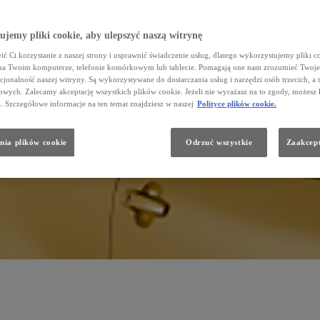
jemy pliki cookie, aby ulepszyć naszą witrynę
ć Ci korzystanie z naszej strony i usprawnić świadczenie usług, dlatego wykorzystujemy pliki co
na Twoim komputerze, telefonie komórkowym lub tablecie. Pomagają one nam zrozumieć Twoje 
cjonalność naszej witryny. Są wykorzystywane do dostarczania usług i narzędzi osób trzecich, a 
wych. Zalecamy akceptację wszystkich plików cookie. Jeżeli nie wyrażasz na to zgody, możesz 
a. Szczegółowe informacje na ten temat znajdziesz w naszej
Polityce plików cookie.
nia plików cookie
Odrzuć wszystkie
Zaakcept