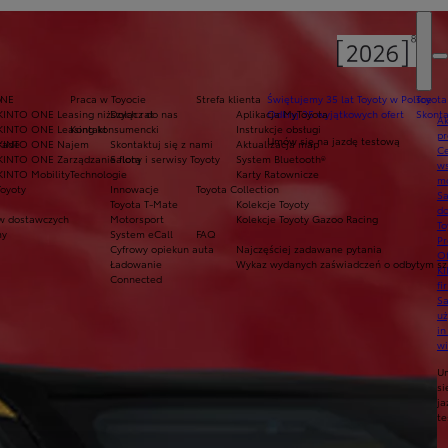
y
ONE
Praca w Toyocie
Strefa klienta
Świętujemy 35 lat Toyoty w Polsce
Toyota
KINTO ONE Leasing niższych rat
Dołącz do nas
Aplikacja MyToyota
Odkryj 35 wyjątkowych ofert
Skonta
Ak
KINTO ONE Leasing konsumencki
Kontakt
Instrukcje obsługi
pr
Umów się na jazdę testową
rade
KINTO ONE Najem
Skontaktuj się z nami
Aktualizacja map
Ce
KINTO ONE Zarządzanie flotą
Salony i serwisy Toyoty
System Bluetooth®
ws
KINTO Mobility
Technologie
Karty Ratownicze
mo
Toyoty
Innowacje
Toyota Collection
S
Toyota T-Mate
Kolekcje Toyoty
do
 dostawczych
Motorsport
Kolekcje Toyoty Gazoo Racing
To
my
System eCall
FAQ
Pr
Cyfrowy opiekun auta
Najczęściej zadawane pytania
Of
Ładowanie
Wykaz wydanych zaświadczeń o odbytym szk
KI
Connected
fi
S
u
in
w
U
si
ja
te