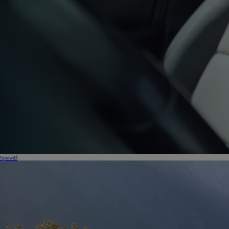
Od
105 300 zł
Corolla Hatchback
HYBRID
Sprawdź