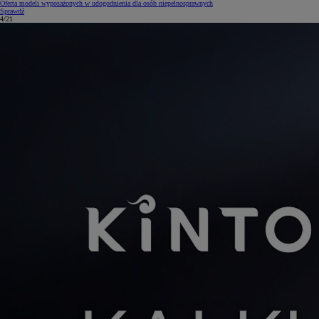
Oferta modeli wyposażonych w udogodnienia dla osób niepełnosprawnych
Sprawdź
5/21