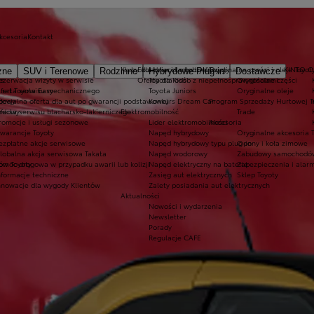
akcesoria
Kontakt
Kluby dla dzieci i młodzieży
Ekobonus dla hybryd Toyoty
Oryginalne części i oleje Toyot
KINTO 
zne
SUV i Terenowe
Rodzinne
Hybrydowe Plug-in
Dostawcze
es
ezerwacja wizyty w serwisie
Oferta dla osób z niepełnosprawnościami
Toyota Kids
Oryginalne części
 rat Toyota Easy
ferta serwisu mechanicznego
Toyota Juniors
Oryginalne oleje
rdowy
pecjalna oferta dla aut po gwarancji podstawowej
Konkurs Dream Car
Program Sprzedaży Hurtowej T
ardowy
ferta serwisu blacharsko-lakierniczego
Elektromobilność
Trade
romocje i usługi sezonowe
Lider elektromobilności
Akcesoria
warancje Toyoty
Napęd hybrydowy
Oryginalne akcesoria 
ezpłatne akcje serwisowe
Napęd hybrydowy typu plug-in
Opony i koła zimowe
lobalna akcja serwisowa Takata
Napęd wodorowy
Zabudowy samochodów
ów Toyoty
omoc drogowa w przypadku awarii lub kolizji
Napęd elektryczny na baterię
Zabezpieczenia i alar
nformacje techniczne
Zasięg aut elektrycznych
Sklep Toyoty
nnowacje dla wygody Klientów
Zalety posiadania aut elektrycznych
Aktualności
Nowości i wydarzenia
Newsletter
Porady
Regulacje CAFE