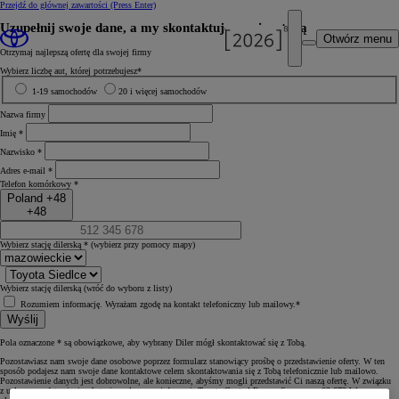
Przejdź do głównej zawartości
(Press Enter)
Uzupełnij swoje dane, a my skontaktujemy się z tobą
Otwórz menu
Otrzymaj najlepszą ofertę dla swojej firmy
Wybierz liczbę aut, której potrzebujesz*
1-19 samochodów
20 i więcej samochodów
Nazwa firmy
Imię *
Nazwisko *
Adres e‑mail *
Telefon komórkowy *
Poland +48
+48
Wybierz stację dilerską *
(wybierz przy pomocy mapy)
Wybierz stację dilerską
(wróć do wyboru z listy)
Rozumiem informację. Wyrażam zgodę na kontakt telefoniczny lub mailowy.*
Wyślij
Pola oznaczone * są obowiązkowe, aby wybrany Diler mógł skontaktować się z Tobą.
Pozostawiasz nam swoje dane osobowe poprzez formularz stanowiący prośbę o przedstawienie oferty. W ten
sposób podajesz nam swoje dane kontaktowe celem skontaktowania się z Tobą telefonicznie lub mailowo.
Pozostawienie danych jest dobrowolne, ale konieczne, abyśmy mogli przedstawić Ci naszą ofertę. W związku
z usługą przedstawienia oferty i przekazanymi danymi, Toyota Central Europe Sp. z o.o., 02-673 Warszawa,