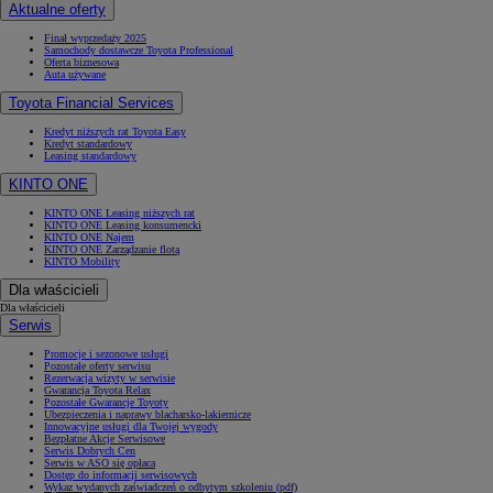
Aktualne oferty
Finał wyprzedaży 2025
Samochody dostawcze Toyota Professional
Oferta biznesowa
Auta używane
Toyota Financial Services
Kredyt niższych rat Toyota Easy
Kredyt standardowy
Leasing standardowy
KINTO ONE
KINTO ONE Leasing niższych rat
KINTO ONE Leasing konsumencki
KINTO ONE Najem
KINTO ONE Zarządzanie flotą
KINTO Mobility
Dla właścicieli
Dla właścicieli
Serwis
Promocje i sezonowe usługi
Pozostałe oferty serwisu
Rezerwacja wizyty w serwisie
Gwarancja Toyota Relax
Pozostałe Gwarancje Toyoty
Ubezpieczenia i naprawy blacharsko-lakiernicze
Innowacyjne usługi dla Twojej wygody
Bezpłatne Akcje Serwisowe
Serwis Dobrych Cen
Serwis w ASO się opłaca
Dostęp do informacji serwisowych
Wykaz wydanych zaświadczeń o odbytym szkoleniu (pdf)