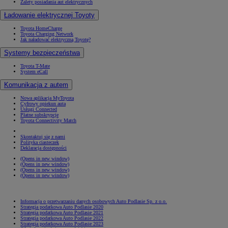
Zalety posiadania aut elektrycznych
Ładowanie elektrycznej Toyoty
Toyota HomeCharge
Toyota Charging Network
Jak naładować elektryczną Toyotę?
Systemy bezpieczeństwa
Toyota T-Mate
System eCall
Komunikacja z autem
Nowa aplikacja MyToyota
Cyfrowy opiekun auta
Usługi Connected
Płatne subskrypcje
Toyota Connectivity Match
Skontaktuj się z nami
Polityka ciasteczek
Deklaracja dostępności
(Opens in new window)
(Opens in new window)
(Opens in new window)
(Opens in new window)
Informacja o przetwarzaniu danych osobowych Auto Podlasie Sp. z o.o.
Strategia podatkowa Auto Podlasie 2020
Strategia podatkowa Auto Podlasie 2021
Strategia podatkowa Auto Podlasie 2022
Strategia podatkowa Auto Podlasie 2023