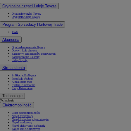
Oryginalne części i oleje Toyota
Oryginalne części Toyoty
Oryginalne oleje Toyoty
Program Sprzedaży Hurtowej Trade
Trade
Akcesoria
Oryginalne akcesoria Toyoty
Opony i koła zimowe
Zabudowy samochodów dostawczych
Zabezpieczenia i alarmy
Sklep Toyoty
Strefa klienta
Aplikacja MyToyota
Instrukcje obsługi
Aktualizacja map
System Bluetooth®
Karty Ratownicze
Technologie
Technologie
Elektromobilność
Lider elektromobilności
Napęd hybrydowy
Napęd hybrydowy typu plug-in
Napęd wodorowy
Napęd elektryczny na baterię
Zasięg aut elektrycznych