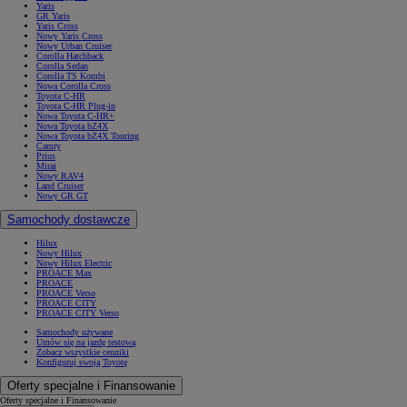
Yaris
GR Yaris
Yaris Cross
Nowy Yaris Cross
Nowy Urban Cruiser
Corolla Hatchback
Corolla Sedan
Corolla TS Kombi
Nowa Corolla Cross
Toyota C-HR
Toyota C-HR Plug-in
Nowa Toyota C-HR+
Nowa Toyota bZ4X
Nowa Toyota bZ4X Touring
Camry
Prius
Mirai
Nowy RAV4
Land Cruiser
Nowy GR GT
Samochody dostawcze
Hilux
Nowy Hilux
Nowy Hilux Electric
PROACE Max
PROACE
PROACE Verso
PROACE CITY
PROACE CITY Verso
Samochody używane
Umów się na jazdę testową
Zobacz wszystkie cenniki
Konfiguruj swoją Toyotę
Oferty specjalne i Finansowanie
Oferty specjalne i Finansowanie