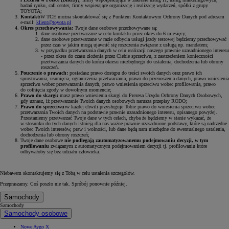
badań rynku, call center, firmy wspierające organizację i realizację wydarzeń, spółki z grupy
TOYOTA;
Kontakt:
W TCE można skontaktować się z Punktem Kontaktowym Ochrony Danych pod adresem
e-mail:
klient@toyota.pl
Okres przechowywania:
Twoje dane osobowe przechowywane są:
dane osobowe przetwarzane w celu kontaktu przez okres do 6 miesięcy;
dane osobowe przetwarzane w razie odbycia usługi jazdy testowej będziemy przechowywać
przez czas w jakim mogą ujawnić się roszczenia związane z usługą np. mandatem;
w przypadku przetwarzania danych w celu realizacji naszego prawnie uzasadnionego interesu
- przez okres do czasu złożenia przez Ciebie sprzeciwu, z zastrzeżeniem konieczności
przetwarzania danych do końca okresu niezbędnego do ustalenia, dochodzenia lub obrony
roszczeń.
Pouczenie o prawach:
posiadasz prawo dostępu do treści swoich danych oraz prawo ich
sprostowania, usunięcia, ograniczenia przetwarzania, prawo do przenoszenia danych, prawo wniesienia
sprzeciwu wobec przetwarzania danych, prawo wniesienia sprzeciwu wobec profilowania, prawo
do cofnięcia zgody w dowolnym momencie;
Prawo do skargi:
masz prawo wniesienia skargi do Prezesa Urzędu Ochrony Danych Osobowych,
gdy uznasz, iż przetwarzanie Twoich danych osobowych narusza przepisy RODO;
Prawo do sprzeciwu:
w każdej chwili przysługuje Tobie prawo do wniesienia sprzeciwu wobec
przetwarzania Twoich danych na podstawie prawnie uzasadnionego interesu, opisanego powyżej.
Przestaniemy przetwarzać Twoje dane w tych celach, chyba że będziemy w stanie wykazać, że
w stosunku do tych danych istnieją dla nas ważne prawnie uzasadnione podstawy, które są nadrzędne
wobec Twoich interesów, praw i wolności, lub dane będą nam niezbędne do ewentualnego ustalenia,
dochodzenia lub obrony roszczeń;
Twoje dane osobowe
nie podlegają zautomatyzowanemu podejmowaniu decyzji, w tym
profilowaniu
związanym z automatycznym podejmowaniem decyzji tj. profilowaniu które
odbywałoby się bez udziału człowieka.
Niebawem skontaktujemy się z Tobą w celu ustalenia szczegółów.
Przepraszamy. Coś poszło nie tak. Spróbój ponownie później.
Samochody
Samochody
Samochody osobowe
Nowe Aygo X