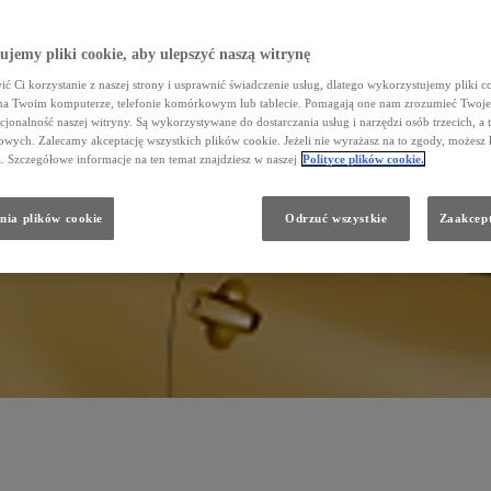
jemy pliki cookie, aby ulepszyć naszą witrynę
ć Ci korzystanie z naszej strony i usprawnić świadczenie usług, dlatego wykorzystujemy pliki co
zenia interesów i to, jak traktujemy naszych Klientów i partnerów biznesowych, lecz również stosunek do spo
na Twoim komputerze, telefonie komórkowym lub tablecie. Pomagają one nam zrozumieć Twoje 
cjonalność naszej witryny. Są wykorzystywane do dostarczania usług i narzędzi osób trzecich, a 
wych. Zalecamy akceptację wszystkich plików cookie. Jeżeli nie wyrażasz na to zgody, możesz 
a. Szczegółowe informacje na ten temat znajdziesz w naszej
Polityce plików cookie.
nia plików cookie
Odrzuć wszystkie
Zaakcept