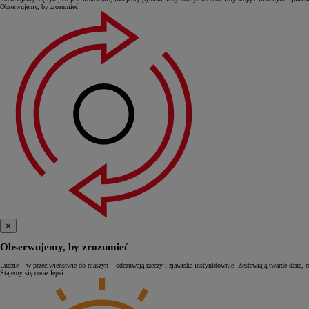
Obserwujemy, by zrozumieć
×
Obserwujemy, by zrozumieć
Ludzie – w przeciwieństwie do maszyn – odczuwają rzeczy i zjawiska instynktownie. Zestawiają twarde dane, ró
Stajemy się coraz lepsi