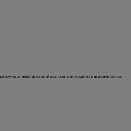
ełomowych zmian, staramy się ewoluować dzięki Kaizen, nigdy nie zadowalając się zastanym status quo.