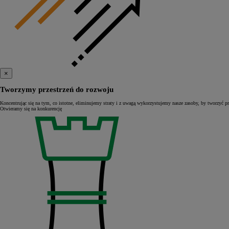
Od
105 300 zł
Corolla Hatchback
HYBRID
×
Tworzymy przestrzeń do rozwoju
Koncentrując się na tym, co istotne, eliminujemy straty i z uwagą wykorzystujemy nasze zasoby, by tworzyć
Otwieramy się na konkurencję