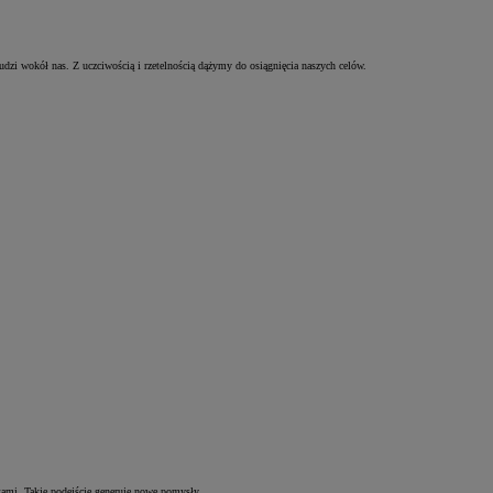
dzi wokół nas. Z uczciwością i rzetelnością dążymy do osiągnięcia naszych celów.
kami. Takie podejście generuje nowe pomysły.