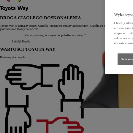
Wykorzystu
DROGA CIĄGŁEGO DOSKONALENIA
Chcemy ułatwi
Toyota Way to unikalny zestaw wartości, fundament kultury korporacyjnej. Określa on nie tylko sposób prowad
umieszczane 
pracowników Toyoty na świecie.
ulepszać funk
„Zanim powiesz, że czegoś nie potrafisz – spróbuj.”
celów reklamo
Sakichi Toyoda
ich ustawieni
WARTOŚCI TOYOTA WAY
Działamy dla innych
Ustawie