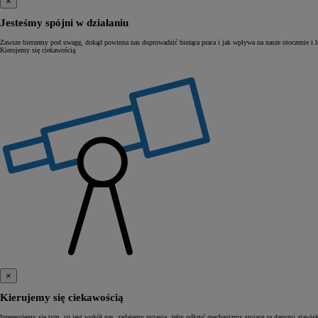
×
Jesteśmy spójni w działaniu
Zawsze bierzemy pod uwagę, dokąd powinna nas doprowadzić bieżąca praca i jak wpływa na nasze otoczenie i lu
Kierujemy się ciekawością
Od
81 900 zł
Yaris Cross
HYBRID
×
Kierujemy się ciekawością
Interesujemy się tym, co jest wokół nas, zadajemy pytania, żeby odkryć mechanizmy stojące za danymi zjawis