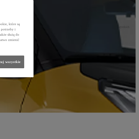
okie, które są
łeczeństwa i środowiska. Wartości Toyota Way są obecne w każdym aspekcie codziennej pracy wszystkich
potrzeby i
także służą do
łatwo zmienić
uj wszystkie