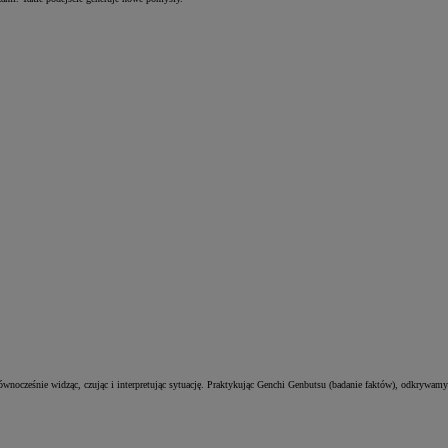
wnocześnie widząc, czując i interpretując sytuację. Praktykując Genchi Genbutsu (badanie faktów), odkrywamy 