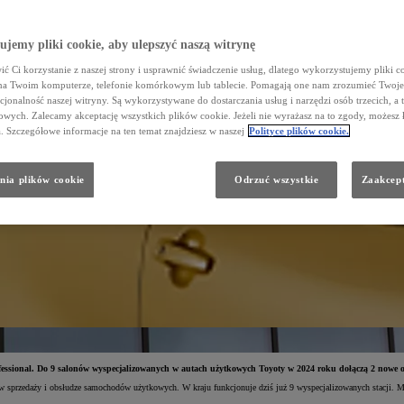
jemy pliki cookie, aby ulepszyć naszą witrynę
ć Ci korzystanie z naszej strony i usprawnić świadczenie usług, dlatego wykorzystujemy pliki co
na Twoim komputerze, telefonie komórkowym lub tablecie. Pomagają one nam zrozumieć Twoje 
cjonalność naszej witryny. Są wykorzystywane do dostarczania usług i narzędzi osób trzecich, a 
wych. Zalecamy akceptację wszystkich plików cookie. Jeżeli nie wyrażasz na to zgody, możesz 
a. Szczegółowe informacje na ten temat znajdziesz w naszej
Polityce plików cookie.
nia plików cookie
Odrzuć wszystkie
Zaakcept
ofessional. Do 9 salonów wyspecjalizowanych w autach użytkowych Toyoty w 2024 roku dołączą 2 nowe ob
ię w sprzedaży i obsłudze samochodów użytkowych. W kraju funkcjonuje dziś już 9 wyspecjalizowanych stacji. M