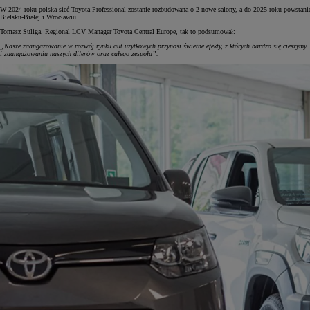
W 2024 roku polska sieć Toyota Professional zostanie rozbudowana o 2 nowe salony, a do 2025 roku powstani
Bielsku-Białej i Wrocławiu.
Tomasz Suliga, Regional LCV Manager Toyota Central Europe, tak to podsumował:
„Nasze zaangażowanie w rozwój rynku aut użytkowych przynosi świetne efekty, z których bardzo się cieszymy.
i zaangażowaniu naszych dilerów oraz całego zespołu”.