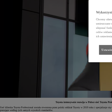
Wykorzystu
Chcemy ułatwi
umieszczane 
ulepszać funk
celów reklamo
ich ustawieni
Ustawie
Toyota intensywnie rozwija w Polsce sieć Toyota Pr
Sieć dilerska Toyota Professional została stworzona przez polski oddział Toyoty w 2019 roku i specjalizuje s
pracujące według tych samych wysokich standardów.