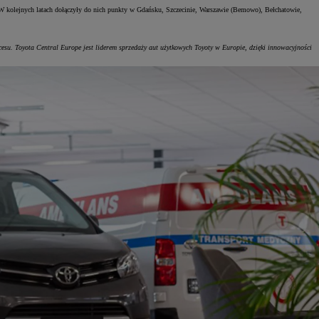
. W kolejnych latach dołączyły do nich punkty w Gdańsku, Szczecinie, Warszawie (Bemowo), Bełchatowie,
cesu. Toyota Central Europe jest liderem sprzedaży aut użytkowych Toyoty w Europie, dzięki innowacyjności