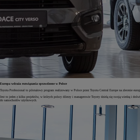
Europa wdraża rozwiązania sprawdzone w Polsce
Toyota Professional to pilotażowy program realizowany w Polsce przez Toyota Central Europe na zlecenie euro
Jest to jeden z kilku projektów, w których polscy dilerzy i managerowie Toyoty dzielą się swoją wiedzą i do
Od
81 900 zł
do samochodów użytkowych.
Yaris Cross
HYBRID