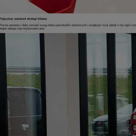
Najwyższy standard obsługi klienta
Toyota zamierza i dalej rozwijać swoją ofertę samochodów użytkowych i zwiększyć swój udział w tej części r
etapie zakupu oraz użytkowania auta.