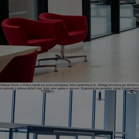
Oddział Toyoty w Polsce testuje już nowe rozwiązania, które usprawnią m.in. obsługę serwisową aut użytko
co pozwala o połowę skrócić czas, który auto spędza w serwisie. Rygorystyczne procedury usługi Express Serv