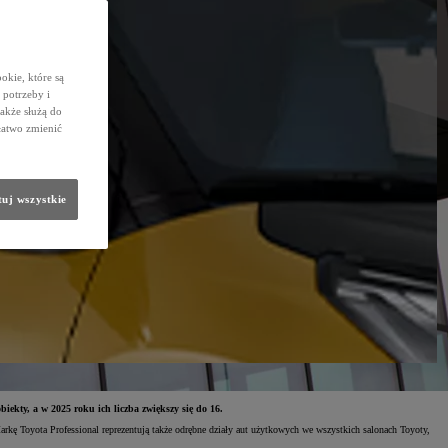
okie, które są
potrzeby i
także służą do
łatwo zmienić
uj wszystkie
iekty, a w 2025 roku ich liczba zwiększy się do 16.
arkę Toyota Professional reprezentują także odrębne działy aut użytkowych we wszystkich salonach Toyoty,