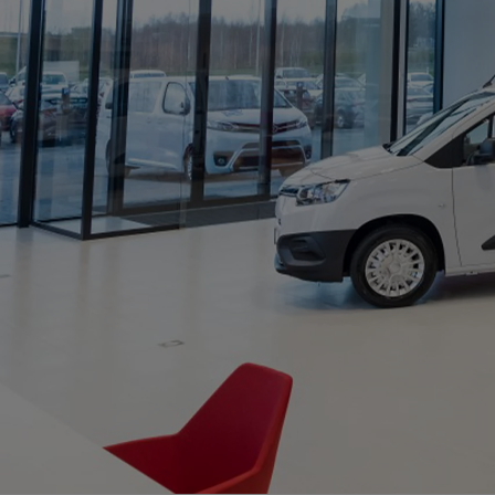
Od
105 300 zł
Corolla Hatchback
HYBRID