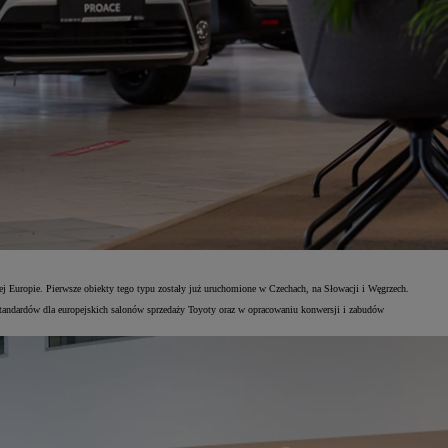
łej Europie. Pierwsze obiekty tego typu zostały już uruchomione w Czechach, na Słowacji i Węgrzech.
 standardów dla europejskich salonów sprzedaży Toyoty oraz w opracowaniu konwersji i zabudów