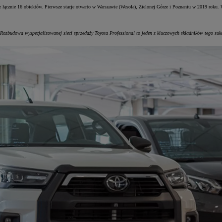
e łącznie 16 obiektów. Pierwsze stacje otwarto w Warszawie (Wesoła), Zielonej Górze i Poznaniu w 2019 roku
 Rozbudowa wyspecjalizowanej sieci sprzedaży Toyota Professional to jeden z kluczowych składników tego suk