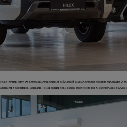
pejskiej centrali firmy. Po przeanalizowaniu polskich doświadczeń Toyota wprowadzi podobne rozwiązania w ca
świadczeniem z europejskimi kolegami. Polski oddział firmy odegrał także istotną rolę w wypracowaniu nowych