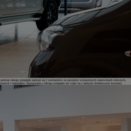
 podczas takiego przeglądu zajmuje się 2 mechaników na specjalnie wyznaczonych stanowiskach roboczych,
miennych i materiałów. Skorzystanie z takiego przeglądu nie wiąże się z żadnymi dodatkowymi kosztami.