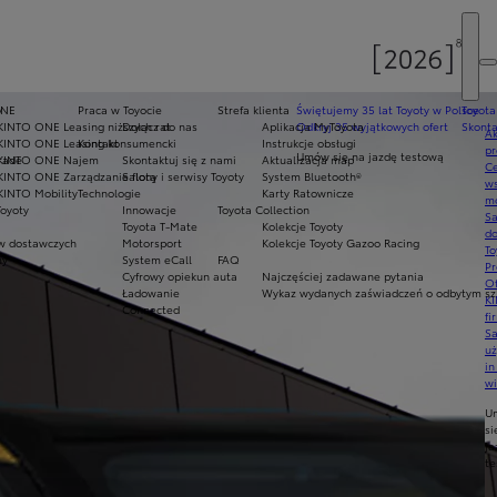
y
ONE
Praca w Toyocie
Strefa klienta
Świętujemy 35 lat Toyoty w Polsce
Toyota
KINTO ONE Leasing niższych rat
Dołącz do nas
Aplikacja MyToyota
Odkryj 35 wyjątkowych ofert
Skonta
Ak
KINTO ONE Leasing konsumencki
Kontakt
Instrukcje obsługi
pr
Umów się na jazdę testową
rade
KINTO ONE Najem
Skontaktuj się z nami
Aktualizacja map
Ce
KINTO ONE Zarządzanie flotą
Salony i serwisy Toyoty
System Bluetooth®
ws
KINTO Mobility
Technologie
Karty Ratownicze
mo
Toyoty
Innowacje
Toyota Collection
S
Toyota T-Mate
Kolekcje Toyoty
do
 dostawczych
Motorsport
Kolekcje Toyoty Gazoo Racing
To
my
System eCall
FAQ
Pr
Cyfrowy opiekun auta
Najczęściej zadawane pytania
Of
Ładowanie
Wykaz wydanych zaświadczeń o odbytym szk
KI
Connected
fi
S
u
in
w
U
si
ja
te