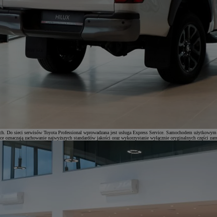
wych. Do sieci serwisów Toyota Professional wprowadzana jest usługa Express Service. Samochodem użytkowym
ice oznaczają zachowanie najwyższych standardów jakości oraz wykorzystanie wyłącznie oryginalnych części za