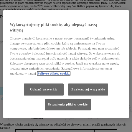
prowadzone są prace modernizacyjne mające na celu zapewnienie wyższego standardu jazdy. Z ciekawostek
warto wspomnieć o tym, że do 2028 roku wzdłuż całej trasy Via Baltica pojawi się łączność 5G, która
ma za zadanie ułatwić podróż pojazdami autonomicznymi.
Przebieg trasy Via Baltica:
Wykorzystujemy pliki cookie, aby ulepszyć naszą
witrynę
Chcemy ułatwić Ci korzystanie z naszej strony i usprawnić świadczenie usług,
dlatego wykorzystujemy pliki cookie, które są umieszczane na Twoim
komputerze, telefonie komórkowym lub tablecie. Pomagają one nam zrozumieć
Twoje potrzeby i ulepszać funkcjonalność naszej witryny. Są wykorzystywane do
dostarczania usług i narzędzi osób trzecich, a także służą do celów reklamowych.
Zalecamy akceptację wszystkich plików cookie. Jeżeli nie wyrażasz na to zgody,
możesz łatwo zmienić ich ustawienia. Szczegółowe informacje na ten temat
znajdziesz w naszej
Polityce plików cookie.
Odrzuć wszystkie
Zaakceptuj wszystkie
Ustawienia plików cookie
W poniższej tabelce znajdują się orientacyjne odległości do głównych miast i przejść granicznych leżących
na trasie: