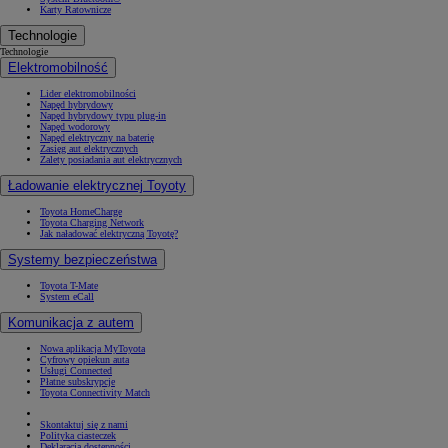
Karty Ratownicze
Technologie
Technologie
Elektromobilność
Lider elektromobilności
Napęd hybrydowy
Napęd hybrydowy typu plug-in
Napęd wodorowy
Napęd elektryczny na baterię
Zasięg aut elektrycznych
Zalety posiadania aut elektrycznych
Ładowanie elektrycznej Toyoty
Toyota HomeCharge
Toyota Charging Network
Jak naładować elektryczną Toyotę?
Systemy bezpieczeństwa
Toyota T-Mate
System eCall
Komunikacja z autem
Nowa aplikacja MyToyota
Cyfrowy opiekun auta
Usługi Connected
Płatne subskrypcje
Toyota Connectivity Match
Skontaktuj się z nami
Polityka ciasteczek
Deklaracja dostępności