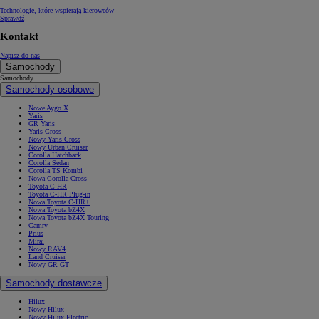
Technologie, które wspierają kierowców
Sprawdź
Kontakt
Napisz do nas
Samochody
Samochody
Samochody osobowe
Nowe Aygo X
Yaris
GR Yaris
Yaris Cross
Nowy Yaris Cross
Nowy Urban Cruiser
Corolla Hatchback
Corolla Sedan
Corolla TS Kombi
Nowa Corolla Cross
Toyota C-HR
Toyota C-HR Plug-in
Nowa Toyota C-HR+
Nowa Toyota bZ4X
Nowa Toyota bZ4X Touring
Camry
Prius
Mirai
Nowy RAV4
Land Cruiser
Nowy GR GT
Samochody dostawcze
Hilux
Nowy Hilux
Nowy Hilux Electric