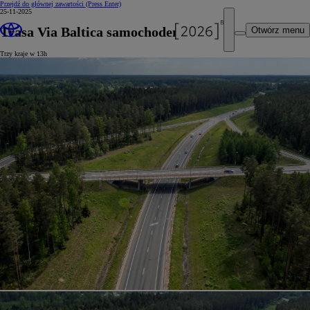
Przejdź do głównej zawartości
(Press Enter)
25-11-2025
Trasa Via Baltica samochodem
Otwórz menu
Trzy kraje w 13h