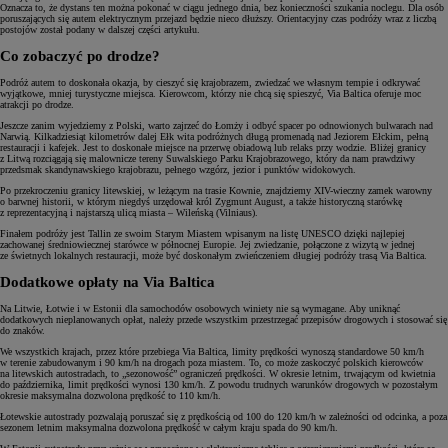
Oznacza to, że dystans ten można pokonać w ciągu jednego dnia, bez konieczności szukania noclegu. Dla osób
poruszających się autem elektrycznym przejazd będzie nieco dłuższy. Orientacyjny czas podróży wraz z liczbą
postojów został podany w dalszej części artykułu.
Co zobaczyć po drodze?
Podróż autem to doskonała okazja, by cieszyć się krajobrazem, zwiedzać we własnym tempie i odkrywać
wyjątkowe, mniej turystyczne miejsca. Kierowcom, którzy nie chcą się spieszyć, Via Baltica oferuje moc
atrakcji po drodze.
Jeszcze zanim wyjedziemy z Polski, warto zajrzeć do Łomży i odbyć spacer po odnowionych bulwarach nad
Narwią. Kilkadziesiąt kilometrów dalej Ełk wita podróżnych długą promenadą nad Jeziorem Ełckim, pełną
restauracji i kafejek. Jest to doskonałe miejsce na przerwę obiadową lub relaks przy wodzie. Bliżej granicy
z Litwą rozciągają się malownicze tereny Suwalskiego Parku Krajobrazowego, który da nam prawdziwy
przedsmak skandynawskiego krajobrazu, pełnego wzgórz, jezior i punktów widokowych.
Po przekroczeniu granicy litewskiej, w leżącym na trasie Kownie, znajdziemy XIV-wieczny zamek warowny
o barwnej historii, w którym niegdyś urzędował król Zygmunt August, a także historyczną starówkę
z reprezentacyjną i najstarszą ulicą miasta – Wileńską (Vilniaus).
Finałem podróży jest Tallin ze swoim Starym Miastem wpisanym na listę UNESCO dzięki najlepiej
zachowanej średniowiecznej starówce w północnej Europie. Jej zwiedzanie, połączone z wizytą w jednej
ze świetnych lokalnych restauracji, może być doskonałym zwieńczeniem długiej podróży trasą Via Baltica.
Dodatkowe opłaty na Via Baltica
Na Litwie, Łotwie i w Estonii dla samochodów osobowych winiety nie są wymagane. Aby uniknąć
dodatkowych nieplanowanych opłat, należy przede wszystkim przestrzegać przepisów drogowych i stosować się
do znaków.
We wszystkich krajach, przez które przebiega Via Baltica, limity prędkości wynoszą standardowe 50 km/h
w terenie zabudowanym i 90 km/h na drogach poza miastem. To, co może zaskoczyć polskich kierowców
na litewskich autostradach, to „sezonowość” ograniczeń prędkości. W okresie letnim, trwającym od kwietnia
do października, limit prędkości wynosi 130 km/h. Z powodu trudnych warunków drogowych w pozostałym
okresie maksymalna dozwolona prędkość to 110 km/h.
Łotewskie autostrady pozwalają poruszać się z prędkością od 100 do 120 km/h w zależności od odcinka, a poza
sezonem letnim maksymalna dozwolona prędkość w całym kraju spada do 90 km/h.