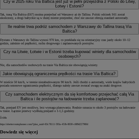
Czy w 2025 roku Via Baltica jest już w pełni przejezdna z Polski do Litwy,
Łotwy i Estonii?
Tak, trasą Via Baltica (E67) można przejechać od Warszawy aż do Tallina. Polski odcinek S61 został
ukończony, a drogi bałtyckie są w dużej mierze przejezdne, choć nie zawsze oferują standard autostrady.
Ile realnie trwa podróż samochodem z Warszawy do Tallina trasą Via
Baltica?
Dystans z Warszawy do Tallina wynosi 970 km, co przekłada się na orientacyjny czas jazdy około 10–12
godzin, zależnie od prędkości, ruchu drogowego i zaplanowanych postojów.
Czy na Litwie, Łotwie i w Estonii trzeba kupować winiety dla samochodów
osobowych?
Nie, dla samochodów osobowych na trasie Via Baltica nie obowiązują winiety.
Jakie obowiązują ograniczenia prędkości na trasie Via Baltica?
W mieście 50 km/h, w terenie niezabudowanym 90 km/h. Jeśli chodzi o autostrady, wiele krajów bałtyckich
posiada sezonowe ograniczenia prędkości, dlatego należy zawsze zwracać uwagę na znaki drogowe.
Czy samochodem elektrycznym da się komfortowo przejechać całą Via
Baltica i ile postojów na ładowanie trzeba zaplanować?
Tak, przejazd EV jest możliwy, lecz wymaga planowania. Realnie oznacza to około 3 postojów na ładowanie
w trasie. Łącznie przerwy wydłużą przejazd o 1-1,5 godziny.
Źródła
https://abetterrouteplanner.com/?plan_uuid=83c78111-593a-453b-8030-c689d22798fd
Dowiedz się więcej