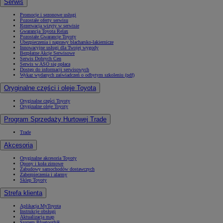
Serwis
Promocje i sezonowe usługi
Pozostałe oferty serwisu
Rezerwacja wizyty w serwisie
Gwarancja Toyota Relax
Pozostałe Gwarancje Toyoty
Ubezpieczenia i naprawy blacharsko-lakiernicze
Innowacyjne usługi dla Twojej wygody
Bezpłatne Akcje Serwisowe
Serwis Dobrych Cen
Serwis w ASO się opłaca
Dostęp do informacji serwisowych
Wykaz wydanych zaświadczeń o odbytym szkoleniu (pdf)
Oryginalne części i oleje Toyota
Oryginalne części Toyoty
Oryginalne oleje Toyoty
Program Sprzedaży Hurtowej Trade
Trade
Akcesoria
Oryginalne akcesoria Toyoty
Opony i koła zimowe
Zabudowy samochodów dostawczych
Zabezpieczenia i alarmy
Sklep Toyoty
Strefa klienta
Aplikacja MyToyota
Instrukcje obsługi
Aktualizacja map
System Bluetooth®