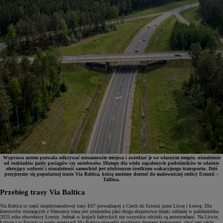
Wyprawa autem pozwala odkrywać niesamowite miejsca i zwiedzać je we własnym tempie, niezależnie
od rozkładów jazdy pociągów czy autobusów. Dlatego dla wielu zapalonych podróżników to właśnie
oferujący wolność i niezależność samochód jest ulubionym środkiem wakacyjnego transportu. Dziś
przyjrzymy się popularnej trasie Via Baltica, którą możemy dotrzeć do malowniczej stolicy Estonii –
Tallina.
Przebieg trasy Via Baltica
Via Baltica to część międzynarodowej trasy E67 prowadzącej z Czech do Estonii przez Litwę i Łotwę. Dla
kierowców ruszających z Warszawy trasa jest przejezdna jako droga ekspresowa dzięki oddanej w październiku
2025 roku obwodnicy Łomży. Jednak w krajach bałtyckich nie wszystkie odcinki są autostradami. Na Litwie,
Łotwie i w Estonii w wielu miejscach Via Baltica prowadzi zwykłymi drogami krajowymi, choć tam także