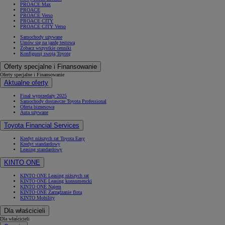
PROACE Max
PROACE
PROACE Verso
PROACE CITY
PROACE CITY Verso
Samochody używane
Umów się na jazdę testową
Zobacz wszystkie cenniki
Konfiguruj swoją Toyotę
Oferty specjalne i Finansowanie
Oferty specjalne i Finansowanie
Aktualne oferty
Finał wyprzedaży 2025
Samochody dostawcze Toyota Professional
Oferta biznesowa
Auta używane
Toyota Financial Services
Kredyt niższych rat Toyota Easy
Kredyt standardowy
Leasing standardowy
KINTO ONE
KINTO ONE Leasing niższych rat
KINTO ONE Leasing konsumencki
KINTO ONE Najem
KINTO ONE Zarządzanie flotą
KINTO Mobility
Dla właścicieli
Dla właścicieli