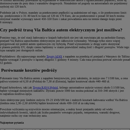
W Estonii autostrady przeważnie są wyposażone w elektroniczne tablice z ograniczeniami prędkości, które są
dostosowywane do pory dnia i warunków drogowych. Niezależnie od pogody na autostradach nie pojedziemy
szybciej niż 120 km/h.
Podobnie jak w Polsce, mandaty za przekroczenie prędkości są uzależnione od tego, o ile przekroczono limit:
np. przekroczenie o 31–40 km/h to kara od 120 do 170 Euro, ale za przekroczenie o ponad 50 km/h można
otrzymać mandat wynoszący nawet 450–550 Euro i zakaz prowadzenia auta na terenie danego kraju przez
6 miesięcy.
Czy podróż trasą Via Baltica autem elektrycznym jest możliwa?
Pomimo tego, że sieć stacji ładowania w krajach bałtyckich nie jest tak rozwinięta jak na zachodzie Europy,
przejazd Via Baltica samochodem elektrycznym jest całkowicie wykonalny. Wymaga tylko nieco więcej
przygotowań niż podróż autem spalinowym czy hybrydą. Przed wyruszeniem w drogę warto skorzystać
z planera podróży EV, dzięki czemu będziemy w stanie przewidzieć realną ilość i długość postojów. Wiele tego
typu narzędzi jest dostępnych online.
Przykładowo: dla najnowszego modelu
Toyoty bZ4X
z napędem na przednią oś przejazd z Warszawy do Tallina
będzie wymagał 3 postojów o łącznej długości 1 godziny 4 minuty. Cała trasa powinna potrwać niewiele ponad
12 godzin.
Porównanie kosztów podróży
Pokonanie trasy Via Baltica autem z napędem benzynowym, przy założeniu, że zużyje ono 7 l/100 km, a cena
paliwa wyniesie od 6,50 zł (Polska) do 7,30 zł (Estonia), będzie kosztować około 440–460 zł.
Pojazd hybrydowy, taki jak
Toyota RAV4 Hybrid
, którego autostradowe zużycie wynosi około 5 l/100 km,
będzie wymagał mniejszych nakładów. Dystans prawie 1000 km można pokonać za 310–340 złotych i jest
to najtańsza możliwa opcja.
Auto elektryczne przy średnim zużyciu 19–21 kWh/100 km i realnych kosztach ładowania wzdłuż Via Baltica
(średnia cena 2,30–2,50 zł/kWh) będzie kosztować około 430–510 zł za całą trasę.
Powyższe wyliczenia są oczywiście mocno orientacyjne, a realny koszt przejazdu zależy od wielu
indywidualnych kwestii, takich jak liczba pasażerów wewnątrz pojazdu, temperatura, warunki drogowe,
natężenie ruchu czy stan techniczny auta.
Najczęstsze pytania