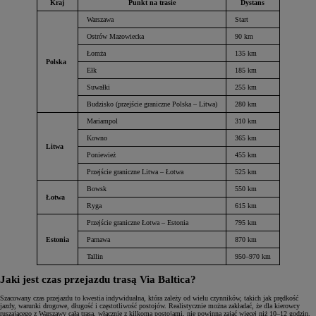
Kraj
Punkt na trasie
Dystans
Warszawa
Start
Ostrów Mazowiecka
90 km
Łomża
135 km
Polska
Ełk
185 km
Suwałki
255 km
Budzisko (przejście graniczne Polska – Litwa)
280 km
Mariampol
310 km
Kowno
365 km
Litwa
Poniewież
455 km
Przejście graniczne Litwa – Łotwa
525 km
Bowsk
550 km
Łotwa
Ryga
615 km
Przejście graniczne Łotwa – Estonia
795 km
Estonia
Parnawa
870 km
Tallin
950–970 km
Jaki jest czas przejazdu trasą Via Baltica?
Szacowany czas przejazdu to kwestia indywidualna, która zależy od wielu czynników, takich jak prędkość
jazdy, warunki drogowe, długość i częstotliwość postojów. Realistycznie można zakładać, że dla kierowcy
ruszającego z Warszawy cała trasa, włącznie z kilkoma postojami, nie powinna zająć więcej niż 10–12 godzin.