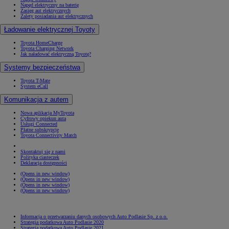
Napęd elektryczny na baterię
Zasięg aut elektrycznych
Zalety posiadania aut elektrycznych
Ładowanie elektrycznej Toyoty
Toyota HomeCharge
Toyota Charging Network
Jak naładować elektryczną Toyotę?
Systemy bezpieczeństwa
Toyota T-Mate
System eCall
Komunikacja z autem
Nowa aplikacja MyToyota
Cyfrowy opiekun auta
Usługi Connected
Płatne subskrypcje
Toyota Connectivity Match
Skontaktuj się z nami
Polityka ciasteczek
Deklaracja dostępności
(Opens in new window)
(Opens in new window)
(Opens in new window)
(Opens in new window)
Informacja o przetwarzaniu danych osobowych Auto Podlasie Sp. z o.o.
Strategia podatkowa Auto Podlasie 2020
Strategia podatkowa Auto Podlasie 2021