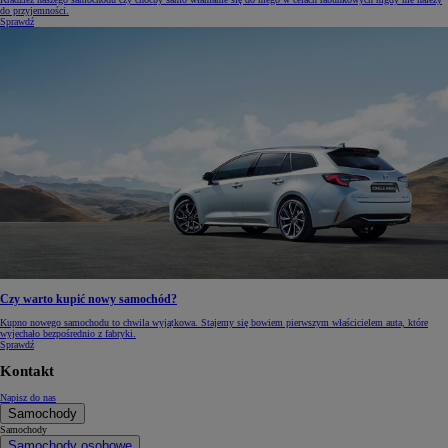
do przyjemności.
Sprawdź
Czy warto kupić nowy samochód?
Kupno nowego samochodu to chwila wyjątkowa. Stajemy się bowiem pierwszym właścicielem auta, które
wyjechało bezpośrednio z fabryki.
Sprawdź
Kontakt
Napisz do nas
Samochody
Samochody
Samochody osobowe