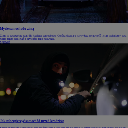
Mycie samochodu zimą
Zima to szczególny czas dla każdego samochodu. Oprócz dbania o najwyższą sprawność i stan techniczny auta
warto także pamiętać o czystości jego nadwozia.
Sprawdź
Jak zabezpieczyć samochód przed kradzieżą
Kradzież naszego samochodu czy choćby samo włamanie się do niego w celach rabunkowych nigdy nie należy