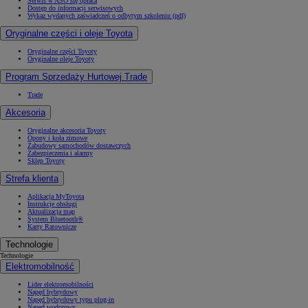
Serwis w ASO się opłaca
Dostęp do informacji serwisowych
Wykaz wydanych zaświadczeń o odbytym szkoleniu (pdf)
Oryginalne części i oleje Toyota
Oryginalne części Toyoty
Oryginalne oleje Toyoty
Program Sprzedaży Hurtowej Trade
Trade
Akcesoria
Oryginalne akcesoria Toyoty
Opony i koła zimowe
Zabudowy samochodów dostawczych
Zabezpieczenia i alarmy
Sklep Toyoty
Strefa klienta
Aplikacja MyToyota
Instrukcje obsługi
Aktualizacja map
System Bluetooth®
Karty Ratownicze
Technologie
Technologie
Elektromobilność
Lider elektromobilności
Napęd hybrydowy
Napęd hybrydowy typu plug-in
Napęd wodorowy