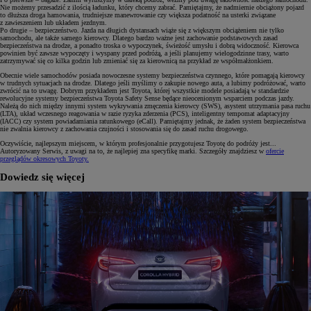
Nie możemy przesadzić z ilością ładunku, który chcemy zabrać. Pamiętajmy, że nadmiernie obciążony pojazd
to dłuższa droga hamowania, trudniejsze manewrowanie czy większa podatność na usterki związane
z zawieszeniem lub układem jezdnym.
Po drugie – bezpieczeństwo. Jazda na długich dystansach wiąże się z większym obciążeniem nie tylko
samochodu, ale także samego kierowcy. Dlatego bardzo ważne jest zachowanie podstawowych zasad
bezpieczeństwa na drodze, a ponadto troska o wypoczynek, świeżość umysłu i dobrą widoczność. Kierowca
powinien być zawsze wypoczęty i wyspany przed podróżą, a jeśli planujemy wielogodzinne trasy, warto
zatrzymywać się co kilka godzin lub zmieniać się za kierownicą na przykład ze współmałżonkiem.
Obecnie wiele samochodów posiada nowoczesne systemy bezpieczeństwa czynnego, które pomagają kierowcy
w trudnych sytuacjach na drodze. Dlatego jeśli myślimy o zakupie nowego auta, a lubimy podróżować, warto
zwrócić na to uwagę. Dobrym przykładem jest Toyota, której wszystkie modele posiadają w standardzie
rewolucyjne systemy bezpieczeństwa Toyota Safety Sense będące nieocenionym wsparciem podczas jazdy.
Należą do nich między innymi system wykrywania zmęczenia kierowcy (SWS), asystent utrzymania pasa ruchu
(LTA), układ wczesnego reagowania w razie ryzyka zderzenia (PCS), inteligentny tempomat adaptacyjny
(IACC) czy system powiadamiania ratunkowego (eCall). Pamiętajmy jednak, że żaden system bezpieczeństwa
nie zwalnia kierowcy z zachowania czujności i stosowania się do zasad ruchu drogowego.
Oczywiście, najlepszym miejscem, w którym profesjonalnie przygotujesz Toyotę do podróży jest...
Autoryzowany Serwis, z uwagi na to, że najlepiej zna specyfikę marki. Szczegóły znajdziesz w
ofercie
przeglądów okresowych Toyoty.
Dowiedz się więcej