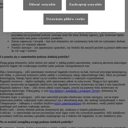
Elementy wyposażenia samochodu, które powinniśmy mieć ze sobą podczas dalekiej podróży, możemy
Odrzuć wszystkie
Zaakceptuj wszystkie
podzielić w zasadzie na dwie kategorie. Do pierwszej z nich należą wszelkie akcesoria obowiązkowe.
Apteczka – sprawdźmy jej zawartość, uzupełnijmy braki, wymieńmy rzeczy, których ważność już
minęła.
Ustawienia plików cookie
Gaśnica – powinna posiadać aktualną homologację, czyli gwarancję terminu ważności wraz z
legalizacją.
Trójkąt ostrzegawczy – skontrolujmy jego stan i umieśćmy w dobrze dostępnym miejscu, żeby
zawsze był pod ręką.
Kamizelki odblaskowe – powinniśmy zabrać ich tyle, ilu będzie pasażerów w samochodzie,
przydadzą się na przykład podczas wymiany koła lub innej drobnej naprawy, gdy konieczne będzie
opuszczenie auta przez wszystkich pasażerów.
Zestaw naprawczy i lewarek – bez tych elementów nie wymienimy koła lub nie wykonamy drobnej
naprawy we własnym zakresie.
Foteliki dziecięce – nie zapomnijmy sprawdzić, czy foteliki dla naszych pociech są jeszcze adekwatne
do ich wagi i wzrostu.
Co przyda się w samochodzie podczas dalekiej podróży?
Drugą grupę elementów, które dobrze jest zabrać w daleką podróż samochodem, stanowią akcesoria ułatwiające
przewóz bagażu lub zwiększające komfort jazdy podczas wielogodzinnych tras.
Hak z homologacją – jeśli zamierzamy montować bagażnik rowerowy na hak, holować przyczepę kempingową
lub łódkę, w pierwszej kolejności należy zadbać o wcześniejszy zakup odpowiedniego haka. Musi on posiadać
homologację, dlatego lepiej zabrać się za wszelkie formalności z większym wyprzedzeniem.
Bagażnik rowerowy – będzie niezbędny, jeśli zamierzamy zabrać ze sobą rowery. Mogą to być specjalne
uchwyty montowane na bagażniku dachowym lub bagażnik rowerowy montowany na haku z tyłu samochodu.
Bagażnik dachowy i boks – jeśli chcesz zabrać więcej bagażu, przyda się pojemny boks montowany do
bagażnika dachowego. Pełną gamę, w tym
box dachowy, bagażniki i organizery Toyoty
, dobierzesz do
konkretnego modelu.
Aktualne mapy w nawigacji – jeśli nasz samochód posiada wbudowany system nawigacji, już na etapie
planowania podróży wakacyjnej warto zatroszczyć się o aktualizację map, aby uniknąć niespodzianek w trasie.
Ubezpieczenie – zadbajmy o wszelkie możliwe
polisy ubezpieczeniowe
czy assistance, wtedy podróż będzie
przebiegać pod znakiem większego spokoju.
Rolety szyb – istotny element podczas słonecznych dni, zwłaszcza w krajach południowych.
Lodówka – w samochodzie zawsze powinniśmy mieć zapas wody dla wszystkich pasażerów. Jeśli dodatkowo
posiadamy lodówkę zasilaną z gniazdka znajdującego się w kabinie lub bagażniku, to jest dodatkowy plus.
Na co zwrócić szczególną uwagę podczas dalekich podróży?
Po pierwsze – bagaże. Zanim wyruszymy w daleką podróż, weźmy pod uwagę ładowność naszego samochodu.