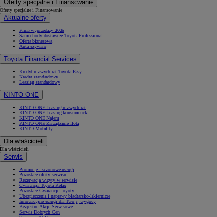
Oferty specjalne i Finansowanie
Oferty specjalne i Finansowanie
Aktualne oferty
Finał wyprzedaży 2025
Samochody dostawcze Toyota Professional
Oferta biznesowa
Auta używane
Toyota Financial Services
Kredyt niższych rat Toyota Easy
Kredyt standardowy
Leasing standardowy
KINTO ONE
KINTO ONE Leasing niższych rat
KINTO ONE Leasing konsumencki
KINTO ONE Najem
KINTO ONE Zarządzanie flotą
KINTO Mobility
Dla właścicieli
Dla właścicieli
Serwis
Promocje i sezonowe usługi
Pozostałe oferty serwisu
Rezerwacja wizyty w serwisie
Gwarancja Toyota Relax
Pozostałe Gwarancje Toyoty
Ubezpieczenia i naprawy blacharsko-lakiernicze
Innowacyjne usługi dla Twojej wygody
Bezpłatne Akcje Serwisowe
Serwis Dobrych Cen