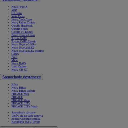
Nowe Aygo X
Yaris
GR Yaris
Yaris Cross
Nowy Yaris Cross
Nowy Urban Cruiser
Corolla Hatchback
Corolla Sedan
Corolla TS Kombi
Nowa Corolla Cross
Toyota C-HR
Toyota C-HR Plug-in
Nowa Toyota C-HR+
Nowa Toyota bZ4X
Nowa Toyota bZ4X Touring
Camry
Prius
Mirai
Nowy RAV4
Land Cruiser
Nowy GR GT
Samochody dostawcze
Hilux
Nowy Hilux
Nowy Hilux Electric
PROACE Max
PROACE
PROACE Verso
PROACE CITY
PROACE CITY Verso
Samochody używane
Umów się na jazdę testową
Zobacz wszystkie cenniki
Konfiguruj swoją Toyotę