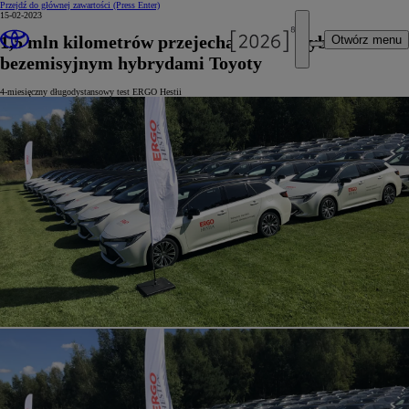
Przejdź do głównej zawartości
(Press Enter)
15-02-2023
1,5 mln kilometrów przejechanych w trybie
Otwórz menu
bezemisyjnym hybrydami Toyoty
4-miesięczny długodystansowy test ERGO Hestii