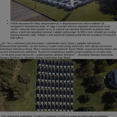
Udział rzeczoznawców firmy ubezpieczeniowej w długodystansowym teście zwiększył ich
umiejętności ekonomicznej jazdy. W ciągu 4 miesięcy kierowcy regularnie monitorowali swoje
wyniki i testowali różne sposoby na to, by pokonać jak najwięcej kilometrów na jednym baku
paliwa, a także jak najrzadziej korzystać z napędu spalinowego. Aż 60% z nich wykazało się wyraźną
poprawą ekonomii jazdy. Najlepsi z nich uzyskiwali przebieg ponad 800 km na jednym 35-litrowym
baku paliwa.
„Od 7 lat w codziennej pracy korzystamy z samochodów marki Toyota z napędem hybrydowym.
Postanowiliśmy sprawdzić, czy nasi kierowcy w pełni wykorzystują możliwości, które oferuje nowoczesna
technologia hybrydowa Toyoty. Wraz z autoryzowanym dealerem Toyota Walder zorganizowaliśmy konkurs dla
naszych rzeczoznawców mobilnych. To pierwsze kompleksowe badanie przeprowadzone na tak dużą skalę
i na tak dużej grupie kierowców z wykorzystaniem aplikacji MyToyota”
– powiedział Mirosław Krzewiński,
Zastępca Dyrektora ds. Mobilnej Obsługi Szkód firmy Ergo Hestia.
„Nasi pracownicy podkreślają, że udział w konkursie zwrócił ich uwagę na wpływ stylu prowadzenia