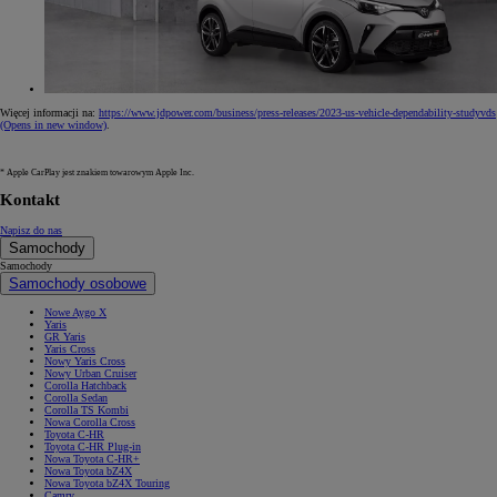
Więcej informacji na:
https://www.jdpower.com/business/press-releases/2023-us-vehicle-dependability-studyvds
(Opens in new window)
.
* Apple CarPlay jest znakiem towarowym Apple Inc.
Kontakt
Napisz do nas
Samochody
Samochody
Samochody osobowe
Nowe Aygo X
Yaris
GR Yaris
Yaris Cross
Nowy Yaris Cross
Nowy Urban Cruiser
Corolla Hatchback
Corolla Sedan
Corolla TS Kombi
Nowa Corolla Cross
Toyota C-HR
Toyota C-HR Plug-in
Nowa Toyota C-HR+
Nowa Toyota bZ4X
Nowa Toyota bZ4X Touring
Camry