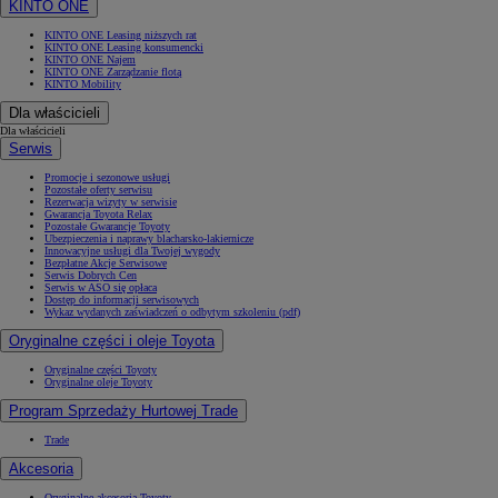
KINTO ONE
KINTO ONE Leasing niższych rat
KINTO ONE Leasing konsumencki
KINTO ONE Najem
KINTO ONE Zarządzanie flotą
KINTO Mobility
Dla właścicieli
Dla właścicieli
Serwis
Promocje i sezonowe usługi
Pozostałe oferty serwisu
Rezerwacja wizyty w serwisie
Gwarancja Toyota Relax
Pozostałe Gwarancje Toyoty
Ubezpieczenia i naprawy blacharsko-lakiernicze
Innowacyjne usługi dla Twojej wygody
Bezpłatne Akcje Serwisowe
Serwis Dobrych Cen
Serwis w ASO się opłaca
Dostęp do informacji serwisowych
Wykaz wydanych zaświadczeń o odbytym szkoleniu (pdf)
Oryginalne części i oleje Toyota
Oryginalne części Toyoty
Oryginalne oleje Toyoty
Program Sprzedaży Hurtowej Trade
Trade
Akcesoria
Oryginalne akcesoria Toyoty