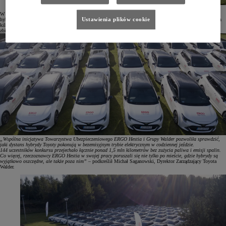
W konkursie wzięło udział 144 mobilnych rzeczoznawców. Przez 4 miesiące monitorowali oni parametry
Ustawienia plików cookie
hybrydowej jazdy przy pomocy aplikacji MyToyota na telefon. W tym czasie pokonali łącznie ponad 1,5 mln
kilometrów w trybie bezemisyjnym, co stanowiło średnio 62% całego czasu jazdy. Konkurs poprzedziło
zbieranie danych bazowych przez 6 miesięcy.
„Wspólna inicjatywa Towarzystwa Ubezpieczeniowego ERGO Hestia i Grupy Walder pozwoliła sprawdzić,
jaki dystans hybrydy Toyoty pokonują w bezemisyjnym trybie elektrycznym w codziennej jeździe.
144 uczestników konkursu przejechało łącznie ponad 1,5 mln kilometrów bez zużycia paliwa i emisji spalin.
Co więcej, rzeczoznawcy ERGO Hestia w swojej pracy poruszali się nie tylko po mieście, gdzie hybrydy są
wyjątkowo oszczędne, ale także poza nim”
– podkreślił Michał Saganowski, Dyrektor Zarządzający Toyota
Walder.