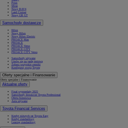
Prius
Mirai
Nowy RAV4
Land Cruiser
Nowy GR GT
Samochody dostawcze
Hilux
Nowy Hilux
Nowy Hilux Electric
PROACE Max
PROACE
PROACE Verso
PROACE CITY
PROACE CITY Verso
Samochody używane
Umów się na jazdę testową
Zobacz wszystkie cenniki
Konfiguruj swoją Toyotę
Oferty specjalne i Finansowanie
Oferty specjalne i Finansowanie
Aktualne oferty
Finał wyprzedaży 2025
Samochody dostawcze Toyota Professional
Oferta biznesowa
Auta używane
Toyota Financial Services
Kredyt niższych rat Toyota Easy
Kredyt standardowy
Leasing standardowy