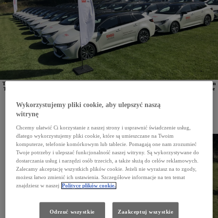
Towarzystwo ubezpieczeniowe
ERGO Hestia we współpracy z Grupą Walder, autoryzowanym dilerem
Toyoty i Lexusa, zorganizowała długodystansowy konkurs "ECO press! CO2 less". Przez 4 miesiące
pracownicy korzystający z hybrydowej floty firmy ubezpieczeniowej brali udział w konkursie
ekonomicznej jazdy, pokonując łącznie w trybie bezemisyjnym ponad 1,5 mln kilometrów.
Wykorzystujemy pliki cookie, aby ulepszyć naszą
ERGO Hestia to towarzystwo ubezpieczeniowe, które od 7 lat opiera swoją flotę na hybrydowych
witrynę
pojazdach Toyoty. Pierwszych 180 hybryd trafiło do mobilnych rzeczoznawców firmy już
w 2016 roku. Teraz we współpracy z autoryzowanym dilerem Toyota Walder ERGO Hestia
zorganizowała długodystansowy konkurs "ECO press! CO2 less", w którym pracownicy mogli się
Chcemy ułatwić Ci korzystanie z naszej strony i usprawnić świadczenie usług,
wykazać umiejętnościami ekologicznej jazdy.
dlatego wykorzystujemy pliki cookie, które są umieszczane na Twoim
komputerze, telefonie komórkowym lub tablecie. Pomagają one nam zrozumieć
Twoje potrzeby i ulepszać funkcjonalność naszej witryny. Są wykorzystywane do
dostarczania usług i narzędzi osób trzecich, a także służą do celów reklamowych.
Zalecamy akceptację wszystkich plików cookie. Jeżeli nie wyrażasz na to zgody,
możesz łatwo zmienić ich ustawienia. Szczegółowe informacje na ten temat
znajdziesz w naszej
Polityce plików cookie.
Odrzuć wszystkie
Zaakceptuj wszystkie