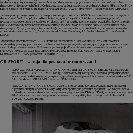
na ekonomikę jazdy i emisję spalin. 60% uczestników znacząco poprawiło wyniki czasu jazdy w trybie
elektrycznym. To ogrom wiedzy i doświadczeń, dzięki którym ograniczymy zużycie paliwa o kilka tysięcy litrów
paliwa rocznie, co przełoży się także na mniejszą emisję CO2 do atmosfery”
– dodał Mirosław Krzewiński.
„Jestem pod ogromnym wrażeniem zaangażowania pracowników ERGO Hestia w doskonalenie umiejętności
ekonomicznej jazdy hybrydą i uzyskiwanie jak najlepszych wyników. Mobilni rzeczoznawcy pokonują
codziennie ogromne dystanse zarówno w mieście, jak i na trasie, często w dużym pośpiechu. Mimo to średni
wynik wypracowany przez wszystkich uczestników konkursu to aż 62% czasu jazdy w bezemisyjnym trybie
elektrycznym. Hybrydy to optymalne samochody flotowe, które łączą niskie koszty użytkowania z komfortem
prowadzenia i niezawodnością”
– skomentował Robert Mularczyk, PR Senior Manager Toyota Central
Europe.
Towarzystwo ubezpieczeniowe ERGO Hestia od lat monitoruje ilość dwutlenku węgla emitowanego
do atmosfery przez jej pracowników i wdraża coraz to nowe projekty wpływające na jego obniżenie. Jednym
z nich była przeprowadzona w 2016 roku wymiana pojazdów mobilnych rzeczoznawców na samochody
hybrydowe Toyoty. Do 2025 roku ERGO Hestia chce zmniejszyć ślad węglowy firmy w przeliczeniu
na pracownika o 12% (w porównaniu z rokiem 2019).
GR SPORT – wersja dla pasjonatów motoryzacji
Najwyższą wersją wyposażenia Toyoty C-HR jest odmiana GR SPORT zainspirowana sportowymi
samochodami TOYOTA GAZOO Racing. Crossover w tej konfiguracji otrzymał przeprojektowane
zawieszenie i układ kierowniczy zapewniający dynamiczne prowadzenie. Auto ma także unikalne 19"
felgi aluminiowe GR SPORT z oponami 225/45 R19.
Nadwozie Toyoty C-HR GR SPORT wyróżnia się specjalnie zaprojektowanym przednim pasem
z przyciemnionym wnętrzem kloszy lamp oraz sportowym przednim spojlerem. We wnętrzu deska
rozdzielcza została wykończona listwą dekoracyjną w kolorze Platinum Pearl, a na skórzanej tapicerce
Black Alcantara zastosowano przeszycia czerwoną i szarą nicią, które nawiązują do kolorystyki
TOYOTA GAZOO Racing.