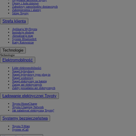
Opony i koła zimowe
Zabudowy samochodów dostawczych
Zabezpieczenia i alarmy
Sklep Toyoty
Strefa klienta
Aplikacja MyToyota
Instrukcje obsługi
Aktualizacja map
System Bluetooth®
Karty Ratownicze
Technologie
Technologie
Elektromobilność
Lider elektromobilności
Napęd hybrydowy
Napęd hybrydowy typu plug-in
Napęd wodorowy
Napęd elektryczny na baterię
Zasięg aut elektrycznych
Zalety posiadania aut elektrycznych
Ładowanie elektrycznej Toyoty
Toyota HomeCharge
Toyota Charging Network
Jak naładować elektryczną Toyotę?
Systemy bezpieczeństwa
Toyota T-Mate
System eCall