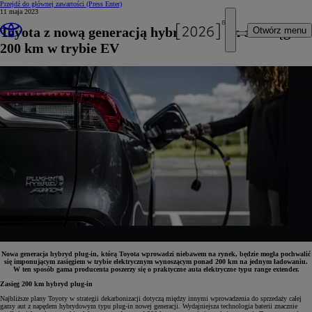
Przejdź do głównej zawartości
(Press Enter)
11 maja 2023
Toyota z nową generacją hybryd plug-in o zasięgu
Otwórz menu
200 km w trybie EV
Nowa generacja hybryd plug-in, którą Toyota wprowadzi niebawem na rynek, będzie mogła pochwalić
się imponującym zasięgiem w trybie elektrycznym wynoszącym ponad 200 km na jednym ładowaniu.
W ten sposób gama producenta poszerzy się o praktyczne auta elektryczne typu range extender.
Zasięg 200 km hybryd plug-in
Najbliższe plany Toyoty w strategii dekarbonizacji dotyczą między innymi wprowadzenia do sprzedaży całej
gamy aut z napędem hybrydowym typu plug-in nowej generacji. Wydajniejsza technologia baterii znacznie