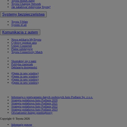
Toyota HomeCharge
Toyota Charging Network
Jak naładować elektryczną Toyotę?
Systemy bezpieczeństwa
Toyota T-Mate
System eCall
Komunikacja z autem
Nowa aplikacja MyToyota
Cyfrowy opiekun auta
Usługi Connected
Płatne subskrypcje
Toyota Connectivity Match
Skontaktuj się z nami
Polityka ciasteczek
Deklaracja dostępności
(Opens in new window)
(Opens in new window)
(Opens in new window)
(Opens in new window)
Informacja o przetwarzaniu danych osobowych Auto Podlasie Sp. z o.o.
Strategia podatkowa Auto Podlasie 2020
Strategia podatkowa Auto Podlasie 2021
Strategia podatkowa Auto Podlasie 2022
Strategia podatkowa Auto Podlasie 2023
Oświadczenie dużego przedsiębiorcy
Copyright © Toyota 2026
Informacje prawne