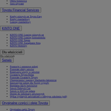
Oferta biznesowa
Auta używane
Toyota Financial Services
Kredyt niższych rat Toyota Easy
Kredyt standardowy
Leasing standardowy
KINTO ONE
KINTO ONE Leasing niższych rat
KINTO ONE Leasing konsumencki
KINTO ONE Najem
KINTO ONE Zarządzanie flotą
KINTO Mobility
Dla właścicieli
Dla właścicieli
Serwis
Promocje i sezonowe usługi
Pozostałe oferty serwisu
Rezerwacja wizyty w serwisie
Gwarancja Toyota Relax
Pozostałe Gwarancje Toyoty
Ubezpieczenia i naprawy blacharsko-lakiernicze
Innowacyjne usługi dla Twojej wygody
Bezpłatne Akcje Serwisowe
Serwis Dobrych Cen
Serwis w ASO się opłaca
Dostęp do informacji serwisowych
Wykaz wydanych zaświadczeń o odbytym szkoleniu (pdf)
Oryginalne części i oleje Toyota
Oryginalne części Toyoty