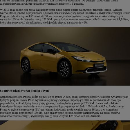
kWh, co umożliwiało pokonanie około 20 km na jednym ładowaniu. Do pełnego naładowania baterii
za pośrednictwem zwykłego gniazdka wystarczało zaledwie 1,5 godziny.
W 2016 roku model ten został zastąpiony przez nową wersję opartą na czwartej generacji Priusa. Większa
bateria litowo-jonowa o pojemności 8,8 kWh oraz efektywniejszy napęd umożliwiły zwiększenie zasięgu Priusa
Plug-in Hybrid w trybie EV nawet do 50 km, a maksymalna prędkość osiągnięta na silniku elektrycznym
wynosiła 135 km/h. Napęd o mocy 122 KM oparty był na nowo opracowanym silniku o pojemności 1,8 litra,
który charakteryzował się rekordową wydajnością cieplną na poziomie 40%.
Sportowe osiągi hybryd plug-in Toyoty
Najnowsza odsłona Priusa, która pojawi się na rynku w 2023 roku, dostępna będzie w Europie wyłącznie jako
hybryda plug-in. Nowy Prius wyróżnia się mocą większą o imponujące 80% w porównaniu do swojego
poprzednika, a układ hybrydowy piątej generacji z dużą baterią generuje 223 KM. Samochód o lekkim
i aerodynamicznym nadwoziu w stylu coupé potrafi przyspieszyć od 0 do 100 km/h w 6,7 s. Średni zasięg
Priusa w trybie elektrycznym (EV) na jednym ładowaniu może wynieść nawet 86 km, a w warunkach
miejskich może przekroczyć 100 km. Opcjonalny panel fotowoltaiczny zamontowany na dachu stanowi
dodatkowe źródło energii, zwiększając zasięg auta w trybie EV nawet o 8 km dziennie.