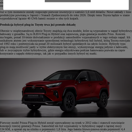
również w baterie bipolarne, testuje system wymiennych baterii do pojazdów użytkowych oraz poszukuje
innowacyjnych technologii magazynowania energii.
Już w tym momencie zostały rozpoczęte pierwsze inwestycje o wartości 5,6 mld dolarów. Nowe zakłady i linie
produkcyjne powstaną w Japonii i Stanach Zjednoczonych do roku 2026. Dzięki temu Toyota będzie w stanie
wyprodukować łącznie 40 GWh baterii rocznie w obu tych krajach.
Produkcja hybryd plug-in Toyoty trwa już przeszło dekadę
Obecnie w międzynarodowej ofercie Toyoty znajdują się dwa modele, które są wyposażone w napęd hybrydowy
ładowany z gniazdka. Są to RAV4 Plug-in Hybrid oraz najnowsza, piąta generacja modelu Prius. Koncern
ma bogate, ponad 10-letnie doświadczenie w produkcji samochodów wyposażonych w tego rodzaju napęd. Ich
unikalnym atutem jest wykorzystanie sprawdzonej technologii hybrydowej full hybrid, którą Toyota rozwijała
od 1992 roku i przetestowała na ponad 20 milionach hybryd sprzedanych na całym świecie. Hybrydy typu
plug-in mają możliwość jazdy w trybie elektrycznym bez emisji, wykorzystując energię jedynie z ładowarki,
lub w zwyczajnym trybie hybrydowym, gdzie energia odzyskiwana podczas hamowania pozwala na częste
korzystanie z napędu elektrycznego, tak jak w przypadku innych hybryd tej marki.
Pierwszy model Priusa Plug-in Hybrid został wprowadzony na rynek w 2012 roku i stanowił rozwinięcie
koncepcji trzeciej generacji Priusa. Samochód ten był wyposażony w hybrydowy napęd o łącznej mocy
134 KM, a opierał się na silniku o pojemności 1,8 litra. Jego bateria litowo-jonowa miała pojemność 4,4