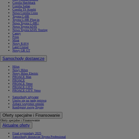
Corolla Hatchback
Corolla Sedan
Corolla TS Kombi
Nowa Corolla Cross
Toyota C-HR
Toyota C-HR Plug-in
Nowa Toyota C-HR+
Nowa Toyota bZ4X
Nowa Toyota bZ4X Touring
Camry
Prius
Mirai
Nowy RAV4
Land Cruiser
Nowy GR GT
Samochody dostawcze
Hilux
Nowy Hilux
Nowy Hilux Electric
PROACE Max
PROACE
PROACE Verso
PROACE CITY
PROACE CITY Verso
Samochody używane
Umów się na jazdę testową
Zobacz wszystkie cenniki
Konfiguruj swoją Toyotę
Oferty specjalne i Finansowanie
Oferty specjalne i Finansowanie
Aktualne oferty
Finał wyprzedaży 2025
Samochody dostawcze Toyota Professional