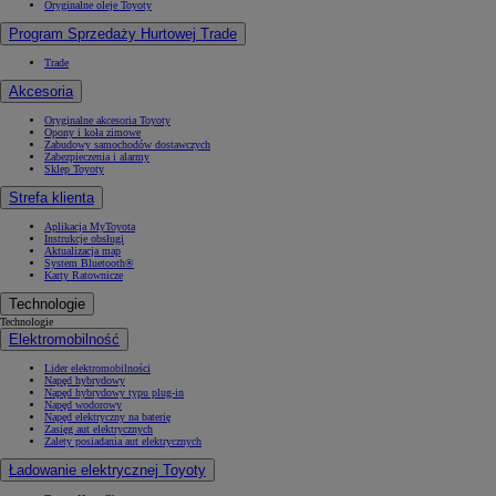
Oryginalne oleje Toyoty
Program Sprzedaży Hurtowej Trade
Trade
Akcesoria
Oryginalne akcesoria Toyoty
Opony i koła zimowe
Zabudowy samochodów dostawczych
Zabezpieczenia i alarmy
Sklep Toyoty
Strefa klienta
Aplikacja MyToyota
Instrukcje obsługi
Aktualizacja map
System Bluetooth®
Karty Ratownicze
Technologie
Technologie
Elektromobilność
Lider elektromobilności
Napęd hybrydowy
Napęd hybrydowy typu plug-in
Napęd wodorowy
Napęd elektryczny na baterię
Zasięg aut elektrycznych
Zalety posiadania aut elektrycznych
Ładowanie elektrycznej Toyoty