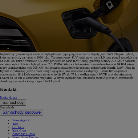
Najbardziej dynamicznym modelem hybrydowym typu plug-in w ofercie Toyoty jest RAV4 Plug-in Hybrid,
który pojawił się na rynku w 2020 roku. Ten przestronny SUV rodzinny o masie 1,9 tony potrafi rozpędzić się
od 0 do 100 km/h w zaledwie 6 s. Auto powstało na bazie RAV4 piątej generacji o mocy 222 KM z napędem
na cztery koła i układem hybrydowym 2.5 AWD-i. Wersja z ładowaniem z gniazdka oferuje aż 84 KM więcej
mocy, a maksymalna moc 306 KM jest dostępna niezależnie od poziomu naładowania baterii. RAV4 Plug-in
Hybrid w codziennej jeździe może służyć wyłącznie jako samochód elektryczny. Bateria litowo-jonowa
o pojemności 18,1 kWh zapewnia zasięg w trybie EV do 75 km według normy WLTP w cyklu mieszanym
i nawet do 98 km w warunkach miejskich. W trybie hybrydowym samochód zachowuje z kolei oszczędność
charakterystyczną dla klasycznego RAV4 Hybrid.
Kontakt
Napisz do nas
Samochody
Samochody
Samochody osobowe
Nowe Aygo X
Yaris
GR Yaris
Yaris Cross
Nowy Yaris Cross
Nowy Urban Cruiser