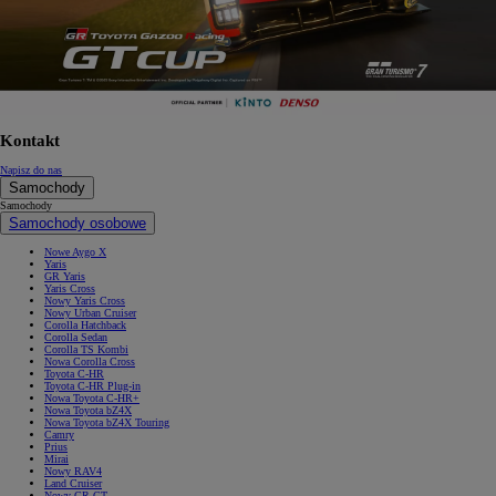
Kontakt
Napisz do nas
Samochody
Samochody
Samochody osobowe
Nowe Aygo X
Yaris
GR Yaris
Yaris Cross
Nowy Yaris Cross
Nowy Urban Cruiser
Corolla Hatchback
Corolla Sedan
Corolla TS Kombi
Nowa Corolla Cross
Toyota C-HR
Toyota C-HR Plug-in
Nowa Toyota C-HR+
Nowa Toyota bZ4X
Nowa Toyota bZ4X Touring
Camry
Prius
Mirai
Nowy RAV4
Land Cruiser
Nowy GR GT