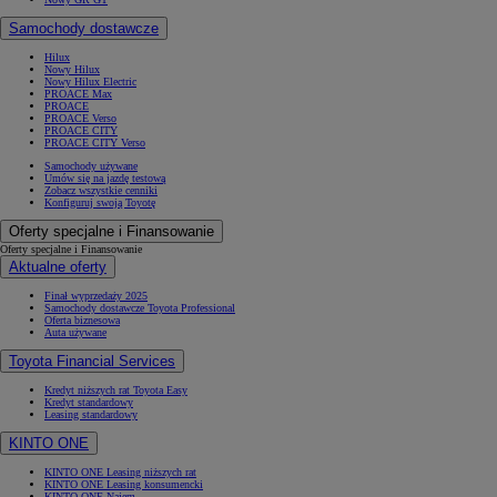
Samochody dostawcze
Hilux
Nowy Hilux
Nowy Hilux Electric
PROACE Max
PROACE
PROACE Verso
PROACE CITY
PROACE CITY Verso
Samochody używane
Umów się na jazdę testową
Zobacz wszystkie cenniki
Konfiguruj swoją Toyotę
Oferty specjalne i Finansowanie
Oferty specjalne i Finansowanie
Aktualne oferty
Finał wyprzedaży 2025
Samochody dostawcze Toyota Professional
Oferta biznesowa
Auta używane
Toyota Financial Services
Kredyt niższych rat Toyota Easy
Kredyt standardowy
Leasing standardowy
KINTO ONE
KINTO ONE Leasing niższych rat
KINTO ONE Leasing konsumencki
KINTO ONE Najem