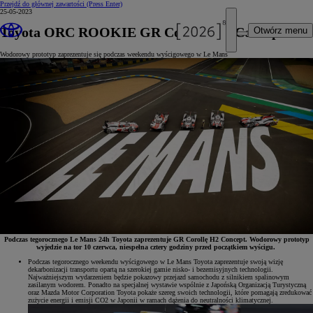
Przejdź do głównej zawartości
(Press Enter)
25-05-2023
Toyota ORC ROOKIE GR Corolla H2 Concept
Otwórz menu
Wodorowy prototyp zaprezentuje się podczas weekendu wyścigowego w Le Mans
Podczas tegorocznego Le Mans 24h Toyota zaprezentuje GR Corollę H2 Concept. Wodorowy prototyp
wyjedzie na tor 10 czerwca, niespełna cztery godziny przed początkiem wyścigu.
Podczas tegorocznego weekendu wyścigowego w Le Mans Toyota zaprezentuje swoją wizję
dekarbonizacji transportu opartą na szerokiej gamie nisko- i bezemisyjnych technologii.
Najważniejszym wydarzeniem będzie pokazowy przejazd samochodu z silnikiem spalinowym
zasilanym wodorem. Ponadto na specjalnej wystawie wspólnie z Japońską Organizacją Turystyczną
oraz Mazda Motor Corporation Toyota pokaże szereg swoich technologii, które pomagają zredukować
zużycie energii i emisji CO2 w Japonii w ramach dążenia do neutralności klimatycznej.