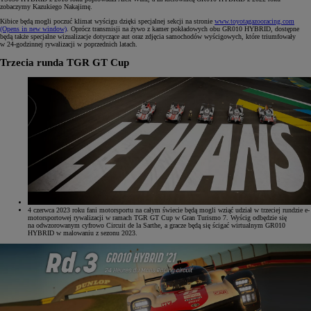
zobaczymy Kazukiego Nakajimę.
Kibice będą mogli poczuć klimat wyścigu dzięki specjalnej sekcji na stronie
www.toyotagazooracing.com
(Opens in new window)
. Oprócz transmisji na żywo z kamer pokładowych obu GR010 HYBRID, dostępne
będą także specjalne wizualizacje dotyczące aut oraz zdjęcia samochodów wyścigowych, które triumfowały
w 24-godzinnej rywalizacji w poprzednich latach.
Trzecia runda TGR GT Cup
4 czerwca 2023 roku fani motorsportu na całym świecie będą mogli wziąć udział w trzeciej rundzie e-
motorsportowej rywalizacji w ramach TGR GT Cup w Gran Turismo 7. Wyścig odbędzie się
na odwzorowanym cyfrowo Circuit de la Sarthe, a gracze będą się ścigać wirtualnym GR010
HYBRID w malowaniu z sezonu 2023.