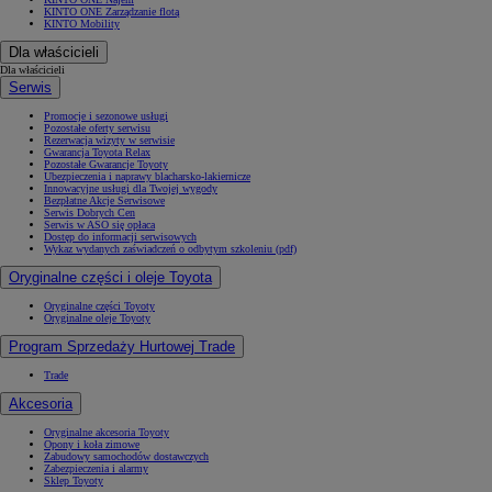
KINTO ONE Zarządzanie flotą
KINTO Mobility
Dla właścicieli
Dla właścicieli
Serwis
Promocje i sezonowe usługi
Pozostałe oferty serwisu
Rezerwacja wizyty w serwisie
Gwarancja Toyota Relax
Pozostałe Gwarancje Toyoty
Ubezpieczenia i naprawy blacharsko-lakiernicze
Innowacyjne usługi dla Twojej wygody
Bezpłatne Akcje Serwisowe
Serwis Dobrych Cen
Serwis w ASO się opłaca
Dostęp do informacji serwisowych
Wykaz wydanych zaświadczeń o odbytym szkoleniu (pdf)
Oryginalne części i oleje Toyota
Oryginalne części Toyoty
Oryginalne oleje Toyoty
Program Sprzedaży Hurtowej Trade
Trade
Akcesoria
Oryginalne akcesoria Toyoty
Opony i koła zimowe
Zabudowy samochodów dostawczych
Zabezpieczenia i alarmy
Sklep Toyoty