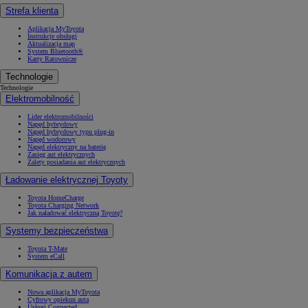
Strefa klienta
Aplikacja MyToyota
Instrukcje obsługi
Aktualizacja map
System Bluetooth®
Karty Ratownicze
Technologie
Technologie
Elektromobilność
Lider elektromobilności
Napęd hybrydowy
Napęd hybrydowy typu plug-in
Napęd wodorowy
Napęd elektryczny na baterię
Zasięg aut elektrycznych
Zalety posiadania aut elektrycznych
Ładowanie elektrycznej Toyoty
Toyota HomeCharge
Toyota Charging Network
Jak naładować elektryczną Toyotę?
Systemy bezpieczeństwa
Toyota T-Mate
System eCall
Komunikacja z autem
Nowa aplikacja MyToyota
Cyfrowy opiekun auta
Usługi Connected