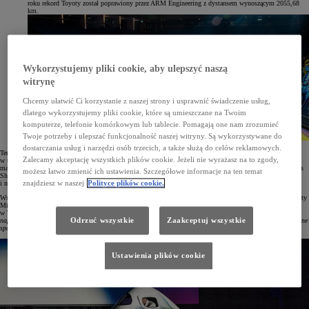
roku rekord Toyoty został poprawiony przez ARM Engineering z dystansem wynoszącym 2055,68
km.
Wykorzystujemy pliki cookie, aby ulepszyć naszą
witrynę
Chcemy ułatwić Ci korzystanie z naszej strony i usprawnić świadczenie usług,
dlatego wykorzystujemy pliki cookie, które są umieszczane na Twoim
komputerze, telefonie komórkowym lub tablecie. Pomagają one nam zrozumieć
Twoje potrzeby i ulepszać funkcjonalność naszej witryny. Są wykorzystywane do
dostarczania usług i narzędzi osób trzecich, a także służą do celów reklamowych.
Ten wyśrubowany rekord zamierzają pobić studenci z Uniwersytetu Technicznego w Delft w Holandii, którzy
Zalecamy akceptację wszystkich plików cookie. Jeżeli nie wyrażasz na to zgody,
w tym celu stworzyli specjalny pojazd wodorowy. Prototyp tego zespołu o nazwie Eco-Runner Team Delft
ma za zadanie pokonać ponad 2056 km na jednym tankowaniu. Pierwsze testy miały miejsce w maju podczas
możesz łatwo zmienić ich ustawienia. Szczegółowe informacje na ten temat
Shell Eco-Marathon we Francji, a oficjalna próba jest zaplanowana w terminie 23–25 czerwca 2023 roku
znajdziesz w naszej
Polityce plików cookie.
i ma się odbyć w południowych Niemczech.
Wsparcie dla studenckiego projektu zaproponowała Toyota Nederland, która przekaże kilka egzemplarzy Toyoty
Mirai w roli aut technicznych podczas podróży na południe Niemiec. Menedżer projektu Zero Emission
w Toyota Nederland Erwin Jongh nie kryje ogromnej radości z tej współpracy:
„W naszej naturze leży
Odrzuć wszystkie
Zaakceptuj wszystkie
napędzanie ludzi do samodoskonalenia każdego dnia. Cieszymy się, że wspieramy taki projekt, bo bezemisyjne
społeczeństwo to jest to, czego potrzebujemy jak najszybciej”
.
Ustawienia plików cookie