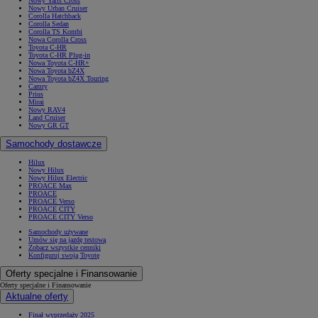
Nowy Yaris Cross
Nowy Urban Cruiser
Corolla Hatchback
Corolla Sedan
Corolla TS Kombi
Nowa Corolla Cross
Toyota C-HR
Toyota C-HR Plug-in
Nowa Toyota C-HR+
Nowa Toyota bZ4X
Nowa Toyota bZ4X Touring
Camry
Prius
Mirai
Nowy RAV4
Land Cruiser
Nowy GR GT
Samochody dostawcze
Hilux
Nowy Hilux
Nowy Hilux Electric
PROACE Max
PROACE
PROACE Verso
PROACE CITY
PROACE CITY Verso
Samochody używane
Umów się na jazdę testową
Zobacz wszystkie cenniki
Konfiguruj swoją Toyotę
Oferty specjalne i Finansowanie
Oferty specjalne i Finansowanie
Aktualne oferty
Finał wyprzedaży 2025