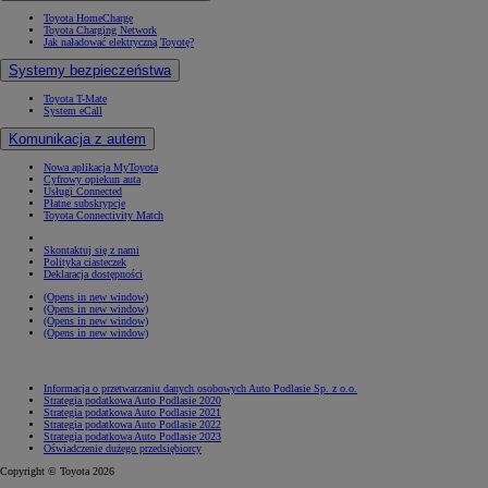
Toyota HomeCharge
Toyota Charging Network
Jak naładować elektryczną Toyotę?
Systemy bezpieczeństwa
Toyota T-Mate
System eCall
Komunikacja z autem
Nowa aplikacja MyToyota
Cyfrowy opiekun auta
Usługi Connected
Płatne subskrypcje
Toyota Connectivity Match
Skontaktuj się z nami
Polityka ciasteczek
Deklaracja dostępności
(Opens in new window)
(Opens in new window)
(Opens in new window)
(Opens in new window)
Informacja o przetwarzaniu danych osobowych Auto Podlasie Sp. z o.o.
Strategia podatkowa Auto Podlasie 2020
Strategia podatkowa Auto Podlasie 2021
Strategia podatkowa Auto Podlasie 2022
Strategia podatkowa Auto Podlasie 2023
Oświadczenie dużego przedsiębiorcy
Copyright © Toyota 2026