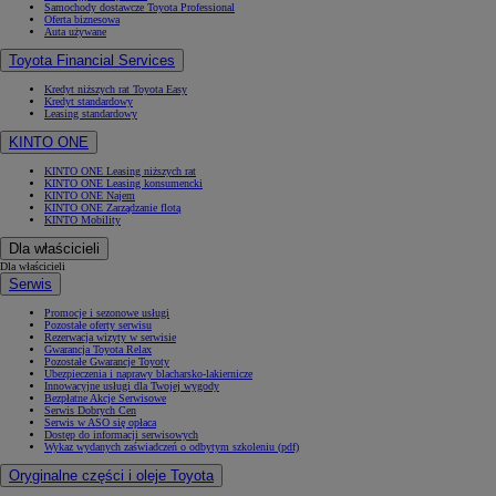
Samochody dostawcze Toyota Professional
Oferta biznesowa
Auta używane
Toyota Financial Services
Kredyt niższych rat Toyota Easy
Kredyt standardowy
Leasing standardowy
KINTO ONE
KINTO ONE Leasing niższych rat
KINTO ONE Leasing konsumencki
KINTO ONE Najem
KINTO ONE Zarządzanie flotą
KINTO Mobility
Dla właścicieli
Dla właścicieli
Serwis
Promocje i sezonowe usługi
Pozostałe oferty serwisu
Rezerwacja wizyty w serwisie
Gwarancja Toyota Relax
Pozostałe Gwarancje Toyoty
Ubezpieczenia i naprawy blacharsko-lakiernicze
Innowacyjne usługi dla Twojej wygody
Bezpłatne Akcje Serwisowe
Serwis Dobrych Cen
Serwis w ASO się opłaca
Dostęp do informacji serwisowych
Wykaz wydanych zaświadczeń o odbytym szkoleniu (pdf)
Oryginalne części i oleje Toyota