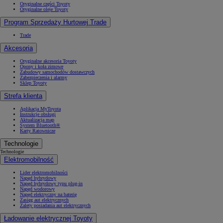
Oryginalne części Toyoty
Oryginalne oleje Toyoty
Program Sprzedaży Hurtowej Trade
Trade
Akcesoria
Oryginalne akcesoria Toyoty
Opony i koła zimowe
Zabudowy samochodów dostawczych
Zabezpieczenia i alarmy
Sklep Toyoty
Strefa klienta
Aplikacja MyToyota
Instrukcje obsługi
Aktualizacja map
System Bluetooth®
Karty Ratownicze
Technologie
Technologie
Elektromobilność
Lider elektromobilności
Napęd hybrydowy
Napęd hybrydowy typu plug-in
Napęd wodorowy
Napęd elektryczny na baterię
Zasięg aut elektrycznych
Zalety posiadania aut elektrycznych
Ładowanie elektrycznej Toyoty