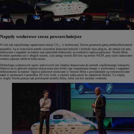
Napędy wodorowe coraz powszechniejsze
W celu jak najszybszego ograniczenia emisji CO
w motoryzacji Toyota poszerzyła gamę zelektryfikowanych
2
pojazdów. Są to oczywiście przede wszystkim klasyczne hybrydy i hybrydy typu plug-in, ale oferuje też auta
elektryczne z napędem na baterie oraz samochód elektryczny na wodorowe ogniwa paliwowe. Toyota Mirai
świetnie sprawdza się w długich trasach, a jej zasięg wynosi 650 km wg normy WLTP, przy czym tankowanie
wodoru zajmuje zaledwie kilka minut.
Technologia wodorowych ogniw paliwowych jest idealnie dopasowana do potrzeb współczesnego transportu.
Wpływa na to głównie znacznie niższa masa oraz krótki czas uzupełniania energii w porównaniu z napędami
elektrycznymi na baterie. Ogniwa paliwowe stosowane w Toyocie Mirai z powodzeniem są wykorzystywane
także w autobusach CaetanoBus H2.City Gold, a wkrótce trafią nawet do ciężarówek Hyliko. Co więcej,
w Anglii Toyota pracuje nad prototypem modelu Hilux, który ma być zasilany wodorem.