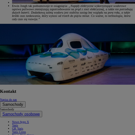
Erwin Jongh tak podsumowuje te osiągnięcia:
„Napędy elektryczne wykorzystujące wodorowe
ogniwa paliwowe zmniejszają zapotrzebowanie na prąd z sieci elektrycznej, a także nie potrzebują
dużych baterii. Dodatkową zaletą wodoru jest stabilny zasięg bez względu na porę roku, a także
krótki czas tankowania, który wynosi od trzech do pięciu minut. Co ważne, to technologia, która
cały czas się rozwija.”
Kontakt
Napisz do nas
Samochody
Samochody
Samochody osobowe
Nowe Aygo X
Yaris
GR Yaris
Yaris Cross