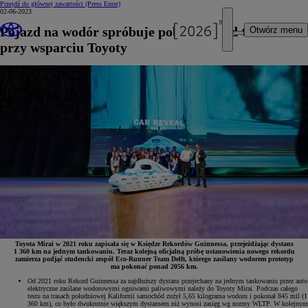
Przejdź do głównej zawartości
(Press Enter)
02-06-2023
Pojazd na wodór spróbuje pobić Rekord Guinnessa
Otwórz menu
przy wsparciu Toyoty
Toyota Mirai w 2021 roku zapisała się w Księdze Rekordów Guinnessa, przejeżdżając dystans
1 360 km na jednym tankowaniu. Teraz kolejną oficjalną próbę ustanowienia nowego rekordu
zamierza podjąć studencki zespół Eco-Runner Team Delft, którego zasilany wodorem prototyp
ma pokonać ponad 2056 km.
Od 2021 roku Rekord Guinnessa za najdłuższy dystans przejechany na jednym tankowaniu przez auto
elektryczne zasilane wodorowymi ogniwami paliwowymi należy do Toyoty Mirai. Podczas całego
testu na trasach południowej Kalifornii samochód zużył 5,65 kilograma wodoru i pokonał 845 mil (1
360 km), co było dwukrotnie większym dystansem niż wynosi zasięg wg normy WLTP. W kolejnym