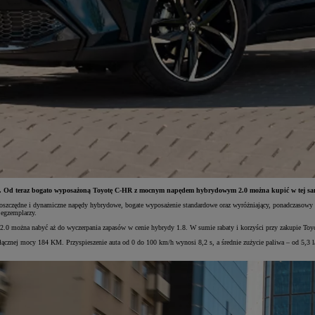
ce. Od teraz bogato wyposażoną Toyotę C-HR z mocnym napędem hybrydowym 2.0 można kupić w tej samej
oszczędne i dynamiczne napędy hybrydowe, bogate wyposażenie standardowe oraz wyróżniający, ponadczasowy d
 egzemplarzy.
2.0 można nabyć aż do wyczerpania zapasów w cenie hybrydy 1.8. W sumie rabaty i korzyści przy zakupie Toyo
ącznej mocy 184 KM. Przyspieszenie auta od 0 do 100 km/h wynosi 8,2 s, a średnie zużycie paliwa – od 5,3