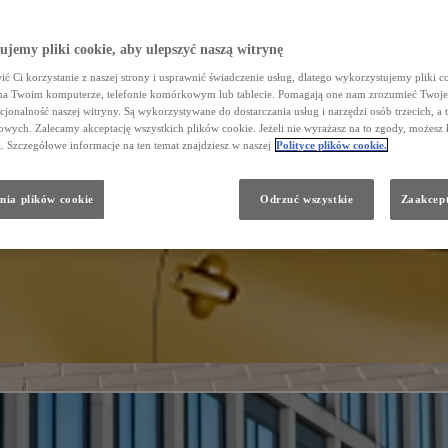
jemy pliki cookie, aby ulepszyć naszą witrynę
ć Ci korzystanie z naszej strony i usprawnić świadczenie usług, dlatego wykorzystujemy pliki co
na Twoim komputerze, telefonie komórkowym lub tablecie. Pomagają one nam zrozumieć Twoje 
cjonalność naszej witryny. Są wykorzystywane do dostarczania usług i narzędzi osób trzecich, a 
wych. Zalecamy akceptację wszystkich plików cookie. Jeżeli nie wyrażasz na to zgody, możesz 
a. Szczegółowe informacje na ten temat znajdziesz w naszej
Polityce plików cookie.
nia plików cookie
Odrzuć wszystkie
Zaakcept