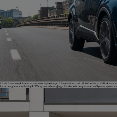
Z kolei koszt wersji Executive z napędem hybrydowym 2.0 wynosi teraz od 145 600 zł lub od 1551 zł netto 
i przeciwmgielne w technologii LED, system adaptacyjnego doświetlania zakrętów oraz inteligentny system auto