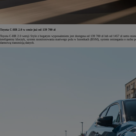
Toyota C-HR 2.0 w cenie już od 139 700 zł
Toyota C-HR 2.0 wersji Style z bogatym wyposażeniem jest dostępna od 139 700 zł lub od 1457 zł netto mies
inteligentny kluczyk, system monitorowania martwego pola w lusterkach (BSM), system ostrzegania o ruchu
darmową transmisją danych.