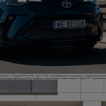
miesięcznie w Leasingu KINTO ONE. Toyota C-HR w tej konfiguracji jest wyposażona w automatyczną, dwustref
matycznego parkowania (S-IPA). Dodatkowo wersję Executive można rozszerzyć o pakiet VIP z tapicerką skórzaną