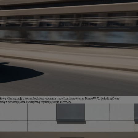
ową klimatyzację z technologią oczyszczania i nawilżania powietrza Nanoe™ X, światła główne
 z perforacją oraz elektryczną regulacją fotela kierowcy.