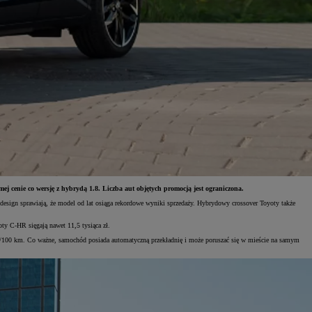
 cenie co wersję z hybrydą 1.8. Liczba aut objętych promocją jest ograniczona.
esign sprawiają, że model od lat osiąga rekordowe wyniki sprzedaży. Hybrydowy crossover Toyoty także
ty C-HR sięgają nawet 11,5 tysiąca zł.
 l/100 km. Co ważne, samochód posiada automatyczną przekładnię i może poruszać się w mieście na samym