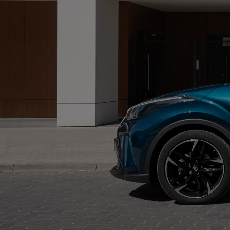
Od
105 300 zł
Corolla Hatchback
HYBRID