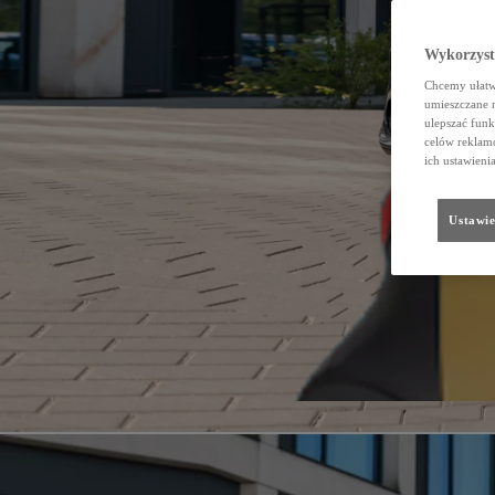
Wykorzystu
Chcemy ułatwi
umieszczane 
ulepszać funk
celów reklamo
ich ustawieni
Ustawie