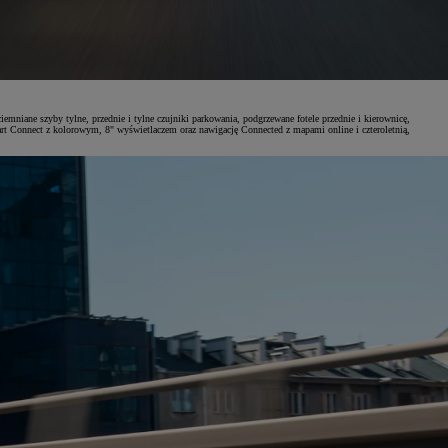
iane szyby tylne, przednie i tylne czujniki parkowania, podgrzewane fotele przednie i kierownicę,
t Connect z kolorowym, 8" wyświetlaczem oraz nawigację Connected z mapami online i czteroletnią,