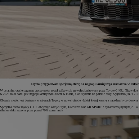
Toyota przygotowała specjalną ofertę na najpopularniejszego crossovera w Pols
W ostatnim czasie segment crossoverów został całkowicie zrewolucjonizowany przez Toyotę C-HR. Niezwykle 
w 2023 roku nadal jest najpopularniejszym autem w klasie, a od stycznia na polskie drogi wyjechało już 4 710
Od
81 900 zł
Obecnie model jest dostępny w salonach Toyoty w nowej ofercie, dzięki której wersję z napędem hybrydowym 
Yaris Cross
Specjalna oferta Toyoty C-HR obejmuje wersje Style, Executive oraz GR SPORT z dynamiczną hybrydą 2.0 o ł
HYBRID
silniku elektrycznym przez ponad 70% czasu jazdy.