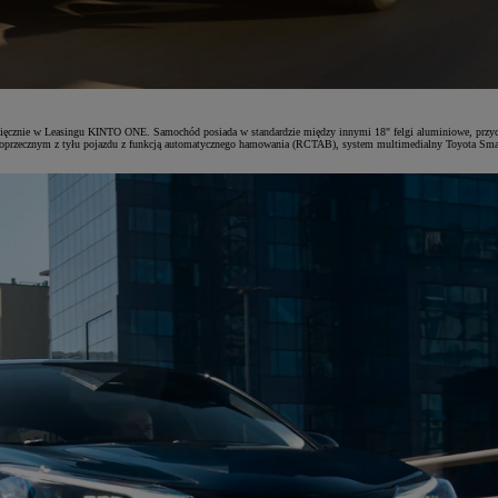
ięcznie w Leasingu KINTO ONE. Samochód posiada w standardzie między innymi 18" felgi aluminiowe, przyciemn
 poprzecznym z tyłu pojazdu z funkcją automatycznego hamowania (RCTAB), system multimedialny Toyota Smar