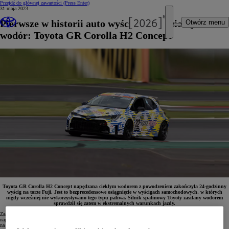
Przejdź do głównej zawartości
(Press Enter)
31 maja 2023
Pierwsze w historii auto wyścigowe na ciekły
Otwórz menu
wodór: Toyota GR Corolla H2 Concept
Toyota GR Corolla H2 Concept napędzana ciekłym wodorem z powodzeniem zakończyła 24-godzinny
wyścig na torze Fuji. Jest to bezprecedensowe osiągnięcie w wyścigach samochodowych, w których
nigdy wcześniej nie wykorzystywano tego typu paliwa. Silnik spalinowy Toyoty zasilany wodorem
sprawdził się zatem w ekstremalnych warunkach jazdy.
Zaangażowanie Toyoty w rozwój elektromobilności wodorowej opartej na technologii ogniw paliwowych
napędzających silnik elektryczny jest szeroko znane na całym świecie. Firma od kilku lat skupia się również
na opracowaniu alternatywnego silnika spalinowego zasilanego wodorem. Długodystansowe wyścigi