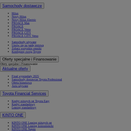
Samochody dostawcze
Hilux
Nowy Hilux
Nowy Hilux Electric
PROACE Max
PROACE
PROACE Verso
PROACE CITY
PROACE CITY Verso
Samochody używane
Umów się na jazdę testową
Zobacz wszystkie cenniki
Konfiguruj swoją Toyotę
Oferty specjalne i Finansowanie
Oferty specjalne i Finansowanie
Aktualne oferty
Finał wyprzedaży 2025
Samochody dostawcze Toyota Professional
Oferta biznesowa
Auta używane
Toyota Financial Services
Kredyt niższych rat Toyota Easy
Kredyt standardowy
Leasing standardowy
KINTO ONE
KINTO ONE Leasing niższych rat
KINTO ONE Leasing konsumencki
KINTO ONE Najem