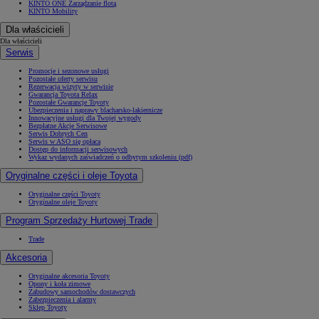
KINTO ONE Zarządzanie flotą
KINTO Mobility
Dla właścicieli
Dla właścicieli
Serwis
Promocje i sezonowe usługi
Pozostałe oferty serwisu
Rezerwacja wizyty w serwisie
Gwarancja Toyota Relax
Pozostałe Gwarancje Toyoty
Ubezpieczenia i naprawy blacharsko-lakiernicze
Innowacyjne usługi dla Twojej wygody
Bezpłatne Akcje Serwisowe
Serwis Dobrych Cen
Serwis w ASO się opłaca
Dostęp do informacji serwisowych
Wykaz wydanych zaświadczeń o odbytym szkoleniu (pdf)
Oryginalne części i oleje Toyota
Oryginalne części Toyoty
Oryginalne oleje Toyoty
Program Sprzedaży Hurtowej Trade
Trade
Akcesoria
Oryginalne akcesoria Toyoty
Opony i koła zimowe
Zabudowy samochodów dostawczych
Zabezpieczenia i alarmy
Sklep Toyoty