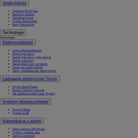
Strefa klienta
Aplikacja MyToyota
Instrukcje obsługi
Aktualizacja map
System Bluetooth®
Karty Ratownicze
Technologie
Technologie
Elektromobilność
Lider elektromobilności
Napęd hybrydowy
Napęd hybrydowy typu plug-in
Napęd wodorowy
Napęd elektryczny na baterię
Zasięg aut elektrycznych
Zalety posiadania aut elektrycznych
Ładowanie elektrycznej Toyoty
Toyota HomeCharge
Toyota Charging Network
Jak naładować elektryczną Toyotę?
Systemy bezpieczeństwa
Toyota T-Mate
System eCall
Komunikacja z autem
Nowa aplikacja MyToyota
Cyfrowy opiekun auta
Usługi Connected