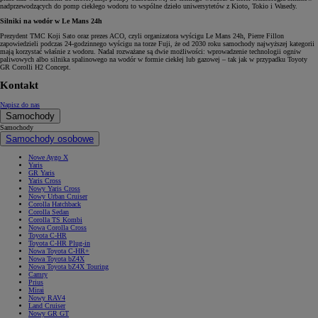
nadprzewodzących do pomp ciekłego wodoru to wspólne dzieło uniwersytetów z Kioto, Tokio i Wasedy.
Silniki na wodór w Le Mans 24h
Prezydent TMC Koji Sato oraz prezes ACO, czyli organizatora wyścigu Le Mans 24h, Pierre Fillon
zapowiedzieli podczas 24-godzinnego wyścigu na torze Fuji, że od 2030 roku samochody najwyższej kategorii
mają korzystać właśnie z wodoru. Nadal rozważane są dwie możliwości: wprowadzenie technologii ogniw
paliwowych albo silnika spalinowego na wodór w formie ciekłej lub gazowej – tak jak w przypadku Toyoty
GR Corolli H2 Concept.
Kontakt
Napisz do nas
Samochody
Samochody
Samochody osobowe
Nowe Aygo X
Yaris
GR Yaris
Yaris Cross
Nowy Yaris Cross
Nowy Urban Cruiser
Corolla Hatchback
Corolla Sedan
Corolla TS Kombi
Nowa Corolla Cross
Toyota C-HR
Toyota C-HR Plug-in
Nowa Toyota C-HR+
Nowa Toyota bZ4X
Nowa Toyota bZ4X Touring
Camry
Prius
Mirai
Nowy RAV4
Land Cruiser
Nowy GR GT