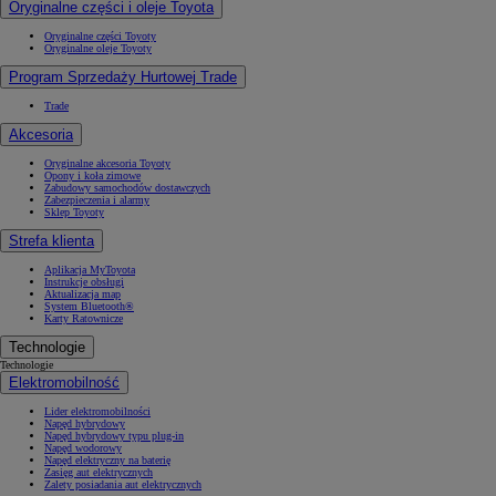
Oryginalne części i oleje Toyota
Oryginalne części Toyoty
Oryginalne oleje Toyoty
Program Sprzedaży Hurtowej Trade
Trade
Akcesoria
Oryginalne akcesoria Toyoty
Opony i koła zimowe
Zabudowy samochodów dostawczych
Zabezpieczenia i alarmy
Sklep Toyoty
Strefa klienta
Aplikacja MyToyota
Instrukcje obsługi
Aktualizacja map
System Bluetooth®
Karty Ratownicze
Technologie
Technologie
Elektromobilność
Lider elektromobilności
Napęd hybrydowy
Napęd hybrydowy typu plug-in
Napęd wodorowy
Napęd elektryczny na baterię
Zasięg aut elektrycznych
Zalety posiadania aut elektrycznych