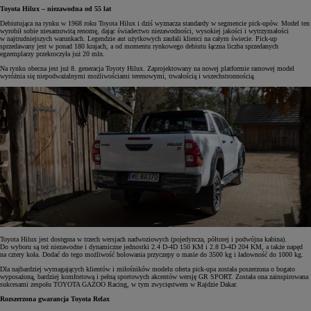
Toyota Hilux – niezawodna od 55 lat
Debiutująca na rynku w 1968 roku Toyota Hilux i dziś wyznacza standardy w segmencie pick-upów. Model ten
wyrobił sobie niesamowitą renomę, dając świadectwo niezawodności, wysokiej jakości i wytrzymałości
w najtrudniejszych warunkach. Legendzie aut użytkowych zaufali klienci na całym świecie. Pick-up
sprzedawany jest w ponad 180 krajach, a od momentu rynkowego debiutu łączna liczba sprzedanych
egzemplarzy przekroczyła już 20 mln.
Na rynku obecna jest już 8. generacja Toyoty Hilux. Zaprojektowany na nowej platformie ramowej model
wyróżnia się niepodważalnymi możliwościami terenowymi, trwałością i wszechstronnością.
Toyota Hilux jest dostępna w trzech wersjach nadwoziowych (pojedyncza, półtorej i podwójna kabina).
Do wyboru są też niezawodne i dynamiczne jednostki 2.4 D-4D 150 KM i 2.8 D-4D 204 KM, a także napęd
na cztery koła. Dodać do tego możliwość holowania przyczepy o masie do 3500 kg i ładowność do 1000 kg.
Dla najbardziej wymagających klientów i miłośników modelu oferta pick-upa została poszerzona o bogato
wyposażoną, bardziej komfortową i pełną sportowych akcentów wersję GR SPORT. Została ona zainspirowana
sukcesami zespołu TOYOTA GAZOO Racing, w tym zwycięstwem w Rajdzie Dakar.
Rozszerzona gwarancja Toyota Relax