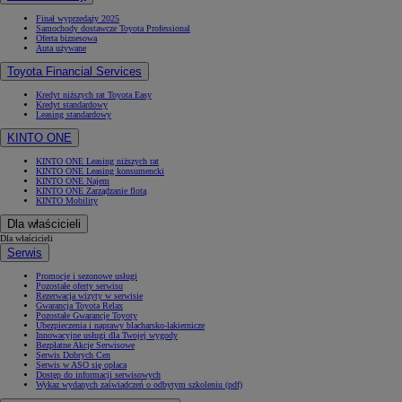
Finał wyprzedaży 2025
Samochody dostawcze Toyota Professional
Oferta biznesowa
Auta używane
Toyota Financial Services
Kredyt niższych rat Toyota Easy
Kredyt standardowy
Leasing standardowy
KINTO ONE
KINTO ONE Leasing niższych rat
KINTO ONE Leasing konsumencki
KINTO ONE Najem
KINTO ONE Zarządzanie flotą
KINTO Mobility
Dla właścicieli
Dla właścicieli
Serwis
Promocje i sezonowe usługi
Pozostałe oferty serwisu
Rezerwacja wizyty w serwisie
Gwarancja Toyota Relax
Pozostałe Gwarancje Toyoty
Ubezpieczenia i naprawy blacharsko-lakiernicze
Innowacyjne usługi dla Twojej wygody
Bezpłatne Akcje Serwisowe
Serwis Dobrych Cen
Serwis w ASO się opłaca
Dostęp do informacji serwisowych
Wykaz wydanych zaświadczeń o odbytym szkoleniu (pdf)