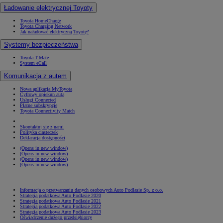
Ładowanie elektrycznej Toyoty
Toyota HomeCharge
Toyota Charging Network
Jak naładować elektryczną Toyotę?
Systemy bezpieczeństwa
Toyota T-Mate
System eCall
Komunikacja z autem
Nowa aplikacja MyToyota
Cyfrowy opiekun auta
Usługi Connected
Płatne subskrypcje
Toyota Connectivity Match
Skontaktuj się z nami
Polityka ciasteczek
Deklaracja dostępności
(Opens in new window)
(Opens in new window)
(Opens in new window)
(Opens in new window)
Informacja o przetwarzaniu danych osobowych Auto Podlasie Sp. z o.o.
Strategia podatkowa Auto Podlasie 2020
Strategia podatkowa Auto Podlasie 2021
Strategia podatkowa Auto Podlasie 2022
Strategia podatkowa Auto Podlasie 2023
Oświadczenie dużego przedsiębiorcy