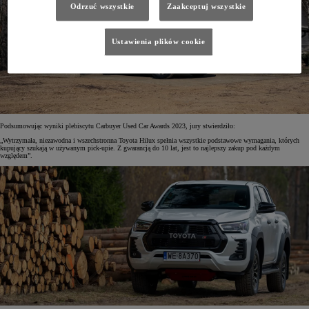
Odrzuć wszystkie
Zaakceptuj wszystkie
Ustawienia plików cookie
Podsumowując wyniki plebiscytu Carbuyer Used Car Awards 2023, jury stwierdziło:
„Wytrzymała, niezawodna i wszechstronna Toyota Hilux spełnia wszystkie podstawowe wymagania, których
kupujący szukają w używanym pick-upie. Z gwarancją do 10 lat, jest to najlepszy zakup pod każdym
względem”.