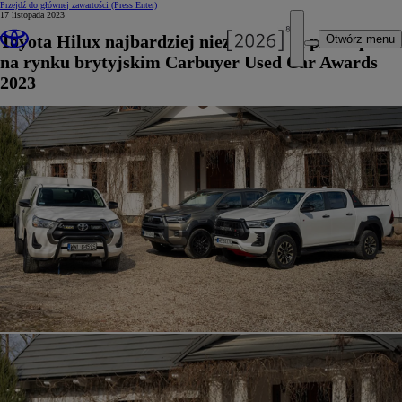
Przejdź do głównej zawartości
(Press Enter)
17 listopada 2023
Toyota Hilux najbardziej niezawodnym pick-upem
Otwórz menu
na rynku brytyjskim Carbuyer Used Car Awards
2023