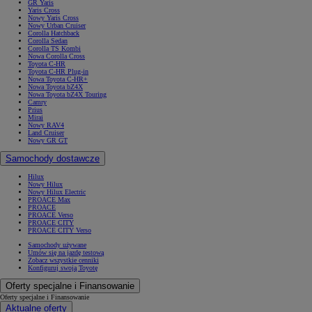
GR Yaris
Yaris Cross
Nowy Yaris Cross
Nowy Urban Cruiser
Corolla Hatchback
Corolla Sedan
Corolla TS Kombi
Nowa Corolla Cross
Toyota C-HR
Toyota C-HR Plug-in
Nowa Toyota C-HR+
Nowa Toyota bZ4X
Nowa Toyota bZ4X Touring
Camry
Prius
Mirai
Nowy RAV4
Land Cruiser
Nowy GR GT
Samochody dostawcze
Hilux
Nowy Hilux
Nowy Hilux Electric
PROACE Max
PROACE
PROACE Verso
PROACE CITY
PROACE CITY Verso
Samochody używane
Umów się na jazdę testową
Zobacz wszystkie cenniki
Konfiguruj swoją Toyotę
Oferty specjalne i Finansowanie
Oferty specjalne i Finansowanie
Aktualne oferty