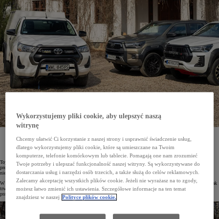
Wykorzystujemy pliki cookie, aby ulepszyć naszą
witrynę
Ogłoszone zostały wyniki tegorocznej edycji prestiżowego plebiscytu Carbuyer Used Car Awards
Chcemy ułatwić Ci korzystanie z naszej strony i usprawnić świadczenie usług,
2023. Najbardziej niezawodnym pick-upem na rynku brytyjskim została Toyota Hilux. Pojazd ten
został doceniony za legendarną jakość, możliwości terenowe, a także rozszerzoną gwarancję Toyota
dlatego wykorzystujemy pliki cookie, które są umieszczane na Twoim
Relax.
komputerze, telefonie komórkowym lub tablecie. Pomagają one nam zrozumieć
Toyota Hilux została wybrana najlepszym używanym pick-upem 2023 roku. Model ten – według jurorów
Twoje potrzeby i ulepszać funkcjonalność naszej witryny. Są wykorzystywane do
prestiżowego plebiscytu Carbuyer Used Car Awards 2023 – wyróżnia się na rynku aut używanych największą
dostarczania usług i narzędzi osób trzecich, a także służą do celów reklamowych.
niezawodnością.
Zalecamy akceptację wszystkich plików cookie. Jeżeli nie wyrażasz na to zgody,
W plebiscycie były oceniane auta z drugiej ręki z 16 segmentów. Pod uwagę brano kluczowe kryteria, takie jak
trwałość, stosunek ceny do jakości czy niezawodność. Jurorzy zwracali także uwagę na wrażenia z jazdy,
możesz łatwo zmienić ich ustawienia. Szczegółowe informacje na ten temat
praktyczność i wyposażenie.
znajdziesz w naszej
Polityce plików cookie.