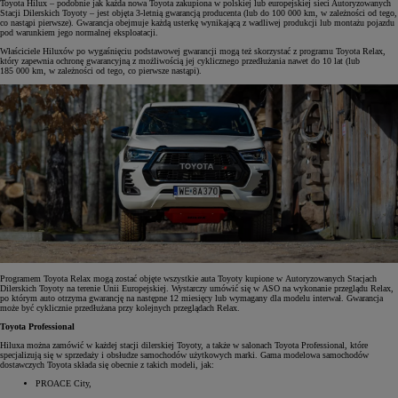
Toyota Hilux – podobnie jak każda nowa Toyota zakupiona w polskiej lub europejskiej sieci Autoryzowanych
Stacji Dilerskich Toyoty – jest objęta 3-letnią gwarancją producenta (lub do 100 000 km, w zależności od tego,
co nastąpi pierwsze). Gwarancja obejmuje każdą usterkę wynikającą z wadliwej produkcji lub montażu pojazdu
pod warunkiem jego normalnej eksploatacji.
Właściciele Hiluxów po wygaśnięciu podstawowej gwarancji mogą też skorzystać z programu Toyota Relax,
który zapewnia ochronę gwarancyjną z możliwością jej cyklicznego przedłużania nawet do 10 lat (lub
185 000 km, w zależności od tego, co pierwsze nastąpi).
Programem Toyota Relax mogą zostać objęte wszystkie auta Toyoty kupione w Autoryzowanych Stacjach
Dilerskich Toyoty na terenie Unii Europejskiej. Wystarczy umówić się w ASO na wykonanie przeglądu Relax,
po którym auto otrzyma gwarancję na następne 12 miesięcy lub wymagany dla modelu interwał. Gwarancja
może być cyklicznie przedłużana przy kolejnych przeglądach Relax.
Toyota Professional
Hiluxa można zamówić w każdej stacji dilerskiej Toyoty, a także w salonach Toyota Professional, które
specjalizują się w sprzedaży i obsłudze samochodów użytkowych marki. Gama modelowa samochodów
dostawczych Toyota składa się obecnie z takich modeli, jak:
PROACE City,