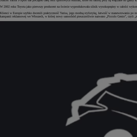
Sukces Yarisa T-Sport dał początek całej serii sportowych odmian, które od tamtej pory są włączane do gamy ka
W 2002 roku Toyota jako pierwszy producent na świecie wyprodukowała silnik wysokoprężny w całości wykon
Klienci w Europie szybko docenili praktyczność Yarisa, jego modną stylistykę, łatwość w manewrowaniu po mi
kampanii reklamowej we Włoszech, w której nowy samochód pieszczotliwie nazwano „Piccolo Genio”, czyli „m