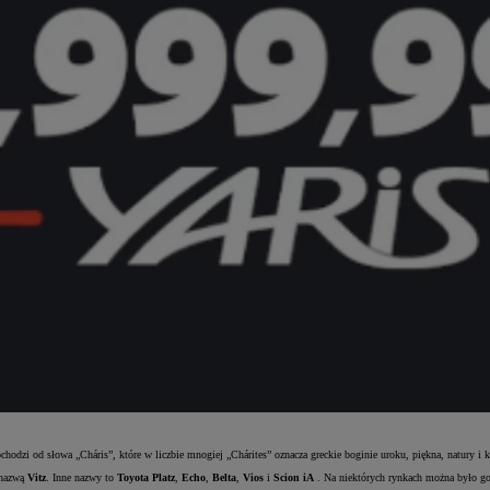
chodzi od słowa „Cháris”, które w liczbie mnogiej „Chárites” oznacza greckie boginie uroku, piękna, natury i 
 nazwą
Vitz
. Inne nazwy to
Toyota Platz
,
Echo
,
Belta
,
Vios
i
Scion iA
. Na niektórych rynkach można było g