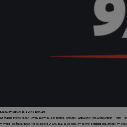
Od
105 300 zł
Corolla Hatchback
HYBRID
Globalny samochód o wielu nazwach
Na świecie miejski model Toyoty znany był pod różnymi nazwami. Najbardziej rozpowszechniona –
Yaris
– po
W rynku japońskim model ten od debiutu w 1999 roku aż do premiery obecnej generacji sprzedawany był pod