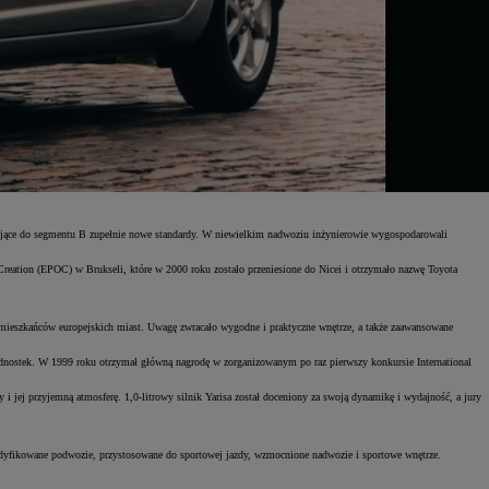
ające do segmentu B zupełnie nowe standardy. W niewielkim nadwoziu inżynierowie wygospodarowali
reation (EPOC) w Brukseli, które w 2000 roku zostało przeniesione do Nicei i otrzymało nazwę Toyota
.
 mieszkańców europejskich miast. Uwagę zwracało wygodne i praktyczne wnętrze, a także zaawansowane
nostek. W 1999 roku otrzymał główną nagrodę w zorganizowanym po raz pierwszy konkursie International
i jej przyjemną atmosferę. 1,0-litrowy silnik Yarisa został doceniony za swoją dynamikę i wydajność, a jury
fikowane podwozie, przystosowane do sportowej jazdy, wzmocnione nadwozie i sportowe wnętrze.