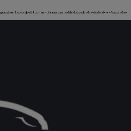
gzemplarzy. Innowacyjność i przyjazny charakter tego modelu doskonale oddaje hasło użyte w bardzo udanej