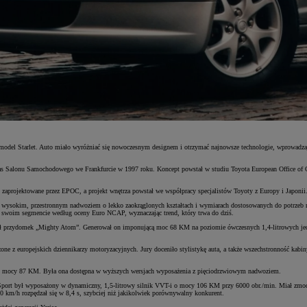
model Starlet. Auto miało wyróżniać się nowoczesnym designem i otrzymać najnowsze technologie, wprowadz
zas Salonu Samochodowego we Frankfurcie w 1997 roku. Koncept powstał w studiu Toyota European Office of C
 zaprojektowane przez EPOC, a projekt wnętrza powstał we współpracy specjalistów Toyoty z Europy i Japonii
owo wysokim, przestronnym nadwoziem o lekko zaokrąglonych kształtach i wymiarach dostosowanych do potrzeb
 w swoim segmencie według oceny Euro NCAP, wyznaczając trend, który trwa do dziś.
ymał przydomek „Mighty Atom”. Generował on imponującą moc 68 KM na poziomie ówczesnych 1,4-litrowych jed
 z europejskich dziennikarzy motoryzacyjnych. Jury doceniło stylistykę auta, a także wszechstronność kabiny 
i o mocy 87 KM. Była ona dostępna w wyższych wersjach wyposażenia z pięciodrzwiowym nadwoziem.
ort był wyposażony w dynamiczny, 1,5-litrowy silnik VVT-i o mocy 106 KM przy 6000 obr./min. Miał zmody
00 km/h rozpędzał się w 8,4 s, szybciej niż jakikolwiek porównywalny konkurent.