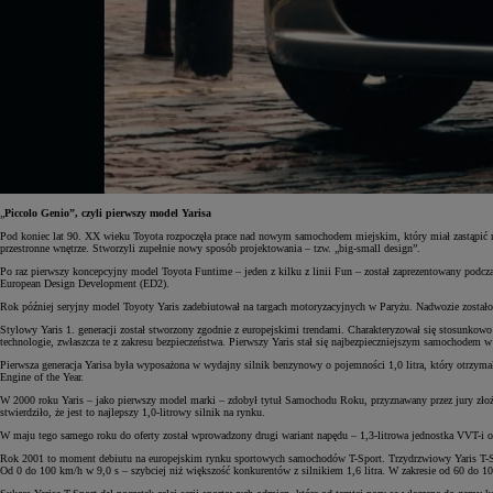
„
Piccolo Genio”, czyli pierwszy model Yarisa
Pod koniec lat 90. XX wieku Toyota rozpoczęła prace nad nowym samochodem miejskim, który miał zastąpić 
przestronne wnętrze. Stworzyli zupełnie nowy sposób projektowania – tzw. „big-small design”.
Po raz pierwszy koncepcyjny model Toyota Funtime – jeden z kilku z linii Fun – został zaprezentowany podc
European Design Development (ED2).
Rok później seryjny model Toyoty Yaris zadebiutował na targach motoryzacyjnych w Paryżu. Nadwozie zostało
Stylowy Yaris 1. generacji został stworzony zgodnie z europejskimi trendami. Charakteryzował się stosunk
technologie, zwłaszcza te z zakresu bezpieczeństwa. Pierwszy Yaris stał się najbezpieczniejszym samochodem
Pierwsza generacja Yarisa była wyposażona w wydajny silnik benzynowy o pojemności 1,0 litra, który otrz
Engine of the Year.
W 2000 roku Yaris – jako pierwszy model marki – zdobył tytuł Samochodu Roku, przyznawany przez jury złożone
stwierdziło, że jest to najlepszy 1,0-litrowy silnik na rynku.
W maju tego samego roku do oferty został wprowadzony drugi wariant napędu – 1,3-litrowa jednostka VVT-
Rok 2001 to moment debiutu na europejskim rynku sportowych samochodów T-Sport. Trzydrzwiowy Yaris T-Sp
Od 0 do 100 km/h w 9,0 s – szybciej niż większość konkurentów z silnikiem 1,6 litra. W zakresie od 60 do 1