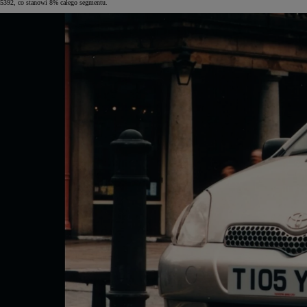
5392, co stanowi 8% całego segmentu.