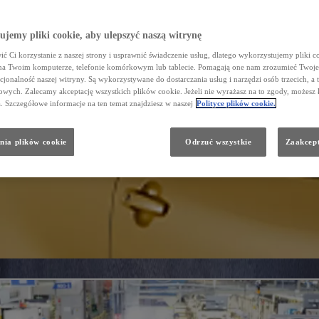
jemy pliki cookie, aby ulepszyć naszą witrynę
ć Ci korzystanie z naszej strony i usprawnić świadczenie usług, dlatego wykorzystujemy pliki co
na Twoim komputerze, telefonie komórkowym lub tablecie. Pomagają one nam zrozumieć Twoje 
cjonalność naszej witryny. Są wykorzystywane do dostarczania usług i narzędzi osób trzecich, a 
wych. Zalecamy akceptację wszystkich plików cookie. Jeżeli nie wyrażasz na to zgody, możesz 
a. Szczegółowe informacje na ten temat znajdziesz w naszej
Polityce plików cookie.
nia plików cookie
Odrzuć wszystkie
Zaakcept