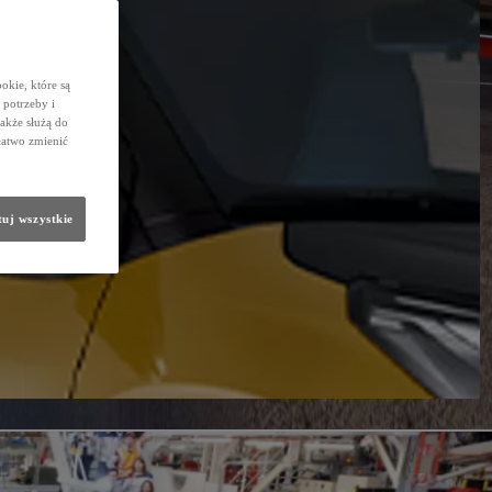
okie, które są
potrzeby i
także służą do
łatwo zmienić
uj wszystkie