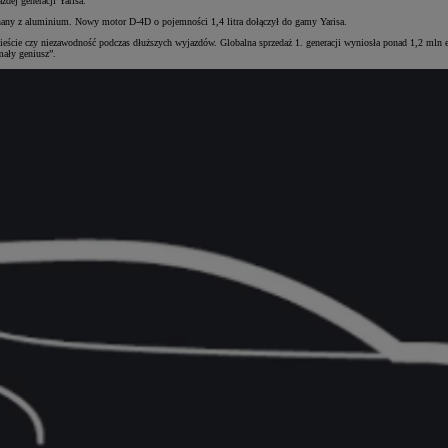
żdej generacji Yarisa.
any z aluminium. Nowy motor D-4D o pojemności 1,4 litra dołączył do gamy Yarisa.
eście czy niezawodność podczas dłuższych wyjazdów. Globalna sprzedaż 1. generacji wyniosła ponad 1,2 mln e
ały geniusz”.