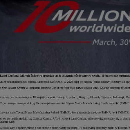
a i Land Cruisera, których światowa sprzedaż także osiągnęła ośmiocyfrowy wynik. 10-milionowy egze
 również najpopularniejszy miejski samochód na świecie. W 2020 roku do rodziny Yarisa dołączył cieszący się 
e Year, a także wygrał w konkursie Japanese Car of the Year (pod nazwą Toyota Vitz). Kolejne generacje równi
e model jest montowany w 10 krajach: Japonii, Francji, Czechach, Brazylii, Chinach, Tajwanie, Indonezji, Malez
 W tym samym roku produkcję Yarisa rozpoczęła również Toyota Motor Manufacturing Czech Republic (TMMCZ)
produkowane są w Toyota Motor Manufacturing Poland (TMMP), która zaopatruje zarówno TMMF, jak i TMMCZ.
ył on do takich modeli, jak Corolla, Camry, RAV4, Hilux i Land Cruiser, które również sprzedały się w ośmi
ynamic Grey.
 roku Yaris i spokrewnione z nim modele odpowiadały za ponad 1/3 całkowitej sprzedaży marki w Europie. Ya