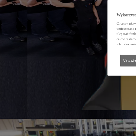
Wykorzystu
Chcemy ułatwi
umieszczane 
ulepszać funk
celów reklamo
ich ustawieni
Ustawie