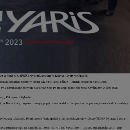
mplarz to Yaris GR SPORT wyprodukowany w fabryce Toyoty we Francji.
ogromnym uznaniem sportowy model GR Yaris, a rok później – miejski crossover Yaris Cross.
eż były nominowane do tytułu Car of the Year. Po raz drugi model ten został wyróżniony w 2021 roku –
ji, Pakistanie i Tajlandii.
 w Kolinie, aby zaspokoić rosnący popyt na ten model w Europie. Łączna produkcja samochodów z rodziny
ocyfrowych nakładach. 10-milionowy Yaris zjechał z linii produkcyjnych w fabryce TMMF 30 marca i został
ris hatchback trafił do klientów w liczbie 185 781 aut, Yaris Cross – 156 086 samochodów, a GR Yaris –