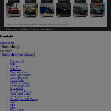
Kontakt
Napisz do nas
Samochody
Samochody
Samochody osobowe
Nowe Aygo X
Yaris
GR Yaris
Yaris Cross
Nowy Yaris Cross
Nowy Urban Cruiser
Corolla Hatchback
Corolla Sedan
Corolla TS Kombi
Nowa Corolla Cross
Toyota C-HR
Toyota C-HR Plug-in
Nowa Toyota C-HR+
Nowa Toyota bZ4X
Nowa Toyota bZ4X Touring
Camry
Prius
Mirai
Nowy RAV4