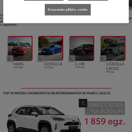
Ustawienia plików cookie
Cztery modele osobowe Toyoty zajęły też pierwsze miejsca w swoich segmentach – są to Yaris, Yaris Cross,
Corolla oraz Toyota C-HR, której na drugim miejscu towarzyszy Corolla Cross. Aygo X w pierwszym kwartale
zarejestrowano w liczbie 1030 egz., a RAV4 – 2125 egz., co zapewniło tym modelom drugie miejsce
w segmentach.