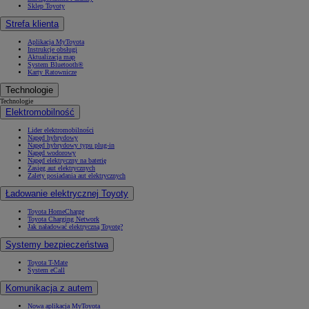
Sklep Toyoty
Strefa klienta
Aplikacja MyToyota
Instrukcje obsługi
Aktualizacja map
System Bluetooth®
Karty Ratownicze
Technologie
Technologie
Elektromobilność
Lider elektromobilności
Napęd hybrydowy
Napęd hybrydowy typu plug-in
Napęd wodorowy
Napęd elektryczny na baterię
Zasięg aut elektrycznych
Zalety posiadania aut elektrycznych
Ładowanie elektrycznej Toyoty
Toyota HomeCharge
Toyota Charging Network
Jak naładować elektryczną Toyotę?
Systemy bezpieczeństwa
Toyota T-Mate
System eCall
Komunikacja z autem
Nowa aplikacja MyToyota