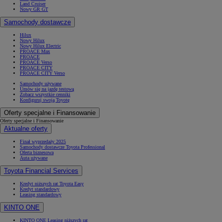
Land Cruiser
Nowy GR GT
Samochody dostawcze
Hilux
Nowy Hilux
Nowy Hilux Electric
PROACE Max
PROACE
PROACE Verso
PROACE CITY
PROACE CITY Verso
Samochody używane
Umów się na jazdę testową
Zobacz wszystkie cenniki
Konfiguruj swoją Toyotę
Oferty specjalne i Finansowanie
Oferty specjalne i Finansowanie
Aktualne oferty
Finał wyprzedaży 2025
Samochody dostawcze Toyota Professional
Oferta biznesowa
Auta używane
Toyota Financial Services
Kredyt niższych rat Toyota Easy
Kredyt standardowy
Leasing standardowy
KINTO ONE
KINTO ONE Leasing niższych rat