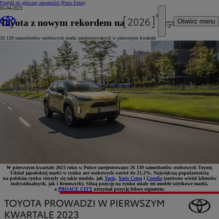
Przejdź do głównej zawartości
(Press Enter)
05-04-2023
Toyota z nowym rekordem na polskim rynku
Otwórz menu
26 139 samochodów osobowych marki zarejestrowanych w pierwszym kwartale
W pierwszym kwartale 2023 roku w Polsce zarejestrowano 26 139 samochodów osobowych Toyoty.
Udział japońskiej marki w rynku aut osobowych wzrósł do 21,2%. Największą popularnością
na polskim rynku cieszyły się takie modele, jak
Yaris
,
Yaris Cross
i
Corolla
(zarówno wśród klientów
indywidualnych, jak i firmowych). Silną pozycję na rynku miały też modele użytkowe marki,
a
PROACE CITY
utrzymał pozycję lidera segmentu.