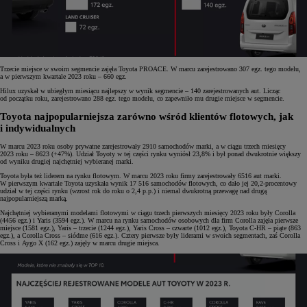
Trzecie miejsce w swoim segmencie zajęła Toyota PROACE. W marcu zarejestrowano 307 egz. tego modelu,
a w pierwszym kwartale 2023 roku – 660 egz.
Hilux uzyskał w ubiegłym miesiącu najlepszy w wynik segmencie – 140 zarejestrowanych aut. Licząc
od początku roku, zarejestrowano 288 egz. tego modelu, co zapewniło mu drugie miejsce w segmencie.
Toyota najpopularniejsza zarówno wśród klientów flotowych, jak
i indywidualnych
W marcu 2023 roku osoby prywatne zarejestrowały 2910 samochodów marki, a w ciągu trzech miesięcy
2023 roku – 8623 (+47%). Udział Toyoty w tej części rynku wyniósł 23,8% i był ponad dwukrotnie większy
od wyniku drugiej najchętniej wybieranej marki.
Toyota była też liderem na rynku flotowym. W marcu 2023 roku firmy zarejestrowały 6516 aut marki.
W pierwszym kwartale Toyota uzyskała wynik 17 516 samochodów flotowych, co dało jej 20,2-procentowy
udział w tej części rynku (wzrost rok do roku o 2,4 p.p.) i niemal dwukrotną przewagę nad drugą
najpopularniejszą marką.
Najchętniej wybieranymi modelami flotowymi w ciągu trzech pierwszych miesięcy 2023 roku były Corolla
(4456 egz.) i Yaris (3594 egz.). W marcu na rynku samochodów osobowych dla firm Corolla zajęła pierwsze
miejsce (1581 egz.), Yaris – trzecie (1244 egz.), Yaris Cross – czwarte (1012 egz.), Toyota C-HR – piąte (863
egz.), a Corolla Cross – siódme (616 egz.). Cztery pierwsze były liderami w swoich segmentach, zaś Corolla
Cross i Aygo X (162 egz.) zajęły w marcu drugie miejsca.