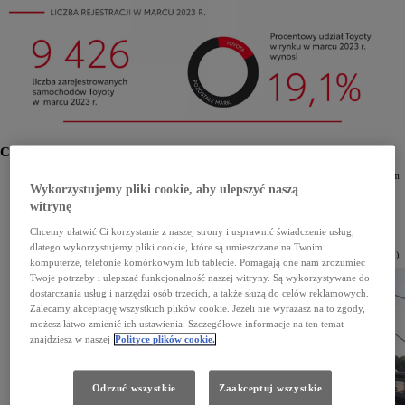
Co piąty nowy samochód osobowy to Toyota
Pierwszy kwartał 2023 roku Toyota zakończyła jako lider polskiego rynku motoryzacyjnego. W tym
czasie zarejestrowano 26 139 aut osobowych marki (ponad 2 razy więcej niż w przypadku marki
Wykorzystujemy pliki cookie, aby ulepszyć naszą
zajmującej drugie miejsce w zestawieniu). Udział Toyoty w rynku samochodów osobowych wzrósł
witrynę
do 21,2% (+3,1 p.p. w porównaniu z analogicznym okresem 2022 roku).
W dziesiątce najpopularniejszych samochodów osobowych znalazło się aż sześć modeli Toyoty.
Chcemy ułatwić Ci korzystanie z naszej strony i usprawnić świadczenie usług,
Pojazdy marki zajęły całe podium – na pierwszym miejscu uplasował się Yaris (5365 egz.), drugą
pozycję zajął Yaris Cross (5210 egz.), a trzecią – Corolla (4998 egz.). Toyota C-HR w zestawieniu
dlatego wykorzystujemy pliki cookie, które są umieszczane na Twoim
zajęła piąte miejsce (3216 egz.), Corolla Cross – ósme (2331 egz.), a RAV4 – dziewiąte (2125 egz.).
komputerze, telefonie komórkowym lub tablecie. Pomagają one nam zrozumieć
Twoje potrzeby i ulepszać funkcjonalność naszej witryny. Są wykorzystywane do
dostarczania usług i narzędzi osób trzecich, a także służą do celów reklamowych.
Zalecamy akceptację wszystkich plików cookie. Jeżeli nie wyrażasz na to zgody,
możesz łatwo zmienić ich ustawienia. Szczegółowe informacje na ten temat
znajdziesz w naszej
Polityce plików cookie.
Odrzuć wszystkie
Zaakceptuj wszystkie