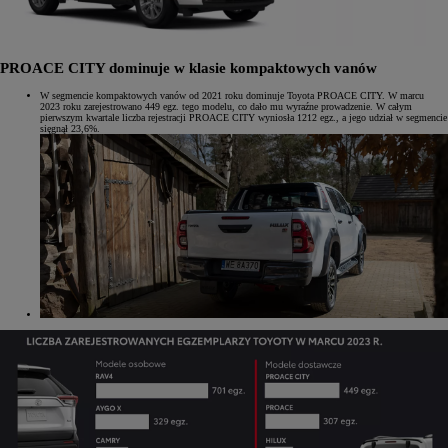
PROACE CITY dominuje w klasie kompaktowych vanów
W segmencie kompaktowych vanów od 2021 roku dominuje Toyota PROACE CITY. W marcu
2023 roku zarejestrowano 449 egz. tego modelu, co dało mu wyraźne prowadzenie. W całym
pierwszym kwartale liczba rejestracji PROACE CITY wyniosła 1212 egz., a jego udział w segmencie
sięgnął 23,6%.