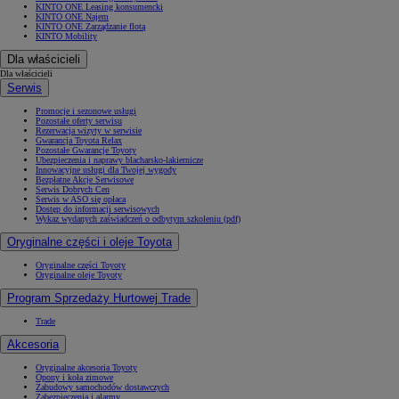
KINTO ONE Leasing konsumencki
KINTO ONE Najem
KINTO ONE Zarządzanie flotą
KINTO Mobility
Dla właścicieli
Dla właścicieli
Serwis
Promocje i sezonowe usługi
Pozostałe oferty serwisu
Rezerwacja wizyty w serwisie
Gwarancja Toyota Relax
Pozostałe Gwarancje Toyoty
Ubezpieczenia i naprawy blacharsko-lakiernicze
Innowacyjne usługi dla Twojej wygody
Bezpłatne Akcje Serwisowe
Serwis Dobrych Cen
Serwis w ASO się opłaca
Dostęp do informacji serwisowych
Wykaz wydanych zaświadczeń o odbytym szkoleniu (pdf)
Oryginalne części i oleje Toyota
Oryginalne części Toyoty
Oryginalne oleje Toyoty
Program Sprzedaży Hurtowej Trade
Trade
Akcesoria
Oryginalne akcesoria Toyoty
Opony i koła zimowe
Zabudowy samochodów dostawczych
Zabezpieczenia i alarmy