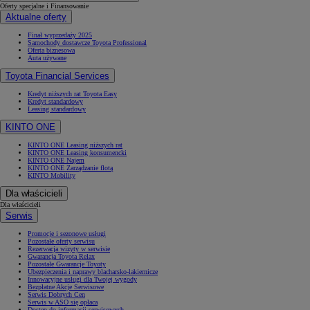
Oferty specjalne i Finansowanie
Aktualne oferty
Finał wyprzedaży 2025
Samochody dostawcze Toyota Professional
Oferta biznesowa
Auta używane
Toyota Financial Services
Kredyt niższych rat Toyota Easy
Kredyt standardowy
Leasing standardowy
KINTO ONE
KINTO ONE Leasing niższych rat
KINTO ONE Leasing konsumencki
KINTO ONE Najem
KINTO ONE Zarządzanie flotą
KINTO Mobility
Dla właścicieli
Dla właścicieli
Serwis
Promocje i sezonowe usługi
Pozostałe oferty serwisu
Rezerwacja wizyty w serwisie
Gwarancja Toyota Relax
Pozostałe Gwarancje Toyoty
Ubezpieczenia i naprawy blacharsko-lakiernicze
Innowacyjne usługi dla Twojej wygody
Bezpłatne Akcje Serwisowe
Serwis Dobrych Cen
Serwis w ASO się opłaca
Dostęp do informacji serwisowych