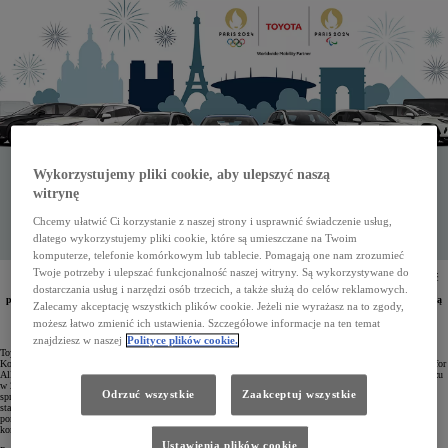
Wykorzystujemy pliki cookie, aby ulepszyć naszą
witrynę
Chcemy ułatwić Ci korzystanie z naszej strony i usprawnić świadczenie usług,
dlatego wykorzystujemy pliki cookie, które są umieszczane na Twoim
komputerze, telefonie komórkowym lub tablecie. Pomagają one nam zrozumieć
Twoje potrzeby i ulepszać funkcjonalność naszej witryny. Są wykorzystywane do
Wszyscy uczestnicy Igrzysk Olimpijskich i Paraolimpijskich w Paryżu w 2024 roku będą korzystać
z bezemisyjnej floty Toyoty, w której znajdą się 2674 zelektryfikowane auta oraz 700 elektrycznych
dostarczania usług i narzędzi osób trzecich, a także służą do celów reklamowych.
pojazdów do transportu osobistego. Przy tej okazji marka zaproponuje aż 10 rozwiązań z technologią
Zalecamy akceptację wszystkich plików cookie. Jeżeli nie wyrażasz na to zgody,
wodorową.
możesz łatwo zmienić ich ustawienia. Szczegółowe informacje na ten temat
znajdziesz w naszej
Polityce plików cookie.
Toyota to światowy partner Międzynarodowego Komitetu Olimpijskiego (MKOI) i Międzynarodowego
Komitetu Paraolimpijskiego (IPC). Wykorzystując strategię mobilności dostępnej dla wszystkich (Mobility for
All), koncern przedstawił innowacyjny koncept transportu na Igrzyska Olimpijskie i Paraolimpijskie w Paryżu
w 2024 roku. Projekt ma na celu ułatwienie przemieszczania się wszystkim osobom niezależnie od ich
Odrzuć wszystkie
Zaakceptuj wszystkie
sprawności fizycznej. Uwzględnia zatem specjalne potrzeby osób z niepełnosprawnościami i jednocześnie
stawia sobie za zadanie zmniejszenie emisji CO2, wspierając cele zrównoważonego rozwoju. Dzięki temu
poruszanie się po wiosce olimpijskiej oraz między arenami igrzysk będzie nie tylko bezpieczne, ale także
komfortowe.
Ustawienia plików cookie