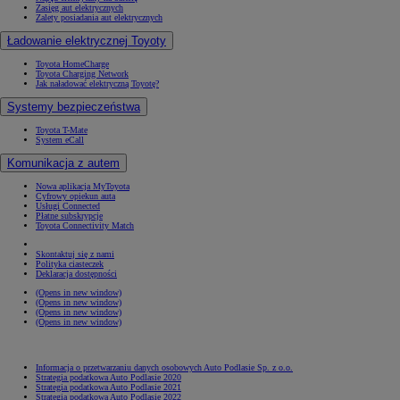
Zasięg aut elektrycznych
Zalety posiadania aut elektrycznych
Ładowanie elektrycznej Toyoty
Toyota HomeCharge
Toyota Charging Network
Jak naładować elektryczną Toyotę?
Systemy bezpieczeństwa
Toyota T-Mate
System eCall
Komunikacja z autem
Nowa aplikacja MyToyota
Cyfrowy opiekun auta
Usługi Connected
Płatne subskrypcje
Toyota Connectivity Match
Skontaktuj się z nami
Polityka ciasteczek
Deklaracja dostępności
(Opens in new window)
(Opens in new window)
(Opens in new window)
(Opens in new window)
Informacja o przetwarzaniu danych osobowych Auto Podlasie Sp. z o.o.
Strategia podatkowa Auto Podlasie 2020
Strategia podatkowa Auto Podlasie 2021
Strategia podatkowa Auto Podlasie 2022