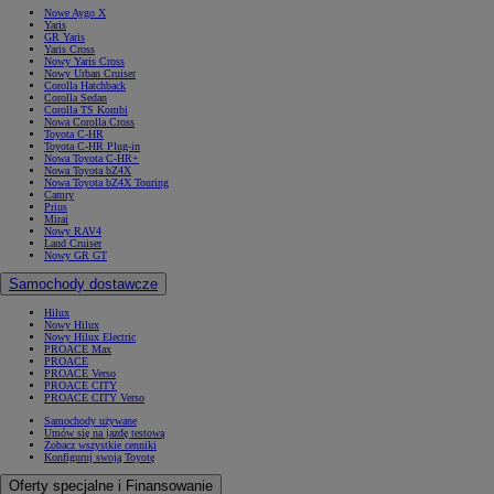
Nowe Aygo X
Yaris
GR Yaris
Yaris Cross
Nowy Yaris Cross
Nowy Urban Cruiser
Corolla Hatchback
Corolla Sedan
Corolla TS Kombi
Nowa Corolla Cross
Toyota C-HR
Toyota C-HR Plug-in
Nowa Toyota C-HR+
Nowa Toyota bZ4X
Nowa Toyota bZ4X Touring
Camry
Prius
Mirai
Nowy RAV4
Land Cruiser
Nowy GR GT
Samochody dostawcze
Hilux
Nowy Hilux
Nowy Hilux Electric
PROACE Max
PROACE
PROACE Verso
PROACE CITY
PROACE CITY Verso
Samochody używane
Umów się na jazdę testową
Zobacz wszystkie cenniki
Konfiguruj swoją Toyotę
Oferty specjalne i Finansowanie