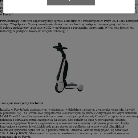
Prezes i dyrektor generalny Toyota Motor Europe Yoshihiro Nakata tak ocenia zaangażowanie marki: „Jako
Toyota dążymy do realizacji wizji społeczeństwa funkcjonującego zgodnie z zasadami zrównoważonego rozwoju
poprzez strategię mobilności dla wszystkich. Chcemy pomagać uczestnikom igrzysk, którzy poświęcają swoje
życie sportowej rywalizacji. Będziemy wspierać ich w usuwaniu barier i ułatwimy sprawne przemieszczanie się
w Paryżu".
Przewodniczący Komitetu Organizacyjnego Igrzysk Olimpijskich i Paraolimpiskich Paryż 2024 Tony Estanguet
dodaje: "Współpraca z Toyotą pozwala nam działać na rzecz bardziej dostępnej i integracyjnej mobilności.
O połowę zredukujemy także emisję CO2 w porównaniu z poprzednimi igrzyskami. W tym celu istotne jest
innowacyjne podejście Toyoty do nowych technologii".
Transport elektryczny bez barier
Igrzyska w Paryżu będą przełomowym wydarzeniem w dziedzinie transportu, gwarantując wszystkim łatwość
w poruszaniu się. Dla uczestników przygotowano 250 osobistych pojazdów elektrycznych zasilanych bateriami.
Model C+walkS umożliwia poruszanie się w pozycji siedzącej, podczas gdy C+walkT przypomina nowoczesną
hulajnogę i pozwala na przemieszczanie się na stojąco. Oba pojazdy są łatwe w prowadzeniu, osiągają
maksymalną prędkość 6 km/h i wyposażone są w zaawansowane systemy wykrywania przeszkód. Osoby
korzystające z wózków inwalidzkich będą miały dostęp do e-pullerów na terenie wioski olimpijskiej –
na samych igrzyskach będzie ich 50, a podczas ceremonii otwarcia Paraolimpiady pojawi się dodatkowe
150. Aplikacja KINTO Share umożliwi sprawne zarządzanie i dzielenie się nimi, co umożliwi swobodne
poruszanie się po Paryżu.