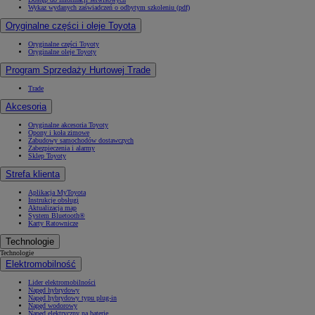
Wykaz wydanych zaświadczeń o odbytym szkoleniu (pdf)
Oryginalne części i oleje Toyota
Oryginalne części Toyoty
Oryginalne oleje Toyoty
Program Sprzedaży Hurtowej Trade
Trade
Akcesoria
Oryginalne akcesoria Toyoty
Opony i koła zimowe
Zabudowy samochodów dostawczych
Zabezpieczenia i alarmy
Sklep Toyoty
Strefa klienta
Aplikacja MyToyota
Instrukcje obsługi
Aktualizacja map
System Bluetooth®
Karty Ratownicze
Technologie
Technologie
Elektromobilność
Lider elektromobilności
Napęd hybrydowy
Napęd hybrydowy typu plug-in
Napęd wodorowy
Napęd elektryczny na baterię