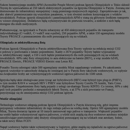
Sukces bezemisyjnego modelu APM (Accessible People Mover) podczas Igrzysk Olimpijskich w Tokio skłonił
Toyotę do wprowadzenia aż 250 takich elektrycznych pojazdów na Igrzyska Olimpijskie w Paryżu. Zostaną one
dostosowane do infrastruktury europejskiej i mają przestrzega
miejscowych regulacji. Zaprojektowano je tak,
aby ułatwić przemieszczanie się wszystkim pasażerom, w tym również osobom korzystającym z wózków
inwalidzkich. Podczas igrzysk olimpijskich i paraolimpijskich APM-y staną się głównym środkiem transportu
w wiosce olimpijskiej. Dodatkowo będą wykorzystywane do przewozu towarów, a niektóre z nich będą
dostępne dla służb medycznych.
Podsumowując, na igrzyskach w Paryżu zobaczymy aż 450 elektrycznych pojazdów do transportu
indywidualnego (C+walkS, C+walkT oraz e-puller), 250 pojazdów APM, a także 150 egzemplarzy modelu
Toyoty PROACE z przeznaczeniem dla osób poruszających się na wózkach.
Olimpiada ze zelektryfikowaną flotą
Podczas Igrzysk Olimpijskich w Paryżu zelektryfikowana flota Toyoty wpłynie na redukcję emisji CO2
o połowę w porównaniu z latami poprzednimi. Każdy z 2674 pojazdów Toyoty będzie wyposażony
w zelektryfikowany napęd, a 150 z nich będzie przeznaczonych dla osób poruszających się na wózkach
inwalidzkich. 60% całej floty olimpijskiej to auta elektryczne na baterie (BEV), a więc modele bZ4X,
PROACE Electric, PROACE VERSO Electric oraz Lexus RZ.
Ponadto Toyota udostępni także 500 egzemplarzy modelu Mirai napędzanego wodorem. Po zakończeniu
igrzysk wszystkie te samochody dołączą do istniejącej już w Paryżu floty taksówek wodorowych, co wpłynie
na zwiększenie liczby aut wykorzystujących wodorowe ogniwa paliwowe do 1500 sztuk.
Igrzyska będą także obsługiwane przez tysiąc aut hybrydowych (HEV) oraz hybryd typu plug-in (PHEV),
w tym modele RAV4 w wersjach HEV i PHEV oraz hybrydowe Toyoty Corolla TS kombi, Yaris Cross
i Highlander. Uzupełnieniem floty będą pojazdy z usługi car-sharingu Toyoty KINTO. Co istotne, 60% z całej
puli tych pojazdów pochodzi z europejskich fabryk Toyoty, a aż 37% z nich powstanie we Francji,
przyczyniając się do zmniejszenia emisji CO2 podczas igrzysk.
Wodór olimpijski
Technologie wodorowe odegrają podczas Igrzysk Olimpijskich w Paryżu kluczową rolę, gdyż impreza
przyspieszy wdrożenie infrastruktury do tego rodzaju paliwa na wielką skalę. Oprócz 500 egzemplarzy modelu
Mirai, Toyota dostarczy łącznie aż 10 innych zastosowań tego paliwa w transporcie. Większość pojazdów
na wodór będzie wykorzystywać ogniwa paliwowe, a wśród nich znajdą się dwa wodorowe autobusy miejskie
umożliwiające przewiezienie całej drużyny olimpijskiej poruszającej się na wózkach oraz autokary, łodzie,
a także nowy Hilux FCEV.
Napęd wodorowy będzie także wykorzystywany w logistyce, gdzie znajdą się ciężarówki na ogniwa paliwowe