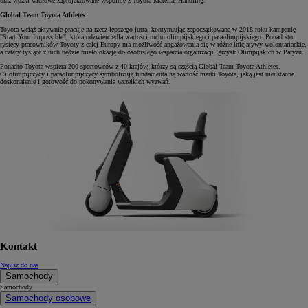
oraz wózki widłowe zaprojektowane wspólnie z Toyota Material Handling.
Global Team Toyota Athletes
Toyota wciąż aktywnie pracuje na rzecz lepszego jutra, kontynuując zapoczątkowaną w 2018 roku kampanię
"Start Your Impossible", która odzwierciedla wartości ruchu olimpijskiego i paraolimpijskiego. Ponad sto
tysięcy pracowników Toyoty z całej Europy ma możliwość angażowania się w różne inicjatywy wolontariackie,
a cztery tysiące z nich będzie miało okazję do osobistego wsparcia organizacji Igrzysk Olimpijskich w Paryżu.
Ponadto Toyota wspiera 200 sportowców z 40 krajów, którzy są częścią Global Team Toyota Athletes.
Ci olimpijczycy i paraolimpijczycy symbolizują fundamentalną wartość marki Toyota, jaką jest nieustanne
doskonalenie i gotowość do pokonywania wszelkich wyzwań.
Kontakt
Napisz do nas
Samochody
Samochody
Samochody osobowe