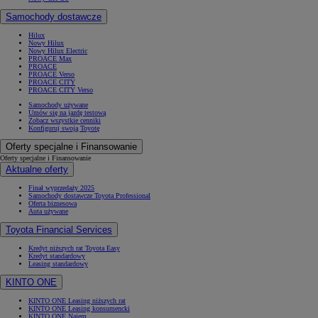
Samochody dostawcze
Hilux
Nowy Hilux
Nowy Hilux Electric
PROACE Max
PROACE
PROACE Verso
PROACE CITY
PROACE CITY Verso
Samochody używane
Umów się na jazdę testową
Zobacz wszystkie cenniki
Konfiguruj swoją Toyotę
Oferty specjalne i Finansowanie
Oferty specjalne i Finansowanie
Aktualne oferty
Finał wyprzedaży 2025
Samochody dostawcze Toyota Professional
Oferta biznesowa
Auta używane
Toyota Financial Services
Kredyt niższych rat Toyota Easy
Kredyt standardowy
Leasing standardowy
KINTO ONE
KINTO ONE Leasing niższych rat
KINTO ONE Leasing konsumencki
KINTO ONE Najem