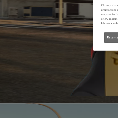
Chcemy ułatwi
umieszczane 
ulepszać funk
celów reklamo
ich ustawieni
Ustawie