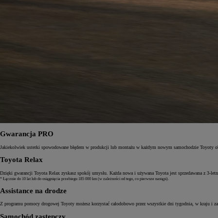
Gwarancja PRO
Jakiekolwiek usterki spowodowane błędem w produkcji lub montażu w każdym nowym samochodzie Toyoty objęt
Od
81 900 zł
Toyota Relax
Yaris Cross
HYBRID
Dzięki gwarancji Toyota Relax zyskasz spokój umysłu. Każda nowa i używana Toyota jest sprzedawana z 3‑let
* Łącznie do 10 lat lub do osiągnięcia przebiegu 185 000 km (w zależności od tego, co pierwsze nastąpi).
Assistance na drodze
Z programu pomocy drogowej Toyoty możesz korzystać całodobowo przez wszystkie dni tygodnia, w kraju i zag
Samochód zastępczy