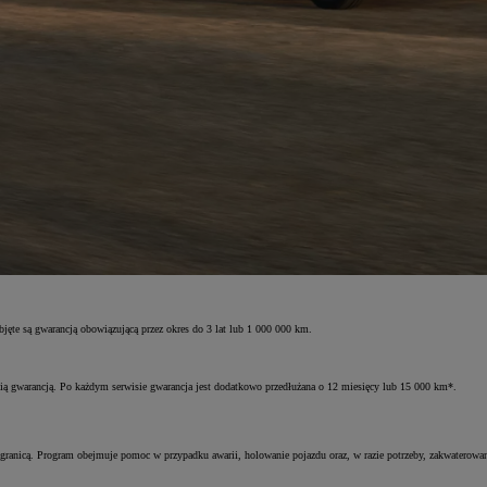
e są gwarancją obowiązującą przez okres do 3 lat lub 1 000 000 km.
nią gwarancją. Po każdym serwisie gwarancja jest dodatkowo przedłużana o 12 miesięcy lub 15 000 km*.
ranicą. Program obejmuje pomoc w przypadku awarii, holowanie pojazdu oraz, w razie potrzeby, zakwaterowan