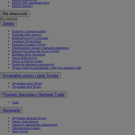
KINTO ONE Zarządzanie flotą
KINTO Mobility
Dla właścicieli
Dla właścicieli
Serwis
Promocje i sezonowe usługi
Pozostałe oferty serwisu
Rezerwacja wizyty w serwisie
Gwarancja Toyota Relax
Pozostałe Gwarancje Toyoty
Ubezpieczenia i naprawy blacharsko-lakiernicze
Innowacyjne usługi dla Twojej wygody
Bezpłatne Akcje Serwisowe
Serwis Dobrych Cen
Serwis w ASO się opłaca
Dostęp do informacji serwisowych
Wykaz wydanych zaświadczeń o odbytym szkoleniu (pdf)
Oryginalne części i oleje Toyota
Oryginalne części Toyoty
Oryginalne oleje Toyoty
Program Sprzedaży Hurtowej Trade
Trade
Akcesoria
Oryginalne akcesoria Toyoty
Opony i koła zimowe
Zabudowy samochodów dostawczych
Zabezpieczenia i alarmy
Sklep Toyoty