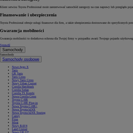
Klient serwisu Toyota Professional może zarezerwować samochód zastępczy na czas naprawy lub przeglądu poj
Finansowanie i ubezpieczenia
Toyota Professional oferuje usługi finansowe dla firm, a także ubezpieczenia dostosowane do specyficznych potr
Gwarancja mobilności
Gwarancja mobilności to dodatkowa ochrona dla Twojej firmy w przypadku awarii Twojego pojazdu użytkoweg
Sprawdź
Samochody
Samochody
Samochody osobowe
Nowe Aygo X
Yaris
GR Yaris
Yaris Cross
Nowy Yaris Cross
Nowy Urban Cruiser
Corolla Hatchback
Corolla Sedan
Corolla TS Kombi
Nowa Corolla Cross
Toyota C-HR
Toyota C-HR Plug-in
Nowa Toyota C-HR+
Nowa Toyota bZ4X
Nowa Toyota bZ4X Touring
Camry
Prius
Mirai
Nowy RAV4
Land Cruiser
Nowy GR GT