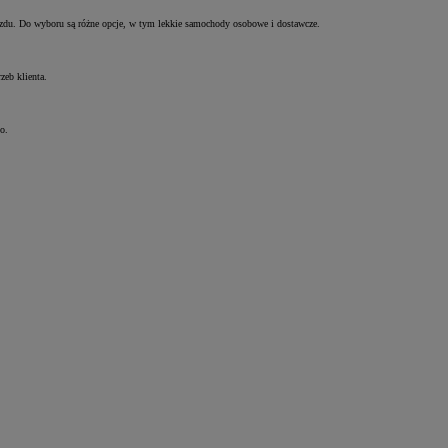
azdu. Do wyboru są różne opcje, w tym lekkie samochody osobowe i dostawcze.
zeb klienta.
o.