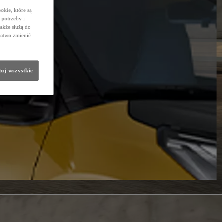
okie, które są
potrzeby i
także służą do
łatwo zmienić
uj wszystkie