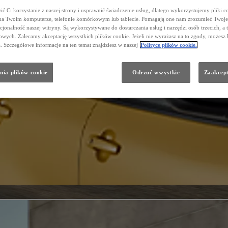
ć Ci korzystanie z naszej strony i usprawnić świadczenie usług, dlatego wykorzystujemy pliki co
na Twoim komputerze, telefonie komórkowym lub tablecie. Pomagają one nam zrozumieć Twoje 
cjonalność naszej witryny. Są wykorzystywane do dostarczania usług i narzędzi osób trzecich, a 
wych. Zalecamy akceptację wszystkich plików cookie. Jeżeli nie wyrażasz na to zgody, możesz 
a. Szczegółowe informacje na ten temat znajdziesz w naszej
Polityce plików cookie.
nia plików cookie
Odrzuć wszystkie
Zaakcept