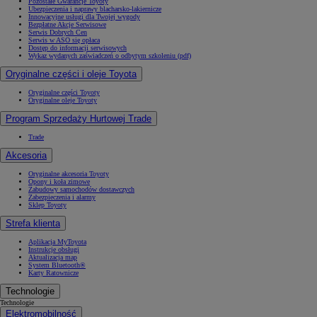
Pozostałe Gwarancje Toyoty
Ubezpieczenia i naprawy blacharsko-lakiernicze
Innowacyjne usługi dla Twojej wygody
Bezpłatne Akcje Serwisowe
Serwis Dobrych Cen
Serwis w ASO się opłaca
Dostęp do informacji serwisowych
Wykaz wydanych zaświadczeń o odbytym szkoleniu (pdf)
Oryginalne części i oleje Toyota
Oryginalne części Toyoty
Oryginalne oleje Toyoty
Program Sprzedaży Hurtowej Trade
Trade
Akcesoria
Oryginalne akcesoria Toyoty
Opony i koła zimowe
Zabudowy samochodów dostawczych
Zabezpieczenia i alarmy
Sklep Toyoty
Strefa klienta
Aplikacja MyToyota
Instrukcje obsługi
Aktualizacja map
System Bluetooth®
Karty Ratownicze
Technologie
Technologie
Elektromobilność