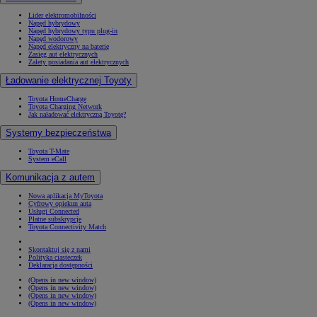
Lider elektromobilności
Napęd hybrydowy
Napęd hybrydowy typu plug-in
Napęd wodorowy
Napęd elektryczny na baterię
Zasięg aut elektrycznych
Zalety posiadania aut elektrycznych
Ładowanie elektrycznej Toyoty
Toyota HomeCharge
Toyota Charging Network
Jak naładować elektryczną Toyotę?
Systemy bezpieczeństwa
Toyota T-Mate
System eCall
Komunikacja z autem
Nowa aplikacja MyToyota
Cyfrowy opiekun auta
Usługi Connected
Płatne subskrypcje
Toyota Connectivity Match
Skontaktuj się z nami
Polityka ciasteczek
Deklaracja dostępności
(Opens in new window)
(Opens in new window)
(Opens in new window)
(Opens in new window)