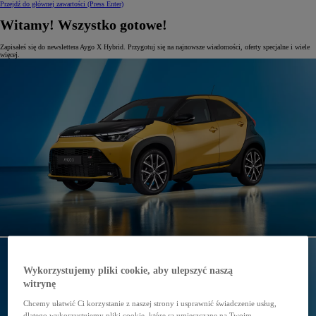
Przejdź do głównej zawartości
(Press Enter)
Witamy! Wszystko gotowe!
Zapisałeś się do newslettera Aygo X Hybrid. Przygotuj się na najnowsze wiadomości, oferty specjalne i wiele
więcej.
Wykorzystujemy pliki cookie, aby ulepszyć naszą
witrynę
Chcemy ułatwić Ci korzystanie z naszej strony i usprawnić świadczenie usług,
dlatego wykorzystujemy pliki cookie, które są umieszczane na Twoim