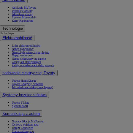
Aplikacja MyToyota
Instrukcje obsługi
Aktualizacja map
System Bluetooth®
Karty Ratownicze
Technologie
Technologie
Elektromobilność
Lider elektromobilności
Napęd hybrydowy
Napęd hybrydowy typu plug-in
Napęd wodorowy
Napęd elektryczny na baterię
Zasięg aut elektrycznych
Zalety posiadania aut elektrycznych
Ładowanie elektrycznej Toyoty
Toyota HomeCharge
Toyota Charging Network
Jak naładować elektryczną Toyotę?
Systemy bezpieczeństwa
Toyota T-Mate
System eCall
Komunikacja z autem
Nowa aplikacja MyToyota
Cyfrowy opiekun auta
Usługi Connected
Płatne subskrypcje