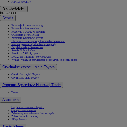
KINTO Mobility
Dla właścicieli
Dla właścicieli
Serwis
Promocje i sezonowe usługi
Pozostałe oferty serwisu
Rezerwacja wizyty w serwisie
Gwarancja Toyota Relax
Pozostałe Gwarancje Toyoty
Ubezpieczenia i naprawy blacharsko-lakiernicze
Innowacyjne usługi dla Twojej wygody
Bezpłatne Akcje Serwisowe
Serwis Dobrych Cen
Serwis w ASO się opłaca
Dostęp do informacji serwisowych
Wykaz wydanych zaświadczeń o odbytym szkoleniu (pdf)
Oryginalne części i oleje Toyota
Oryginalne części Toyoty
Oryginalne oleje Toyoty
Program Sprzedaży Hurtowej Trade
Trade
Akcesoria
Oryginalne akcesoria Toyoty
Opony i koła zimowe
Zabudowy samochodów dostawczych
Zabezpieczenia i alarmy
Sklep Toyoty
Strefa klienta