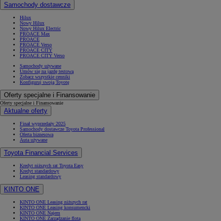
Samochody dostawcze
Hilux
Nowy Hilux
Nowy Hilux Electric
PROACE Max
PROACE
PROACE Verso
PROACE CITY
PROACE CITY Verso
Samochody używane
Umów się na jazdę testową
Zobacz wszystkie cenniki
Konfiguruj swoją Toyotę
Oferty specjalne i Finansowanie
Oferty specjalne i Finansowanie
Aktualne oferty
Finał wyprzedaży 2025
Samochody dostawcze Toyota Professional
Oferta biznesowa
Auta używane
Toyota Financial Services
Kredyt niższych rat Toyota Easy
Kredyt standardowy
Leasing standardowy
KINTO ONE
KINTO ONE Leasing niższych rat
KINTO ONE Leasing konsumencki
KINTO ONE Najem
KINTO ONE Zarządzanie flotą