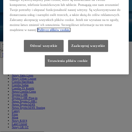
komputerze, telefonie komórkowym lub tablecie. Pomagają one nam zrozumieć
Twoje potrzeby i ulepszać funkcjonalność naszej witryny. Są wykorzystywane do
dostarczania usług i narzędzi osób trzecich, a także służą do celów reklamowych.
Zalecamy akceptację wszystkich plików cookie. Jeżeli nie wyrażasz na to zgody,
możesz łatwo zmienić ich ustawienia. Szczegółowe informacje na ten temat
znajdziesz w naszej
Polityce plików cookie.
Samochody
Odrzuć wszystkie
Zaakceptuj wszystkie
Samochody
Samochody osobowe
Ustawienia plików cookie
Nowe Aygo X
Yaris
GR Yaris
Yaris Cross
Nowy Yaris Cross
Nowy Urban Cruiser
Corolla Hatchback
Corolla Sedan
Corolla TS Kombi
Nowa Corolla Cross
Toyota C-HR
Toyota C-HR Plug-in
Nowa Toyota C-HR+
Nowa Toyota bZ4X
Nowa Toyota bZ4X Touring
Camry
Prius
Mirai
Nowy RAV4
Land Cruiser
Nowy GR GT