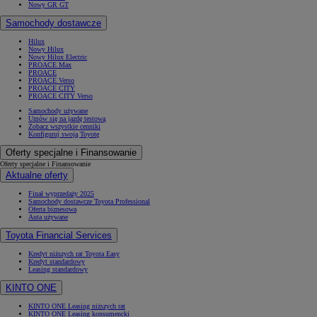
Nowy GR GT
Samochody dostawcze
Hilux
Nowy Hilux
Nowy Hilux Electric
PROACE Max
PROACE
PROACE Verso
PROACE CITY
PROACE CITY Verso
Samochody używane
Umów się na jazdę testową
Zobacz wszystkie cenniki
Konfiguruj swoją Toyotę
Oferty specjalne i Finansowanie
Oferty specjalne i Finansowanie
Aktualne oferty
Finał wyprzedaży 2025
Samochody dostawcze Toyota Professional
Oferta biznesowa
Auta używane
Toyota Financial Services
Kredyt niższych rat Toyota Easy
Kredyt standardowy
Leasing standardowy
KINTO ONE
KINTO ONE Leasing niższych rat
KINTO ONE Leasing konsumencki