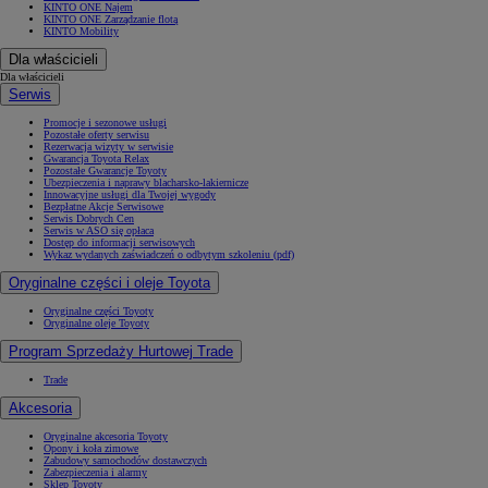
KINTO ONE Najem
KINTO ONE Zarządzanie flotą
KINTO Mobility
Dla właścicieli
Dla właścicieli
Serwis
Promocje i sezonowe usługi
Pozostałe oferty serwisu
Rezerwacja wizyty w serwisie
Gwarancja Toyota Relax
Pozostałe Gwarancje Toyoty
Ubezpieczenia i naprawy blacharsko-lakiernicze
Innowacyjne usługi dla Twojej wygody
Bezpłatne Akcje Serwisowe
Serwis Dobrych Cen
Serwis w ASO się opłaca
Dostęp do informacji serwisowych
Wykaz wydanych zaświadczeń o odbytym szkoleniu (pdf)
Oryginalne części i oleje Toyota
Oryginalne części Toyoty
Oryginalne oleje Toyoty
Program Sprzedaży Hurtowej Trade
Trade
Akcesoria
Oryginalne akcesoria Toyoty
Opony i koła zimowe
Zabudowy samochodów dostawczych
Zabezpieczenia i alarmy
Sklep Toyoty