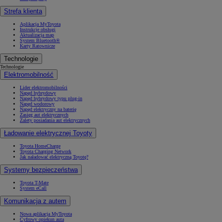
Strefa klienta
Aplikacja MyToyota
Instrukcje obsługi
Aktualizacja map
System Bluetooth®
Karty Ratownicze
Technologie
Technologie
Elektromobilność
Lider elektromobilności
Napęd hybrydowy
Napęd hybrydowy typu plug-in
Napęd wodorowy
Napęd elektryczny na baterię
Zasięg aut elektrycznych
Zalety posiadania aut elektrycznych
Ładowanie elektrycznej Toyoty
Toyota HomeCharge
Toyota Charging Network
Jak naładować elektryczną Toyotę?
Systemy bezpieczeństwa
Toyota T-Mate
System eCall
Komunikacja z autem
Nowa aplikacja MyToyota
Cyfrowy opiekun auta