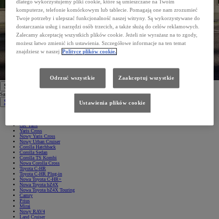
dlatego wykorzystujemy pliki cookie, które są umieszczane na Twoim
komputerze, telefonie komórkowym lub tablecie. Pomagają one nam zrozumieć
Twoje potrzeby i ulepszać funkcjonalność naszej witryny. Są wykorzystywane do
dostarczania usług i narzędzi osób trzecich, a także służą do celów reklamowych.
Zalecamy akceptację wszystkich plików cookie. Jeżeli nie wyrażasz na to zgody,
możesz łatwo zmienić ich ustawienia. Szczegółowe informacje na ten temat
znajdziesz w naszej
Polityce plików cookie.
Odrzuć wszystkie
Zaakceptuj wszystkie
Samochody
Samochody
Samochody osobowe
Ustawienia plików cookie
Nowe Aygo X
Yaris
GR Yaris
Yaris Cross
Nowy Yaris Cross
Nowy Urban Cruiser
Corolla Hatchback
Corolla Sedan
Corolla TS Kombi
Nowa Corolla Cross
Toyota C-HR
Toyota C-HR Plug-in
Nowa Toyota C-HR+
Nowa Toyota bZ4X
Nowa Toyota bZ4X Touring
Camry
Prius
Mirai
Nowy RAV4
Land Cruiser