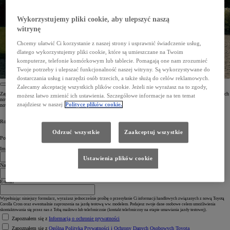
Wykorzystujemy pliki cookie, aby ulepszyć naszą
witrynę
Chcemy ułatwić Ci korzystanie z naszej strony i usprawnić świadczenie usług,
dlatego wykorzystujemy pliki cookie, które są umieszczane na Twoim
komputerze, telefonie komórkowym lub tablecie. Pomagają one nam zrozumieć
Twoje potrzeby i ulepszać funkcjonalność naszej witryny. Są wykorzystywane do
dostarczania usług i narzędzi osób trzecich, a także służą do celów reklamowych.
Zalecamy akceptację wszystkich plików cookie. Jeżeli nie wyrażasz na to zgody,
Zapisz się do newslettera, aby otrzymać dostęp do ekskluzywnych treści, w tym zapowiedzi i ofert dotyczących
możesz łatwo zmienić ich ustawienia. Szczegółowe informacje na ten temat
nowej Toyoty Corolli Cross. Dołącz do wspólnej, ekscytującej podróży w przyszłość i nie przegap żadnej
znajdziesz w naszej
Polityce plików cookie.
nowości!
Rozpocznij ekscytującą podróż. Zapisz się do newslettera Toyoty już dziś.
Odrzuć wszystkie
Zaakceptuj wszystkie
Powiedz nam coś o sobie
Imię
Ustawienia plików cookie
Nazwisko
E-mail
Wypełniając niniejszy formularz, wyrażasz jednocześnie prośbę o przesyłanie Ci informacji handlowych związanych z nową Toyotą
Corolla Cross oraz ewentualnie zaproszenia na jazdę testową ww. modelem. Podajesz swoje dane osobowe celem umożliwienia
skontaktowania się przez nas z Tobą mailowo lub telefonicznie (kontakt telefoniczny na etapie umawiania jazdy testowej).
Zapoznałem się z
Informacją o ochronie prywatności
Zapoznałem się z
Ogólną Polityką Prywatności i Ochrony Danych Osobowych Toyota