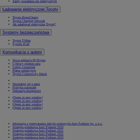
Zalety posiadania aut elektrycznych
Ładowanie elektrycznej Toyoty
Toyota HomeCharge
Toyota Charging Network
Jak naładować elektryczną Toyotę?
Systemy bezpieczeństwa
Toyota T-Mate
System eCall
Komunikacja z autem
Nowa aplikacja MyToyota
Cyfrowy opiekun auta
Usługi Connected
Płatne subskrypcje
Toyota Connectivity Match
Skontaktuj się z nami
Polityka ciasteczek
Deklaracja dostępności
(Opens in new window)
(Opens in new window)
(Opens in new window)
(Opens in new window)
Informacja o przetwarzaniu danych osobowych Auto Podlasie Sp. z o.o.
Strategia podatkowa Auto Podlasie 2020
Strategia podatkowa Auto Podlasie 2021
Strategia podatkowa Auto Podlasie 2022
Strategia podatkowa Auto Podlasie 2023