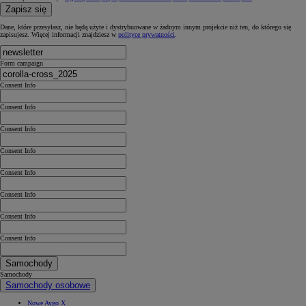
Zapisz się
Dane, które przesyłasz, nie będą użyte i dystrybuowane w żadnym innym projekcie niż ten, do którego się
zapisujesz. Więcej informacji znajdziesz w
polityce prywatności
.
Form campaign
Consent Info
Consent Info
Consent Info
Consent Info
Consent Info
Consent Info
Consent Info
Consent Info
Samochody
Samochody
Samochody osobowe
Nowe Aygo X