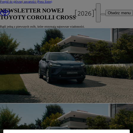
Przejdź do głównej zawartości
(Press Enter)
NEWSLETTER NOWEJ
Otwórz menu
TOYOTY COROLLI CROSS
Bądź jedną z pierwszych osób, które otrzymają najnowsze wiadomości.