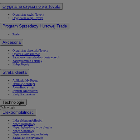
Oryginalne części i oleje Toyota
Oryginalne części Toyoty
Oryginalne oleje Toyoty
Program Sprzedaży Hurtowej Trade
Trade
Akcesoria
Oryginalne akcesoria Toyoty
Opony i koła zimowe
Zabudowy samochodów dostawczych
Zabezpieczenia i alarmy
Sklep Toyoty
Strefa klienta
Aplikacja MyToyota
Instrukcje obsługi
Aktualizacja map
System Bluetooth®
Karty Ratownicze
Technologie
Technologie
Elektromobilność
Lider elektromobilności
Napęd hybrydowy
Napęd hybrydowy typu plug-in
Napęd wodorowy
Napęd elektryczny na baterię
Zasięg aut elektrycznych