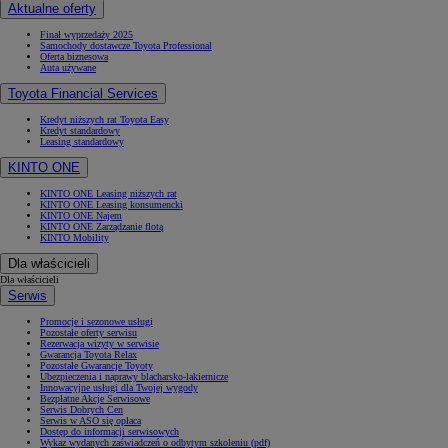
Aktualne oferty
Finał wyprzedaży 2025
Samochody dostawcze Toyota Professional
Oferta biznesowa
Auta używane
Toyota Financial Services
Kredyt niższych rat Toyota Easy
Kredyt standardowy
Leasing standardowy
KINTO ONE
KINTO ONE Leasing niższych rat
KINTO ONE Leasing konsumencki
KINTO ONE Najem
KINTO ONE Zarządzanie flotą
KINTO Mobility
Dla właścicieli
Dla właścicieli
Serwis
Promocje i sezonowe usługi
Pozostałe oferty serwisu
Rezerwacja wizyty w serwisie
Gwarancja Toyota Relax
Pozostałe Gwarancje Toyoty
Ubezpieczenia i naprawy blacharsko-lakiernicze
Innowacyjne usługi dla Twojej wygody
Bezpłatne Akcje Serwisowe
Serwis Dobrych Cen
Serwis w ASO się opłaca
Dostęp do informacji serwisowych
Wykaz wydanych zaświadczeń o odbytym szkoleniu (pdf)