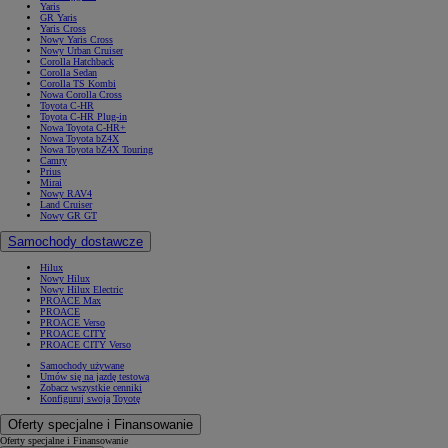
Yaris
GR Yaris
Yaris Cross
Nowy Yaris Cross
Nowy Urban Cruiser
Corolla Hatchback
Corolla Sedan
Corolla TS Kombi
Nowa Corolla Cross
Toyota C-HR
Toyota C-HR Plug-in
Nowa Toyota C-HR+
Nowa Toyota bZ4X
Nowa Toyota bZ4X Touring
Camry
Prius
Mirai
Nowy RAV4
Land Cruiser
Nowy GR GT
Samochody dostawcze
Hilux
Nowy Hilux
Nowy Hilux Electric
PROACE Max
PROACE
PROACE Verso
PROACE CITY
PROACE CITY Verso
Samochody używane
Umów się na jazdę testową
Zobacz wszystkie cenniki
Konfiguruj swoją Toyotę
Oferty specjalne i Finansowanie
Oferty specjalne i Finansowanie