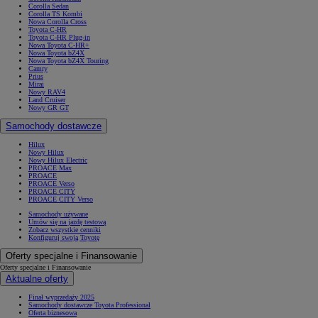
Corolla Sedan
Corolla TS Kombi
Nowa Corolla Cross
Toyota C-HR
Toyota C-HR Plug-in
Nowa Toyota C-HR+
Nowa Toyota bZ4X
Nowa Toyota bZ4X Touring
Camry
Prius
Mirai
Nowy RAV4
Land Cruiser
Nowy GR GT
Samochody dostawcze
Hilux
Nowy Hilux
Nowy Hilux Electric
PROACE Max
PROACE
PROACE Verso
PROACE CITY
PROACE CITY Verso
Samochody używane
Umów się na jazdę testową
Zobacz wszystkie cenniki
Konfiguruj swoją Toyotę
Oferty specjalne i Finansowanie
Oferty specjalne i Finansowanie
Aktualne oferty
Finał wyprzedaży 2025
Samochody dostawcze Toyota Professional
Oferta biznesowa