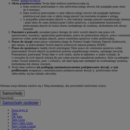
e-mail:
klient@toyota.pl
Okres przechowywania:
Twoje dane osobowe przechowywane są:
Dane osobowe przetwarzane w celu umówienia usługi serwisu lub przeglądu przez okres
do 6 miesięcy;
Dane osobowe przetwarzane w razie odbycia usługi serwisu lub przeglądu będziemy
przechowywać przez czas w jakim mogą ujawnić się roszczenia związane z usługą;
w przypadku przetwarzania danych w celu realizacji naszego prawnie uzasadnionego interesu
- przez okres do czasu złożenia przez Ciebie sprzeciwu, z zastrzeżeniem konieczności
przetwarzania danych do końca okresu niezbędnego do ustalenia, dochodzenia lub obrony
roszczeń.
Pouczenie o prawach:
posiadasz prawo dostępu do treści swoich danych oraz prawo ich
sprostowania, usunięcia, ograniczenia przetwarzania, prawo do przenoszenia danych, prawo wniesienia
sprzeciwu wobec przetwarzania danych, prawo wniesienia sprzeciwu wobec profilowania;
Prawo do skargi:
masz prawo wniesienia skargi do Prezesa Urzędu Ochrony Danych Osobowych,
gdy uznasz, iż przetwarzanie Twoich danych osobowych narusza przepisy RODO;
Prawo do sprzeciwu:
w każdej chwili przysługuje Tobie prawo do wniesienia sprzeciwu wobec
przetwarzania Twoich danych na podstawie prawnie uzasadnionego interesu, opisanego powyżej.
Przestaniemy przetwarzać Twoje dane w tych celach, chyba że będziemy w stanie wykazać, że
w stosunku do tych danych istnieją dla nas ważne prawnie uzasadnione podstawy, które są nadrzędne
wobec Twoich interesów, praw i wolności, lub dane będą nam niezbędne do ewentualnego ustalenia,
dochodzenia lub obrony roszczeń;
Twoje dane osobowe
nie podlegają zautomatyzowanemu podejmowaniu decyzji, w tym
profilowaniu
związanym z automatycznym podejmowaniem decyzji tj. profilowaniu które
odbywałoby się bez udziału człowieka.
Wybrana stacja dilerska wkrótce się z Tobą skontaktuje, aby potwierdzić umówienie wizyty.
Samochody
Samochody
Samochody osobowe
Nowe Aygo X
Yaris
GR Yaris
Yaris Cross
Nowy Yaris Cross
Nowy Urban Cruiser
Corolla Hatchback