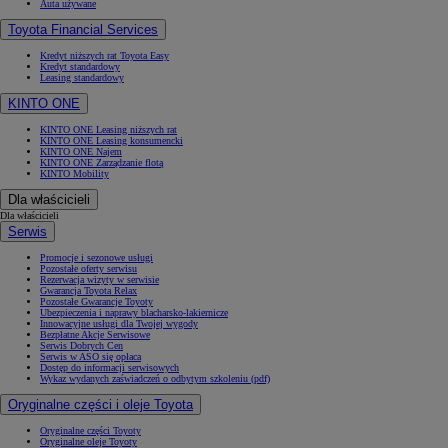
Auta używane
Toyota Financial Services
Kredyt niższych rat Toyota Easy
Kredyt standardowy
Leasing standardowy
KINTO ONE
KINTO ONE Leasing niższych rat
KINTO ONE Leasing konsumencki
KINTO ONE Najem
KINTO ONE Zarządzanie flotą
KINTO Mobility
Dla właścicieli
Dla właścicieli
Serwis
Promocje i sezonowe usługi
Pozostałe oferty serwisu
Rezerwacja wizyty w serwisie
Gwarancja Toyota Relax
Pozostałe Gwarancje Toyoty
Ubezpieczenia i naprawy blacharsko-lakiernicze
Innowacyjne usługi dla Twojej wygody
Bezpłatne Akcje Serwisowe
Serwis Dobrych Cen
Serwis w ASO się opłaca
Dostęp do informacji serwisowych
Wykaz wydanych zaświadczeń o odbytym szkoleniu (pdf)
Oryginalne części i oleje Toyota
Oryginalne części Toyoty
Oryginalne oleje Toyoty