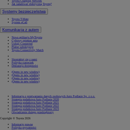
Toyota Charging Network
Jak naładować elektryczną Toyotę?
Systemy bezpieczeństwa
Toyota T-Mate
System eCall
Komunikacja z autem
Nowa aplikacja MyToyota
Cyfrowy opiekun auta
Usługi Connected
Płatne subskrypcje
Toyota Connectivity Match
Skontaktuj się z nami
Polityka ciasteczek
Deklaracja dostępności
(Opens in new window)
(Opens in new window)
(Opens in new window)
(Opens in new window)
Informacja o przetwarzaniu danych osobowych Auto Podlasie Sp. z o.o.
Strategia podatkowa Auto Podlasie 2020
Strategia podatkowa Auto Podlasie 2021
Strategia podatkowa Auto Podlasie 2022
Strategia podatkowa Auto Podlasie 2023
Oświadczenie dużego przedsiębiorcy
Copyright © Toyota 2026
Informacje prawne
Polityka prywatności