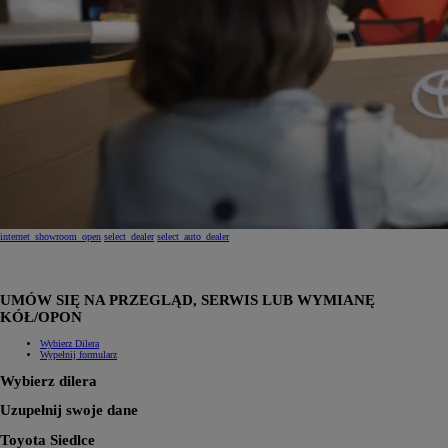
internet_showroom_open
select_dealer
select_auto_dealer
UMÓW SIĘ NA PRZEGLĄD, SERWIS LUB WYMIANĘ
KÓŁ/OPON
Wybierz Dilera
Wypełnij formularz
Wybierz dilera
Uzupełnij swoje dane
Toyota Siedlce