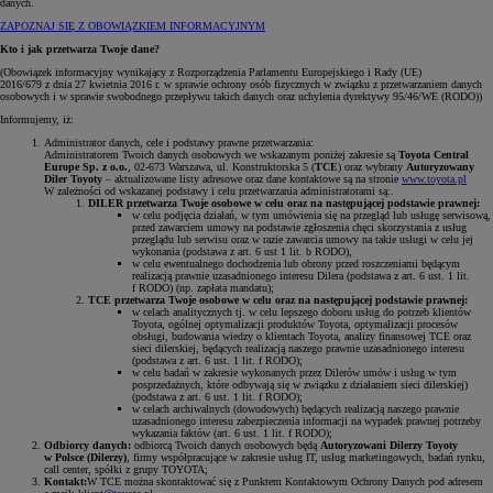
danych.
ZAPOZNAJ SIĘ Z OBOWIĄZKIEM INFORMACYJNYM
Kto i jak przetwarza Twoje dane?
(Obowiązek informacyjny wynikający z Rozporządzenia Parlamentu Europejskiego i Rady (UE)
2016/679 z dnia 27 kwietnia 2016 r. w sprawie ochrony osób fizycznych w związku z przetwarzaniem danych
osobowych i w sprawie swobodnego przepływu takich danych oraz uchylenia dyrektywy 95/46/WE (RODO))
Informujemy, iż:
Administrator danych, cele i podstawy prawne przetwarzania:
Administratorem Twoich danych osobowych we wskazanym poniżej zakresie są
Toyota Central
Europe Sp. z o.o.
, 02-673 Warszawa, ul. Konstruktorska 5 (
TCE
) oraz wybrany
Autoryzowany
Diler Toyoty
– aktualizowane listy adresowe oraz dane kontaktowe są na stronie
www.toyota.pl
W zależności od wskazanej podstawy i celu przetwarzania administratorami są:.
DILER przetwarza Twoje osobowe w celu oraz na następującej podstawie prawnej:
w celu podjęcia działań, w tym umówienia się na przegląd lub usługę serwisową,
przed zawarciem umowy na podstawie zgłoszenia chęci skorzystania z usług
przeglądu lub serwisu oraz w razie zawarcia umowy na takie usługi w celu jej
wykonania (podstawa z art. 6 ust 1 lit. b RODO),
w celu ewentualnego dochodzenia lub obrony przed roszczeniami będącym
realizacją prawnie uzasadnionego interesu Dilera (podstawa z art. 6 ust. 1 lit.
f RODO) (np. zapłata mandatu);
TCE przetwarza Twoje osobowe w celu oraz na następującej podstawie prawnej:
w celach analitycznych tj. w celu lepszego doboru usług do potrzeb klientów
Toyota, ogólnej optymalizacji produktów Toyota, optymalizacji procesów
obsługi, budowania wiedzy o klientach Toyota, analizy finansowej TCE oraz
sieci dilerskiej, będących realizacją naszego prawnie uzasadnionego interesu
(podstawa z art. 6 ust. 1 lit. f RODO);
w celu badań w zakresie wykonanych przez Dilerów umów i usług w tym
posprzedażnych, które odbywają się w związku z działaniem sieci dilerskiej)
(podstawa z art. 6 ust. 1 lit. f RODO);
w celach archiwalnych (dowodowych) będących realizacją naszego prawnie
uzasadnionego interesu zabezpieczenia informacji na wypadek prawnej potrzeby
wykazania faktów (art. 6 ust. 1 lit. f RODO);
Odbiorcy danych:
odbiorcą Twoich danych osobowych będą
Autoryzowani Dilerzy Toyoty
w Polsce (Dilerzy)
, firmy współpracujące w zakresie usług IT, usług marketingowych, badań rynku,
call center, spółki z grupy TOYOTA;
Kontakt:
W TCE można skontaktować się z Punktem Kontaktowym Ochrony Danych pod adresem