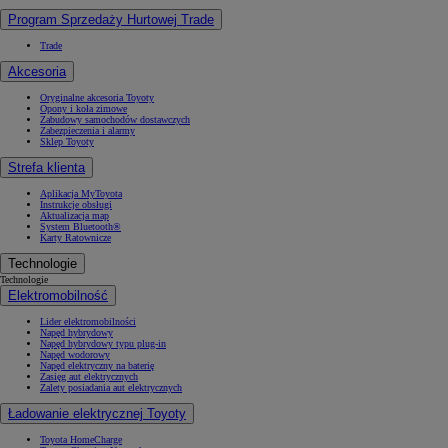
Program Sprzedaży Hurtowej Trade
Trade
Akcesoria
Oryginalne akcesoria Toyoty
Opony i koła zimowe
Zabudowy samochodów dostawczych
Zabezpieczenia i alarmy
Sklep Toyoty
Strefa klienta
Aplikacja MyToyota
Instrukcje obsługi
Aktualizacja map
System Bluetooth®
Karty Ratownicze
Technologie
Technologie
Elektromobilność
Lider elektromobilności
Napęd hybrydowy
Napęd hybrydowy typu plug-in
Napęd wodorowy
Napęd elektryczny na baterię
Zasięg aut elektrycznych
Zalety posiadania aut elektrycznych
Ładowanie elektrycznej Toyoty
Toyota HomeCharge